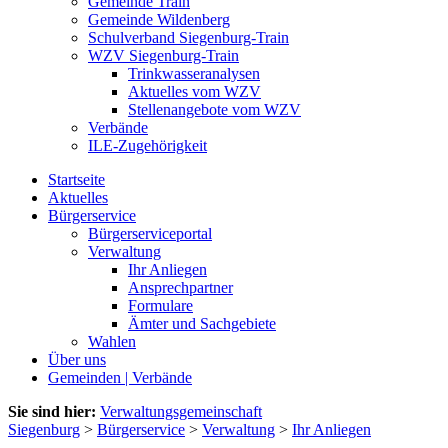
Gemeinde Train
Gemeinde Wildenberg
Schulverband Siegenburg-Train
WZV Siegenburg-Train
Trinkwasseranalysen
Aktuelles vom WZV
Stellenangebote vom WZV
Verbände
ILE-Zugehörigkeit
Startseite
Aktuelles
Bürgerservice
Bürgerserviceportal
Verwaltung
Ihr Anliegen
Ansprechpartner
Formulare
Ämter und Sachgebiete
Wahlen
Über uns
Gemeinden | Verbände
Sie sind hier:
Verwaltungsgemeinschaft
Siegenburg
>
Bürgerservice
>
Verwaltung
>
Ihr Anliegen