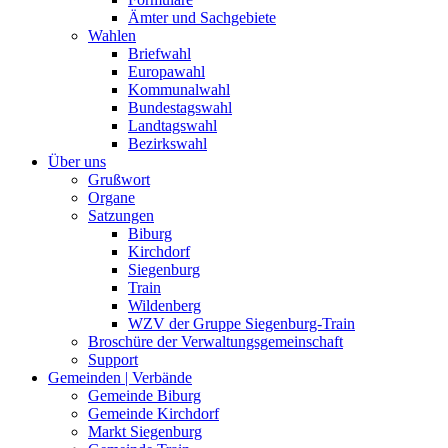
Ämter und Sachgebiete
Wahlen
Briefwahl
Europawahl
Kommunalwahl
Bundestagswahl
Landtagswahl
Bezirkswahl
Über uns
Grußwort
Organe
Satzungen
Biburg
Kirchdorf
Siegenburg
Train
Wildenberg
WZV der Gruppe Siegenburg-Train
Broschüre der Verwaltungsgemeinschaft
Support
Gemeinden | Verbände
Gemeinde Biburg
Gemeinde Kirchdorf
Markt Siegenburg