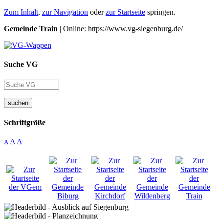
Zum Inhalt
,
zur Navigation
oder
zur Startseite
springen.
Gemeinde Train
| Online: https://www.vg-siegenburg.de/
Suche VG
suchen
Schriftgröße
A
A
A