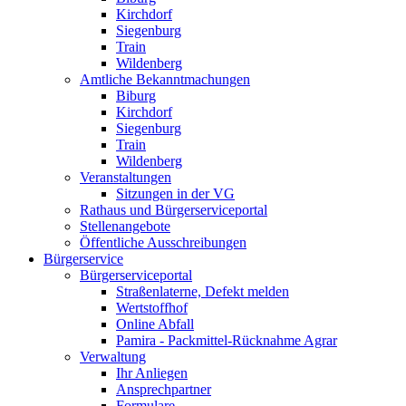
Kirchdorf
Siegenburg
Train
Wildenberg
Amtliche Bekanntmachungen
Biburg
Kirchdorf
Siegenburg
Train
Wildenberg
Veranstaltungen
Sitzungen in der VG
Rathaus und Bürgerserviceportal
Stellenangebote
Öffentliche Ausschreibungen
Bürgerservice
Bürgerserviceportal
Straßenlaterne, Defekt melden
Wertstoffhof
Online Abfall
Pamira - Packmittel-Rücknahme Agrar
Verwaltung
Ihr Anliegen
Ansprechpartner
Formulare