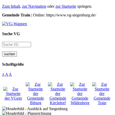
Zum Inhalt
,
zur Navigation
oder
zur Startseite
springen.
Gemeinde Train
| Online: https://www.vg-siegenburg.de/
Suche VG
suchen
Schriftgröße
A
A
A