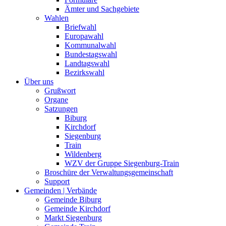
Ämter und Sachgebiete
Wahlen
Briefwahl
Europawahl
Kommunalwahl
Bundestagswahl
Landtagswahl
Bezirkswahl
Über uns
Grußwort
Organe
Satzungen
Biburg
Kirchdorf
Siegenburg
Train
Wildenberg
WZV der Gruppe Siegenburg-Train
Broschüre der Verwaltungsgemeinschaft
Support
Gemeinden | Verbände
Gemeinde Biburg
Gemeinde Kirchdorf
Markt Siegenburg