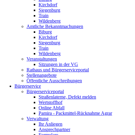
Kirchdorf
Siegenburg
Train
Wildenberg
Amtliche Bekanntmachungen
Biburg
Kirchdorf
Siegenburg
Train
Wildenberg
Veranstaltungen
Sitzungen in der VG
Rathaus und Bürgerserviceportal
Stellenangebote
Öffentliche Ausschreibungen
Bürgerservice
Bürgerserviceportal
Straßenlaterne, Defekt melden
Wertstoffhof
Online Abfall
Pamira - Packmittel-Rücknahme Agrar
Verwaltung
Ihr Anliegen
Ansprechpartner
Formulare