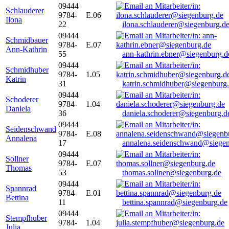
09444
Schlauderer
9784-
E.06
Ilona
22
ilona.schlauderer@siegenburg.d
09444
Schmidbauer
9784-
E.07
Ann-Kathrin
55
ann-kathrin.ebner@siegenburg.d
09444
Schmidhuber
9784-
1.05
Katrin
31
katrin.schmidhuber@siegenburg
09444
Schoderer
9784-
1.04
Daniela
36
daniela.schoderer@siegenburg.d
09444
Seidenschwand
9784-
E.08
Annalena
17
annalena.seidenschwand@siegen
09444
Sollner
9784-
E.07
Thomas
53
thomas.sollner@siegenburg.de
09444
Spannrad
9784-
E.01
Bettina
11
bettina.spannrad@siegenburg.de
09444
Stempfhuber
9784-
1.04
Julia