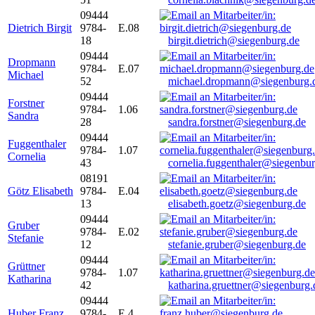
09444
Dietrich Birgit
9784-
E.08
18
birgit.dietrich@siegenburg.de
09444
Dropmann
9784-
E.07
Michael
52
michael.dropmann@siegenburg.
09444
Forstner
9784-
1.06
Sandra
28
sandra.forstner@siegenburg.de
09444
Fuggenthaler
9784-
1.07
Cornelia
43
cornelia.fuggenthaler@siegenbu
08191
Götz Elisabeth
9784-
E.04
13
elisabeth.goetz@siegenburg.de
09444
Gruber
9784-
E.02
Stefanie
12
stefanie.gruber@siegenburg.de
09444
Grüttner
9784-
1.07
Katharina
42
katharina.gruettner@siegenburg.
09444
Huber Franz
9784-
E 4