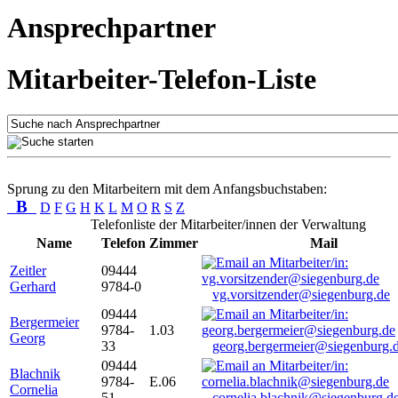
Ansprechpartner
Mitarbeiter-Telefon-Liste
Sprung zu den Mitarbeitern mit dem Anfangsbuchstaben:
B
D
F
G
H
K
L
M
O
R
S
Z
Telefonliste der Mitarbeiter/innen der Verwaltung
Name
Telefon
Zimmer
Mail
Zeitler
09444
Gerhard
9784-0
vg.vorsitzender@siegenburg.de
09444
Bergermeier
9784-
1.03
Georg
33
georg.bergermeier@siegenburg.
09444
Blachnik
9784-
E.06
Cornelia
51
cornelia.blachnik@siegenburg.d