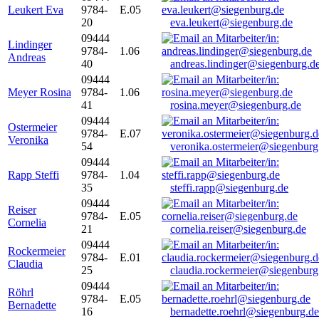
Leukert Eva
9784-
E.05
20
eva.leukert@siegenburg.de
09444
Lindinger
9784-
1.06
Andreas
40
andreas.lindinger@siegenburg.d
09444
Meyer Rosina
9784-
1.06
41
rosina.meyer@siegenburg.de
09444
Ostermeier
9784-
E.07
Veronika
54
veronika.ostermeier@siegenburg
09444
Rapp Steffi
9784-
1.04
35
steffi.rapp@siegenburg.de
09444
Reiser
9784-
E.05
Cornelia
21
cornelia.reiser@siegenburg.de
09444
Rockermeier
9784-
E.01
Claudia
25
claudia.rockermeier@siegenburg
09444
Röhrl
9784-
E.05
Bernadette
16
bernadette.roehrl@siegenburg.de