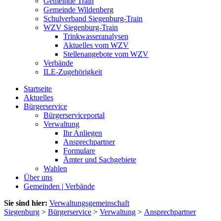
Gemeinde Train
Gemeinde Wildenberg
Schulverband Siegenburg-Train
WZV Siegenburg-Train
Trinkwasseranalysen
Aktuelles vom WZV
Stellenangebote vom WZV
Verbände
ILE-Zugehörigkeit
Startseite
Aktuelles
Bürgerservice
Bürgerserviceportal
Verwaltung
Ihr Anliegen
Ansprechpartner
Formulare
Ämter und Sachgebiete
Wahlen
Über uns
Gemeinden | Verbände
Sie sind hier:
Verwaltungsgemeinschaft
Siegenburg
>
Bürgerservice
>
Verwaltung
>
Ansprechpartner