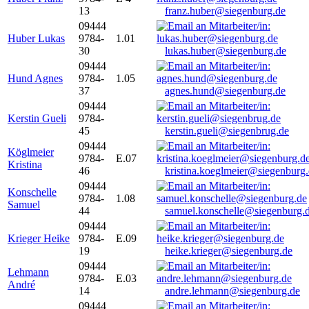
13
franz.huber@siegenburg.de
09444
Huber Lukas
9784-
1.01
30
lukas.huber@siegenburg.de
09444
Hund Agnes
9784-
1.05
37
agnes.hund@siegenburg.de
09444
Kerstin Gueli
9784-
45
kerstin.gueli@siegenbrug.de
09444
Köglmeier
9784-
E.07
Kristina
46
kristina.koeglmeier@siegenburg
09444
Konschelle
9784-
1.08
Samuel
44
samuel.konschelle@siegenburg.
09444
Krieger Heike
9784-
E.09
19
heike.krieger@siegenburg.de
09444
Lehmann
9784-
E.03
André
14
andre.lehmann@siegenburg.de
09444