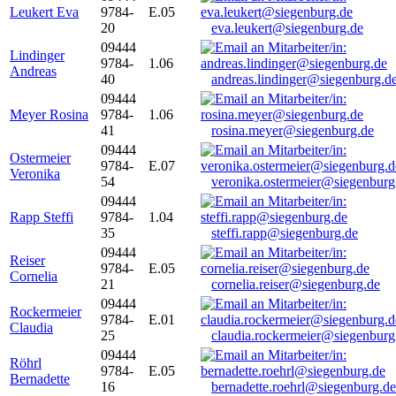
Leukert Eva
9784-
E.05
20
eva.leukert@siegenburg.de
09444
Lindinger
9784-
1.06
Andreas
40
andreas.lindinger@siegenburg.d
09444
Meyer Rosina
9784-
1.06
41
rosina.meyer@siegenburg.de
09444
Ostermeier
9784-
E.07
Veronika
54
veronika.ostermeier@siegenburg
09444
Rapp Steffi
9784-
1.04
35
steffi.rapp@siegenburg.de
09444
Reiser
9784-
E.05
Cornelia
21
cornelia.reiser@siegenburg.de
09444
Rockermeier
9784-
E.01
Claudia
25
claudia.rockermeier@siegenburg
09444
Röhrl
9784-
E.05
Bernadette
16
bernadette.roehrl@siegenburg.de