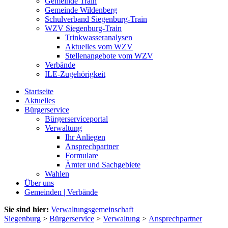
Gemeinde Train
Gemeinde Wildenberg
Schulverband Siegenburg-Train
WZV Siegenburg-Train
Trinkwasseranalysen
Aktuelles vom WZV
Stellenangebote vom WZV
Verbände
ILE-Zugehörigkeit
Startseite
Aktuelles
Bürgerservice
Bürgerserviceportal
Verwaltung
Ihr Anliegen
Ansprechpartner
Formulare
Ämter und Sachgebiete
Wahlen
Über uns
Gemeinden | Verbände
Sie sind hier:
Verwaltungsgemeinschaft
Siegenburg
>
Bürgerservice
>
Verwaltung
>
Ansprechpartner