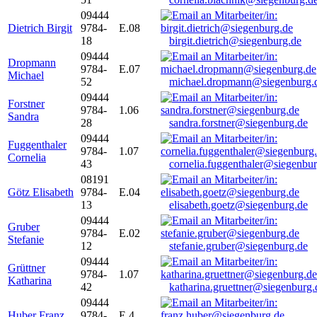
09444
Dietrich Birgit
9784-
E.08
18
birgit.dietrich@siegenburg.de
09444
Dropmann
9784-
E.07
Michael
52
michael.dropmann@siegenburg.
09444
Forstner
9784-
1.06
Sandra
28
sandra.forstner@siegenburg.de
09444
Fuggenthaler
9784-
1.07
Cornelia
43
cornelia.fuggenthaler@siegenbu
08191
Götz Elisabeth
9784-
E.04
13
elisabeth.goetz@siegenburg.de
09444
Gruber
9784-
E.02
Stefanie
12
stefanie.gruber@siegenburg.de
09444
Grüttner
9784-
1.07
Katharina
42
katharina.gruettner@siegenburg.
09444
Huber Franz
9784-
E 4