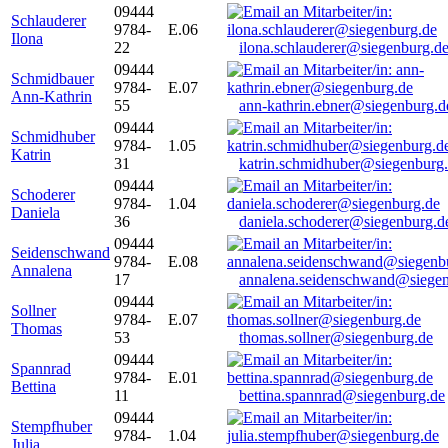
09444
Schlauderer
9784-
E.06
Ilona
22
ilona.schlauderer@siegenburg.d
09444
Schmidbauer
9784-
E.07
Ann-Kathrin
55
ann-kathrin.ebner@siegenburg.d
09444
Schmidhuber
9784-
1.05
Katrin
31
katrin.schmidhuber@siegenburg
09444
Schoderer
9784-
1.04
Daniela
36
daniela.schoderer@siegenburg.d
09444
Seidenschwand
9784-
E.08
Annalena
17
annalena.seidenschwand@siegen
09444
Sollner
9784-
E.07
Thomas
53
thomas.sollner@siegenburg.de
09444
Spannrad
9784-
E.01
Bettina
11
bettina.spannrad@siegenburg.de
09444
Stempfhuber
9784-
1.04
Julia