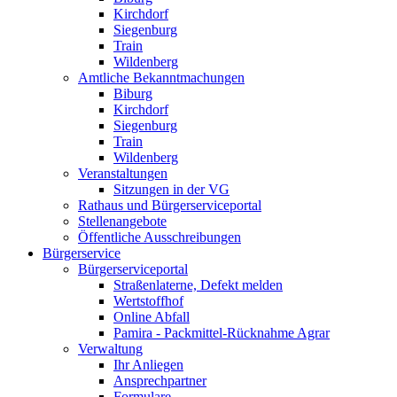
Kirchdorf
Siegenburg
Train
Wildenberg
Amtliche Bekanntmachungen
Biburg
Kirchdorf
Siegenburg
Train
Wildenberg
Veranstaltungen
Sitzungen in der VG
Rathaus und Bürgerserviceportal
Stellenangebote
Öffentliche Ausschreibungen
Bürgerservice
Bürgerserviceportal
Straßenlaterne, Defekt melden
Wertstoffhof
Online Abfall
Pamira - Packmittel-Rücknahme Agrar
Verwaltung
Ihr Anliegen
Ansprechpartner
Formulare