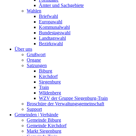
Ämter und Sachgebiete
Wahlen
Briefwahl
Europawahl
Kommunalwahl
Bundestagswahl
Landtagswahl
Bezirkswahl
Über uns
Grußwort
Organe
Satzungen
Biburg
Kirchdorf
Siegenburg
Train
Wildenberg
WZV der Gruppe Siegenburg-Train
Broschüre der Verwaltungsgemeinschaft
Support
Gemeinden | Verbände
Gemeinde Biburg
Gemeinde Kirchdorf
Markt Siegenburg