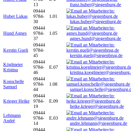
13
franz.huber@siegenburg.de
09444
Huber Lukas
9784-
1.01
30
lukas.huber@siegenburg.de
09444
Hund Agnes
9784-
1.05
37
agnes.hund@siegenburg.de
09444
Kerstin Gueli
9784-
45
kerstin.gueli@siegenbrug.de
09444
Köglmeier
9784-
E.07
Kristina
46
kristina.koeglmeier@siegenburg
09444
Konschelle
9784-
1.08
Samuel
44
samuel.konschelle@siegenburg.
09444
Krieger Heike
9784-
E.09
19
heike.krieger@siegenburg.de
09444
Lehmann
9784-
E.03
André
14
andre.lehmann@siegenburg.de
09444