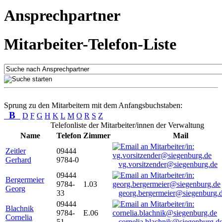
Ansprechpartner
Mitarbeiter-Telefon-Liste
Sprung zu den Mitarbeitern mit dem Anfangsbuchstaben:
B
D
F
G
H
K
L
M
O
R
S
Z
Telefonliste der Mitarbeiter/innen der Verwaltung
Name
Telefon
Zimmer
Mail
Zeitler
09444
Gerhard
9784-0
vg.vorsitzender@siegenburg.de
09444
Bergermeier
9784-
1.03
Georg
33
georg.bergermeier@siegenburg.
09444
Blachnik
9784-
E.06
Cornelia
51
cornelia.blachnik@siegenburg.d