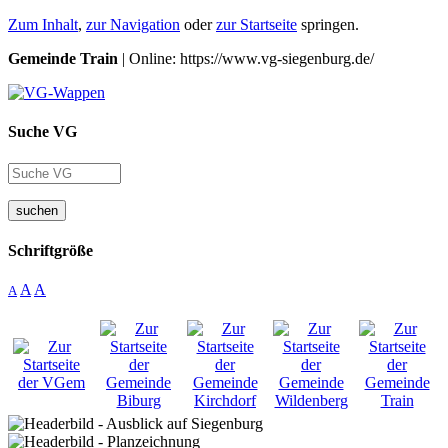
Zum Inhalt
,
zur Navigation
oder
zur Startseite
springen.
Gemeinde Train
| Online: https://www.vg-siegenburg.de/
Suche VG
suchen
Schriftgröße
A
A
A