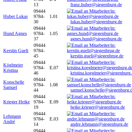
13
franz.huber@siegenburg.de
09444
Huber Lukas
9784-
1.01
30
lukas.huber@siegenburg.de
09444
Hund Agnes
9784-
1.05
37
agnes.hund@siegenburg.de
09444
Kerstin Gueli
9784-
45
kerstin.gueli@siegenbrug.de
09444
Köglmeier
9784-
E.07
Kristina
46
kristina.koeglmeier@siegenburg
09444
Konschelle
9784-
1.08
Samuel
44
samuel.konschelle@siegenburg.
09444
Krieger Heike
9784-
E.09
19
heike.krieger@siegenburg.de
09444
Lehmann
9784-
E.03
André
14
andre.lehmann@siegenburg.de
09444