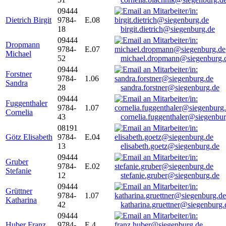
09444
Dietrich Birgit
9784-
E.08
18
birgit.dietrich@siegenburg.de
09444
Dropmann
9784-
E.07
Michael
52
michael.dropmann@siegenburg.
09444
Forstner
9784-
1.06
Sandra
28
sandra.forstner@siegenburg.de
09444
Fuggenthaler
9784-
1.07
Cornelia
43
cornelia.fuggenthaler@siegenbu
08191
Götz Elisabeth
9784-
E.04
13
elisabeth.goetz@siegenburg.de
09444
Gruber
9784-
E.02
Stefanie
12
stefanie.gruber@siegenburg.de
09444
Grüttner
9784-
1.07
Katharina
42
katharina.gruettner@siegenburg.
09444
Huber Franz
9784-
E 4