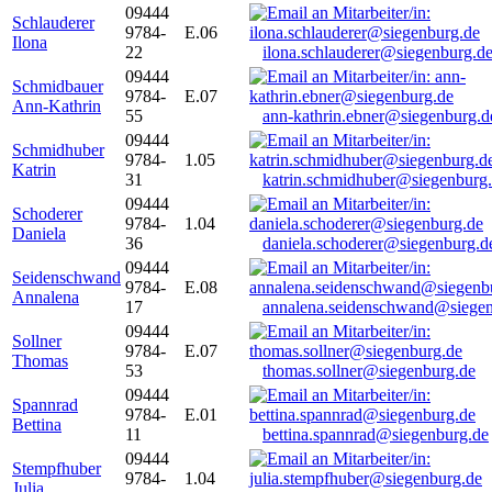
09444
Schlauderer
9784-
E.06
Ilona
22
ilona.schlauderer@siegenburg.d
09444
Schmidbauer
9784-
E.07
Ann-Kathrin
55
ann-kathrin.ebner@siegenburg.d
09444
Schmidhuber
9784-
1.05
Katrin
31
katrin.schmidhuber@siegenburg
09444
Schoderer
9784-
1.04
Daniela
36
daniela.schoderer@siegenburg.d
09444
Seidenschwand
9784-
E.08
Annalena
17
annalena.seidenschwand@siegen
09444
Sollner
9784-
E.07
Thomas
53
thomas.sollner@siegenburg.de
09444
Spannrad
9784-
E.01
Bettina
11
bettina.spannrad@siegenburg.de
09444
Stempfhuber
9784-
1.04
Julia