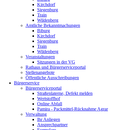
Kirchdorf
Siegenburg
Train
Wildenberg
Amtliche Bekanntmachungen
Biburg
Kirchdorf
Siegenburg
Train
Wildenberg
Veranstaltungen
Sitzungen in der VG
Rathaus und Bürgerserviceportal
Stellenangebote
Öffentliche Ausschreibungen
Bürgerservice
Bürgerserviceportal
Straßenlaterne, Defekt melden
Wertstoffhof
Online Abfall
Pamira - Packmittel-Rücknahme Agrar
Verwaltung
Ihr Anliegen
Ansprechpartner
Formulare