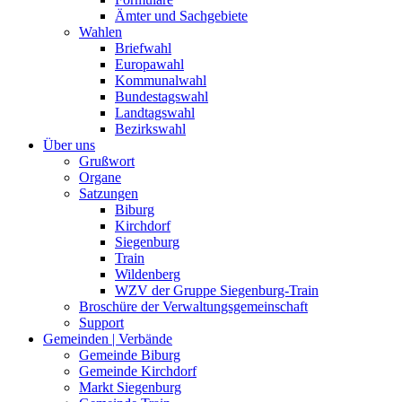
Ämter und Sachgebiete
Wahlen
Briefwahl
Europawahl
Kommunalwahl
Bundestagswahl
Landtagswahl
Bezirkswahl
Über uns
Grußwort
Organe
Satzungen
Biburg
Kirchdorf
Siegenburg
Train
Wildenberg
WZV der Gruppe Siegenburg-Train
Broschüre der Verwaltungsgemeinschaft
Support
Gemeinden | Verbände
Gemeinde Biburg
Gemeinde Kirchdorf
Markt Siegenburg