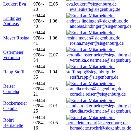
Leukert Eva
9784-
E.05
20
eva.leukert@siegenburg.de
09444
Lindinger
9784-
1.06
Andreas
40
andreas.lindinger@siegenburg.d
09444
Meyer Rosina
9784-
1.06
41
rosina.meyer@siegenburg.de
09444
Ostermeier
9784-
E.07
Veronika
54
veronika.ostermeier@siegenburg
09444
Rapp Steffi
9784-
1.04
35
steffi.rapp@siegenburg.de
09444
Reiser
9784-
E.05
Cornelia
21
cornelia.reiser@siegenburg.de
09444
Rockermeier
9784-
E.01
Claudia
25
claudia.rockermeier@siegenburg
09444
Röhrl
9784-
E.05
Bernadette
16
bernadette.roehrl@siegenburg.de