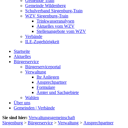
Gemeinde Train
Gemeinde Wildenberg
Schulverband Siegenburg-Train
WZV Siegenburg-Train
Trinkwasseranalysen
Aktuelles vom WZV
Stellenangebote vom WZV
Verbände
ILE-Zugehörigkeit
Startseite
Aktuelles
Bürgerservice
Bürgerserviceportal
Verwaltung
Ihr Anliegen
Ansprechpartner
Formulare
Ämter und Sachgebiete
Wahlen
Über uns
Gemeinden | Verbände
Sie sind hier:
Verwaltungsgemeinschaft
Siegenburg
>
Bürgerservice
>
Verwaltung
>
Ansprechpartner