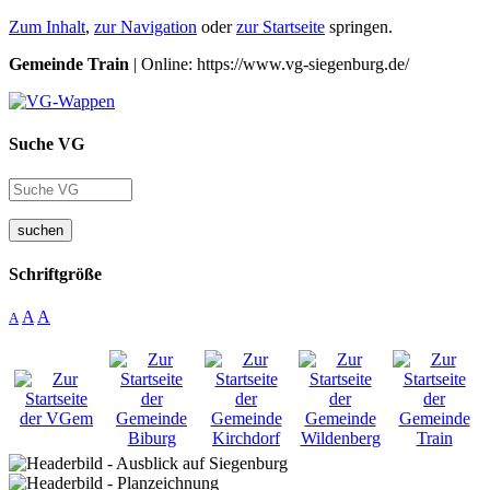
Zum Inhalt
,
zur Navigation
oder
zur Startseite
springen.
Gemeinde Train
| Online: https://www.vg-siegenburg.de/
Suche VG
suchen
Schriftgröße
A
A
A