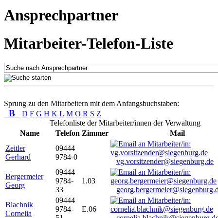
Ansprechpartner
Mitarbeiter-Telefon-Liste
Sprung zu den Mitarbeitern mit dem Anfangsbuchstaben:
B
D
F
G
H
K
L
M
O
R
S
Z
Telefonliste der Mitarbeiter/innen der Verwaltung
Name
Telefon
Zimmer
Mail
Zeitler
09444
Gerhard
9784-0
vg.vorsitzender@siegenburg.de
09444
Bergermeier
9784-
1.03
Georg
33
georg.bergermeier@siegenburg.
09444
Blachnik
9784-
E.06
Cornelia
51
cornelia.blachnik@siegenburg.d