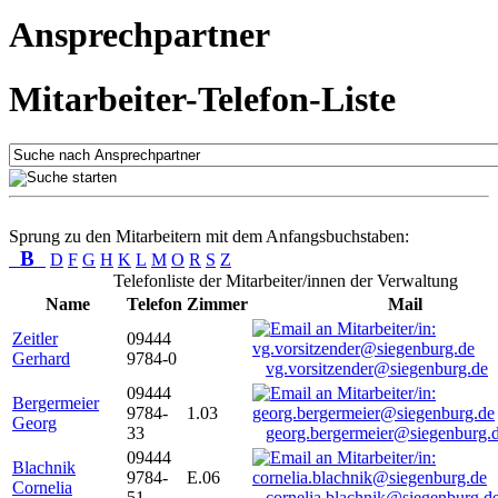
Ansprechpartner
Mitarbeiter-Telefon-Liste
Sprung zu den Mitarbeitern mit dem Anfangsbuchstaben:
B
D
F
G
H
K
L
M
O
R
S
Z
Telefonliste der Mitarbeiter/innen der Verwaltung
Name
Telefon
Zimmer
Mail
Zeitler
09444
Gerhard
9784-0
vg.vorsitzender@siegenburg.de
09444
Bergermeier
9784-
1.03
Georg
33
georg.bergermeier@siegenburg.
09444
Blachnik
9784-
E.06
Cornelia
51
cornelia.blachnik@siegenburg.d