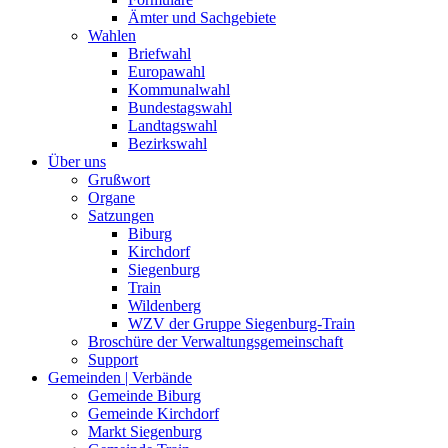
Ämter und Sachgebiete
Wahlen
Briefwahl
Europawahl
Kommunalwahl
Bundestagswahl
Landtagswahl
Bezirkswahl
Über uns
Grußwort
Organe
Satzungen
Biburg
Kirchdorf
Siegenburg
Train
Wildenberg
WZV der Gruppe Siegenburg-Train
Broschüre der Verwaltungsgemeinschaft
Support
Gemeinden | Verbände
Gemeinde Biburg
Gemeinde Kirchdorf
Markt Siegenburg