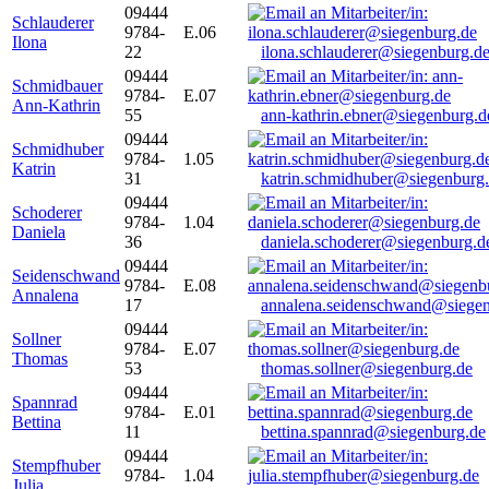
09444
Schlauderer
9784-
E.06
Ilona
22
ilona.schlauderer@siegenburg.d
09444
Schmidbauer
9784-
E.07
Ann-Kathrin
55
ann-kathrin.ebner@siegenburg.d
09444
Schmidhuber
9784-
1.05
Katrin
31
katrin.schmidhuber@siegenburg
09444
Schoderer
9784-
1.04
Daniela
36
daniela.schoderer@siegenburg.d
09444
Seidenschwand
9784-
E.08
Annalena
17
annalena.seidenschwand@siegen
09444
Sollner
9784-
E.07
Thomas
53
thomas.sollner@siegenburg.de
09444
Spannrad
9784-
E.01
Bettina
11
bettina.spannrad@siegenburg.de
09444
Stempfhuber
9784-
1.04
Julia