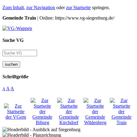
Zum Inhalt
,
zur Navigation
oder
zur Startseite
springen.
Gemeinde Train
| Online: https://www.vg-siegenburg.de/
Suche VG
suchen
Schriftgröße
A
A
A