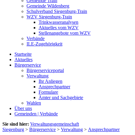
Gemeinde Train
Gemeinde Wildenberg
Schulverband Siegenburg-Train
WZV Siegenburg-Train
Trinkwasseranalysen
Aktuelles vom WZV
Stellenangebote vom WZV
Verbände
ILE-Zugehörigkeit
Startseite
Aktuelles
Bürgerservice
Bürgerserviceportal
Verwaltung
Ihr Anliegen
Ansprechpartner
Formulare
Ämter und Sachgebiete
Wahlen
Über uns
Gemeinden | Verbände
Sie sind hier:
Verwaltungsgemeinschaft
Siegenburg
>
Bürgerservice
>
Verwaltung
>
Ansprechpartner