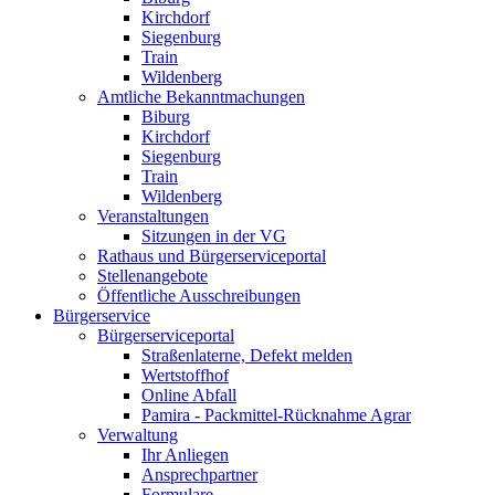
Kirchdorf
Siegenburg
Train
Wildenberg
Amtliche Bekanntmachungen
Biburg
Kirchdorf
Siegenburg
Train
Wildenberg
Veranstaltungen
Sitzungen in der VG
Rathaus und Bürgerserviceportal
Stellenangebote
Öffentliche Ausschreibungen
Bürgerservice
Bürgerserviceportal
Straßenlaterne, Defekt melden
Wertstoffhof
Online Abfall
Pamira - Packmittel-Rücknahme Agrar
Verwaltung
Ihr Anliegen
Ansprechpartner
Formulare