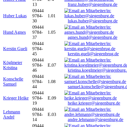
13
franz.huber@siegenburg.de
09444
Huber Lukas
9784-
1.01
30
lukas.huber@siegenburg.de
09444
Hund Agnes
9784-
1.05
37
agnes.hund@siegenburg.de
09444
Kerstin Gueli
9784-
45
kerstin.gueli@siegenbrug.de
09444
Köglmeier
9784-
E.07
Kristina
46
kristina.koeglmeier@siegenburg
09444
Konschelle
9784-
1.08
Samuel
44
samuel.konschelle@siegenburg.
09444
Krieger Heike
9784-
E.09
19
heike.krieger@siegenburg.de
09444
Lehmann
9784-
E.03
André
14
andre.lehmann@siegenburg.de
09444