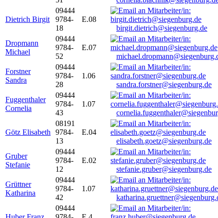
09444
Dietrich Birgit
9784-
E.08
18
birgit.dietrich@siegenburg.de
09444
Dropmann
9784-
E.07
Michael
52
michael.dropmann@siegenburg.
09444
Forstner
9784-
1.06
Sandra
28
sandra.forstner@siegenburg.de
09444
Fuggenthaler
9784-
1.07
Cornelia
43
cornelia.fuggenthaler@siegenbu
08191
Götz Elisabeth
9784-
E.04
13
elisabeth.goetz@siegenburg.de
09444
Gruber
9784-
E.02
Stefanie
12
stefanie.gruber@siegenburg.de
09444
Grüttner
9784-
1.07
Katharina
42
katharina.gruettner@siegenburg.
09444
Huber Franz
9784-
E 4