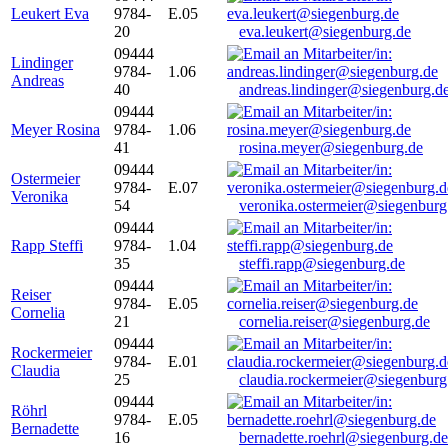
Leukert Eva
9784-
E.05
20
eva.leukert@siegenburg.de
09444
Lindinger
9784-
1.06
Andreas
40
andreas.lindinger@siegenburg.d
09444
Meyer Rosina
9784-
1.06
41
rosina.meyer@siegenburg.de
09444
Ostermeier
9784-
E.07
Veronika
54
veronika.ostermeier@siegenburg
09444
Rapp Steffi
9784-
1.04
35
steffi.rapp@siegenburg.de
09444
Reiser
9784-
E.05
Cornelia
21
cornelia.reiser@siegenburg.de
09444
Rockermeier
9784-
E.01
Claudia
25
claudia.rockermeier@siegenburg
09444
Röhrl
9784-
E.05
Bernadette
16
bernadette.roehrl@siegenburg.de