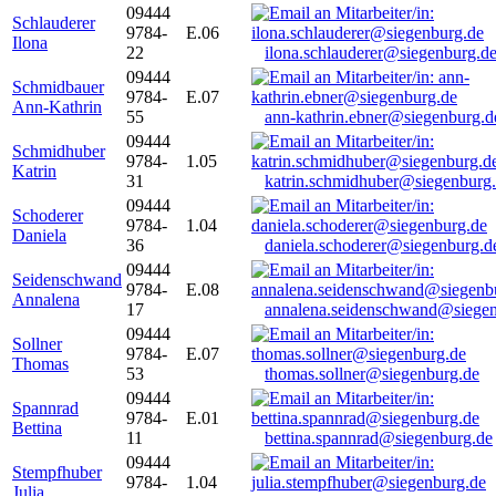
09444
Schlauderer
9784-
E.06
Ilona
22
ilona.schlauderer@siegenburg.d
09444
Schmidbauer
9784-
E.07
Ann-Kathrin
55
ann-kathrin.ebner@siegenburg.d
09444
Schmidhuber
9784-
1.05
Katrin
31
katrin.schmidhuber@siegenburg
09444
Schoderer
9784-
1.04
Daniela
36
daniela.schoderer@siegenburg.d
09444
Seidenschwand
9784-
E.08
Annalena
17
annalena.seidenschwand@siegen
09444
Sollner
9784-
E.07
Thomas
53
thomas.sollner@siegenburg.de
09444
Spannrad
9784-
E.01
Bettina
11
bettina.spannrad@siegenburg.de
09444
Stempfhuber
9784-
1.04
Julia