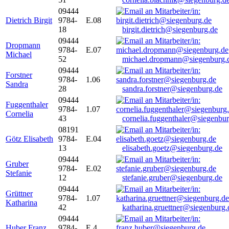
09444
Dietrich Birgit
9784-
E.08
18
birgit.dietrich@siegenburg.de
09444
Dropmann
9784-
E.07
Michael
52
michael.dropmann@siegenburg.
09444
Forstner
9784-
1.06
Sandra
28
sandra.forstner@siegenburg.de
09444
Fuggenthaler
9784-
1.07
Cornelia
43
cornelia.fuggenthaler@siegenbu
08191
Götz Elisabeth
9784-
E.04
13
elisabeth.goetz@siegenburg.de
09444
Gruber
9784-
E.02
Stefanie
12
stefanie.gruber@siegenburg.de
09444
Grüttner
9784-
1.07
Katharina
42
katharina.gruettner@siegenburg.
09444
Huber Franz
9784-
E 4