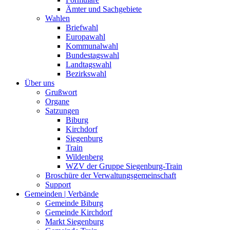
Ämter und Sachgebiete
Wahlen
Briefwahl
Europawahl
Kommunalwahl
Bundestagswahl
Landtagswahl
Bezirkswahl
Über uns
Grußwort
Organe
Satzungen
Biburg
Kirchdorf
Siegenburg
Train
Wildenberg
WZV der Gruppe Siegenburg-Train
Broschüre der Verwaltungsgemeinschaft
Support
Gemeinden | Verbände
Gemeinde Biburg
Gemeinde Kirchdorf
Markt Siegenburg