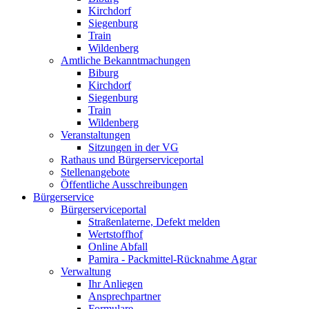
Kirchdorf
Siegenburg
Train
Wildenberg
Amtliche Bekanntmachungen
Biburg
Kirchdorf
Siegenburg
Train
Wildenberg
Veranstaltungen
Sitzungen in der VG
Rathaus und Bürgerserviceportal
Stellenangebote
Öffentliche Ausschreibungen
Bürgerservice
Bürgerserviceportal
Straßenlaterne, Defekt melden
Wertstoffhof
Online Abfall
Pamira - Packmittel-Rücknahme Agrar
Verwaltung
Ihr Anliegen
Ansprechpartner
Formulare