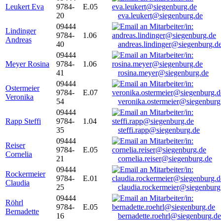
Leukert Eva
9784-
E.05
20
eva.leukert@siegenburg.de
09444
Lindinger
9784-
1.06
Andreas
40
andreas.lindinger@siegenburg.d
09444
Meyer Rosina
9784-
1.06
41
rosina.meyer@siegenburg.de
09444
Ostermeier
9784-
E.07
Veronika
54
veronika.ostermeier@siegenburg
09444
Rapp Steffi
9784-
1.04
35
steffi.rapp@siegenburg.de
09444
Reiser
9784-
E.05
Cornelia
21
cornelia.reiser@siegenburg.de
09444
Rockermeier
9784-
E.01
Claudia
25
claudia.rockermeier@siegenburg
09444
Röhrl
9784-
E.05
Bernadette
16
bernadette.roehrl@siegenburg.de