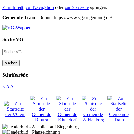
Zum Inhalt
,
zur Navigation
oder
zur Startseite
springen.
Gemeinde Train
| Online: https://www.vg-siegenburg.de/
Suche VG
suchen
Schriftgröße
A
A
A