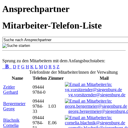
Ansprechpartner
Mitarbeiter-Telefon-Liste
Sprung zu den Mitarbeitern mit dem Anfangsbuchstaben:
B
D
F
G
H
K
L
M
O
R
S
Z
Telefonliste der Mitarbeiter/innen der Verwaltung
Name
Telefon
Zimmer
Mail
Zeitler
09444
Gerhard
9784-0
vg.vorsitzender@siegenburg.de
09444
Bergermeier
9784-
1.03
Georg
33
georg.bergermeier@siegenburg.
09444
Blachnik
9784-
E.06
Cornelia
51
cornelia.blachnik@siegenburg.d