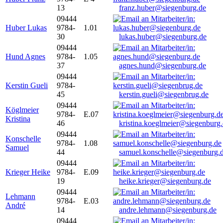
13
franz.huber@siegenburg.de
09444
Huber Lukas
9784-
1.01
30
lukas.huber@siegenburg.de
09444
Hund Agnes
9784-
1.05
37
agnes.hund@siegenburg.de
09444
Kerstin Gueli
9784-
45
kerstin.gueli@siegenbrug.de
09444
Köglmeier
9784-
E.07
Kristina
46
kristina.koeglmeier@siegenburg
09444
Konschelle
9784-
1.08
Samuel
44
samuel.konschelle@siegenburg.
09444
Krieger Heike
9784-
E.09
19
heike.krieger@siegenburg.de
09444
Lehmann
9784-
E.03
André
14
andre.lehmann@siegenburg.de
09444