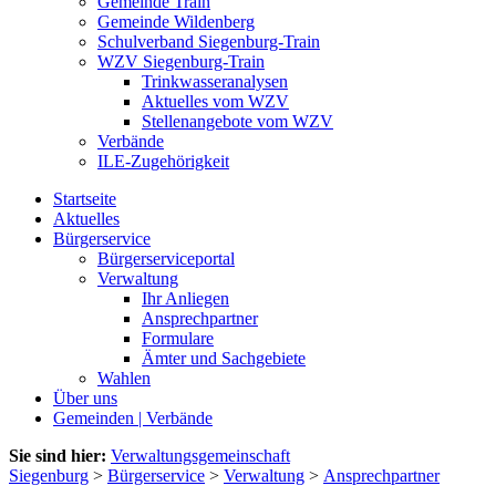
Gemeinde Train
Gemeinde Wildenberg
Schulverband Siegenburg-Train
WZV Siegenburg-Train
Trinkwasseranalysen
Aktuelles vom WZV
Stellenangebote vom WZV
Verbände
ILE-Zugehörigkeit
Startseite
Aktuelles
Bürgerservice
Bürgerserviceportal
Verwaltung
Ihr Anliegen
Ansprechpartner
Formulare
Ämter und Sachgebiete
Wahlen
Über uns
Gemeinden | Verbände
Sie sind hier:
Verwaltungsgemeinschaft
Siegenburg
>
Bürgerservice
>
Verwaltung
>
Ansprechpartner