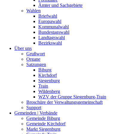
Ämter und Sachgebiete
Wahlen
Briefwahl
Europawahl
Kommunalwahl
Bundestagswahl
Landtagswahl
Bezirkswahl
Über uns
Grußwort
Organe
Satzungen
Biburg
Kirchdorf
Siegenburg
Train
Wildenberg
WZV der Gruppe Siegenburg-Train
Broschüre der Verwaltungsgemeinschaft
Support
Gemeinden | Verbände
Gemeinde Biburg
Gemeinde Kirchdorf
Markt Siegenburg