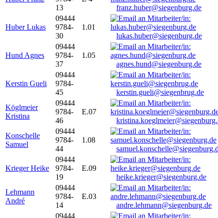
13
franz.huber@siegenburg.de
09444
Huber Lukas
9784-
1.01
30
lukas.huber@siegenburg.de
09444
Hund Agnes
9784-
1.05
37
agnes.hund@siegenburg.de
09444
Kerstin Gueli
9784-
45
kerstin.gueli@siegenbrug.de
09444
Köglmeier
9784-
E.07
Kristina
46
kristina.koeglmeier@siegenburg
09444
Konschelle
9784-
1.08
Samuel
44
samuel.konschelle@siegenburg.
09444
Krieger Heike
9784-
E.09
19
heike.krieger@siegenburg.de
09444
Lehmann
9784-
E.03
André
14
andre.lehmann@siegenburg.de
09444