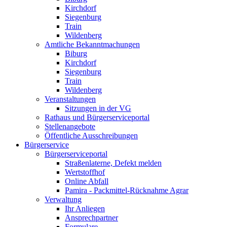
Kirchdorf
Siegenburg
Train
Wildenberg
Amtliche Bekanntmachungen
Biburg
Kirchdorf
Siegenburg
Train
Wildenberg
Veranstaltungen
Sitzungen in der VG
Rathaus und Bürgerserviceportal
Stellenangebote
Öffentliche Ausschreibungen
Bürgerservice
Bürgerserviceportal
Straßenlaterne, Defekt melden
Wertstoffhof
Online Abfall
Pamira - Packmittel-Rücknahme Agrar
Verwaltung
Ihr Anliegen
Ansprechpartner
Formulare