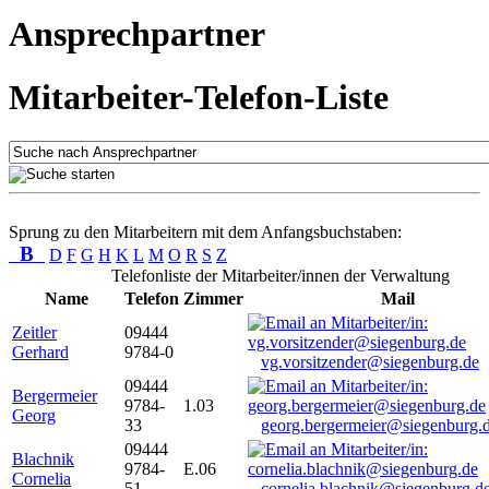
Ansprechpartner
Mitarbeiter-Telefon-Liste
Sprung zu den Mitarbeitern mit dem Anfangsbuchstaben:
B
D
F
G
H
K
L
M
O
R
S
Z
Telefonliste der Mitarbeiter/innen der Verwaltung
Name
Telefon
Zimmer
Mail
Zeitler
09444
Gerhard
9784-0
vg.vorsitzender@siegenburg.de
09444
Bergermeier
9784-
1.03
Georg
33
georg.bergermeier@siegenburg.
09444
Blachnik
9784-
E.06
Cornelia
51
cornelia.blachnik@siegenburg.d