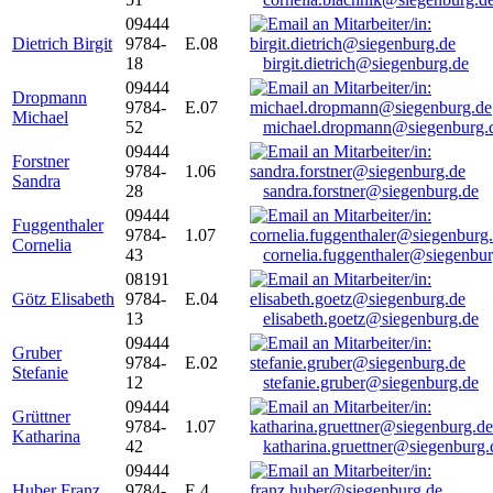
09444
Dietrich Birgit
9784-
E.08
18
birgit.dietrich@siegenburg.de
09444
Dropmann
9784-
E.07
Michael
52
michael.dropmann@siegenburg.
09444
Forstner
9784-
1.06
Sandra
28
sandra.forstner@siegenburg.de
09444
Fuggenthaler
9784-
1.07
Cornelia
43
cornelia.fuggenthaler@siegenbu
08191
Götz Elisabeth
9784-
E.04
13
elisabeth.goetz@siegenburg.de
09444
Gruber
9784-
E.02
Stefanie
12
stefanie.gruber@siegenburg.de
09444
Grüttner
9784-
1.07
Katharina
42
katharina.gruettner@siegenburg.
09444
Huber Franz
9784-
E 4