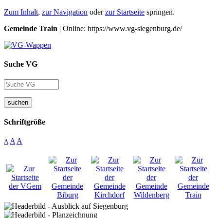
Zum Inhalt
,
zur Navigation
oder
zur Startseite
springen.
Gemeinde Train
| Online: https://www.vg-siegenburg.de/
Suche VG
suchen
Schriftgröße
A
A
A