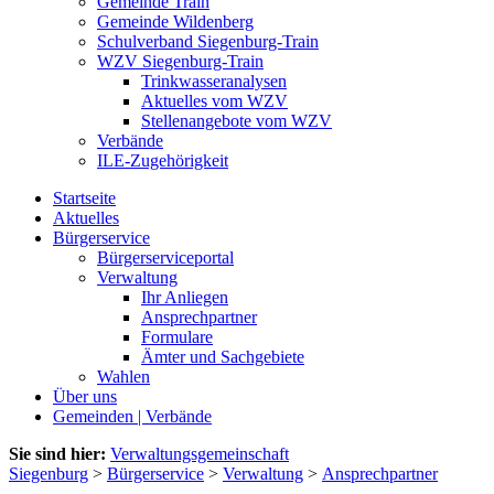
Gemeinde Train
Gemeinde Wildenberg
Schulverband Siegenburg-Train
WZV Siegenburg-Train
Trinkwasseranalysen
Aktuelles vom WZV
Stellenangebote vom WZV
Verbände
ILE-Zugehörigkeit
Startseite
Aktuelles
Bürgerservice
Bürgerserviceportal
Verwaltung
Ihr Anliegen
Ansprechpartner
Formulare
Ämter und Sachgebiete
Wahlen
Über uns
Gemeinden | Verbände
Sie sind hier:
Verwaltungsgemeinschaft
Siegenburg
>
Bürgerservice
>
Verwaltung
>
Ansprechpartner