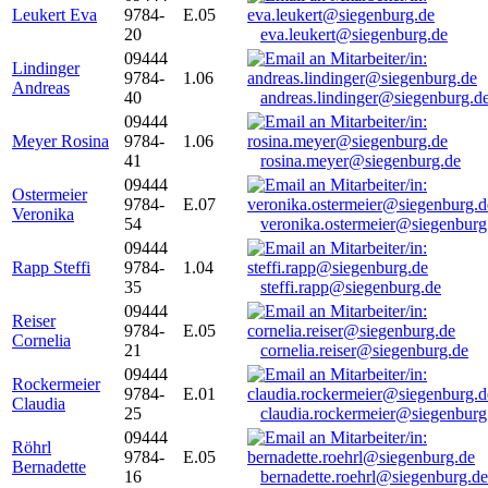
Leukert Eva
9784-
E.05
20
eva.leukert@siegenburg.de
09444
Lindinger
9784-
1.06
Andreas
40
andreas.lindinger@siegenburg.d
09444
Meyer Rosina
9784-
1.06
41
rosina.meyer@siegenburg.de
09444
Ostermeier
9784-
E.07
Veronika
54
veronika.ostermeier@siegenburg
09444
Rapp Steffi
9784-
1.04
35
steffi.rapp@siegenburg.de
09444
Reiser
9784-
E.05
Cornelia
21
cornelia.reiser@siegenburg.de
09444
Rockermeier
9784-
E.01
Claudia
25
claudia.rockermeier@siegenburg
09444
Röhrl
9784-
E.05
Bernadette
16
bernadette.roehrl@siegenburg.de