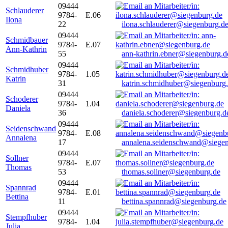
09444
Schlauderer
9784-
E.06
Ilona
22
ilona.schlauderer@siegenburg.d
09444
Schmidbauer
9784-
E.07
Ann-Kathrin
55
ann-kathrin.ebner@siegenburg.d
09444
Schmidhuber
9784-
1.05
Katrin
31
katrin.schmidhuber@siegenburg
09444
Schoderer
9784-
1.04
Daniela
36
daniela.schoderer@siegenburg.d
09444
Seidenschwand
9784-
E.08
Annalena
17
annalena.seidenschwand@siegen
09444
Sollner
9784-
E.07
Thomas
53
thomas.sollner@siegenburg.de
09444
Spannrad
9784-
E.01
Bettina
11
bettina.spannrad@siegenburg.de
09444
Stempfhuber
9784-
1.04
Julia