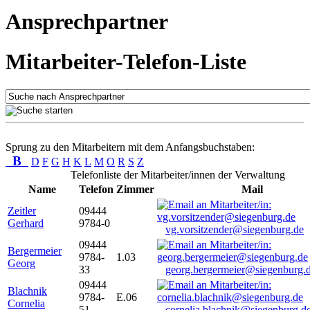
Ansprechpartner
Mitarbeiter-Telefon-Liste
Sprung zu den Mitarbeitern mit dem Anfangsbuchstaben:
B
D
F
G
H
K
L
M
O
R
S
Z
Telefonliste der Mitarbeiter/innen der Verwaltung
Name
Telefon
Zimmer
Mail
Zeitler
09444
Gerhard
9784-0
vg.vorsitzender@siegenburg.de
09444
Bergermeier
9784-
1.03
Georg
33
georg.bergermeier@siegenburg.
09444
Blachnik
9784-
E.06
Cornelia
51
cornelia.blachnik@siegenburg.d