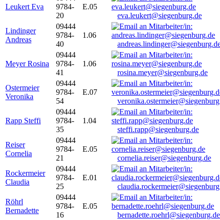
Leukert Eva
9784-
E.05
20
eva.leukert@siegenburg.de
09444
Lindinger
9784-
1.06
Andreas
40
andreas.lindinger@siegenburg.d
09444
Meyer Rosina
9784-
1.06
41
rosina.meyer@siegenburg.de
09444
Ostermeier
9784-
E.07
Veronika
54
veronika.ostermeier@siegenburg
09444
Rapp Steffi
9784-
1.04
35
steffi.rapp@siegenburg.de
09444
Reiser
9784-
E.05
Cornelia
21
cornelia.reiser@siegenburg.de
09444
Rockermeier
9784-
E.01
Claudia
25
claudia.rockermeier@siegenburg
09444
Röhrl
9784-
E.05
Bernadette
16
bernadette.roehrl@siegenburg.de