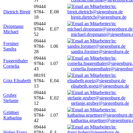
09444
Dietrich Birgit
9784-
E.08
18
birgit.dietrich@siegenburg.de
09444
Dropmann
9784-
E.07
Michael
52
michael.dropmann@siegenburg.
09444
Forstner
9784-
1.06
Sandra
28
sandra.forstner@siegenburg.de
09444
Fuggenthaler
9784-
1.07
Cornelia
43
cornelia.fuggenthaler@siegenbu
08191
Götz Elisabeth
9784-
E.04
13
elisabeth.goetz@siegenburg.de
09444
Gruber
9784-
E.02
Stefanie
12
stefanie.gruber@siegenburg.de
09444
Grüttner
9784-
1.07
Katharina
42
katharina.gruettner@siegenburg.
09444
Huber Franz
9784-
E 4