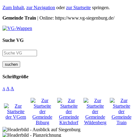
Zum Inhalt
,
zur Navigation
oder
zur Startseite
springen.
Gemeinde Train
| Online: https://www.vg-siegenburg.de/
Suche VG
suchen
Schriftgröße
A
A
A