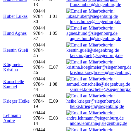
13
franz.huber@siegenburg.de
09444
Huber Lukas
9784-
1.01
30
lukas.huber@siegenburg.de
09444
Hund Agnes
9784-
1.05
37
agnes.hund@siegenburg.de
09444
Kerstin Gueli
9784-
45
kerstin.gueli@siegenbrug.de
09444
Köglmeier
9784-
E.07
Kristina
46
kristina.koeglmeier@siegenburg
09444
Konschelle
9784-
1.08
Samuel
44
samuel.konschelle@siegenburg.
09444
Krieger Heike
9784-
E.09
19
heike.krieger@siegenburg.de
09444
Lehmann
9784-
E.03
André
14
andre.lehmann@siegenburg.de
09444