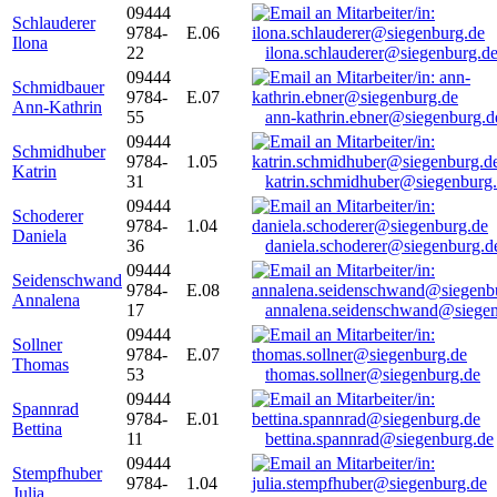
09444
Schlauderer
9784-
E.06
Ilona
22
ilona.schlauderer@siegenburg.d
09444
Schmidbauer
9784-
E.07
Ann-Kathrin
55
ann-kathrin.ebner@siegenburg.d
09444
Schmidhuber
9784-
1.05
Katrin
31
katrin.schmidhuber@siegenburg
09444
Schoderer
9784-
1.04
Daniela
36
daniela.schoderer@siegenburg.d
09444
Seidenschwand
9784-
E.08
Annalena
17
annalena.seidenschwand@siegen
09444
Sollner
9784-
E.07
Thomas
53
thomas.sollner@siegenburg.de
09444
Spannrad
9784-
E.01
Bettina
11
bettina.spannrad@siegenburg.de
09444
Stempfhuber
9784-
1.04
Julia