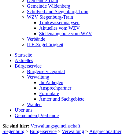
Gemeinde Train
Gemeinde Wildenberg
Schulverband Siegenburg-Train
WZV Siegenburg-Train
Trinkwasseranalysen
Aktuelles vom WZV
Stellenangebote vom WZV
Verbände
ILE-Zugehörigkeit
Startseite
Aktuelles
Bürgerservice
Bürgerserviceportal
Verwaltung
Ihr Anliegen
Ansprechpartner
Formulare
Ämter und Sachgebiete
Wahlen
Über uns
Gemeinden | Verbände
Sie sind hier:
Verwaltungsgemeinschaft
Siegenburg
>
Bürgerservice
>
Verwaltung
>
Ansprechpartner