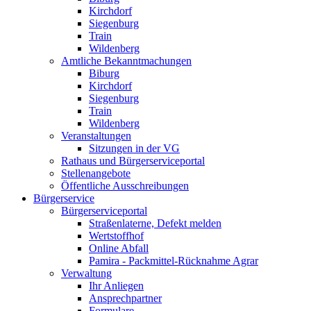
Kirchdorf
Siegenburg
Train
Wildenberg
Amtliche Bekanntmachungen
Biburg
Kirchdorf
Siegenburg
Train
Wildenberg
Veranstaltungen
Sitzungen in der VG
Rathaus und Bürgerserviceportal
Stellenangebote
Öffentliche Ausschreibungen
Bürgerservice
Bürgerserviceportal
Straßenlaterne, Defekt melden
Wertstoffhof
Online Abfall
Pamira - Packmittel-Rücknahme Agrar
Verwaltung
Ihr Anliegen
Ansprechpartner
Formulare