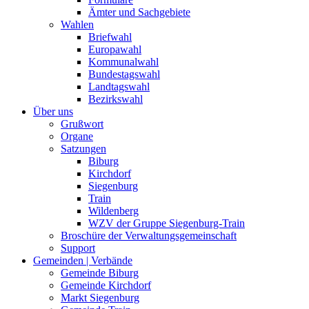
Ämter und Sachgebiete
Wahlen
Briefwahl
Europawahl
Kommunalwahl
Bundestagswahl
Landtagswahl
Bezirkswahl
Über uns
Grußwort
Organe
Satzungen
Biburg
Kirchdorf
Siegenburg
Train
Wildenberg
WZV der Gruppe Siegenburg-Train
Broschüre der Verwaltungsgemeinschaft
Support
Gemeinden | Verbände
Gemeinde Biburg
Gemeinde Kirchdorf
Markt Siegenburg