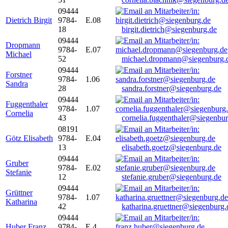
09444
Dietrich Birgit
9784-
E.08
18
birgit.dietrich@siegenburg.de
09444
Dropmann
9784-
E.07
Michael
52
michael.dropmann@siegenburg.
09444
Forstner
9784-
1.06
Sandra
28
sandra.forstner@siegenburg.de
09444
Fuggenthaler
9784-
1.07
Cornelia
43
cornelia.fuggenthaler@siegenbu
08191
Götz Elisabeth
9784-
E.04
13
elisabeth.goetz@siegenburg.de
09444
Gruber
9784-
E.02
Stefanie
12
stefanie.gruber@siegenburg.de
09444
Grüttner
9784-
1.07
Katharina
42
katharina.gruettner@siegenburg.
09444
Huber Franz
9784-
E 4