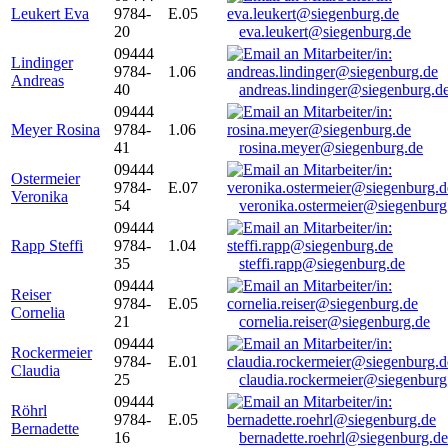
Leukert Eva
9784-
E.05
20
eva.leukert@siegenburg.de
09444
Lindinger
9784-
1.06
Andreas
40
andreas.lindinger@siegenburg.d
09444
Meyer Rosina
9784-
1.06
41
rosina.meyer@siegenburg.de
09444
Ostermeier
9784-
E.07
Veronika
54
veronika.ostermeier@siegenburg
09444
Rapp Steffi
9784-
1.04
35
steffi.rapp@siegenburg.de
09444
Reiser
9784-
E.05
Cornelia
21
cornelia.reiser@siegenburg.de
09444
Rockermeier
9784-
E.01
Claudia
25
claudia.rockermeier@siegenburg
09444
Röhrl
9784-
E.05
Bernadette
16
bernadette.roehrl@siegenburg.de