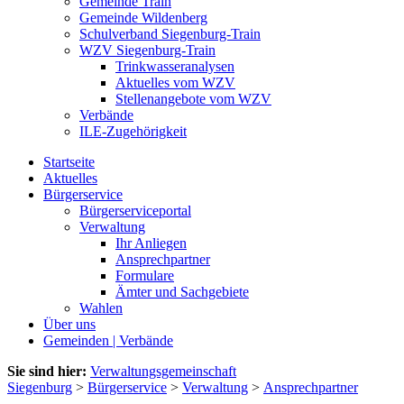
Gemeinde Train
Gemeinde Wildenberg
Schulverband Siegenburg-Train
WZV Siegenburg-Train
Trinkwasseranalysen
Aktuelles vom WZV
Stellenangebote vom WZV
Verbände
ILE-Zugehörigkeit
Startseite
Aktuelles
Bürgerservice
Bürgerserviceportal
Verwaltung
Ihr Anliegen
Ansprechpartner
Formulare
Ämter und Sachgebiete
Wahlen
Über uns
Gemeinden | Verbände
Sie sind hier:
Verwaltungsgemeinschaft
Siegenburg
>
Bürgerservice
>
Verwaltung
>
Ansprechpartner