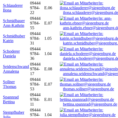
09444
Schlauderer
9784-
E.06
Ilona
22
ilona.schlauderer@siegenburg.d
09444
Schmidbauer
9784-
E.07
Ann-Kathrin
55
ann-kathrin.ebner@siegenburg.d
09444
Schmidhuber
9784-
1.05
Katrin
31
katrin.schmidhuber@siegenburg
09444
Schoderer
9784-
1.04
Daniela
36
daniela.schoderer@siegenburg.d
09444
Seidenschwand
9784-
E.08
Annalena
17
annalena.seidenschwand@siegen
09444
Sollner
9784-
E.07
Thomas
53
thomas.sollner@siegenburg.de
09444
Spannrad
9784-
E.01
Bettina
11
bettina.spannrad@siegenburg.de
09444
Stempfhuber
9784-
1.04
Julia