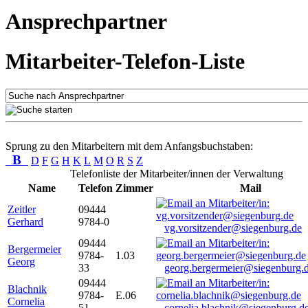
Ansprechpartner
Mitarbeiter-Telefon-Liste
Sprung zu den Mitarbeitern mit dem Anfangsbuchstaben:
B
D
F
G
H
K
L
M
O
R
S
Z
Telefonliste der Mitarbeiter/innen der Verwaltung
Name
Telefon
Zimmer
Mail
Zeitler
09444
Gerhard
9784-0
vg.vorsitzender@siegenburg.de
09444
Bergermeier
9784-
1.03
Georg
33
georg.bergermeier@siegenburg.
09444
Blachnik
9784-
E.06
Cornelia
51
cornelia.blachnik@siegenburg.d