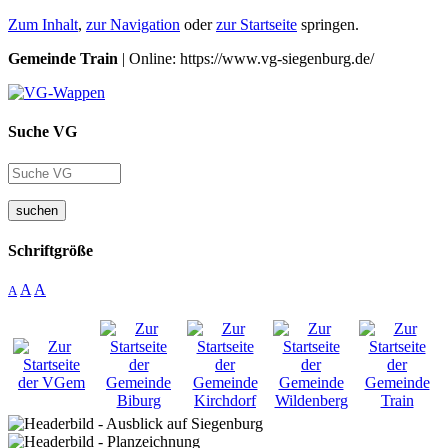
Zum Inhalt
,
zur Navigation
oder
zur Startseite
springen.
Gemeinde Train
| Online: https://www.vg-siegenburg.de/
Suche VG
suchen
Schriftgröße
A
A
A