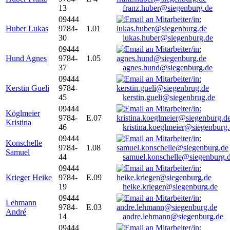
13
franz.huber@siegenburg.de
09444
Huber Lukas
9784-
1.01
30
lukas.huber@siegenburg.de
09444
Hund Agnes
9784-
1.05
37
agnes.hund@siegenburg.de
09444
Kerstin Gueli
9784-
45
kerstin.gueli@siegenbrug.de
09444
Köglmeier
9784-
E.07
Kristina
46
kristina.koeglmeier@siegenburg
09444
Konschelle
9784-
1.08
Samuel
44
samuel.konschelle@siegenburg.
09444
Krieger Heike
9784-
E.09
19
heike.krieger@siegenburg.de
09444
Lehmann
9784-
E.03
André
14
andre.lehmann@siegenburg.de
09444