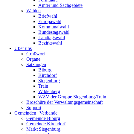
Ämter und Sachgebiete
Wahlen
Briefwahl
Europawahl
Kommunalwahl
Bundestagswahl
Landtagswahl
Bezirkswahl
Über uns
Grußwort
Organe
Satzungen
Biburg
Kirchdorf
Siegenburg
Train
Wildenberg
WZV der Gruppe Siegenburg-Train
Broschüre der Verwaltungsgemeinschaft
Support
Gemeinden | Verbände
Gemeinde Biburg
Gemeinde Kirchdorf
Markt Siegenburg