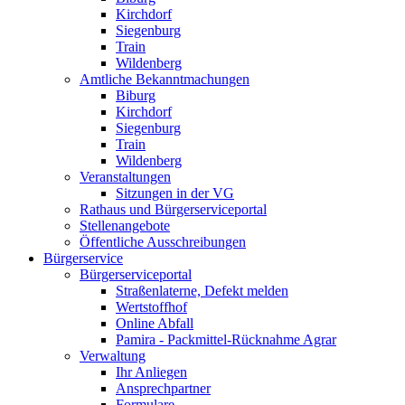
Kirchdorf
Siegenburg
Train
Wildenberg
Amtliche Bekanntmachungen
Biburg
Kirchdorf
Siegenburg
Train
Wildenberg
Veranstaltungen
Sitzungen in der VG
Rathaus und Bürgerserviceportal
Stellenangebote
Öffentliche Ausschreibungen
Bürgerservice
Bürgerserviceportal
Straßenlaterne, Defekt melden
Wertstoffhof
Online Abfall
Pamira - Packmittel-Rücknahme Agrar
Verwaltung
Ihr Anliegen
Ansprechpartner
Formulare