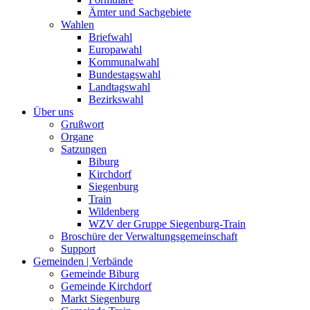
Ämter und Sachgebiete
Wahlen
Briefwahl
Europawahl
Kommunalwahl
Bundestagswahl
Landtagswahl
Bezirkswahl
Über uns
Grußwort
Organe
Satzungen
Biburg
Kirchdorf
Siegenburg
Train
Wildenberg
WZV der Gruppe Siegenburg-Train
Broschüre der Verwaltungsgemeinschaft
Support
Gemeinden | Verbände
Gemeinde Biburg
Gemeinde Kirchdorf
Markt Siegenburg