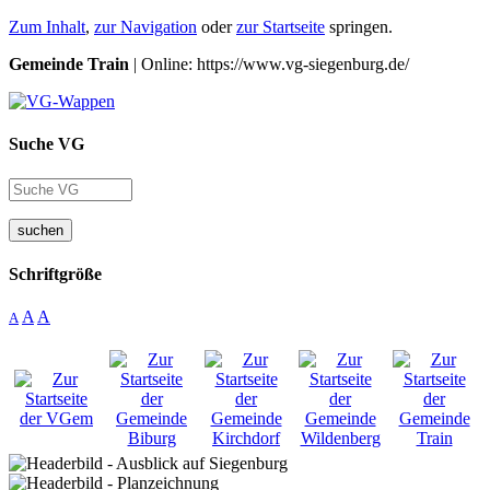
Zum Inhalt
,
zur Navigation
oder
zur Startseite
springen.
Gemeinde Train
| Online: https://www.vg-siegenburg.de/
Suche VG
suchen
Schriftgröße
A
A
A