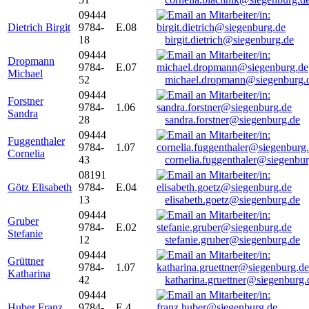
09444
Dietrich Birgit
9784-
E.08
18
birgit.dietrich@siegenburg.de
09444
Dropmann
9784-
E.07
Michael
52
michael.dropmann@siegenburg.
09444
Forstner
9784-
1.06
Sandra
28
sandra.forstner@siegenburg.de
09444
Fuggenthaler
9784-
1.07
Cornelia
43
cornelia.fuggenthaler@siegenbu
08191
Götz Elisabeth
9784-
E.04
13
elisabeth.goetz@siegenburg.de
09444
Gruber
9784-
E.02
Stefanie
12
stefanie.gruber@siegenburg.de
09444
Grüttner
9784-
1.07
Katharina
42
katharina.gruettner@siegenburg.
09444
Huber Franz
9784-
E 4