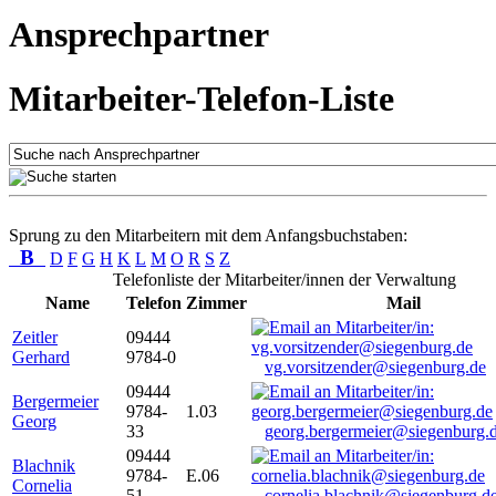
Ansprechpartner
Mitarbeiter-Telefon-Liste
Sprung zu den Mitarbeitern mit dem Anfangsbuchstaben:
B
D
F
G
H
K
L
M
O
R
S
Z
Telefonliste der Mitarbeiter/innen der Verwaltung
Name
Telefon
Zimmer
Mail
Zeitler
09444
Gerhard
9784-0
vg.vorsitzender@siegenburg.de
09444
Bergermeier
9784-
1.03
Georg
33
georg.bergermeier@siegenburg.
09444
Blachnik
9784-
E.06
Cornelia
51
cornelia.blachnik@siegenburg.d