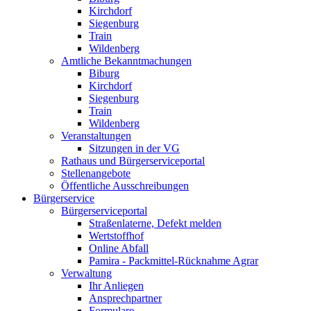
Kirchdorf
Siegenburg
Train
Wildenberg
Amtliche Bekanntmachungen
Biburg
Kirchdorf
Siegenburg
Train
Wildenberg
Veranstaltungen
Sitzungen in der VG
Rathaus und Bürgerserviceportal
Stellenangebote
Öffentliche Ausschreibungen
Bürgerservice
Bürgerserviceportal
Straßenlaterne, Defekt melden
Wertstoffhof
Online Abfall
Pamira - Packmittel-Rücknahme Agrar
Verwaltung
Ihr Anliegen
Ansprechpartner
Formulare