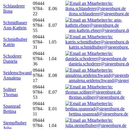
09444
Schlauderer
9784-
E.06
Ilona
22
ilona.schlauderer@siegenburg.d
09444
Schmidbauer
9784-
E.07
Ann-Kathrin
55
ann-kathrin.ebner@siegenburg.d
09444
Schmidhuber
9784-
1.05
Katrin
31
katrin.schmidhuber@siegenburg
09444
Schoderer
9784-
1.04
Daniela
36
daniela.schoderer@siegenburg.d
09444
Seidenschwand
9784-
E.08
Annalena
17
annalena.seidenschwand@siegen
09444
Sollner
9784-
E.07
Thomas
53
thomas.sollner@siegenburg.de
09444
Spannrad
9784-
E.01
Bettina
11
bettina.spannrad@siegenburg.de
09444
Stempfhuber
9784-
1.04
Julia