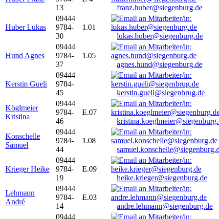
13
franz.huber@siegenburg.de
09444
Huber Lukas
9784-
1.01
30
lukas.huber@siegenburg.de
09444
Hund Agnes
9784-
1.05
37
agnes.hund@siegenburg.de
09444
Kerstin Gueli
9784-
45
kerstin.gueli@siegenbrug.de
09444
Köglmeier
9784-
E.07
Kristina
46
kristina.koeglmeier@siegenburg
09444
Konschelle
9784-
1.08
Samuel
44
samuel.konschelle@siegenburg.
09444
Krieger Heike
9784-
E.09
19
heike.krieger@siegenburg.de
09444
Lehmann
9784-
E.03
André
14
andre.lehmann@siegenburg.de
09444