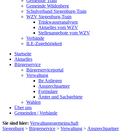
Gemeinde Train
Gemeinde Wildenberg
Schulverband Siegenburg-Train
WZV Siegenburg-Train
Trinkwasseranalysen
Aktuelles vom WZV
Stellenangebote vom WZV
Verbände
ILE-Zugehörigkeit
Startseite
Aktuelles
Bürgerservice
Bürgerserviceportal
Verwaltung
Ihr Anliegen
Ansprechpartner
Formulare
Ämter und Sachgebiete
Wahlen
Über uns
Gemeinden | Verbände
Sie sind hier:
Verwaltungsgemeinschaft
Siegenburg
>
Bürgerservice
>
Verwaltung
>
Ansprechpartner