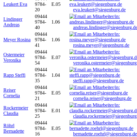
Leukert Eva
9784-
E.05
20
eva.leukert@siegenburg.de
09444
Lindinger
9784-
1.06
Andreas
40
andreas.lindinger@siegenburg.d
09444
Meyer Rosina
9784-
1.06
41
rosina.meyer@siegenburg.de
09444
Ostermeier
9784-
E.07
Veronika
54
veronika.ostermeier@siegenburg
09444
Rapp Steffi
9784-
1.04
35
steffi.rapp@siegenburg.de
09444
Reiser
9784-
E.05
Cornelia
21
cornelia.reiser@siegenburg.de
09444
Rockermeier
9784-
E.01
Claudia
25
claudia.rockermeier@siegenburg
09444
Röhrl
9784-
E.05
Bernadette
16
bernadette.roehrl@siegenburg.de