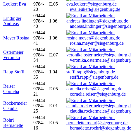
Leukert Eva
9784-
E.05
20
eva.leukert@siegenburg.de
09444
Lindinger
9784-
1.06
Andreas
40
andreas.lindinger@siegenburg.d
09444
Meyer Rosina
9784-
1.06
41
rosina.meyer@siegenburg.de
09444
Ostermeier
9784-
E.07
Veronika
54
veronika.ostermeier@siegenburg
09444
Rapp Steffi
9784-
1.04
35
steffi.rapp@siegenburg.de
09444
Reiser
9784-
E.05
Cornelia
21
cornelia.reiser@siegenburg.de
09444
Rockermeier
9784-
E.01
Claudia
25
claudia.rockermeier@siegenburg
09444
Röhrl
9784-
E.05
Bernadette
16
bernadette.roehrl@siegenburg.de