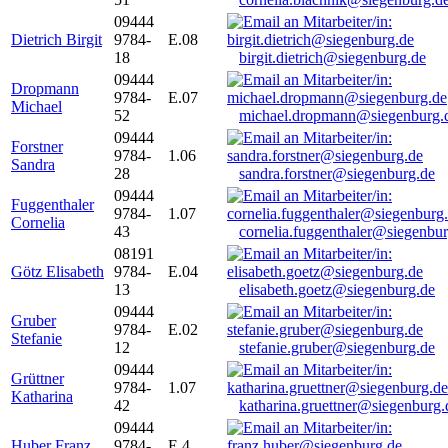
09444
Dietrich Birgit
9784-
E.08
18
birgit.dietrich@siegenburg.de
09444
Dropmann
9784-
E.07
Michael
52
michael.dropmann@siegenburg.
09444
Forstner
9784-
1.06
Sandra
28
sandra.forstner@siegenburg.de
09444
Fuggenthaler
9784-
1.07
Cornelia
43
cornelia.fuggenthaler@siegenbu
08191
Götz Elisabeth
9784-
E.04
13
elisabeth.goetz@siegenburg.de
09444
Gruber
9784-
E.02
Stefanie
12
stefanie.gruber@siegenburg.de
09444
Grüttner
9784-
1.07
Katharina
42
katharina.gruettner@siegenburg.
09444
Huber Franz
9784-
E 4