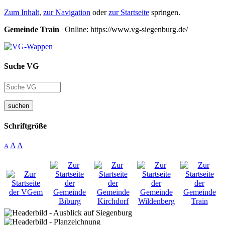
Zum Inhalt
,
zur Navigation
oder
zur Startseite
springen.
Gemeinde Train
| Online: https://www.vg-siegenburg.de/
Suche VG
suchen
Schriftgröße
A
A
A