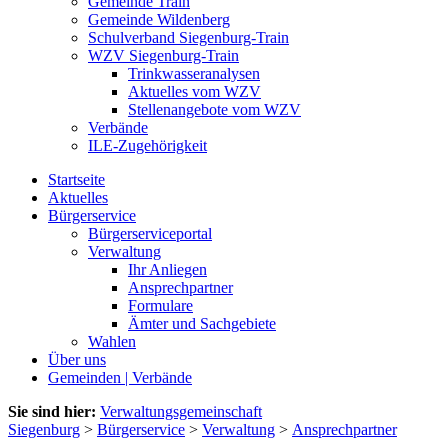
Gemeinde Train
Gemeinde Wildenberg
Schulverband Siegenburg-Train
WZV Siegenburg-Train
Trinkwasseranalysen
Aktuelles vom WZV
Stellenangebote vom WZV
Verbände
ILE-Zugehörigkeit
Startseite
Aktuelles
Bürgerservice
Bürgerserviceportal
Verwaltung
Ihr Anliegen
Ansprechpartner
Formulare
Ämter und Sachgebiete
Wahlen
Über uns
Gemeinden | Verbände
Sie sind hier:
Verwaltungsgemeinschaft
Siegenburg
>
Bürgerservice
>
Verwaltung
>
Ansprechpartner