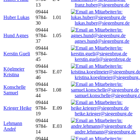
13
franz.huber@siegenburg.de
09444
Huber Lukas
9784-
1.01
30
lukas.huber@siegenburg.de
09444
Hund Agnes
9784-
1.05
37
agnes.hund@siegenburg.de
09444
Kerstin Gueli
9784-
45
kerstin.gueli@siegenbrug.de
09444
Köglmeier
9784-
E.07
Kristina
46
kristina.koeglmeier@siegenburg
09444
Konschelle
9784-
1.08
Samuel
44
samuel.konschelle@siegenburg.
09444
Krieger Heike
9784-
E.09
19
heike.krieger@siegenburg.de
09444
Lehmann
9784-
E.03
André
14
andre.lehmann@siegenburg.de
09444