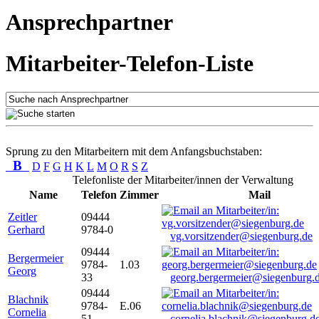
Ansprechpartner
Mitarbeiter-Telefon-Liste
Sprung zu den Mitarbeitern mit dem Anfangsbuchstaben:
B
D
F
G
H
K
L
M
O
R
S
Z
Telefonliste der Mitarbeiter/innen der Verwaltung
Name
Telefon
Zimmer
Mail
Zeitler
09444
Gerhard
9784-0
vg.vorsitzender@siegenburg.de
09444
Bergermeier
9784-
1.03
Georg
33
georg.bergermeier@siegenburg.
09444
Blachnik
9784-
E.06
Cornelia
51
cornelia.blachnik@siegenburg.d