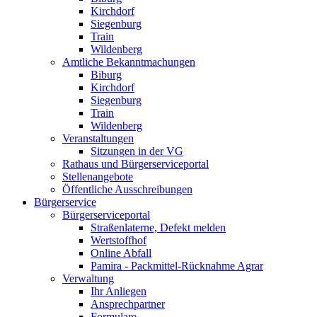
Kirchdorf
Siegenburg
Train
Wildenberg
Amtliche Bekanntmachungen
Biburg
Kirchdorf
Siegenburg
Train
Wildenberg
Veranstaltungen
Sitzungen in der VG
Rathaus und Bürgerserviceportal
Stellenangebote
Öffentliche Ausschreibungen
Bürgerservice
Bürgerserviceportal
Straßenlaterne, Defekt melden
Wertstoffhof
Online Abfall
Pamira - Packmittel-Rücknahme Agrar
Verwaltung
Ihr Anliegen
Ansprechpartner
Formulare