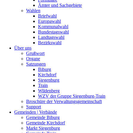
Ämter und Sachgebiete
Wahlen
Briefwahl
Europawahl
Kommunalwahl
Bundestagswahl
Landtagswahl
Bezirkswahl
Über uns
Grußwort
Organe
Satzungen
Biburg
Kirchdorf
Siegenburg
Train
Wildenberg
WZV der Gruppe Siegenburg-Train
Broschüre der Verwaltungsgemeinschaft
Support
Gemeinden | Verbände
Gemeinde Biburg
Gemeinde Kirchdorf
Markt Siegenburg