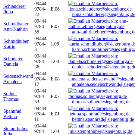
09444
Schlauderer
9784-
E.06
Ilona
22
ilona.schlauderer@siegenburg.d
09444
Schmidbauer
9784-
E.07
Ann-Kathrin
55
ann-kathrin.ebner@siegenburg.d
09444
Schmidhuber
9784-
1.05
Katrin
31
katrin.schmidhuber@siegenburg
09444
Schoderer
9784-
1.04
Daniela
36
daniela.schoderer@siegenburg.d
09444
Seidenschwand
9784-
E.08
Annalena
17
annalena.seidenschwand@siegen
09444
Sollner
9784-
E.07
Thomas
53
thomas.sollner@siegenburg.de
09444
Spannrad
9784-
E.01
Bettina
11
bettina.spannrad@siegenburg.de
09444
Stempfhuber
9784-
1.04
Julia