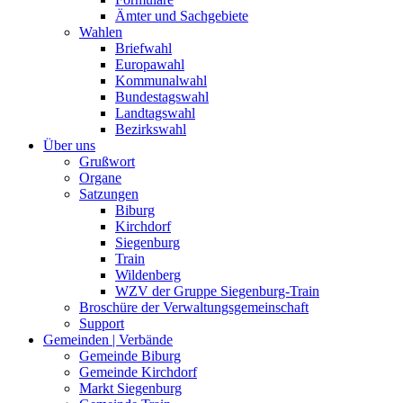
Ämter und Sachgebiete
Wahlen
Briefwahl
Europawahl
Kommunalwahl
Bundestagswahl
Landtagswahl
Bezirkswahl
Über uns
Grußwort
Organe
Satzungen
Biburg
Kirchdorf
Siegenburg
Train
Wildenberg
WZV der Gruppe Siegenburg-Train
Broschüre der Verwaltungsgemeinschaft
Support
Gemeinden | Verbände
Gemeinde Biburg
Gemeinde Kirchdorf
Markt Siegenburg