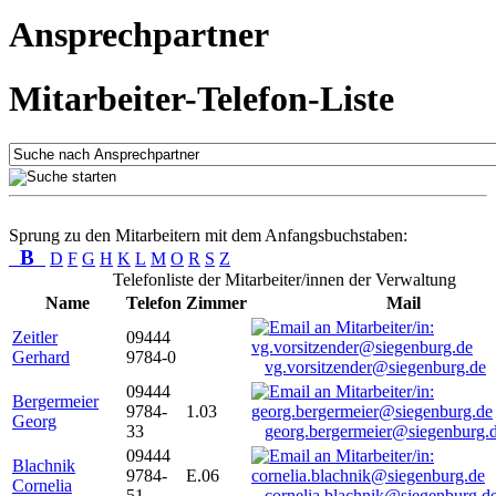
Ansprechpartner
Mitarbeiter-Telefon-Liste
Sprung zu den Mitarbeitern mit dem Anfangsbuchstaben:
B
D
F
G
H
K
L
M
O
R
S
Z
Telefonliste der Mitarbeiter/innen der Verwaltung
Name
Telefon
Zimmer
Mail
Zeitler
09444
Gerhard
9784-0
vg.vorsitzender@siegenburg.de
09444
Bergermeier
9784-
1.03
Georg
33
georg.bergermeier@siegenburg.
09444
Blachnik
9784-
E.06
Cornelia
51
cornelia.blachnik@siegenburg.d