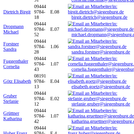
09444
Dietrich Birgit
9784-
E.08
18
birgit.dietrich@siegenburg.de
09444
Dropmann
9784-
E.07
Michael
52
michael.dropmann@siegenburg.
09444
Forstner
9784-
1.06
Sandra
28
sandra.forstner@siegenburg.de
09444
Fuggenthaler
9784-
1.07
Cornelia
43
cornelia.fuggenthaler@siegenbu
08191
Götz Elisabeth
9784-
E.04
13
elisabeth.goetz@siegenburg.de
09444
Gruber
9784-
E.02
Stefanie
12
stefanie.gruber@siegenburg.de
09444
Grüttner
9784-
1.07
Katharina
42
katharina.gruettner@siegenburg.
09444
Huber Franz
9784-
E 4