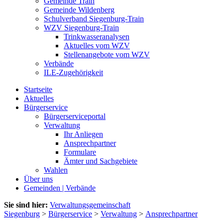
Gemeinde Train
Gemeinde Wildenberg
Schulverband Siegenburg-Train
WZV Siegenburg-Train
Trinkwasseranalysen
Aktuelles vom WZV
Stellenangebote vom WZV
Verbände
ILE-Zugehörigkeit
Startseite
Aktuelles
Bürgerservice
Bürgerserviceportal
Verwaltung
Ihr Anliegen
Ansprechpartner
Formulare
Ämter und Sachgebiete
Wahlen
Über uns
Gemeinden | Verbände
Sie sind hier:
Verwaltungsgemeinschaft
Siegenburg
>
Bürgerservice
>
Verwaltung
>
Ansprechpartner