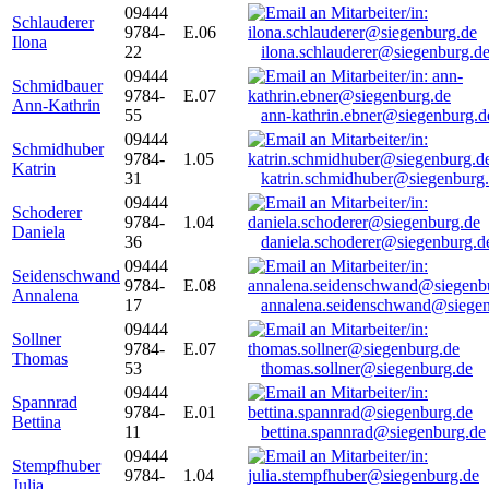
09444
Schlauderer
9784-
E.06
Ilona
22
ilona.schlauderer@siegenburg.d
09444
Schmidbauer
9784-
E.07
Ann-Kathrin
55
ann-kathrin.ebner@siegenburg.d
09444
Schmidhuber
9784-
1.05
Katrin
31
katrin.schmidhuber@siegenburg
09444
Schoderer
9784-
1.04
Daniela
36
daniela.schoderer@siegenburg.d
09444
Seidenschwand
9784-
E.08
Annalena
17
annalena.seidenschwand@siegen
09444
Sollner
9784-
E.07
Thomas
53
thomas.sollner@siegenburg.de
09444
Spannrad
9784-
E.01
Bettina
11
bettina.spannrad@siegenburg.de
09444
Stempfhuber
9784-
1.04
Julia