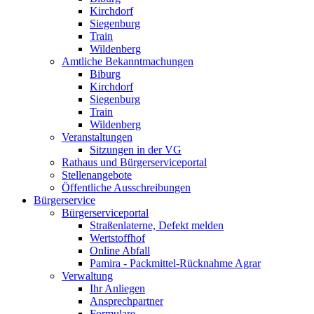
Kirchdorf
Siegenburg
Train
Wildenberg
Amtliche Bekanntmachungen
Biburg
Kirchdorf
Siegenburg
Train
Wildenberg
Veranstaltungen
Sitzungen in der VG
Rathaus und Bürgerserviceportal
Stellenangebote
Öffentliche Ausschreibungen
Bürgerservice
Bürgerserviceportal
Straßenlaterne, Defekt melden
Wertstoffhof
Online Abfall
Pamira - Packmittel-Rücknahme Agrar
Verwaltung
Ihr Anliegen
Ansprechpartner
Formulare