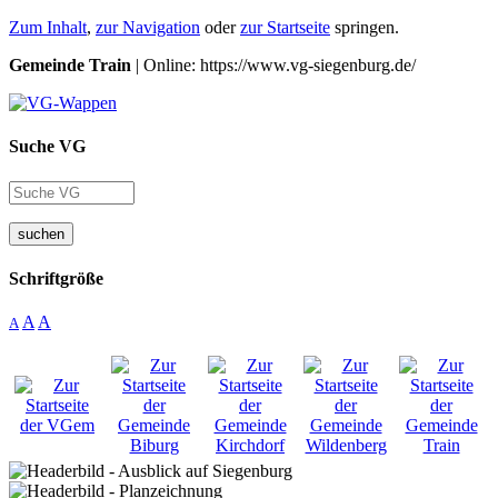
Zum Inhalt
,
zur Navigation
oder
zur Startseite
springen.
Gemeinde Train
| Online: https://www.vg-siegenburg.de/
Suche VG
suchen
Schriftgröße
A
A
A