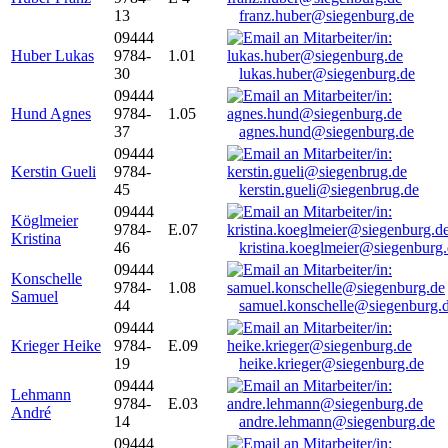
13
franz.huber@siegenburg.de
09444
Huber Lukas
9784-
1.01
30
lukas.huber@siegenburg.de
09444
Hund Agnes
9784-
1.05
37
agnes.hund@siegenburg.de
09444
Kerstin Gueli
9784-
45
kerstin.gueli@siegenbrug.de
09444
Köglmeier
9784-
E.07
Kristina
46
kristina.koeglmeier@siegenburg
09444
Konschelle
9784-
1.08
Samuel
44
samuel.konschelle@siegenburg.
09444
Krieger Heike
9784-
E.09
19
heike.krieger@siegenburg.de
09444
Lehmann
9784-
E.03
André
14
andre.lehmann@siegenburg.de
09444