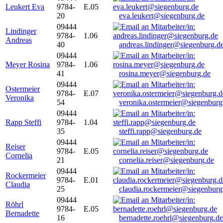
Leukert Eva
9784-
E.05
20
eva.leukert@siegenburg.de
09444
Lindinger
9784-
1.06
Andreas
40
andreas.lindinger@siegenburg.d
09444
Meyer Rosina
9784-
1.06
41
rosina.meyer@siegenburg.de
09444
Ostermeier
9784-
E.07
Veronika
54
veronika.ostermeier@siegenburg
09444
Rapp Steffi
9784-
1.04
35
steffi.rapp@siegenburg.de
09444
Reiser
9784-
E.05
Cornelia
21
cornelia.reiser@siegenburg.de
09444
Rockermeier
9784-
E.01
Claudia
25
claudia.rockermeier@siegenburg
09444
Röhrl
9784-
E.05
Bernadette
16
bernadette.roehrl@siegenburg.de