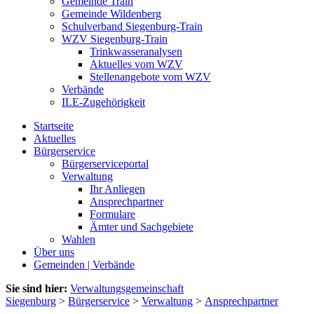
Gemeinde Train
Gemeinde Wildenberg
Schulverband Siegenburg-Train
WZV Siegenburg-Train
Trinkwasseranalysen
Aktuelles vom WZV
Stellenangebote vom WZV
Verbände
ILE-Zugehörigkeit
Startseite
Aktuelles
Bürgerservice
Bürgerserviceportal
Verwaltung
Ihr Anliegen
Ansprechpartner
Formulare
Ämter und Sachgebiete
Wahlen
Über uns
Gemeinden | Verbände
Sie sind hier:
Verwaltungsgemeinschaft
Siegenburg
>
Bürgerservice
>
Verwaltung
>
Ansprechpartner