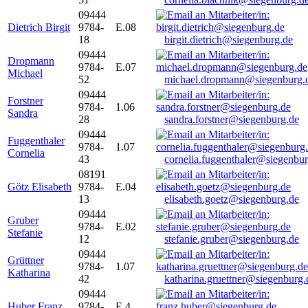
09444
Dietrich Birgit
9784-
E.08
18
birgit.dietrich@siegenburg.de
09444
Dropmann
9784-
E.07
Michael
52
michael.dropmann@siegenburg.
09444
Forstner
9784-
1.06
Sandra
28
sandra.forstner@siegenburg.de
09444
Fuggenthaler
9784-
1.07
Cornelia
43
cornelia.fuggenthaler@siegenbu
08191
Götz Elisabeth
9784-
E.04
13
elisabeth.goetz@siegenburg.de
09444
Gruber
9784-
E.02
Stefanie
12
stefanie.gruber@siegenburg.de
09444
Grüttner
9784-
1.07
Katharina
42
katharina.gruettner@siegenburg.
09444
Huber Franz
9784-
E 4