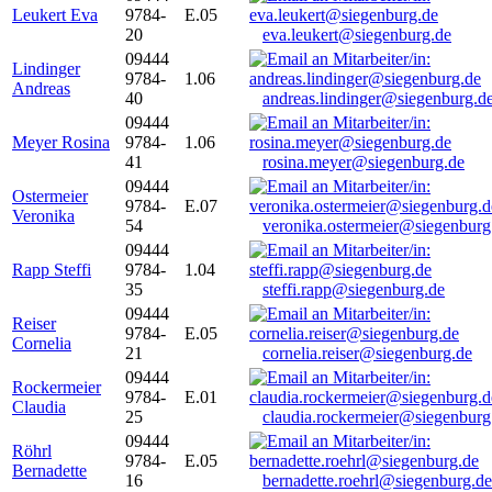
Leukert Eva
9784-
E.05
20
eva.leukert@siegenburg.de
09444
Lindinger
9784-
1.06
Andreas
40
andreas.lindinger@siegenburg.d
09444
Meyer Rosina
9784-
1.06
41
rosina.meyer@siegenburg.de
09444
Ostermeier
9784-
E.07
Veronika
54
veronika.ostermeier@siegenburg
09444
Rapp Steffi
9784-
1.04
35
steffi.rapp@siegenburg.de
09444
Reiser
9784-
E.05
Cornelia
21
cornelia.reiser@siegenburg.de
09444
Rockermeier
9784-
E.01
Claudia
25
claudia.rockermeier@siegenburg
09444
Röhrl
9784-
E.05
Bernadette
16
bernadette.roehrl@siegenburg.de