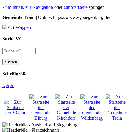
Zum Inhalt
,
zur Navigation
oder
zur Startseite
springen.
Gemeinde Train
| Online: https://www.vg-siegenburg.de/
Suche VG
suchen
Schriftgröße
A
A
A