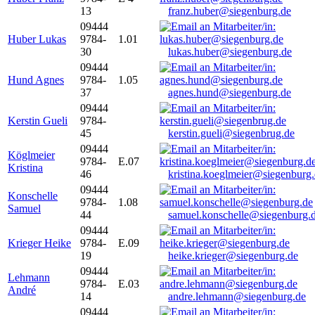
13
franz.huber@siegenburg.de
09444
Huber Lukas
9784-
1.01
30
lukas.huber@siegenburg.de
09444
Hund Agnes
9784-
1.05
37
agnes.hund@siegenburg.de
09444
Kerstin Gueli
9784-
45
kerstin.gueli@siegenbrug.de
09444
Köglmeier
9784-
E.07
Kristina
46
kristina.koeglmeier@siegenburg
09444
Konschelle
9784-
1.08
Samuel
44
samuel.konschelle@siegenburg.
09444
Krieger Heike
9784-
E.09
19
heike.krieger@siegenburg.de
09444
Lehmann
9784-
E.03
André
14
andre.lehmann@siegenburg.de
09444