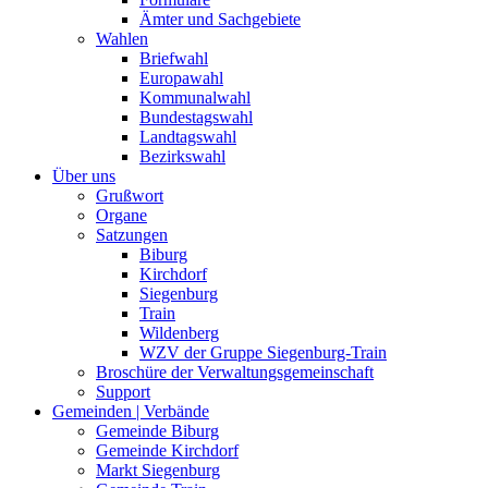
Ämter und Sachgebiete
Wahlen
Briefwahl
Europawahl
Kommunalwahl
Bundestagswahl
Landtagswahl
Bezirkswahl
Über uns
Grußwort
Organe
Satzungen
Biburg
Kirchdorf
Siegenburg
Train
Wildenberg
WZV der Gruppe Siegenburg-Train
Broschüre der Verwaltungsgemeinschaft
Support
Gemeinden | Verbände
Gemeinde Biburg
Gemeinde Kirchdorf
Markt Siegenburg