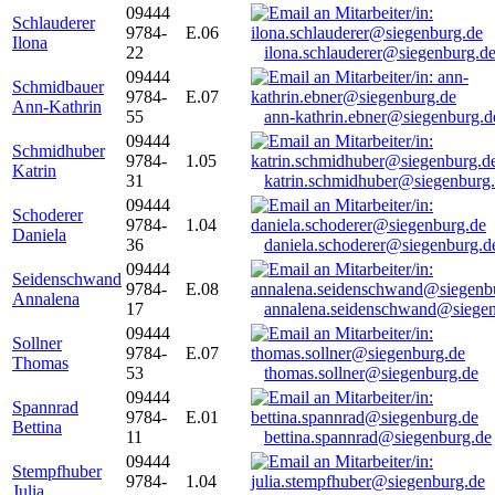
09444
Schlauderer
9784-
E.06
Ilona
22
ilona.schlauderer@siegenburg.d
09444
Schmidbauer
9784-
E.07
Ann-Kathrin
55
ann-kathrin.ebner@siegenburg.d
09444
Schmidhuber
9784-
1.05
Katrin
31
katrin.schmidhuber@siegenburg
09444
Schoderer
9784-
1.04
Daniela
36
daniela.schoderer@siegenburg.d
09444
Seidenschwand
9784-
E.08
Annalena
17
annalena.seidenschwand@siegen
09444
Sollner
9784-
E.07
Thomas
53
thomas.sollner@siegenburg.de
09444
Spannrad
9784-
E.01
Bettina
11
bettina.spannrad@siegenburg.de
09444
Stempfhuber
9784-
1.04
Julia