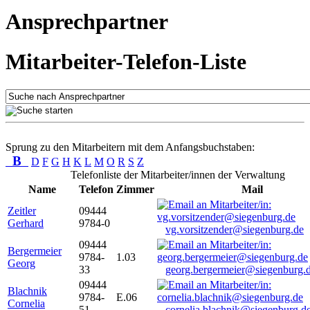
Ansprechpartner
Mitarbeiter-Telefon-Liste
Sprung zu den Mitarbeitern mit dem Anfangsbuchstaben:
B
D
F
G
H
K
L
M
O
R
S
Z
Telefonliste der Mitarbeiter/innen der Verwaltung
Name
Telefon
Zimmer
Mail
Zeitler
09444
Gerhard
9784-0
vg.vorsitzender@siegenburg.de
09444
Bergermeier
9784-
1.03
Georg
33
georg.bergermeier@siegenburg.
09444
Blachnik
9784-
E.06
Cornelia
51
cornelia.blachnik@siegenburg.d