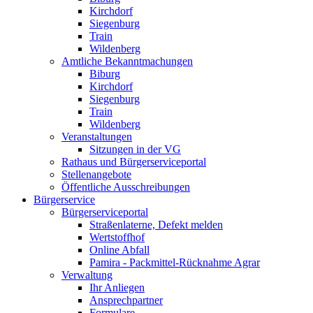
Kirchdorf
Siegenburg
Train
Wildenberg
Amtliche Bekanntmachungen
Biburg
Kirchdorf
Siegenburg
Train
Wildenberg
Veranstaltungen
Sitzungen in der VG
Rathaus und Bürgerserviceportal
Stellenangebote
Öffentliche Ausschreibungen
Bürgerservice
Bürgerserviceportal
Straßenlaterne, Defekt melden
Wertstoffhof
Online Abfall
Pamira - Packmittel-Rücknahme Agrar
Verwaltung
Ihr Anliegen
Ansprechpartner
Formulare