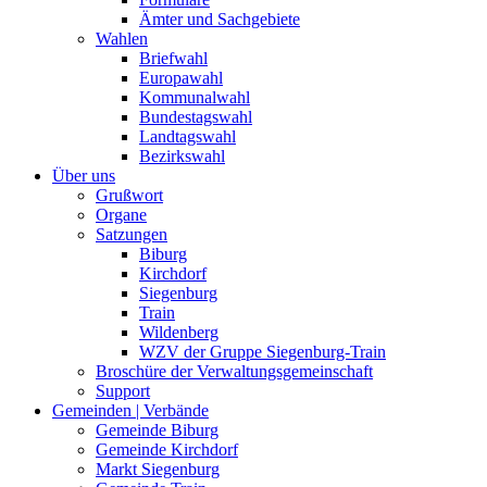
Ämter und Sachgebiete
Wahlen
Briefwahl
Europawahl
Kommunalwahl
Bundestagswahl
Landtagswahl
Bezirkswahl
Über uns
Grußwort
Organe
Satzungen
Biburg
Kirchdorf
Siegenburg
Train
Wildenberg
WZV der Gruppe Siegenburg-Train
Broschüre der Verwaltungsgemeinschaft
Support
Gemeinden | Verbände
Gemeinde Biburg
Gemeinde Kirchdorf
Markt Siegenburg