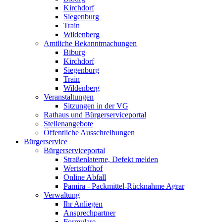
Kirchdorf
Siegenburg
Train
Wildenberg
Amtliche Bekanntmachungen
Biburg
Kirchdorf
Siegenburg
Train
Wildenberg
Veranstaltungen
Sitzungen in der VG
Rathaus und Bürgerserviceportal
Stellenangebote
Öffentliche Ausschreibungen
Bürgerservice
Bürgerserviceportal
Straßenlaterne, Defekt melden
Wertstoffhof
Online Abfall
Pamira - Packmittel-Rücknahme Agrar
Verwaltung
Ihr Anliegen
Ansprechpartner
Formulare