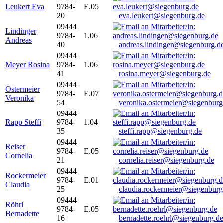
Leukert Eva
9784-
E.05
20
eva.leukert@siegenburg.de
09444
Lindinger
9784-
1.06
Andreas
40
andreas.lindinger@siegenburg.d
09444
Meyer Rosina
9784-
1.06
41
rosina.meyer@siegenburg.de
09444
Ostermeier
9784-
E.07
Veronika
54
veronika.ostermeier@siegenburg
09444
Rapp Steffi
9784-
1.04
35
steffi.rapp@siegenburg.de
09444
Reiser
9784-
E.05
Cornelia
21
cornelia.reiser@siegenburg.de
09444
Rockermeier
9784-
E.01
Claudia
25
claudia.rockermeier@siegenburg
09444
Röhrl
9784-
E.05
Bernadette
16
bernadette.roehrl@siegenburg.de