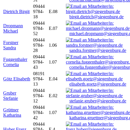
09444
Dietrich Birgit
9784-
E.08
18
birgit.dietrich@siegenburg.de
09444
Dropmann
9784-
E.07
Michael
52
michael.dropmann@siegenburg.
09444
Forstner
9784-
1.06
Sandra
28
sandra.forstner@siegenburg.de
09444
Fuggenthaler
9784-
1.07
Cornelia
43
cornelia.fuggenthaler@siegenbu
08191
Götz Elisabeth
9784-
E.04
13
elisabeth.goetz@siegenburg.de
09444
Gruber
9784-
E.02
Stefanie
12
stefanie.gruber@siegenburg.de
09444
Grüttner
9784-
1.07
Katharina
42
katharina.gruettner@siegenburg.
09444
Huber Franz
9784-
E 4