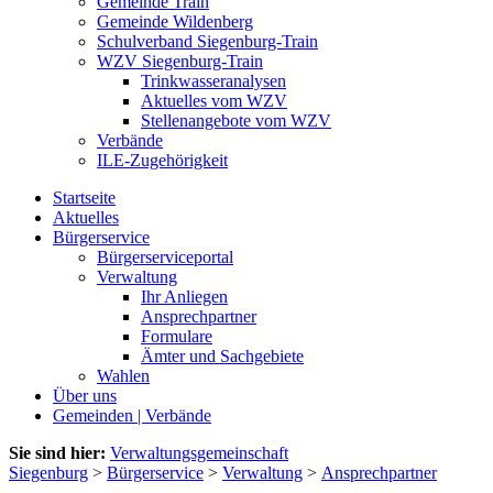
Gemeinde Train
Gemeinde Wildenberg
Schulverband Siegenburg-Train
WZV Siegenburg-Train
Trinkwasseranalysen
Aktuelles vom WZV
Stellenangebote vom WZV
Verbände
ILE-Zugehörigkeit
Startseite
Aktuelles
Bürgerservice
Bürgerserviceportal
Verwaltung
Ihr Anliegen
Ansprechpartner
Formulare
Ämter und Sachgebiete
Wahlen
Über uns
Gemeinden | Verbände
Sie sind hier:
Verwaltungsgemeinschaft
Siegenburg
>
Bürgerservice
>
Verwaltung
>
Ansprechpartner