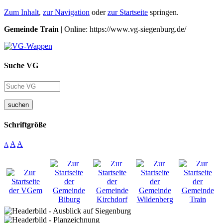
Zum Inhalt
,
zur Navigation
oder
zur Startseite
springen.
Gemeinde Train
| Online: https://www.vg-siegenburg.de/
Suche VG
suchen
Schriftgröße
A
A
A