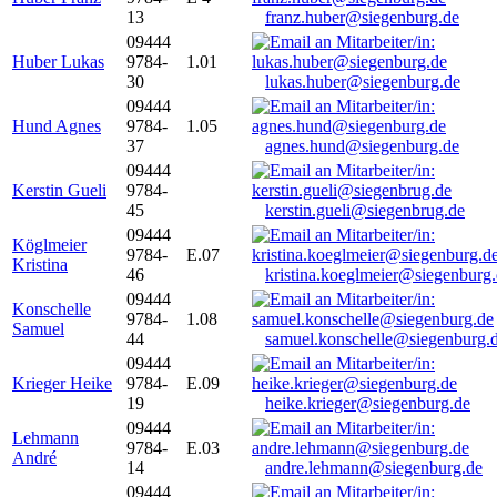
13
franz.huber@siegenburg.de
09444
Huber Lukas
9784-
1.01
30
lukas.huber@siegenburg.de
09444
Hund Agnes
9784-
1.05
37
agnes.hund@siegenburg.de
09444
Kerstin Gueli
9784-
45
kerstin.gueli@siegenbrug.de
09444
Köglmeier
9784-
E.07
Kristina
46
kristina.koeglmeier@siegenburg
09444
Konschelle
9784-
1.08
Samuel
44
samuel.konschelle@siegenburg.
09444
Krieger Heike
9784-
E.09
19
heike.krieger@siegenburg.de
09444
Lehmann
9784-
E.03
André
14
andre.lehmann@siegenburg.de
09444