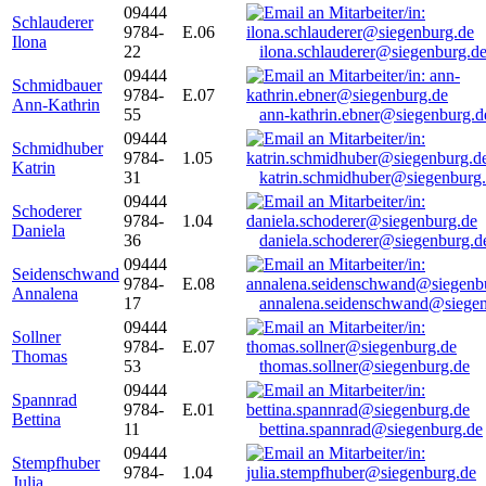
09444
Schlauderer
9784-
E.06
Ilona
22
ilona.schlauderer@siegenburg.d
09444
Schmidbauer
9784-
E.07
Ann-Kathrin
55
ann-kathrin.ebner@siegenburg.d
09444
Schmidhuber
9784-
1.05
Katrin
31
katrin.schmidhuber@siegenburg
09444
Schoderer
9784-
1.04
Daniela
36
daniela.schoderer@siegenburg.d
09444
Seidenschwand
9784-
E.08
Annalena
17
annalena.seidenschwand@siegen
09444
Sollner
9784-
E.07
Thomas
53
thomas.sollner@siegenburg.de
09444
Spannrad
9784-
E.01
Bettina
11
bettina.spannrad@siegenburg.de
09444
Stempfhuber
9784-
1.04
Julia