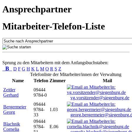
Ansprechpartner
Mitarbeiter-Telefon-Liste
Sprung zu den Mitarbeitern mit dem Anfangsbuchstaben:
B
D
F
G
H
K
L
M
O
R
S
Z
Telefonliste der Mitarbeiter/innen der Verwaltung
Name
Telefon
Zimmer
Mail
Zeitler
09444
Gerhard
9784-0
vg.vorsitzender@siegenburg.de
09444
Bergermeier
9784-
1.03
Georg
33
georg.bergermeier@siegenburg.
09444
Blachnik
9784-
E.06
Cornelia
51
cornelia.blachnik@siegenburg.d