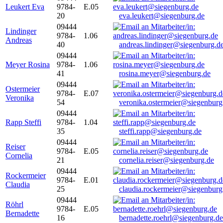
Leukert Eva
9784-
E.05
20
eva.leukert@siegenburg.de
09444
Lindinger
9784-
1.06
Andreas
40
andreas.lindinger@siegenburg.d
09444
Meyer Rosina
9784-
1.06
41
rosina.meyer@siegenburg.de
09444
Ostermeier
9784-
E.07
Veronika
54
veronika.ostermeier@siegenburg
09444
Rapp Steffi
9784-
1.04
35
steffi.rapp@siegenburg.de
09444
Reiser
9784-
E.05
Cornelia
21
cornelia.reiser@siegenburg.de
09444
Rockermeier
9784-
E.01
Claudia
25
claudia.rockermeier@siegenburg
09444
Röhrl
9784-
E.05
Bernadette
16
bernadette.roehrl@siegenburg.de