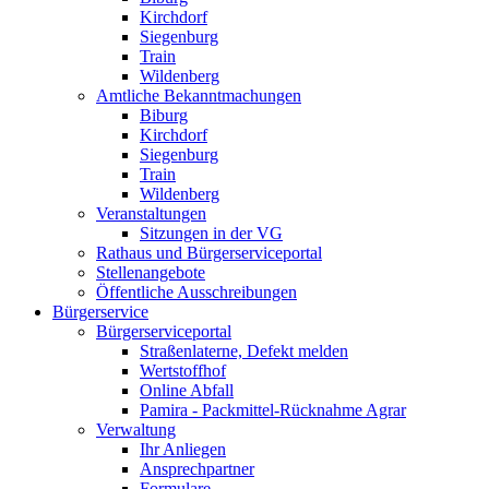
Kirchdorf
Siegenburg
Train
Wildenberg
Amtliche Bekanntmachungen
Biburg
Kirchdorf
Siegenburg
Train
Wildenberg
Veranstaltungen
Sitzungen in der VG
Rathaus und Bürgerserviceportal
Stellenangebote
Öffentliche Ausschreibungen
Bürgerservice
Bürgerserviceportal
Straßenlaterne, Defekt melden
Wertstoffhof
Online Abfall
Pamira - Packmittel-Rücknahme Agrar
Verwaltung
Ihr Anliegen
Ansprechpartner
Formulare