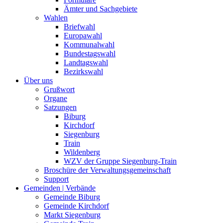
Ämter und Sachgebiete
Wahlen
Briefwahl
Europawahl
Kommunalwahl
Bundestagswahl
Landtagswahl
Bezirkswahl
Über uns
Grußwort
Organe
Satzungen
Biburg
Kirchdorf
Siegenburg
Train
Wildenberg
WZV der Gruppe Siegenburg-Train
Broschüre der Verwaltungsgemeinschaft
Support
Gemeinden | Verbände
Gemeinde Biburg
Gemeinde Kirchdorf
Markt Siegenburg