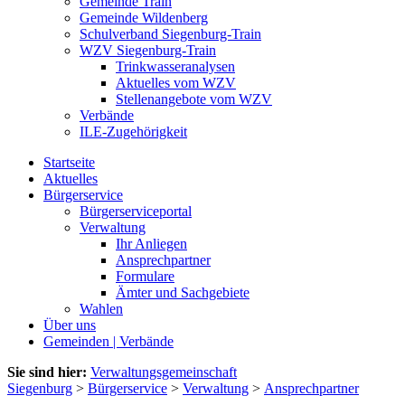
Gemeinde Train
Gemeinde Wildenberg
Schulverband Siegenburg-Train
WZV Siegenburg-Train
Trinkwasseranalysen
Aktuelles vom WZV
Stellenangebote vom WZV
Verbände
ILE-Zugehörigkeit
Startseite
Aktuelles
Bürgerservice
Bürgerserviceportal
Verwaltung
Ihr Anliegen
Ansprechpartner
Formulare
Ämter und Sachgebiete
Wahlen
Über uns
Gemeinden | Verbände
Sie sind hier:
Verwaltungsgemeinschaft
Siegenburg
>
Bürgerservice
>
Verwaltung
>
Ansprechpartner