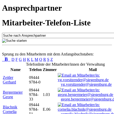
Ansprechpartner
Mitarbeiter-Telefon-Liste
Sprung zu den Mitarbeitern mit dem Anfangsbuchstaben:
B
D
F
G
H
K
L
M
O
R
S
Z
Telefonliste der Mitarbeiter/innen der Verwaltung
Name
Telefon
Zimmer
Mail
Zeitler
09444
Gerhard
9784-0
vg.vorsitzender@siegenburg.de
09444
Bergermeier
9784-
1.03
Georg
33
georg.bergermeier@siegenburg.
09444
Blachnik
9784-
E.06
Cornelia
51
cornelia.blachnik@siegenburg.d