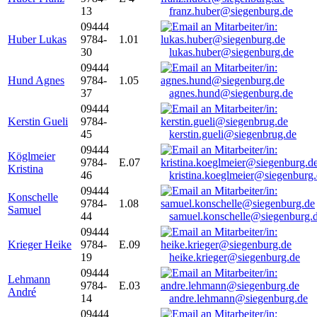
13
franz.huber@siegenburg.de
09444
Huber Lukas
9784-
1.01
30
lukas.huber@siegenburg.de
09444
Hund Agnes
9784-
1.05
37
agnes.hund@siegenburg.de
09444
Kerstin Gueli
9784-
45
kerstin.gueli@siegenbrug.de
09444
Köglmeier
9784-
E.07
Kristina
46
kristina.koeglmeier@siegenburg
09444
Konschelle
9784-
1.08
Samuel
44
samuel.konschelle@siegenburg.
09444
Krieger Heike
9784-
E.09
19
heike.krieger@siegenburg.de
09444
Lehmann
9784-
E.03
André
14
andre.lehmann@siegenburg.de
09444