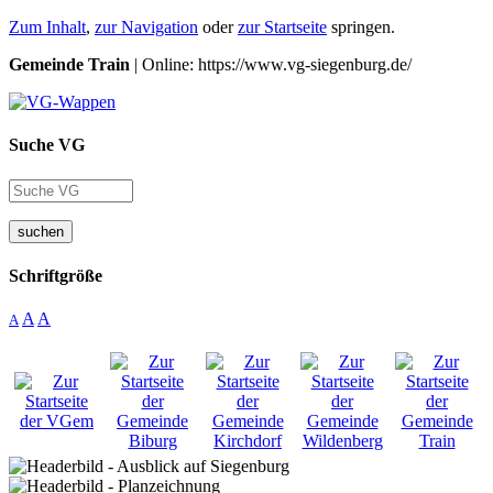
Zum Inhalt
,
zur Navigation
oder
zur Startseite
springen.
Gemeinde Train
| Online: https://www.vg-siegenburg.de/
Suche VG
suchen
Schriftgröße
A
A
A