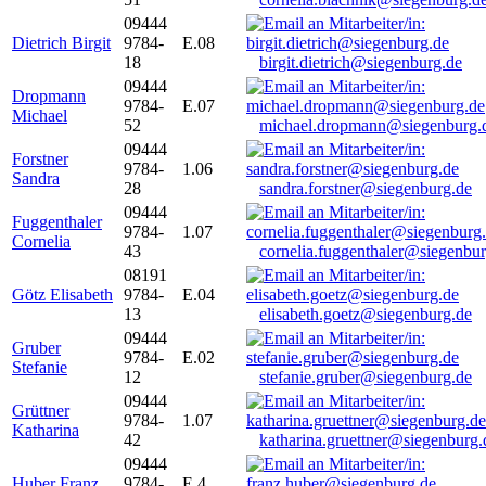
09444
Dietrich Birgit
9784-
E.08
18
birgit.dietrich@siegenburg.de
09444
Dropmann
9784-
E.07
Michael
52
michael.dropmann@siegenburg.
09444
Forstner
9784-
1.06
Sandra
28
sandra.forstner@siegenburg.de
09444
Fuggenthaler
9784-
1.07
Cornelia
43
cornelia.fuggenthaler@siegenbu
08191
Götz Elisabeth
9784-
E.04
13
elisabeth.goetz@siegenburg.de
09444
Gruber
9784-
E.02
Stefanie
12
stefanie.gruber@siegenburg.de
09444
Grüttner
9784-
1.07
Katharina
42
katharina.gruettner@siegenburg.
09444
Huber Franz
9784-
E 4