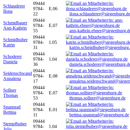
09444
Schlauderer
9784-
E.06
Ilona
22
ilona.schlauderer@siegenburg.d
09444
Schmidbauer
9784-
E.07
Ann-Kathrin
55
ann-kathrin.ebner@siegenburg.d
09444
Schmidhuber
9784-
1.05
Katrin
31
katrin.schmidhuber@siegenburg
09444
Schoderer
9784-
1.04
Daniela
36
daniela.schoderer@siegenburg.d
09444
Seidenschwand
9784-
E.08
Annalena
17
annalena.seidenschwand@siegen
09444
Sollner
9784-
E.07
Thomas
53
thomas.sollner@siegenburg.de
09444
Spannrad
9784-
E.01
Bettina
11
bettina.spannrad@siegenburg.de
09444
Stempfhuber
9784-
1.04
Julia