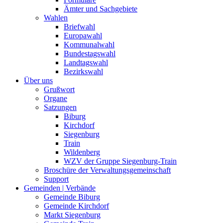
Ämter und Sachgebiete
Wahlen
Briefwahl
Europawahl
Kommunalwahl
Bundestagswahl
Landtagswahl
Bezirkswahl
Über uns
Grußwort
Organe
Satzungen
Biburg
Kirchdorf
Siegenburg
Train
Wildenberg
WZV der Gruppe Siegenburg-Train
Broschüre der Verwaltungsgemeinschaft
Support
Gemeinden | Verbände
Gemeinde Biburg
Gemeinde Kirchdorf
Markt Siegenburg