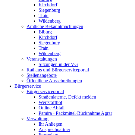
Kirchdorf
Siegenburg
Train
Wildenberg
Amtliche Bekanntmachungen
Biburg
Kirchdorf
Siegenburg
Train
Wildenberg
Veranstaltungen
Sitzungen in der VG
Rathaus und Bürgerserviceportal
Stellenangebote
Öffentliche Ausschreibungen
Bürgerservice
Bürgerserviceportal
Straßenlaterne, Defekt melden
Wertstoffhof
Online Abfall
Pamira - Packmittel-Rücknahme Agrar
Verwaltung
Ihr Anliegen
Ansprechpartner
Formulare