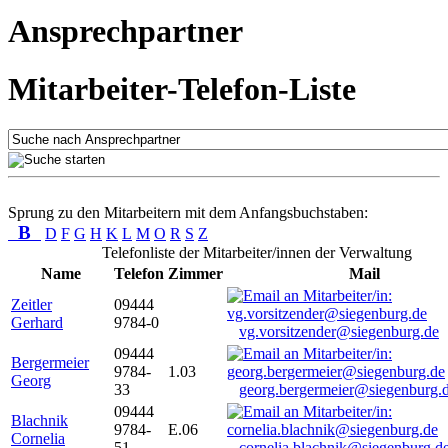
Ansprechpartner
Mitarbeiter-Telefon-Liste
Sprung zu den Mitarbeitern mit dem Anfangsbuchstaben:
B
D
F
G
H
K
L
M
O
R
S
Z
Telefonliste der Mitarbeiter/innen der Verwaltung
Name
Telefon
Zimmer
Mail
Zeitler
09444
Gerhard
9784-0
vg.vorsitzender@siegenburg.de
09444
Bergermeier
9784-
1.03
Georg
33
georg.bergermeier@siegenburg.
09444
Blachnik
9784-
E.06
Cornelia
51
cornelia.blachnik@siegenburg.d