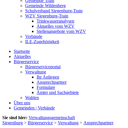
Gemeinde Train
Gemeinde Wildenberg
Schulverband Siegenburg-Train
WZV Siegenburg-Train
Trinkwasseranalysen
Aktuelles vom WZV
Stellenangebote vom WZV
Verbände
ILE-Zugehörigkeit
Startseite
Aktuelles
Bürgerservice
Bürgerserviceportal
Verwaltung
Ihr Anliegen
Ansprechpartner
Formulare
Ämter und Sachgebiete
Wahlen
Über uns
Gemeinden | Verbände
Sie sind hier:
Verwaltungsgemeinschaft
Siegenburg
>
Bürgerservice
>
Verwaltung
>
Ansprechpartner