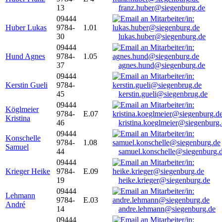
13
franz.huber@siegenburg.de
09444
Huber Lukas
9784-
1.01
30
lukas.huber@siegenburg.de
09444
Hund Agnes
9784-
1.05
37
agnes.hund@siegenburg.de
09444
Kerstin Gueli
9784-
45
kerstin.gueli@siegenbrug.de
09444
Köglmeier
9784-
E.07
Kristina
46
kristina.koeglmeier@siegenburg
09444
Konschelle
9784-
1.08
Samuel
44
samuel.konschelle@siegenburg.
09444
Krieger Heike
9784-
E.09
19
heike.krieger@siegenburg.de
09444
Lehmann
9784-
E.03
André
14
andre.lehmann@siegenburg.de
09444