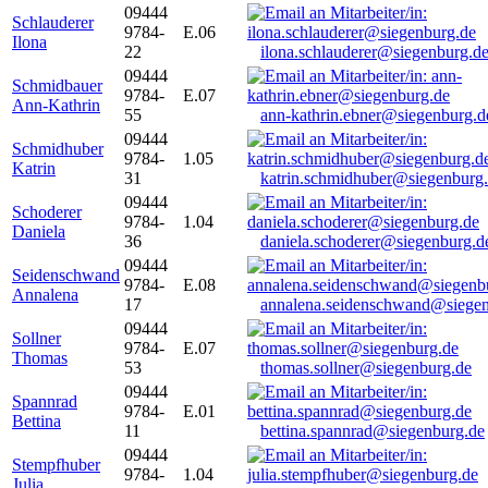
09444
Schlauderer
9784-
E.06
Ilona
22
ilona.schlauderer@siegenburg.d
09444
Schmidbauer
9784-
E.07
Ann-Kathrin
55
ann-kathrin.ebner@siegenburg.d
09444
Schmidhuber
9784-
1.05
Katrin
31
katrin.schmidhuber@siegenburg
09444
Schoderer
9784-
1.04
Daniela
36
daniela.schoderer@siegenburg.d
09444
Seidenschwand
9784-
E.08
Annalena
17
annalena.seidenschwand@siegen
09444
Sollner
9784-
E.07
Thomas
53
thomas.sollner@siegenburg.de
09444
Spannrad
9784-
E.01
Bettina
11
bettina.spannrad@siegenburg.de
09444
Stempfhuber
9784-
1.04
Julia