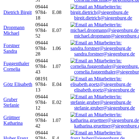
09444
Dietrich Birgit
9784-
E.08
18
birgit.dietrich@siegenburg.de
09444
Dropmann
9784-
E.07
Michael
52
michael.dropmann@siegenburg.
09444
Forstner
9784-
1.06
Sandra
28
sandra.forstner@siegenburg.de
09444
Fuggenthaler
9784-
1.07
Cornelia
43
cornelia.fuggenthaler@siegenbu
08191
Götz Elisabeth
9784-
E.04
13
elisabeth.goetz@siegenburg.de
09444
Gruber
9784-
E.02
Stefanie
12
stefanie.gruber@siegenburg.de
09444
Grüttner
9784-
1.07
Katharina
42
katharina.gruettner@siegenburg.
09444
Huber Franz
9784-
E 4