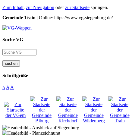
Zum Inhalt
,
zur Navigation
oder
zur Startseite
springen.
Gemeinde Train
| Online: https://www.vg-siegenburg.de/
Suche VG
suchen
Schriftgröße
A
A
A