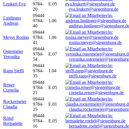
Leukert Eva
9784-
E.05
20
eva.leukert@siegenburg.de
09444
Lindinger
9784-
1.06
Andreas
40
andreas.lindinger@siegenburg.d
09444
Meyer Rosina
9784-
1.06
41
rosina.meyer@siegenburg.de
09444
Ostermeier
9784-
E.07
Veronika
54
veronika.ostermeier@siegenburg
09444
Rapp Steffi
9784-
1.04
35
steffi.rapp@siegenburg.de
09444
Reiser
9784-
E.05
Cornelia
21
cornelia.reiser@siegenburg.de
09444
Rockermeier
9784-
E.01
Claudia
25
claudia.rockermeier@siegenburg
09444
Röhrl
9784-
E.05
Bernadette
16
bernadette.roehrl@siegenburg.de