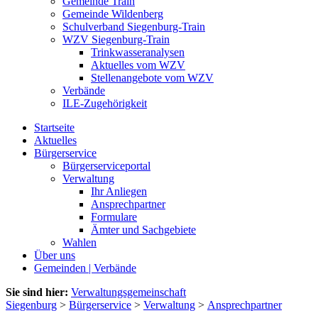
Gemeinde Train
Gemeinde Wildenberg
Schulverband Siegenburg-Train
WZV Siegenburg-Train
Trinkwasseranalysen
Aktuelles vom WZV
Stellenangebote vom WZV
Verbände
ILE-Zugehörigkeit
Startseite
Aktuelles
Bürgerservice
Bürgerserviceportal
Verwaltung
Ihr Anliegen
Ansprechpartner
Formulare
Ämter und Sachgebiete
Wahlen
Über uns
Gemeinden | Verbände
Sie sind hier:
Verwaltungsgemeinschaft
Siegenburg
>
Bürgerservice
>
Verwaltung
>
Ansprechpartner