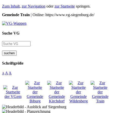
Zum Inhalt
,
zur Navigation
oder
zur Startseite
springen.
Gemeinde Train
| Online: https://www.vg-siegenburg.de/
Suche VG
suchen
Schriftgröße
A
A
A