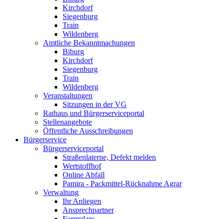
Kirchdorf
Siegenburg
Train
Wildenberg
Amtliche Bekanntmachungen
Biburg
Kirchdorf
Siegenburg
Train
Wildenberg
Veranstaltungen
Sitzungen in der VG
Rathaus und Bürgerserviceportal
Stellenangebote
Öffentliche Ausschreibungen
Bürgerservice
Bürgerserviceportal
Straßenlaterne, Defekt melden
Wertstoffhof
Online Abfall
Pamira - Packmittel-Rücknahme Agrar
Verwaltung
Ihr Anliegen
Ansprechpartner
Formulare