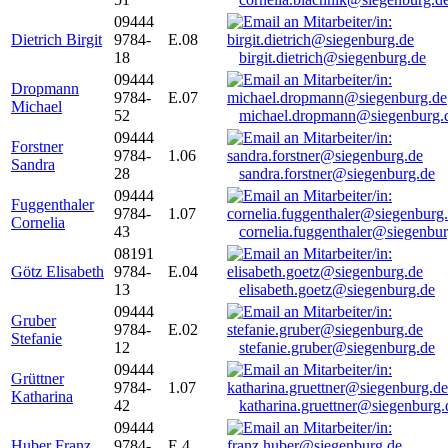
09444
Dietrich Birgit
9784-
E.08
18
birgit.dietrich@siegenburg.de
09444
Dropmann
9784-
E.07
Michael
52
michael.dropmann@siegenburg.
09444
Forstner
9784-
1.06
Sandra
28
sandra.forstner@siegenburg.de
09444
Fuggenthaler
9784-
1.07
Cornelia
43
cornelia.fuggenthaler@siegenbu
08191
Götz Elisabeth
9784-
E.04
13
elisabeth.goetz@siegenburg.de
09444
Gruber
9784-
E.02
Stefanie
12
stefanie.gruber@siegenburg.de
09444
Grüttner
9784-
1.07
Katharina
42
katharina.gruettner@siegenburg.
09444
Huber Franz
9784-
E 4