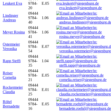
Leukert Eva
9784-
E.05
20
eva.leukert@siegenburg.de
09444
Lindinger
9784-
1.06
Andreas
40
andreas.lindinger@siegenburg.d
09444
Meyer Rosina
9784-
1.06
41
rosina.meyer@siegenburg.de
09444
Ostermeier
9784-
E.07
Veronika
54
veronika.ostermeier@siegenburg
09444
Rapp Steffi
9784-
1.04
35
steffi.rapp@siegenburg.de
09444
Reiser
9784-
E.05
Cornelia
21
cornelia.reiser@siegenburg.de
09444
Rockermeier
9784-
E.01
Claudia
25
claudia.rockermeier@siegenburg
09444
Röhrl
9784-
E.05
Bernadette
16
bernadette.roehrl@siegenburg.de