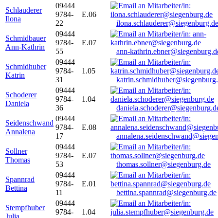
09444
Schlauderer
9784-
E.06
Ilona
22
ilona.schlauderer@siegenburg.d
09444
Schmidbauer
9784-
E.07
Ann-Kathrin
55
ann-kathrin.ebner@siegenburg.d
09444
Schmidhuber
9784-
1.05
Katrin
31
katrin.schmidhuber@siegenburg
09444
Schoderer
9784-
1.04
Daniela
36
daniela.schoderer@siegenburg.d
09444
Seidenschwand
9784-
E.08
Annalena
17
annalena.seidenschwand@siegen
09444
Sollner
9784-
E.07
Thomas
53
thomas.sollner@siegenburg.de
09444
Spannrad
9784-
E.01
Bettina
11
bettina.spannrad@siegenburg.de
09444
Stempfhuber
9784-
1.04
Julia