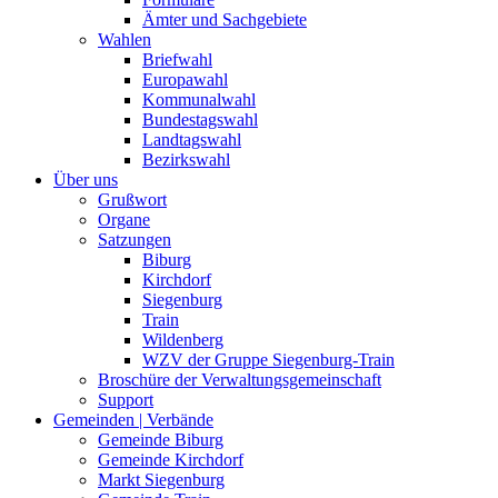
Ämter und Sachgebiete
Wahlen
Briefwahl
Europawahl
Kommunalwahl
Bundestagswahl
Landtagswahl
Bezirkswahl
Über uns
Grußwort
Organe
Satzungen
Biburg
Kirchdorf
Siegenburg
Train
Wildenberg
WZV der Gruppe Siegenburg-Train
Broschüre der Verwaltungsgemeinschaft
Support
Gemeinden | Verbände
Gemeinde Biburg
Gemeinde Kirchdorf
Markt Siegenburg