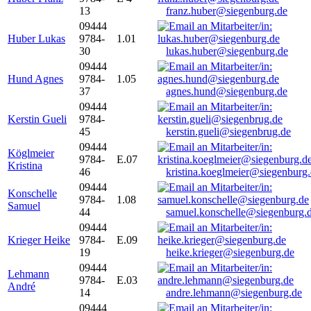
13
franz.huber@siegenburg.de
09444
Huber Lukas
9784-
1.01
30
lukas.huber@siegenburg.de
09444
Hund Agnes
9784-
1.05
37
agnes.hund@siegenburg.de
09444
Kerstin Gueli
9784-
45
kerstin.gueli@siegenbrug.de
09444
Köglmeier
9784-
E.07
Kristina
46
kristina.koeglmeier@siegenburg
09444
Konschelle
9784-
1.08
Samuel
44
samuel.konschelle@siegenburg.
09444
Krieger Heike
9784-
E.09
19
heike.krieger@siegenburg.de
09444
Lehmann
9784-
E.03
André
14
andre.lehmann@siegenburg.de
09444