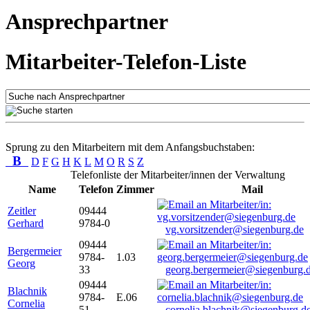
Ansprechpartner
Mitarbeiter-Telefon-Liste
Sprung zu den Mitarbeitern mit dem Anfangsbuchstaben:
B
D
F
G
H
K
L
M
O
R
S
Z
Telefonliste der Mitarbeiter/innen der Verwaltung
Name
Telefon
Zimmer
Mail
Zeitler
09444
Gerhard
9784-0
vg.vorsitzender@siegenburg.de
09444
Bergermeier
9784-
1.03
Georg
33
georg.bergermeier@siegenburg.
09444
Blachnik
9784-
E.06
Cornelia
51
cornelia.blachnik@siegenburg.d