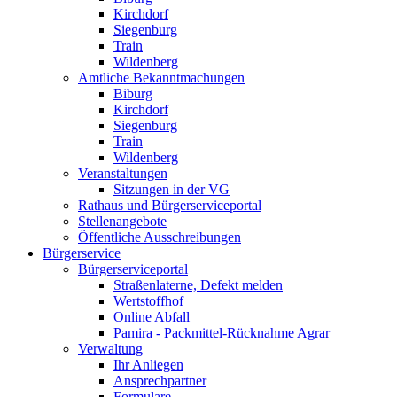
Kirchdorf
Siegenburg
Train
Wildenberg
Amtliche Bekanntmachungen
Biburg
Kirchdorf
Siegenburg
Train
Wildenberg
Veranstaltungen
Sitzungen in der VG
Rathaus und Bürgerserviceportal
Stellenangebote
Öffentliche Ausschreibungen
Bürgerservice
Bürgerserviceportal
Straßenlaterne, Defekt melden
Wertstoffhof
Online Abfall
Pamira - Packmittel-Rücknahme Agrar
Verwaltung
Ihr Anliegen
Ansprechpartner
Formulare