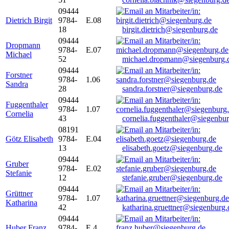
09444
Dietrich Birgit
9784-
E.08
18
birgit.dietrich@siegenburg.de
09444
Dropmann
9784-
E.07
Michael
52
michael.dropmann@siegenburg.
09444
Forstner
9784-
1.06
Sandra
28
sandra.forstner@siegenburg.de
09444
Fuggenthaler
9784-
1.07
Cornelia
43
cornelia.fuggenthaler@siegenbu
08191
Götz Elisabeth
9784-
E.04
13
elisabeth.goetz@siegenburg.de
09444
Gruber
9784-
E.02
Stefanie
12
stefanie.gruber@siegenburg.de
09444
Grüttner
9784-
1.07
Katharina
42
katharina.gruettner@siegenburg.
09444
Huber Franz
9784-
E 4