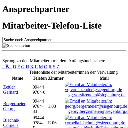
Ansprechpartner
Mitarbeiter-Telefon-Liste
Sprung zu den Mitarbeitern mit dem Anfangsbuchstaben:
B
D
F
G
H
K
L
M
O
R
S
Z
Telefonliste der Mitarbeiter/innen der Verwaltung
Name
Telefon
Zimmer
Mail
Zeitler
09444
Gerhard
9784-0
vg.vorsitzender@siegenburg.de
09444
Bergermeier
9784-
1.03
Georg
33
georg.bergermeier@siegenburg.
09444
Blachnik
9784-
E.06
Cornelia
51
cornelia.blachnik@siegenburg.d