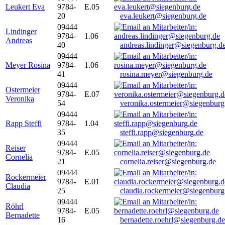
Leukert Eva
9784-
E.05
20
eva.leukert@siegenburg.de
09444
Lindinger
9784-
1.06
Andreas
40
andreas.lindinger@siegenburg.d
09444
Meyer Rosina
9784-
1.06
41
rosina.meyer@siegenburg.de
09444
Ostermeier
9784-
E.07
Veronika
54
veronika.ostermeier@siegenburg
09444
Rapp Steffi
9784-
1.04
35
steffi.rapp@siegenburg.de
09444
Reiser
9784-
E.05
Cornelia
21
cornelia.reiser@siegenburg.de
09444
Rockermeier
9784-
E.01
Claudia
25
claudia.rockermeier@siegenburg
09444
Röhrl
9784-
E.05
Bernadette
16
bernadette.roehrl@siegenburg.de