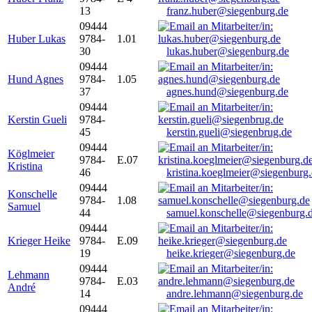
13
franz.huber@siegenburg.de
09444
Huber Lukas
9784-
1.01
30
lukas.huber@siegenburg.de
09444
Hund Agnes
9784-
1.05
37
agnes.hund@siegenburg.de
09444
Kerstin Gueli
9784-
45
kerstin.gueli@siegenbrug.de
09444
Köglmeier
9784-
E.07
Kristina
46
kristina.koeglmeier@siegenburg
09444
Konschelle
9784-
1.08
Samuel
44
samuel.konschelle@siegenburg.
09444
Krieger Heike
9784-
E.09
19
heike.krieger@siegenburg.de
09444
Lehmann
9784-
E.03
André
14
andre.lehmann@siegenburg.de
09444