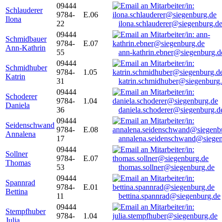
09444
Schlauderer
9784-
E.06
Ilona
22
ilona.schlauderer@siegenburg.d
09444
Schmidbauer
9784-
E.07
Ann-Kathrin
55
ann-kathrin.ebner@siegenburg.d
09444
Schmidhuber
9784-
1.05
Katrin
31
katrin.schmidhuber@siegenburg
09444
Schoderer
9784-
1.04
Daniela
36
daniela.schoderer@siegenburg.d
09444
Seidenschwand
9784-
E.08
Annalena
17
annalena.seidenschwand@siegen
09444
Sollner
9784-
E.07
Thomas
53
thomas.sollner@siegenburg.de
09444
Spannrad
9784-
E.01
Bettina
11
bettina.spannrad@siegenburg.de
09444
Stempfhuber
9784-
1.04
Julia