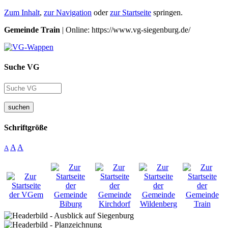
Zum Inhalt
,
zur Navigation
oder
zur Startseite
springen.
Gemeinde Train
| Online: https://www.vg-siegenburg.de/
Suche VG
suchen
Schriftgröße
A
A
A