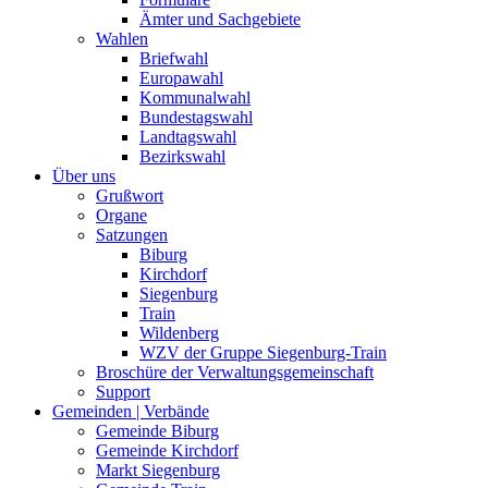
Ämter und Sachgebiete
Wahlen
Briefwahl
Europawahl
Kommunalwahl
Bundestagswahl
Landtagswahl
Bezirkswahl
Über uns
Grußwort
Organe
Satzungen
Biburg
Kirchdorf
Siegenburg
Train
Wildenberg
WZV der Gruppe Siegenburg-Train
Broschüre der Verwaltungsgemeinschaft
Support
Gemeinden | Verbände
Gemeinde Biburg
Gemeinde Kirchdorf
Markt Siegenburg