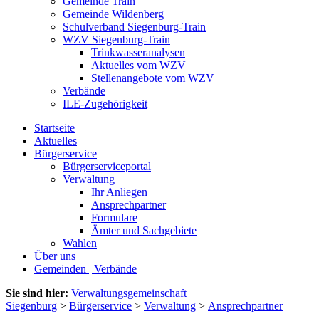
Gemeinde Train
Gemeinde Wildenberg
Schulverband Siegenburg-Train
WZV Siegenburg-Train
Trinkwasseranalysen
Aktuelles vom WZV
Stellenangebote vom WZV
Verbände
ILE-Zugehörigkeit
Startseite
Aktuelles
Bürgerservice
Bürgerserviceportal
Verwaltung
Ihr Anliegen
Ansprechpartner
Formulare
Ämter und Sachgebiete
Wahlen
Über uns
Gemeinden | Verbände
Sie sind hier:
Verwaltungsgemeinschaft
Siegenburg
>
Bürgerservice
>
Verwaltung
>
Ansprechpartner