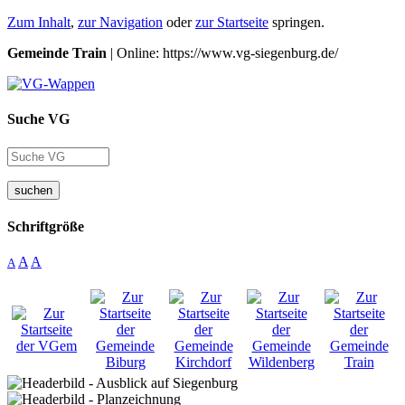
Zum Inhalt
,
zur Navigation
oder
zur Startseite
springen.
Gemeinde Train
| Online: https://www.vg-siegenburg.de/
Suche VG
suchen
Schriftgröße
A
A
A