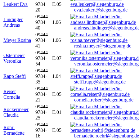
Leukert Eva
9784-
E.05
20
eva.leukert@siegenburg.de
09444
Lindinger
9784-
1.06
Andreas
40
andreas.lindinger@siegenburg.d
09444
Meyer Rosina
9784-
1.06
41
rosina.meyer@siegenburg.de
09444
Ostermeier
9784-
E.07
Veronika
54
veronika.ostermeier@siegenburg
09444
Rapp Steffi
9784-
1.04
35
steffi.rapp@siegenburg.de
09444
Reiser
9784-
E.05
Cornelia
21
cornelia.reiser@siegenburg.de
09444
Rockermeier
9784-
E.01
Claudia
25
claudia.rockermeier@siegenburg
09444
Röhrl
9784-
E.05
Bernadette
16
bernadette.roehrl@siegenburg.de