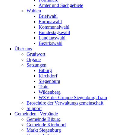
Ämter und Sachgebiete
Wahlen
Briefwahl
Europawahl
Kommunalwahl
Bundestagswahl
Landtagswahl
Bezirkswahl
Über uns
Grußwort
Organe
Satzungen
Biburg
Kirchdorf
Siegenburg
Train
Wildenberg
WZV der Gruppe Siegenburg-Train
Broschüre der Verwaltungsgemeinschaft
Support
Gemeinden | Verbände
Gemeinde Biburg
Gemeinde Kirchdorf
Markt Siegenburg