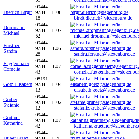
09444
Dietrich Birgit
9784-
E.08
18
birgit.dietrich@siegenburg.de
09444
Dropmann
9784-
E.07
Michael
52
michael.dropmann@siegenburg.
09444
Forstner
9784-
1.06
Sandra
28
sandra.forstner@siegenburg.de
09444
Fuggenthaler
9784-
1.07
Cornelia
43
cornelia.fuggenthaler@siegenbu
08191
Götz Elisabeth
9784-
E.04
13
elisabeth.goetz@siegenburg.de
09444
Gruber
9784-
E.02
Stefanie
12
stefanie.gruber@siegenburg.de
09444
Grüttner
9784-
1.07
Katharina
42
katharina.gruettner@siegenburg.
09444
Huber Franz
9784-
E 4