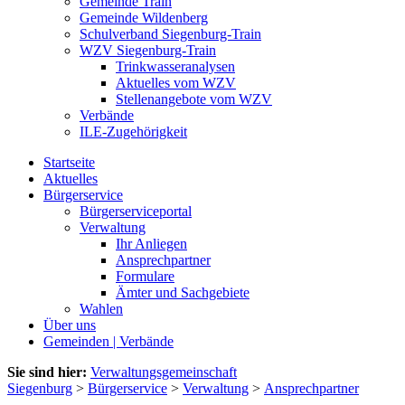
Gemeinde Train
Gemeinde Wildenberg
Schulverband Siegenburg-Train
WZV Siegenburg-Train
Trinkwasseranalysen
Aktuelles vom WZV
Stellenangebote vom WZV
Verbände
ILE-Zugehörigkeit
Startseite
Aktuelles
Bürgerservice
Bürgerserviceportal
Verwaltung
Ihr Anliegen
Ansprechpartner
Formulare
Ämter und Sachgebiete
Wahlen
Über uns
Gemeinden | Verbände
Sie sind hier:
Verwaltungsgemeinschaft
Siegenburg
>
Bürgerservice
>
Verwaltung
>
Ansprechpartner