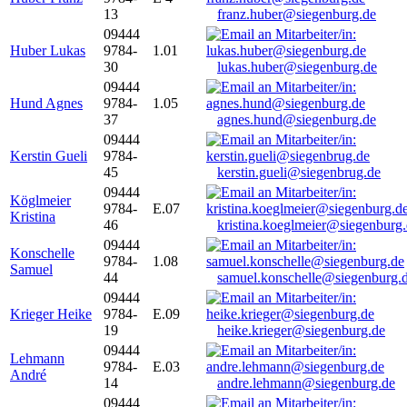
13
franz.huber@siegenburg.de
09444
Huber Lukas
9784-
1.01
30
lukas.huber@siegenburg.de
09444
Hund Agnes
9784-
1.05
37
agnes.hund@siegenburg.de
09444
Kerstin Gueli
9784-
45
kerstin.gueli@siegenbrug.de
09444
Köglmeier
9784-
E.07
Kristina
46
kristina.koeglmeier@siegenburg
09444
Konschelle
9784-
1.08
Samuel
44
samuel.konschelle@siegenburg.
09444
Krieger Heike
9784-
E.09
19
heike.krieger@siegenburg.de
09444
Lehmann
9784-
E.03
André
14
andre.lehmann@siegenburg.de
09444