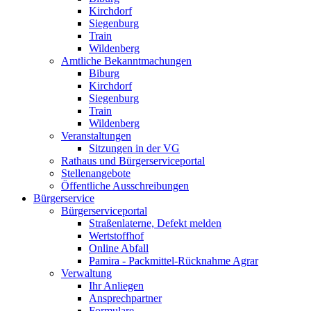
Kirchdorf
Siegenburg
Train
Wildenberg
Amtliche Bekanntmachungen
Biburg
Kirchdorf
Siegenburg
Train
Wildenberg
Veranstaltungen
Sitzungen in der VG
Rathaus und Bürgerserviceportal
Stellenangebote
Öffentliche Ausschreibungen
Bürgerservice
Bürgerserviceportal
Straßenlaterne, Defekt melden
Wertstoffhof
Online Abfall
Pamira - Packmittel-Rücknahme Agrar
Verwaltung
Ihr Anliegen
Ansprechpartner
Formulare