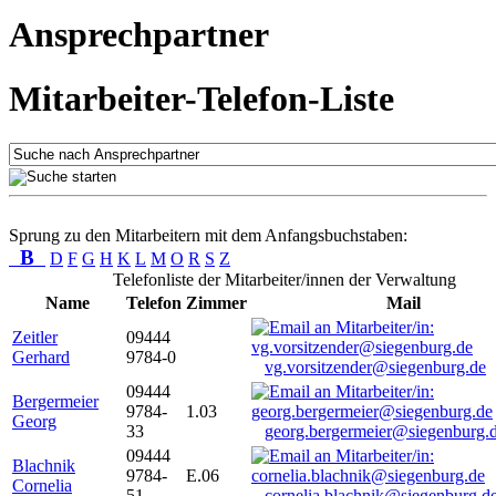
Ansprechpartner
Mitarbeiter-Telefon-Liste
Sprung zu den Mitarbeitern mit dem Anfangsbuchstaben:
B
D
F
G
H
K
L
M
O
R
S
Z
Telefonliste der Mitarbeiter/innen der Verwaltung
Name
Telefon
Zimmer
Mail
Zeitler
09444
Gerhard
9784-0
vg.vorsitzender@siegenburg.de
09444
Bergermeier
9784-
1.03
Georg
33
georg.bergermeier@siegenburg.
09444
Blachnik
9784-
E.06
Cornelia
51
cornelia.blachnik@siegenburg.d