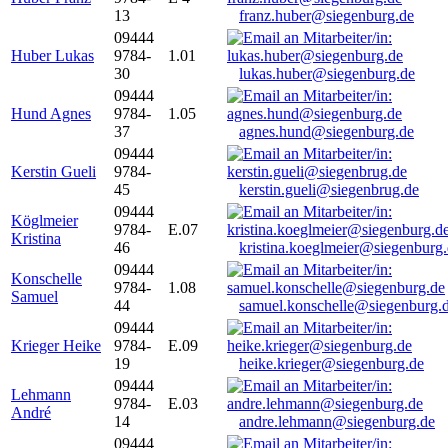
13
franz.huber@siegenburg.de
09444
Huber Lukas
9784-
1.01
30
lukas.huber@siegenburg.de
09444
Hund Agnes
9784-
1.05
37
agnes.hund@siegenburg.de
09444
Kerstin Gueli
9784-
45
kerstin.gueli@siegenbrug.de
09444
Köglmeier
9784-
E.07
Kristina
46
kristina.koeglmeier@siegenburg
09444
Konschelle
9784-
1.08
Samuel
44
samuel.konschelle@siegenburg.
09444
Krieger Heike
9784-
E.09
19
heike.krieger@siegenburg.de
09444
Lehmann
9784-
E.03
André
14
andre.lehmann@siegenburg.de
09444