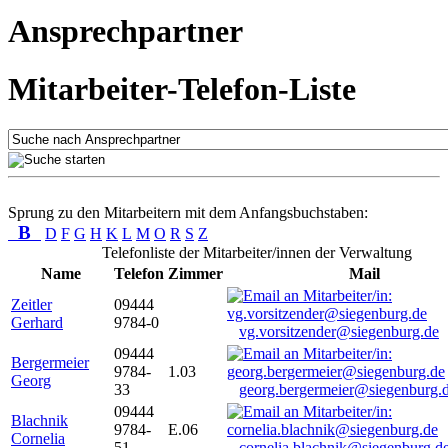
Ansprechpartner
Mitarbeiter-Telefon-Liste
Sprung zu den Mitarbeitern mit dem Anfangsbuchstaben:
B
D
F
G
H
K
L
M
O
R
S
Z
Telefonliste der Mitarbeiter/innen der Verwaltung
Name
Telefon
Zimmer
Mail
Zeitler
09444
Gerhard
9784-0
vg.vorsitzender@siegenburg.de
09444
Bergermeier
9784-
1.03
Georg
33
georg.bergermeier@siegenburg.
09444
Blachnik
9784-
E.06
Cornelia
51
cornelia.blachnik@siegenburg.d