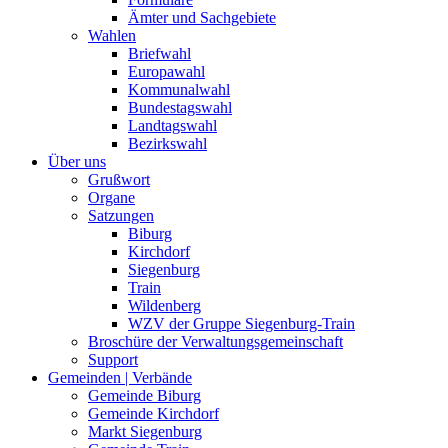
Ämter und Sachgebiete
Wahlen
Briefwahl
Europawahl
Kommunalwahl
Bundestagswahl
Landtagswahl
Bezirkswahl
Über uns
Grußwort
Organe
Satzungen
Biburg
Kirchdorf
Siegenburg
Train
Wildenberg
WZV der Gruppe Siegenburg-Train
Broschüre der Verwaltungsgemeinschaft
Support
Gemeinden | Verbände
Gemeinde Biburg
Gemeinde Kirchdorf
Markt Siegenburg