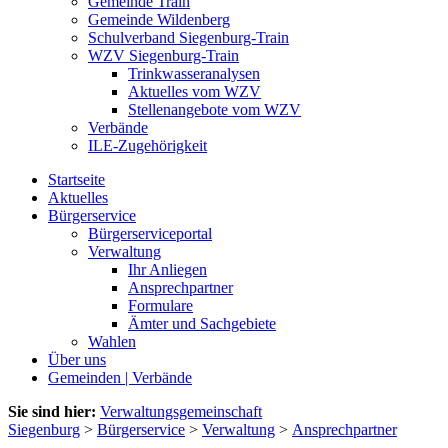
Gemeinde Train
Gemeinde Wildenberg
Schulverband Siegenburg-Train
WZV Siegenburg-Train
Trinkwasseranalysen
Aktuelles vom WZV
Stellenangebote vom WZV
Verbände
ILE-Zugehörigkeit
Startseite
Aktuelles
Bürgerservice
Bürgerserviceportal
Verwaltung
Ihr Anliegen
Ansprechpartner
Formulare
Ämter und Sachgebiete
Wahlen
Über uns
Gemeinden | Verbände
Sie sind hier:
Verwaltungsgemeinschaft
Siegenburg
>
Bürgerservice
>
Verwaltung
>
Ansprechpartner