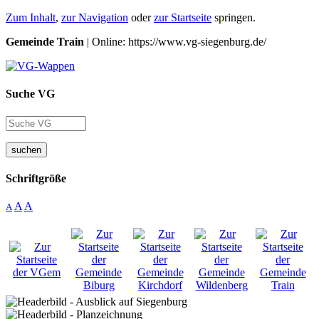
Zum Inhalt
,
zur Navigation
oder
zur Startseite
springen.
Gemeinde Train
| Online: https://www.vg-siegenburg.de/
Suche VG
suchen
Schriftgröße
A
A
A