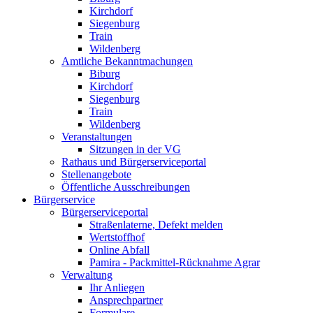
Kirchdorf
Siegenburg
Train
Wildenberg
Amtliche Bekanntmachungen
Biburg
Kirchdorf
Siegenburg
Train
Wildenberg
Veranstaltungen
Sitzungen in der VG
Rathaus und Bürgerserviceportal
Stellenangebote
Öffentliche Ausschreibungen
Bürgerservice
Bürgerserviceportal
Straßenlaterne, Defekt melden
Wertstoffhof
Online Abfall
Pamira - Packmittel-Rücknahme Agrar
Verwaltung
Ihr Anliegen
Ansprechpartner
Formulare