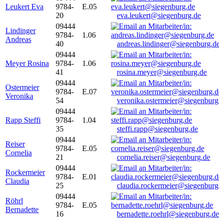
Leukert Eva
9784-
E.05
20
eva.leukert@siegenburg.de
09444
Lindinger
9784-
1.06
Andreas
40
andreas.lindinger@siegenburg.d
09444
Meyer Rosina
9784-
1.06
41
rosina.meyer@siegenburg.de
09444
Ostermeier
9784-
E.07
Veronika
54
veronika.ostermeier@siegenburg
09444
Rapp Steffi
9784-
1.04
35
steffi.rapp@siegenburg.de
09444
Reiser
9784-
E.05
Cornelia
21
cornelia.reiser@siegenburg.de
09444
Rockermeier
9784-
E.01
Claudia
25
claudia.rockermeier@siegenburg
09444
Röhrl
9784-
E.05
Bernadette
16
bernadette.roehrl@siegenburg.de