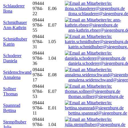
09444
Schlauderer
9784-
E.06
Ilona
22
ilona.schlauderer@siegenburg.d
09444
Schmidbauer
9784-
E.07
Ann-Kathrin
55
ann-kathrin.ebner@siegenburg.d
09444
Schmidhuber
9784-
1.05
Katrin
31
katrin.schmidhuber@siegenburg
09444
Schoderer
9784-
1.04
Daniela
36
daniela.schoderer@siegenburg.d
09444
Seidenschwand
9784-
E.08
Annalena
17
annalena.seidenschwand@siegen
09444
Sollner
9784-
E.07
Thomas
53
thomas.sollner@siegenburg.de
09444
Spannrad
9784-
E.01
Bettina
11
bettina.spannrad@siegenburg.de
09444
Stempfhuber
9784-
1.04
Julia