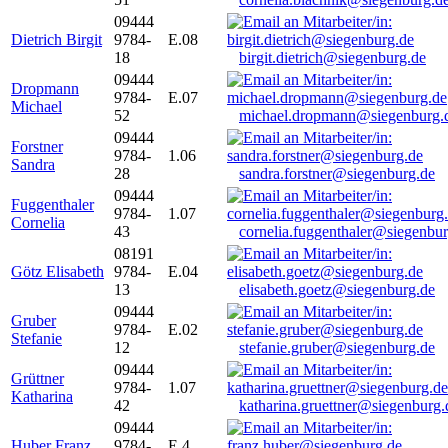
09444
Dietrich Birgit
9784-
E.08
18
birgit.dietrich@siegenburg.de
09444
Dropmann
9784-
E.07
Michael
52
michael.dropmann@siegenburg.
09444
Forstner
9784-
1.06
Sandra
28
sandra.forstner@siegenburg.de
09444
Fuggenthaler
9784-
1.07
Cornelia
43
cornelia.fuggenthaler@siegenbu
08191
Götz Elisabeth
9784-
E.04
13
elisabeth.goetz@siegenburg.de
09444
Gruber
9784-
E.02
Stefanie
12
stefanie.gruber@siegenburg.de
09444
Grüttner
9784-
1.07
Katharina
42
katharina.gruettner@siegenburg.
09444
Huber Franz
9784-
E 4