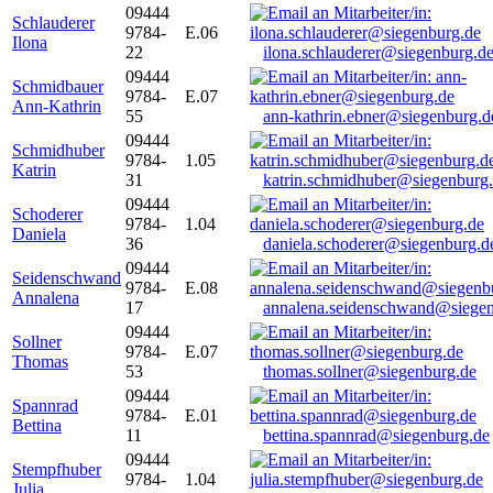
09444
Schlauderer
9784-
E.06
Ilona
22
ilona.schlauderer@siegenburg.d
09444
Schmidbauer
9784-
E.07
Ann-Kathrin
55
ann-kathrin.ebner@siegenburg.d
09444
Schmidhuber
9784-
1.05
Katrin
31
katrin.schmidhuber@siegenburg
09444
Schoderer
9784-
1.04
Daniela
36
daniela.schoderer@siegenburg.d
09444
Seidenschwand
9784-
E.08
Annalena
17
annalena.seidenschwand@siegen
09444
Sollner
9784-
E.07
Thomas
53
thomas.sollner@siegenburg.de
09444
Spannrad
9784-
E.01
Bettina
11
bettina.spannrad@siegenburg.de
09444
Stempfhuber
9784-
1.04
Julia