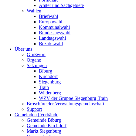
Ämter und Sachgebiete
Wahlen
Briefwahl
Europawahl
Kommunalwahl
Bundestagswahl
Landtagswahl
Bezirkswahl
Über uns
Grußwort
Organe
Satzungen
Biburg
Kirchdorf
Siegenburg
Train
Wildenberg
WZV der Gruppe Siegenburg-Train
Broschüre der Verwaltungsgemeinschaft
Support
Gemeinden | Verbände
Gemeinde Biburg
Gemeinde Kirchdorf
Markt Siegenburg