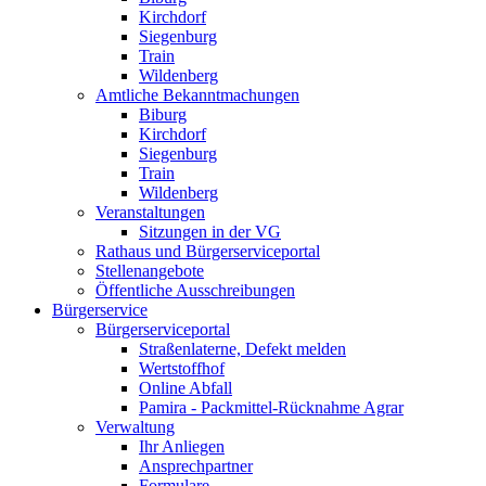
Kirchdorf
Siegenburg
Train
Wildenberg
Amtliche Bekanntmachungen
Biburg
Kirchdorf
Siegenburg
Train
Wildenberg
Veranstaltungen
Sitzungen in der VG
Rathaus und Bürgerserviceportal
Stellenangebote
Öffentliche Ausschreibungen
Bürgerservice
Bürgerserviceportal
Straßenlaterne, Defekt melden
Wertstoffhof
Online Abfall
Pamira - Packmittel-Rücknahme Agrar
Verwaltung
Ihr Anliegen
Ansprechpartner
Formulare