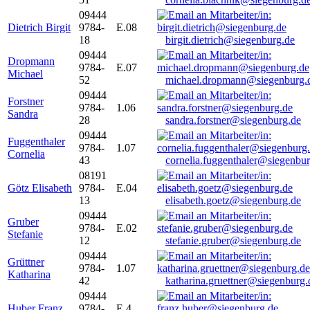
09444
Dietrich Birgit
9784-
E.08
18
birgit.dietrich@siegenburg.de
09444
Dropmann
9784-
E.07
Michael
52
michael.dropmann@siegenburg.
09444
Forstner
9784-
1.06
Sandra
28
sandra.forstner@siegenburg.de
09444
Fuggenthaler
9784-
1.07
Cornelia
43
cornelia.fuggenthaler@siegenbu
08191
Götz Elisabeth
9784-
E.04
13
elisabeth.goetz@siegenburg.de
09444
Gruber
9784-
E.02
Stefanie
12
stefanie.gruber@siegenburg.de
09444
Grüttner
9784-
1.07
Katharina
42
katharina.gruettner@siegenburg.
09444
Huber Franz
9784-
E 4