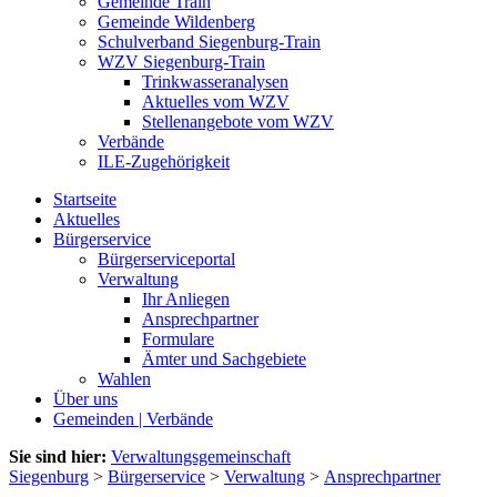
Gemeinde Train
Gemeinde Wildenberg
Schulverband Siegenburg-Train
WZV Siegenburg-Train
Trinkwasseranalysen
Aktuelles vom WZV
Stellenangebote vom WZV
Verbände
ILE-Zugehörigkeit
Startseite
Aktuelles
Bürgerservice
Bürgerserviceportal
Verwaltung
Ihr Anliegen
Ansprechpartner
Formulare
Ämter und Sachgebiete
Wahlen
Über uns
Gemeinden | Verbände
Sie sind hier:
Verwaltungsgemeinschaft
Siegenburg
>
Bürgerservice
>
Verwaltung
>
Ansprechpartner