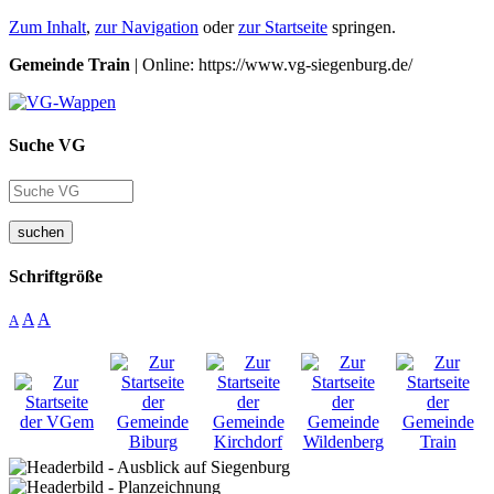
Zum Inhalt
,
zur Navigation
oder
zur Startseite
springen.
Gemeinde Train
| Online: https://www.vg-siegenburg.de/
Suche VG
suchen
Schriftgröße
A
A
A