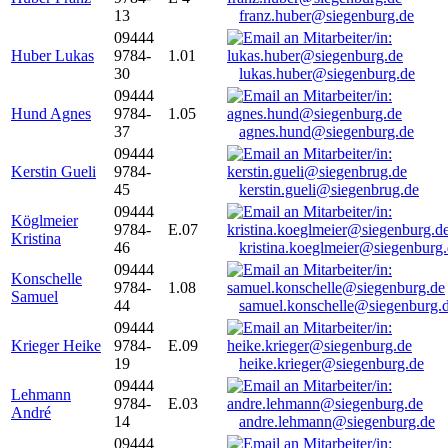
13
franz.huber@siegenburg.de
09444
Huber Lukas
9784-
1.01
30
lukas.huber@siegenburg.de
09444
Hund Agnes
9784-
1.05
37
agnes.hund@siegenburg.de
09444
Kerstin Gueli
9784-
45
kerstin.gueli@siegenbrug.de
09444
Köglmeier
9784-
E.07
Kristina
46
kristina.koeglmeier@siegenburg
09444
Konschelle
9784-
1.08
Samuel
44
samuel.konschelle@siegenburg.
09444
Krieger Heike
9784-
E.09
19
heike.krieger@siegenburg.de
09444
Lehmann
9784-
E.03
André
14
andre.lehmann@siegenburg.de
09444