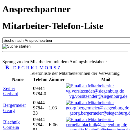
Ansprechpartner
Mitarbeiter-Telefon-Liste
Sprung zu den Mitarbeitern mit dem Anfangsbuchstaben:
B
D
F
G
H
K
L
M
O
R
S
Z
Telefonliste der Mitarbeiter/innen der Verwaltung
Name
Telefon
Zimmer
Mail
Zeitler
09444
Gerhard
9784-0
vg.vorsitzender@siegenburg.de
09444
Bergermeier
9784-
1.03
Georg
33
georg.bergermeier@siegenburg.
09444
Blachnik
9784-
E.06
Cornelia
51
cornelia.blachnik@siegenburg.d