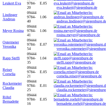
Leukert Eva
9784-
E.05
20
eva.leukert@siegenburg.de
09444
Lindinger
9784-
1.06
Andreas
40
andreas.lindinger@siegenburg.d
09444
Meyer Rosina
9784-
1.06
41
rosina.meyer@siegenburg.de
09444
Ostermeier
9784-
E.07
Veronika
54
veronika.ostermeier@siegenburg
09444
Rapp Steffi
9784-
1.04
35
steffi.rapp@siegenburg.de
09444
Reiser
9784-
E.05
Cornelia
21
cornelia.reiser@siegenburg.de
09444
Rockermeier
9784-
E.01
Claudia
25
claudia.rockermeier@siegenburg
09444
Röhrl
9784-
E.05
Bernadette
16
bernadette.roehrl@siegenburg.de