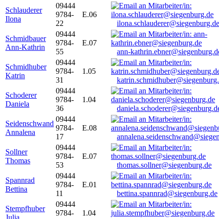
09444
Schlauderer
9784-
E.06
Ilona
22
ilona.schlauderer@siegenburg.d
09444
Schmidbauer
9784-
E.07
Ann-Kathrin
55
ann-kathrin.ebner@siegenburg.d
09444
Schmidhuber
9784-
1.05
Katrin
31
katrin.schmidhuber@siegenburg
09444
Schoderer
9784-
1.04
Daniela
36
daniela.schoderer@siegenburg.d
09444
Seidenschwand
9784-
E.08
Annalena
17
annalena.seidenschwand@siegen
09444
Sollner
9784-
E.07
Thomas
53
thomas.sollner@siegenburg.de
09444
Spannrad
9784-
E.01
Bettina
11
bettina.spannrad@siegenburg.de
09444
Stempfhuber
9784-
1.04
Julia