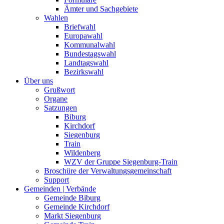
Ämter und Sachgebiete
Wahlen
Briefwahl
Europawahl
Kommunalwahl
Bundestagswahl
Landtagswahl
Bezirkswahl
Über uns
Grußwort
Organe
Satzungen
Biburg
Kirchdorf
Siegenburg
Train
Wildenberg
WZV der Gruppe Siegenburg-Train
Broschüre der Verwaltungsgemeinschaft
Support
Gemeinden | Verbände
Gemeinde Biburg
Gemeinde Kirchdorf
Markt Siegenburg