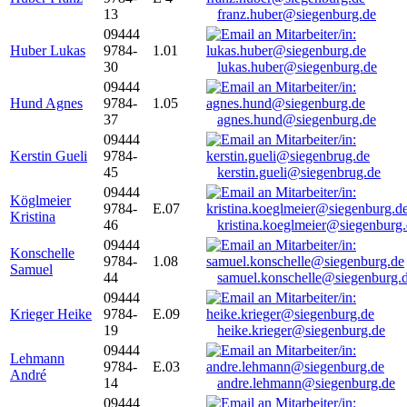
13
franz.huber@siegenburg.de
09444
Huber Lukas
9784-
1.01
30
lukas.huber@siegenburg.de
09444
Hund Agnes
9784-
1.05
37
agnes.hund@siegenburg.de
09444
Kerstin Gueli
9784-
45
kerstin.gueli@siegenbrug.de
09444
Köglmeier
9784-
E.07
Kristina
46
kristina.koeglmeier@siegenburg
09444
Konschelle
9784-
1.08
Samuel
44
samuel.konschelle@siegenburg.
09444
Krieger Heike
9784-
E.09
19
heike.krieger@siegenburg.de
09444
Lehmann
9784-
E.03
André
14
andre.lehmann@siegenburg.de
09444