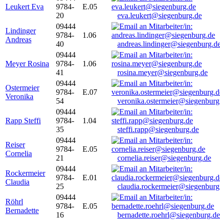
Leukert Eva
9784-
E.05
20
eva.leukert@siegenburg.de
09444
Lindinger
9784-
1.06
Andreas
40
andreas.lindinger@siegenburg.d
09444
Meyer Rosina
9784-
1.06
41
rosina.meyer@siegenburg.de
09444
Ostermeier
9784-
E.07
Veronika
54
veronika.ostermeier@siegenburg
09444
Rapp Steffi
9784-
1.04
35
steffi.rapp@siegenburg.de
09444
Reiser
9784-
E.05
Cornelia
21
cornelia.reiser@siegenburg.de
09444
Rockermeier
9784-
E.01
Claudia
25
claudia.rockermeier@siegenburg
09444
Röhrl
9784-
E.05
Bernadette
16
bernadette.roehrl@siegenburg.de