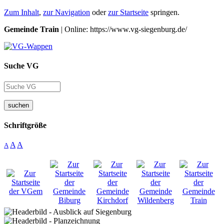
Zum Inhalt
,
zur Navigation
oder
zur Startseite
springen.
Gemeinde Train
| Online: https://www.vg-siegenburg.de/
Suche VG
suchen
Schriftgröße
A
A
A