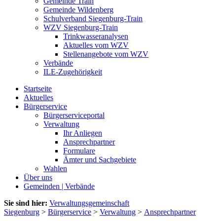
Gemeinde Train
Gemeinde Wildenberg
Schulverband Siegenburg-Train
WZV Siegenburg-Train
Trinkwasseranalysen
Aktuelles vom WZV
Stellenangebote vom WZV
Verbände
ILE-Zugehörigkeit
Startseite
Aktuelles
Bürgerservice
Bürgerserviceportal
Verwaltung
Ihr Anliegen
Ansprechpartner
Formulare
Ämter und Sachgebiete
Wahlen
Über uns
Gemeinden | Verbände
Sie sind hier:
Verwaltungsgemeinschaft
Siegenburg
>
Bürgerservice
>
Verwaltung
>
Ansprechpartner