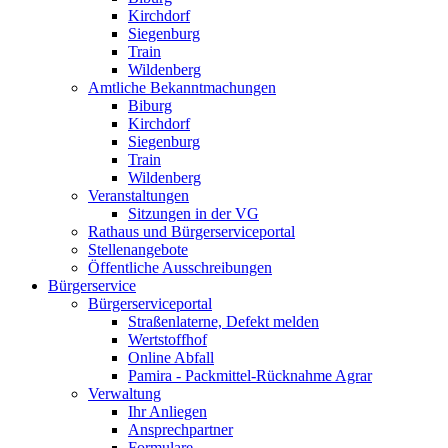
Kirchdorf
Siegenburg
Train
Wildenberg
Amtliche Bekanntmachungen
Biburg
Kirchdorf
Siegenburg
Train
Wildenberg
Veranstaltungen
Sitzungen in der VG
Rathaus und Bürgerserviceportal
Stellenangebote
Öffentliche Ausschreibungen
Bürgerservice
Bürgerserviceportal
Straßenlaterne, Defekt melden
Wertstoffhof
Online Abfall
Pamira - Packmittel-Rücknahme Agrar
Verwaltung
Ihr Anliegen
Ansprechpartner
Formulare