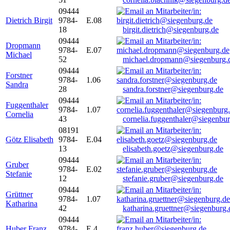
09444
Dietrich Birgit
9784-
E.08
18
birgit.dietrich@siegenburg.de
09444
Dropmann
9784-
E.07
Michael
52
michael.dropmann@siegenburg.
09444
Forstner
9784-
1.06
Sandra
28
sandra.forstner@siegenburg.de
09444
Fuggenthaler
9784-
1.07
Cornelia
43
cornelia.fuggenthaler@siegenbu
08191
Götz Elisabeth
9784-
E.04
13
elisabeth.goetz@siegenburg.de
09444
Gruber
9784-
E.02
Stefanie
12
stefanie.gruber@siegenburg.de
09444
Grüttner
9784-
1.07
Katharina
42
katharina.gruettner@siegenburg.
09444
Huber Franz
9784-
E 4