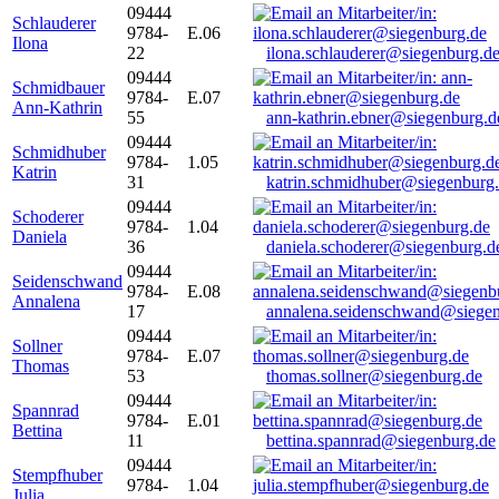
09444
Schlauderer
9784-
E.06
Ilona
22
ilona.schlauderer@siegenburg.d
09444
Schmidbauer
9784-
E.07
Ann-Kathrin
55
ann-kathrin.ebner@siegenburg.d
09444
Schmidhuber
9784-
1.05
Katrin
31
katrin.schmidhuber@siegenburg
09444
Schoderer
9784-
1.04
Daniela
36
daniela.schoderer@siegenburg.d
09444
Seidenschwand
9784-
E.08
Annalena
17
annalena.seidenschwand@siegen
09444
Sollner
9784-
E.07
Thomas
53
thomas.sollner@siegenburg.de
09444
Spannrad
9784-
E.01
Bettina
11
bettina.spannrad@siegenburg.de
09444
Stempfhuber
9784-
1.04
Julia