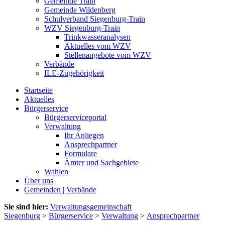
Gemeinde Train
Gemeinde Wildenberg
Schulverband Siegenburg-Train
WZV Siegenburg-Train
Trinkwasseranalysen
Aktuelles vom WZV
Stellenangebote vom WZV
Verbände
ILE-Zugehörigkeit
Startseite
Aktuelles
Bürgerservice
Bürgerserviceportal
Verwaltung
Ihr Anliegen
Ansprechpartner
Formulare
Ämter und Sachgebiete
Wahlen
Über uns
Gemeinden | Verbände
Sie sind hier:
Verwaltungsgemeinschaft
Siegenburg
>
Bürgerservice
>
Verwaltung
>
Ansprechpartner