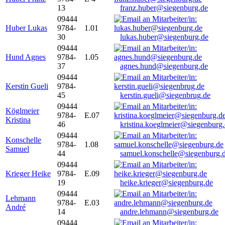
13
franz.huber@siegenburg.de
09444
Huber Lukas
9784-
1.01
30
lukas.huber@siegenburg.de
09444
Hund Agnes
9784-
1.05
37
agnes.hund@siegenburg.de
09444
Kerstin Gueli
9784-
45
kerstin.gueli@siegenbrug.de
09444
Köglmeier
9784-
E.07
Kristina
46
kristina.koeglmeier@siegenburg
09444
Konschelle
9784-
1.08
Samuel
44
samuel.konschelle@siegenburg.
09444
Krieger Heike
9784-
E.09
19
heike.krieger@siegenburg.de
09444
Lehmann
9784-
E.03
André
14
andre.lehmann@siegenburg.de
09444