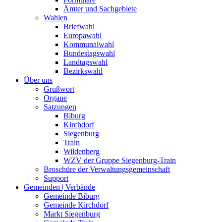
Ämter und Sachgebiete
Wahlen
Briefwahl
Europawahl
Kommunalwahl
Bundestagswahl
Landtagswahl
Bezirkswahl
Über uns
Grußwort
Organe
Satzungen
Biburg
Kirchdorf
Siegenburg
Train
Wildenberg
WZV der Gruppe Siegenburg-Train
Broschüre der Verwaltungsgemeinschaft
Support
Gemeinden | Verbände
Gemeinde Biburg
Gemeinde Kirchdorf
Markt Siegenburg