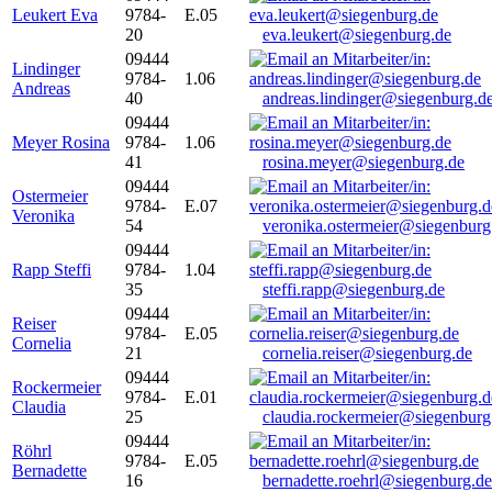
Leukert Eva
9784-
E.05
20
eva.leukert@siegenburg.de
09444
Lindinger
9784-
1.06
Andreas
40
andreas.lindinger@siegenburg.d
09444
Meyer Rosina
9784-
1.06
41
rosina.meyer@siegenburg.de
09444
Ostermeier
9784-
E.07
Veronika
54
veronika.ostermeier@siegenburg
09444
Rapp Steffi
9784-
1.04
35
steffi.rapp@siegenburg.de
09444
Reiser
9784-
E.05
Cornelia
21
cornelia.reiser@siegenburg.de
09444
Rockermeier
9784-
E.01
Claudia
25
claudia.rockermeier@siegenburg
09444
Röhrl
9784-
E.05
Bernadette
16
bernadette.roehrl@siegenburg.de