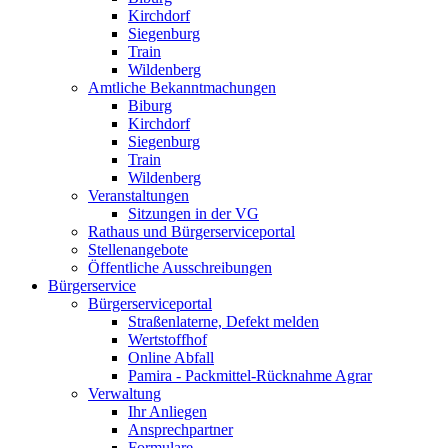
Kirchdorf
Siegenburg
Train
Wildenberg
Amtliche Bekanntmachungen
Biburg
Kirchdorf
Siegenburg
Train
Wildenberg
Veranstaltungen
Sitzungen in der VG
Rathaus und Bürgerserviceportal
Stellenangebote
Öffentliche Ausschreibungen
Bürgerservice
Bürgerserviceportal
Straßenlaterne, Defekt melden
Wertstoffhof
Online Abfall
Pamira - Packmittel-Rücknahme Agrar
Verwaltung
Ihr Anliegen
Ansprechpartner
Formulare