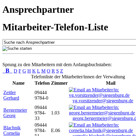
Ansprechpartner
Mitarbeiter-Telefon-Liste
Sprung zu den Mitarbeitern mit dem Anfangsbuchstaben:
B
D
F
G
H
K
L
M
O
R
S
Z
Telefonliste der Mitarbeiter/innen der Verwaltung
Name
Telefon
Zimmer
Mail
Zeitler
09444
Gerhard
9784-0
vg.vorsitzender@siegenburg.de
09444
Bergermeier
9784-
1.03
Georg
33
georg.bergermeier@siegenburg.
09444
Blachnik
9784-
E.06
Cornelia
51
cornelia.blachnik@siegenburg.d