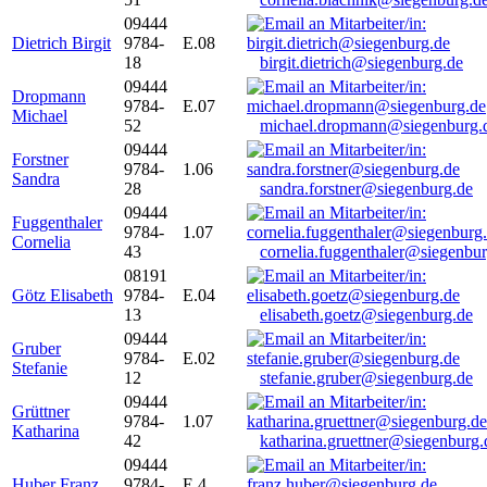
09444
Dietrich Birgit
9784-
E.08
18
birgit.dietrich@siegenburg.de
09444
Dropmann
9784-
E.07
Michael
52
michael.dropmann@siegenburg.
09444
Forstner
9784-
1.06
Sandra
28
sandra.forstner@siegenburg.de
09444
Fuggenthaler
9784-
1.07
Cornelia
43
cornelia.fuggenthaler@siegenbu
08191
Götz Elisabeth
9784-
E.04
13
elisabeth.goetz@siegenburg.de
09444
Gruber
9784-
E.02
Stefanie
12
stefanie.gruber@siegenburg.de
09444
Grüttner
9784-
1.07
Katharina
42
katharina.gruettner@siegenburg.
09444
Huber Franz
9784-
E 4