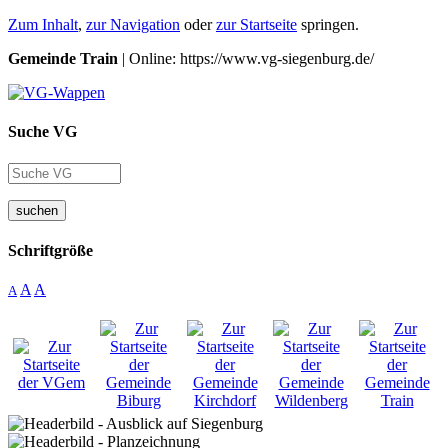
Zum Inhalt
,
zur Navigation
oder
zur Startseite
springen.
Gemeinde Train
| Online: https://www.vg-siegenburg.de/
Suche VG
suchen
Schriftgröße
A
A
A