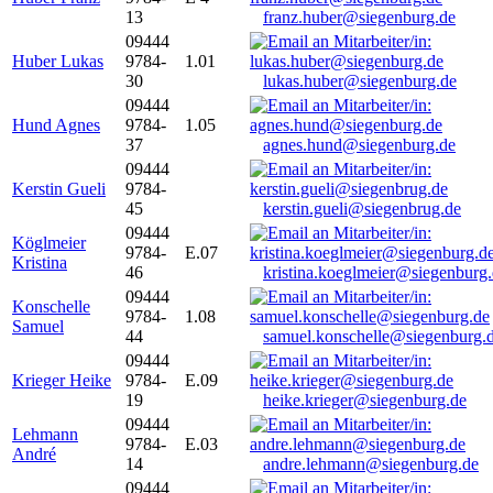
13
franz.huber@siegenburg.de
09444
Huber Lukas
9784-
1.01
30
lukas.huber@siegenburg.de
09444
Hund Agnes
9784-
1.05
37
agnes.hund@siegenburg.de
09444
Kerstin Gueli
9784-
45
kerstin.gueli@siegenbrug.de
09444
Köglmeier
9784-
E.07
Kristina
46
kristina.koeglmeier@siegenburg
09444
Konschelle
9784-
1.08
Samuel
44
samuel.konschelle@siegenburg.
09444
Krieger Heike
9784-
E.09
19
heike.krieger@siegenburg.de
09444
Lehmann
9784-
E.03
André
14
andre.lehmann@siegenburg.de
09444