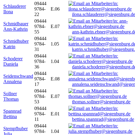
09444
Schlauderer
9784-
E.06
Ilona
22
ilona.schlauderer@siegenburg.d
09444
Schmidbauer
9784-
E.07
Ann-Kathrin
55
ann-kathrin.ebner@siegenburg.d
09444
Schmidhuber
9784-
1.05
Katrin
31
katrin.schmidhuber@siegenburg
09444
Schoderer
9784-
1.04
Daniela
36
daniela.schoderer@siegenburg.d
09444
Seidenschwand
9784-
E.08
Annalena
17
annalena.seidenschwand@siegen
09444
Sollner
9784-
E.07
Thomas
53
thomas.sollner@siegenburg.de
09444
Spannrad
9784-
E.01
Bettina
11
bettina.spannrad@siegenburg.de
09444
Stempfhuber
9784-
1.04
Julia