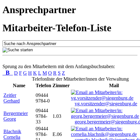
Ansprechpartner
Mitarbeiter-Telefon-Liste
Sprung zu den Mitarbeitern mit dem Anfangsbuchstaben:
B
D
F
G
H
K
L
M
O
R
S
Z
Telefonliste der Mitarbeiter/innen der Verwaltung
Name
Telefon
Zimmer
Mail
Zeitler
09444
Gerhard
9784-0
vg.vorsitzender@siegenburg.de
09444
Bergermeier
9784-
1.03
Georg
33
georg.bergermeier@siegenburg.
09444
Blachnik
9784-
E.06
Cornelia
51
cornelia.blachnik@siegenburg.d