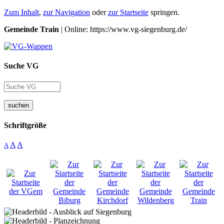
Zum Inhalt
,
zur Navigation
oder
zur Startseite
springen.
Gemeinde Train
| Online: https://www.vg-siegenburg.de/
Suche VG
suchen
Schriftgröße
A
A
A