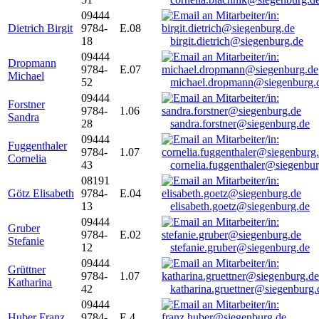
09444
Dietrich Birgit
9784-
E.08
18
birgit.dietrich@siegenburg.de
09444
Dropmann
9784-
E.07
Michael
52
michael.dropmann@siegenburg.
09444
Forstner
9784-
1.06
Sandra
28
sandra.forstner@siegenburg.de
09444
Fuggenthaler
9784-
1.07
Cornelia
43
cornelia.fuggenthaler@siegenbu
08191
Götz Elisabeth
9784-
E.04
13
elisabeth.goetz@siegenburg.de
09444
Gruber
9784-
E.02
Stefanie
12
stefanie.gruber@siegenburg.de
09444
Grüttner
9784-
1.07
Katharina
42
katharina.gruettner@siegenburg.
09444
Huber Franz
9784-
E 4