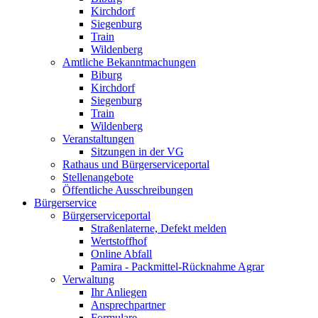
Kirchdorf
Siegenburg
Train
Wildenberg
Amtliche Bekanntmachungen
Biburg
Kirchdorf
Siegenburg
Train
Wildenberg
Veranstaltungen
Sitzungen in der VG
Rathaus und Bürgerserviceportal
Stellenangebote
Öffentliche Ausschreibungen
Bürgerservice
Bürgerserviceportal
Straßenlaterne, Defekt melden
Wertstoffhof
Online Abfall
Pamira - Packmittel-Rücknahme Agrar
Verwaltung
Ihr Anliegen
Ansprechpartner
Formulare