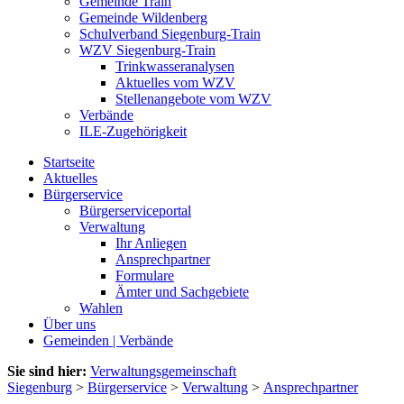
Gemeinde Train
Gemeinde Wildenberg
Schulverband Siegenburg-Train
WZV Siegenburg-Train
Trinkwasseranalysen
Aktuelles vom WZV
Stellenangebote vom WZV
Verbände
ILE-Zugehörigkeit
Startseite
Aktuelles
Bürgerservice
Bürgerserviceportal
Verwaltung
Ihr Anliegen
Ansprechpartner
Formulare
Ämter und Sachgebiete
Wahlen
Über uns
Gemeinden | Verbände
Sie sind hier:
Verwaltungsgemeinschaft
Siegenburg
>
Bürgerservice
>
Verwaltung
>
Ansprechpartner