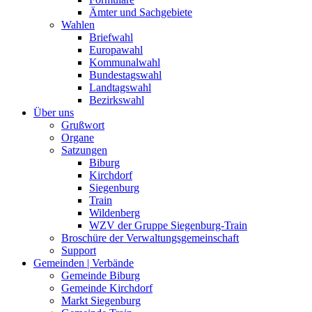
Ämter und Sachgebiete
Wahlen
Briefwahl
Europawahl
Kommunalwahl
Bundestagswahl
Landtagswahl
Bezirkswahl
Über uns
Grußwort
Organe
Satzungen
Biburg
Kirchdorf
Siegenburg
Train
Wildenberg
WZV der Gruppe Siegenburg-Train
Broschüre der Verwaltungsgemeinschaft
Support
Gemeinden | Verbände
Gemeinde Biburg
Gemeinde Kirchdorf
Markt Siegenburg