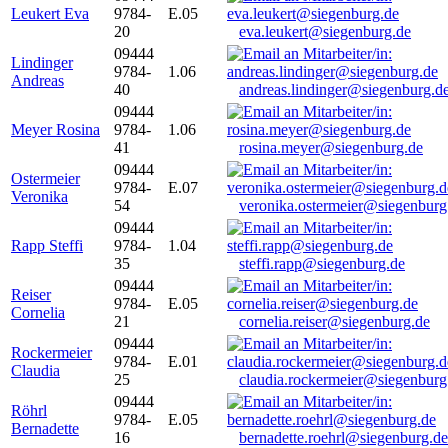
Leukert Eva
9784-
E.05
20
eva.leukert@siegenburg.de
09444
Lindinger
9784-
1.06
Andreas
40
andreas.lindinger@siegenburg.d
09444
Meyer Rosina
9784-
1.06
41
rosina.meyer@siegenburg.de
09444
Ostermeier
9784-
E.07
Veronika
54
veronika.ostermeier@siegenburg
09444
Rapp Steffi
9784-
1.04
35
steffi.rapp@siegenburg.de
09444
Reiser
9784-
E.05
Cornelia
21
cornelia.reiser@siegenburg.de
09444
Rockermeier
9784-
E.01
Claudia
25
claudia.rockermeier@siegenburg
09444
Röhrl
9784-
E.05
Bernadette
16
bernadette.roehrl@siegenburg.de