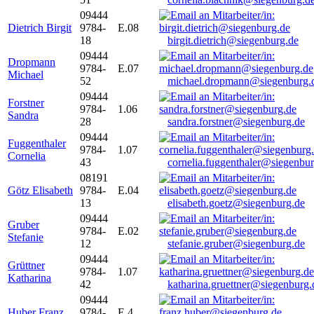
09444
Dietrich Birgit
9784-
E.08
18
birgit.dietrich@siegenburg.de
09444
Dropmann
9784-
E.07
Michael
52
michael.dropmann@siegenburg.
09444
Forstner
9784-
1.06
Sandra
28
sandra.forstner@siegenburg.de
09444
Fuggenthaler
9784-
1.07
Cornelia
43
cornelia.fuggenthaler@siegenbu
08191
Götz Elisabeth
9784-
E.04
13
elisabeth.goetz@siegenburg.de
09444
Gruber
9784-
E.02
Stefanie
12
stefanie.gruber@siegenburg.de
09444
Grüttner
9784-
1.07
Katharina
42
katharina.gruettner@siegenburg.
09444
Huber Franz
9784-
E 4