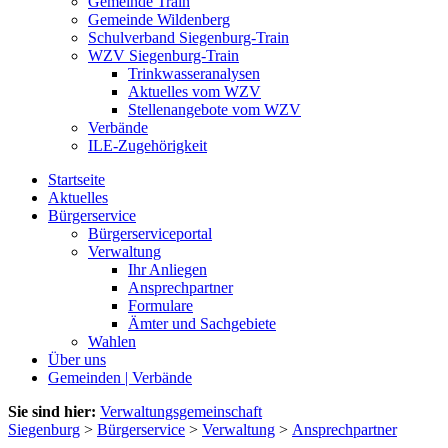
Gemeinde Train
Gemeinde Wildenberg
Schulverband Siegenburg-Train
WZV Siegenburg-Train
Trinkwasseranalysen
Aktuelles vom WZV
Stellenangebote vom WZV
Verbände
ILE-Zugehörigkeit
Startseite
Aktuelles
Bürgerservice
Bürgerserviceportal
Verwaltung
Ihr Anliegen
Ansprechpartner
Formulare
Ämter und Sachgebiete
Wahlen
Über uns
Gemeinden | Verbände
Sie sind hier:
Verwaltungsgemeinschaft
Siegenburg
>
Bürgerservice
>
Verwaltung
>
Ansprechpartner