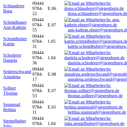
09444
Schlauderer
9784-
E.06
Ilona
22
ilona.schlauderer@siegenburg.d
09444
Schmidbauer
9784-
E.07
Ann-Kathrin
55
ann-kathrin.ebner@siegenburg.d
09444
Schmidhuber
9784-
1.05
Katrin
31
katrin.schmidhuber@siegenburg
09444
Schoderer
9784-
1.04
Daniela
36
daniela.schoderer@siegenburg.d
09444
Seidenschwand
9784-
E.08
Annalena
17
annalena.seidenschwand@siegen
09444
Sollner
9784-
E.07
Thomas
53
thomas.sollner@siegenburg.de
09444
Spannrad
9784-
E.01
Bettina
11
bettina.spannrad@siegenburg.de
09444
Stempfhuber
9784-
1.04
Julia