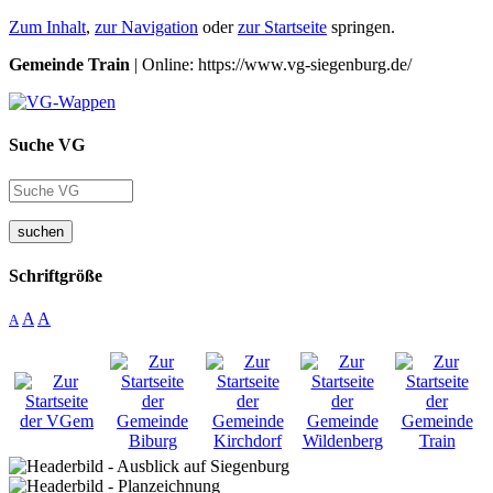
Zum Inhalt
,
zur Navigation
oder
zur Startseite
springen.
Gemeinde Train
| Online: https://www.vg-siegenburg.de/
Suche VG
suchen
Schriftgröße
A
A
A