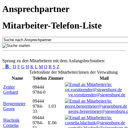
Ansprechpartner
Mitarbeiter-Telefon-Liste
Sprung zu den Mitarbeitern mit dem Anfangsbuchstaben:
B
D
F
G
H
K
L
M
O
R
S
Z
Telefonliste der Mitarbeiter/innen der Verwaltung
Name
Telefon
Zimmer
Mail
Zeitler
09444
Gerhard
9784-0
vg.vorsitzender@siegenburg.de
09444
Bergermeier
9784-
1.03
Georg
33
georg.bergermeier@siegenburg.
09444
Blachnik
9784-
E.06
Cornelia
51
cornelia.blachnik@siegenburg.d