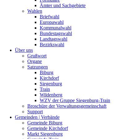
Ämter und Sachgebiete
Wahlen
Briefwahl
Europawahl
Kommunalwahl
Bundestagswahl
Landtagswahl
Bezirkswahl
Über uns
Grußwort
Organe
Satzungen
Biburg
Kirchdorf
Siegenburg
Train
Wildenberg
WZV der Gruppe Siegenburg-Train
Broschüre der Verwaltungsgemeinschaft
Support
Gemeinden | Verbände
Gemeinde Biburg
Gemeinde Kirchdorf
Markt Siegenburg