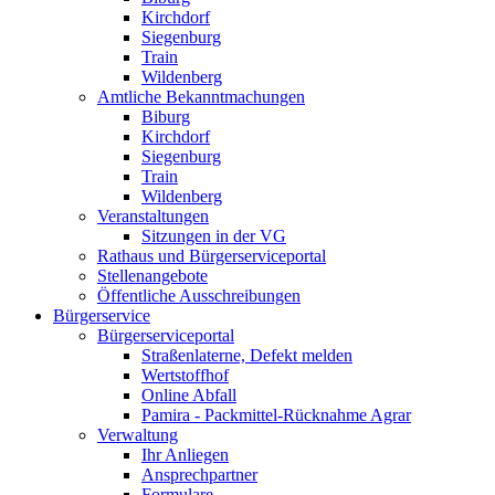
Kirchdorf
Siegenburg
Train
Wildenberg
Amtliche Bekanntmachungen
Biburg
Kirchdorf
Siegenburg
Train
Wildenberg
Veranstaltungen
Sitzungen in der VG
Rathaus und Bürgerserviceportal
Stellenangebote
Öffentliche Ausschreibungen
Bürgerservice
Bürgerserviceportal
Straßenlaterne, Defekt melden
Wertstoffhof
Online Abfall
Pamira - Packmittel-Rücknahme Agrar
Verwaltung
Ihr Anliegen
Ansprechpartner
Formulare