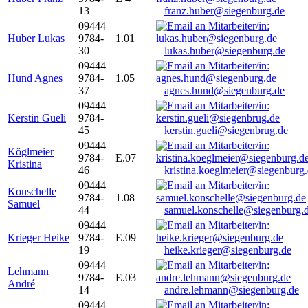
13
franz.huber@siegenburg.de
09444
Huber Lukas
9784-
1.01
30
lukas.huber@siegenburg.de
09444
Hund Agnes
9784-
1.05
37
agnes.hund@siegenburg.de
09444
Kerstin Gueli
9784-
45
kerstin.gueli@siegenbrug.de
09444
Köglmeier
9784-
E.07
Kristina
46
kristina.koeglmeier@siegenburg
09444
Konschelle
9784-
1.08
Samuel
44
samuel.konschelle@siegenburg.
09444
Krieger Heike
9784-
E.09
19
heike.krieger@siegenburg.de
09444
Lehmann
9784-
E.03
André
14
andre.lehmann@siegenburg.de
09444