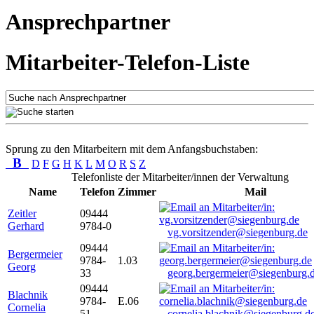
Ansprechpartner
Mitarbeiter-Telefon-Liste
Sprung zu den Mitarbeitern mit dem Anfangsbuchstaben:
B
D
F
G
H
K
L
M
O
R
S
Z
Telefonliste der Mitarbeiter/innen der Verwaltung
Name
Telefon
Zimmer
Mail
Zeitler
09444
Gerhard
9784-0
vg.vorsitzender@siegenburg.de
09444
Bergermeier
9784-
1.03
Georg
33
georg.bergermeier@siegenburg.
09444
Blachnik
9784-
E.06
Cornelia
51
cornelia.blachnik@siegenburg.d