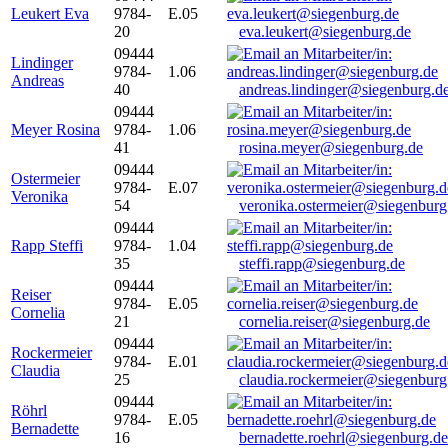
Leukert Eva
9784-
E.05
20
eva.leukert@siegenburg.de
09444
Lindinger
9784-
1.06
Andreas
40
andreas.lindinger@siegenburg.d
09444
Meyer Rosina
9784-
1.06
41
rosina.meyer@siegenburg.de
09444
Ostermeier
9784-
E.07
Veronika
54
veronika.ostermeier@siegenburg
09444
Rapp Steffi
9784-
1.04
35
steffi.rapp@siegenburg.de
09444
Reiser
9784-
E.05
Cornelia
21
cornelia.reiser@siegenburg.de
09444
Rockermeier
9784-
E.01
Claudia
25
claudia.rockermeier@siegenburg
09444
Röhrl
9784-
E.05
Bernadette
16
bernadette.roehrl@siegenburg.de