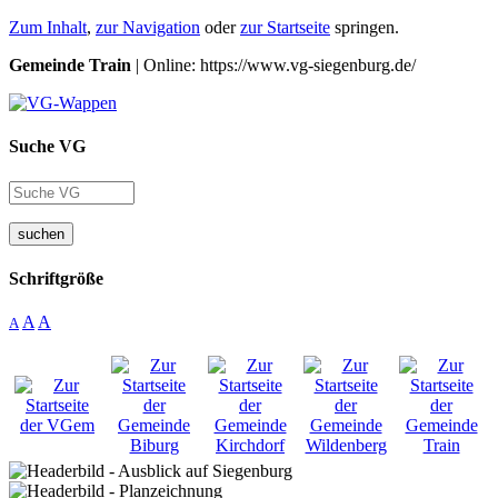
Zum Inhalt
,
zur Navigation
oder
zur Startseite
springen.
Gemeinde Train
| Online: https://www.vg-siegenburg.de/
Suche VG
suchen
Schriftgröße
A
A
A