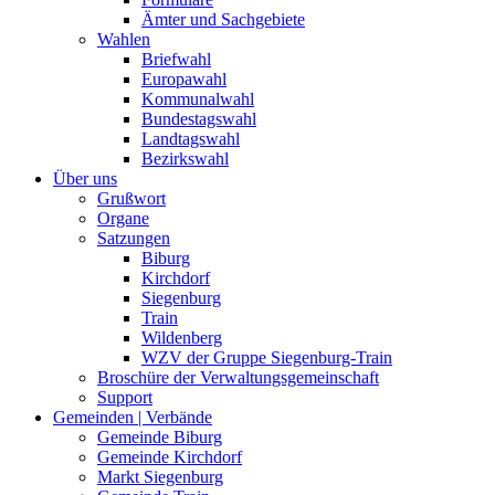
Ämter und Sachgebiete
Wahlen
Briefwahl
Europawahl
Kommunalwahl
Bundestagswahl
Landtagswahl
Bezirkswahl
Über uns
Grußwort
Organe
Satzungen
Biburg
Kirchdorf
Siegenburg
Train
Wildenberg
WZV der Gruppe Siegenburg-Train
Broschüre der Verwaltungsgemeinschaft
Support
Gemeinden | Verbände
Gemeinde Biburg
Gemeinde Kirchdorf
Markt Siegenburg