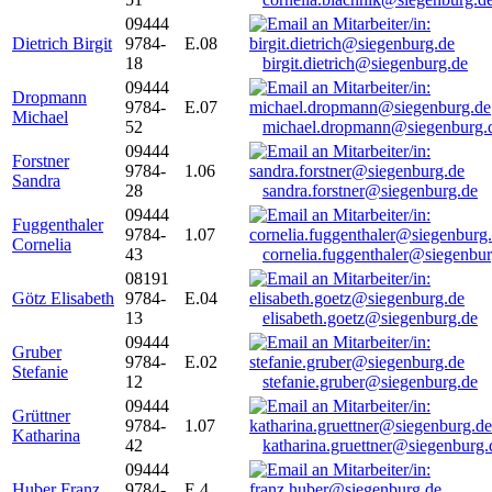
09444
Dietrich Birgit
9784-
E.08
18
birgit.dietrich@siegenburg.de
09444
Dropmann
9784-
E.07
Michael
52
michael.dropmann@siegenburg.
09444
Forstner
9784-
1.06
Sandra
28
sandra.forstner@siegenburg.de
09444
Fuggenthaler
9784-
1.07
Cornelia
43
cornelia.fuggenthaler@siegenbu
08191
Götz Elisabeth
9784-
E.04
13
elisabeth.goetz@siegenburg.de
09444
Gruber
9784-
E.02
Stefanie
12
stefanie.gruber@siegenburg.de
09444
Grüttner
9784-
1.07
Katharina
42
katharina.gruettner@siegenburg.
09444
Huber Franz
9784-
E 4