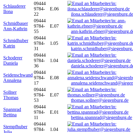
09444
Schlauderer
9784-
E.06
Ilona
22
ilona.schlauderer@siegenburg.d
09444
Schmidbauer
9784-
E.07
Ann-Kathrin
55
ann-kathrin.ebner@siegenburg.d
09444
Schmidhuber
9784-
1.05
Katrin
31
katrin.schmidhuber@siegenburg
09444
Schoderer
9784-
1.04
Daniela
36
daniela.schoderer@siegenburg.d
09444
Seidenschwand
9784-
E.08
Annalena
17
annalena.seidenschwand@siegen
09444
Sollner
9784-
E.07
Thomas
53
thomas.sollner@siegenburg.de
09444
Spannrad
9784-
E.01
Bettina
11
bettina.spannrad@siegenburg.de
09444
Stempfhuber
9784-
1.04
Julia