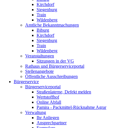
Kirchdorf
Siegenburg
Train
Wildenberg
Amtliche Bekanntmachungen
Biburg
Kirchdorf
Siegenburg
Train
Wildenberg
Veranstaltungen
Sitzungen in der VG
Rathaus und Bürgerserviceportal
Stellenangebote
Öffentliche Ausschreibungen
Bürgerservice
Bürgerserviceportal
Straßenlaterne, Defekt melden
Wertstoffhof
Online Abfall
Pamira - Packmittel-Rücknahme Agrar
Verwaltung
Ihr Anliegen
Ansprechpartner
Formulare