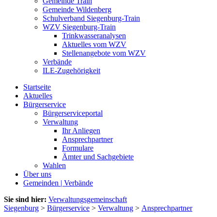
Gemeinde Train
Gemeinde Wildenberg
Schulverband Siegenburg-Train
WZV Siegenburg-Train
Trinkwasseranalysen
Aktuelles vom WZV
Stellenangebote vom WZV
Verbände
ILE-Zugehörigkeit
Startseite
Aktuelles
Bürgerservice
Bürgerserviceportal
Verwaltung
Ihr Anliegen
Ansprechpartner
Formulare
Ämter und Sachgebiete
Wahlen
Über uns
Gemeinden | Verbände
Sie sind hier:
Verwaltungsgemeinschaft
Siegenburg
>
Bürgerservice
>
Verwaltung
>
Ansprechpartner