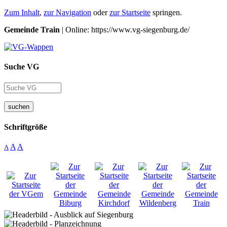
Zum Inhalt
,
zur Navigation
oder
zur Startseite
springen.
Gemeinde Train
| Online: https://www.vg-siegenburg.de/
Suche VG
suchen
Schriftgröße
A
A
A