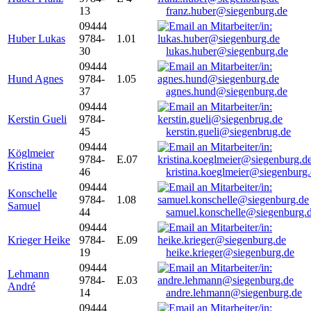
13
franz.huber@siegenburg.de
09444
Huber Lukas
9784-
1.01
30
lukas.huber@siegenburg.de
09444
Hund Agnes
9784-
1.05
37
agnes.hund@siegenburg.de
09444
Kerstin Gueli
9784-
45
kerstin.gueli@siegenbrug.de
09444
Köglmeier
9784-
E.07
Kristina
46
kristina.koeglmeier@siegenburg
09444
Konschelle
9784-
1.08
Samuel
44
samuel.konschelle@siegenburg.
09444
Krieger Heike
9784-
E.09
19
heike.krieger@siegenburg.de
09444
Lehmann
9784-
E.03
André
14
andre.lehmann@siegenburg.de
09444