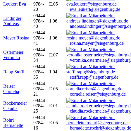
Leukert Eva
9784-
E.05
20
eva.leukert@siegenburg.de
09444
Lindinger
9784-
1.06
Andreas
40
andreas.lindinger@siegenburg.d
09444
Meyer Rosina
9784-
1.06
41
rosina.meyer@siegenburg.de
09444
Ostermeier
9784-
E.07
Veronika
54
veronika.ostermeier@siegenburg
09444
Rapp Steffi
9784-
1.04
35
steffi.rapp@siegenburg.de
09444
Reiser
9784-
E.05
Cornelia
21
cornelia.reiser@siegenburg.de
09444
Rockermeier
9784-
E.01
Claudia
25
claudia.rockermeier@siegenburg
09444
Röhrl
9784-
E.05
Bernadette
16
bernadette.roehrl@siegenburg.de