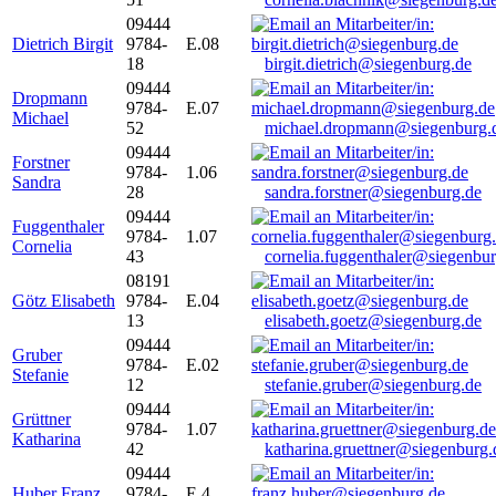
09444
Dietrich Birgit
9784-
E.08
18
birgit.dietrich@siegenburg.de
09444
Dropmann
9784-
E.07
Michael
52
michael.dropmann@siegenburg.
09444
Forstner
9784-
1.06
Sandra
28
sandra.forstner@siegenburg.de
09444
Fuggenthaler
9784-
1.07
Cornelia
43
cornelia.fuggenthaler@siegenbu
08191
Götz Elisabeth
9784-
E.04
13
elisabeth.goetz@siegenburg.de
09444
Gruber
9784-
E.02
Stefanie
12
stefanie.gruber@siegenburg.de
09444
Grüttner
9784-
1.07
Katharina
42
katharina.gruettner@siegenburg.
09444
Huber Franz
9784-
E 4