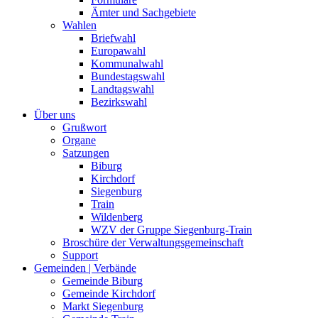
Ämter und Sachgebiete
Wahlen
Briefwahl
Europawahl
Kommunalwahl
Bundestagswahl
Landtagswahl
Bezirkswahl
Über uns
Grußwort
Organe
Satzungen
Biburg
Kirchdorf
Siegenburg
Train
Wildenberg
WZV der Gruppe Siegenburg-Train
Broschüre der Verwaltungsgemeinschaft
Support
Gemeinden | Verbände
Gemeinde Biburg
Gemeinde Kirchdorf
Markt Siegenburg