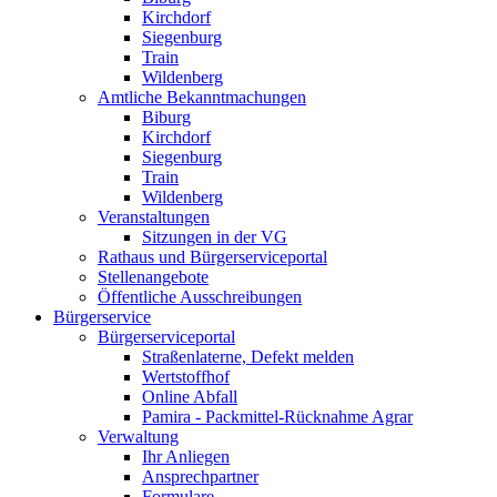
Kirchdorf
Siegenburg
Train
Wildenberg
Amtliche Bekanntmachungen
Biburg
Kirchdorf
Siegenburg
Train
Wildenberg
Veranstaltungen
Sitzungen in der VG
Rathaus und Bürgerserviceportal
Stellenangebote
Öffentliche Ausschreibungen
Bürgerservice
Bürgerserviceportal
Straßenlaterne, Defekt melden
Wertstoffhof
Online Abfall
Pamira - Packmittel-Rücknahme Agrar
Verwaltung
Ihr Anliegen
Ansprechpartner
Formulare