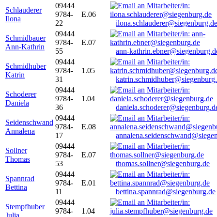
09444
Schlauderer
9784-
E.06
Ilona
22
ilona.schlauderer@siegenburg.d
09444
Schmidbauer
9784-
E.07
Ann-Kathrin
55
ann-kathrin.ebner@siegenburg.d
09444
Schmidhuber
9784-
1.05
Katrin
31
katrin.schmidhuber@siegenburg
09444
Schoderer
9784-
1.04
Daniela
36
daniela.schoderer@siegenburg.d
09444
Seidenschwand
9784-
E.08
Annalena
17
annalena.seidenschwand@siegen
09444
Sollner
9784-
E.07
Thomas
53
thomas.sollner@siegenburg.de
09444
Spannrad
9784-
E.01
Bettina
11
bettina.spannrad@siegenburg.de
09444
Stempfhuber
9784-
1.04
Julia