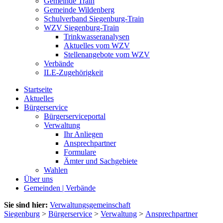
Gemeinde Train
Gemeinde Wildenberg
Schulverband Siegenburg-Train
WZV Siegenburg-Train
Trinkwasseranalysen
Aktuelles vom WZV
Stellenangebote vom WZV
Verbände
ILE-Zugehörigkeit
Startseite
Aktuelles
Bürgerservice
Bürgerserviceportal
Verwaltung
Ihr Anliegen
Ansprechpartner
Formulare
Ämter und Sachgebiete
Wahlen
Über uns
Gemeinden | Verbände
Sie sind hier:
Verwaltungsgemeinschaft
Siegenburg
>
Bürgerservice
>
Verwaltung
>
Ansprechpartner