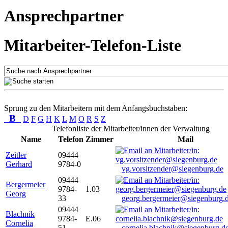
Ansprechpartner
Mitarbeiter-Telefon-Liste
Sprung zu den Mitarbeitern mit dem Anfangsbuchstaben:
B
D
F
G
H
K
L
M
O
R
S
Z
Telefonliste der Mitarbeiter/innen der Verwaltung
Name
Telefon
Zimmer
Mail
Zeitler
09444
Gerhard
9784-0
vg.vorsitzender@siegenburg.de
09444
Bergermeier
9784-
1.03
Georg
33
georg.bergermeier@siegenburg.
09444
Blachnik
9784-
E.06
Cornelia
51
cornelia.blachnik@siegenburg.d