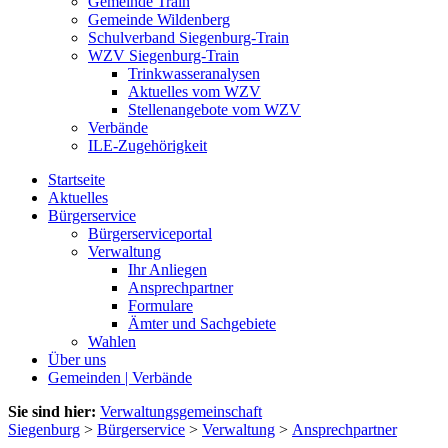
Gemeinde Train
Gemeinde Wildenberg
Schulverband Siegenburg-Train
WZV Siegenburg-Train
Trinkwasseranalysen
Aktuelles vom WZV
Stellenangebote vom WZV
Verbände
ILE-Zugehörigkeit
Startseite
Aktuelles
Bürgerservice
Bürgerserviceportal
Verwaltung
Ihr Anliegen
Ansprechpartner
Formulare
Ämter und Sachgebiete
Wahlen
Über uns
Gemeinden | Verbände
Sie sind hier:
Verwaltungsgemeinschaft
Siegenburg
>
Bürgerservice
>
Verwaltung
>
Ansprechpartner