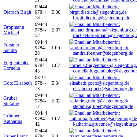
09444
Dietrich Birgit
9784-
E.08
18
birgit.dietrich@siegenburg.de
09444
Dropmann
9784-
E.07
Michael
52
michael.dropmann@siegenburg.
09444
Forstner
9784-
1.06
Sandra
28
sandra.forstner@siegenburg.de
09444
Fuggenthaler
9784-
1.07
Cornelia
43
cornelia.fuggenthaler@siegenbu
08191
Götz Elisabeth
9784-
E.04
13
elisabeth.goetz@siegenburg.de
09444
Gruber
9784-
E.02
Stefanie
12
stefanie.gruber@siegenburg.de
09444
Grüttner
9784-
1.07
Katharina
42
katharina.gruettner@siegenburg.
09444
Huber Franz
9784-
E 4