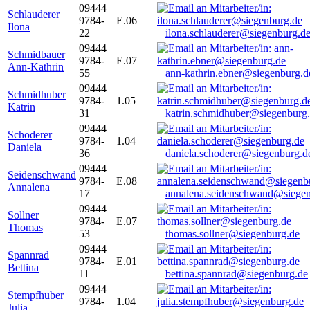
09444
Schlauderer
9784-
E.06
Ilona
22
ilona.schlauderer@siegenburg.d
09444
Schmidbauer
9784-
E.07
Ann-Kathrin
55
ann-kathrin.ebner@siegenburg.d
09444
Schmidhuber
9784-
1.05
Katrin
31
katrin.schmidhuber@siegenburg
09444
Schoderer
9784-
1.04
Daniela
36
daniela.schoderer@siegenburg.d
09444
Seidenschwand
9784-
E.08
Annalena
17
annalena.seidenschwand@siegen
09444
Sollner
9784-
E.07
Thomas
53
thomas.sollner@siegenburg.de
09444
Spannrad
9784-
E.01
Bettina
11
bettina.spannrad@siegenburg.de
09444
Stempfhuber
9784-
1.04
Julia