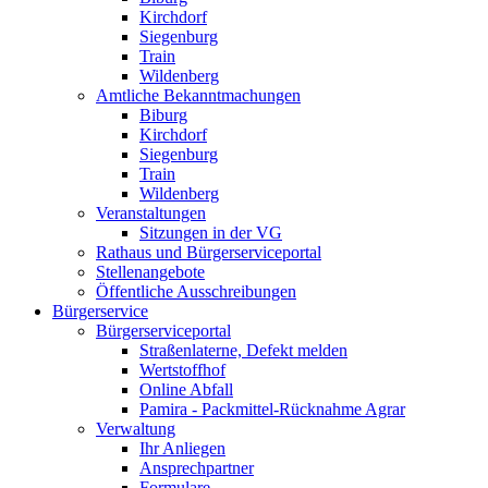
Kirchdorf
Siegenburg
Train
Wildenberg
Amtliche Bekanntmachungen
Biburg
Kirchdorf
Siegenburg
Train
Wildenberg
Veranstaltungen
Sitzungen in der VG
Rathaus und Bürgerserviceportal
Stellenangebote
Öffentliche Ausschreibungen
Bürgerservice
Bürgerserviceportal
Straßenlaterne, Defekt melden
Wertstoffhof
Online Abfall
Pamira - Packmittel-Rücknahme Agrar
Verwaltung
Ihr Anliegen
Ansprechpartner
Formulare