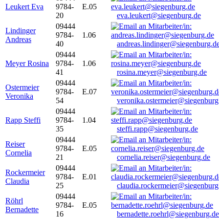
Leukert Eva
9784-
E.05
20
eva.leukert@siegenburg.de
09444
Lindinger
9784-
1.06
Andreas
40
andreas.lindinger@siegenburg.d
09444
Meyer Rosina
9784-
1.06
41
rosina.meyer@siegenburg.de
09444
Ostermeier
9784-
E.07
Veronika
54
veronika.ostermeier@siegenburg
09444
Rapp Steffi
9784-
1.04
35
steffi.rapp@siegenburg.de
09444
Reiser
9784-
E.05
Cornelia
21
cornelia.reiser@siegenburg.de
09444
Rockermeier
9784-
E.01
Claudia
25
claudia.rockermeier@siegenburg
09444
Röhrl
9784-
E.05
Bernadette
16
bernadette.roehrl@siegenburg.de