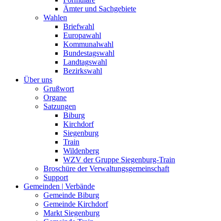
Ämter und Sachgebiete
Wahlen
Briefwahl
Europawahl
Kommunalwahl
Bundestagswahl
Landtagswahl
Bezirkswahl
Über uns
Grußwort
Organe
Satzungen
Biburg
Kirchdorf
Siegenburg
Train
Wildenberg
WZV der Gruppe Siegenburg-Train
Broschüre der Verwaltungsgemeinschaft
Support
Gemeinden | Verbände
Gemeinde Biburg
Gemeinde Kirchdorf
Markt Siegenburg