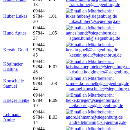
13
franz.huber@siegenburg.de
09444
Huber Lukas
9784-
1.01
30
lukas.huber@siegenburg.de
09444
Hund Agnes
9784-
1.05
37
agnes.hund@siegenburg.de
09444
Kerstin Gueli
9784-
45
kerstin.gueli@siegenbrug.de
09444
Köglmeier
9784-
E.07
Kristina
46
kristina.koeglmeier@siegenburg
09444
Konschelle
9784-
1.08
Samuel
44
samuel.konschelle@siegenburg.
09444
Krieger Heike
9784-
E.09
19
heike.krieger@siegenburg.de
09444
Lehmann
9784-
E.03
André
14
andre.lehmann@siegenburg.de
09444