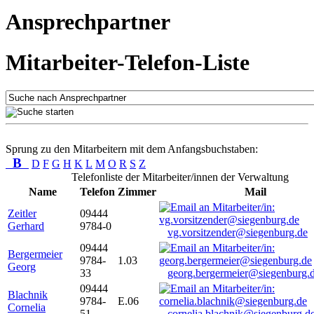
Ansprechpartner
Mitarbeiter-Telefon-Liste
Sprung zu den Mitarbeitern mit dem Anfangsbuchstaben:
B
D
F
G
H
K
L
M
O
R
S
Z
Telefonliste der Mitarbeiter/innen der Verwaltung
Name
Telefon
Zimmer
Mail
Zeitler
09444
Gerhard
9784-0
vg.vorsitzender@siegenburg.de
09444
Bergermeier
9784-
1.03
Georg
33
georg.bergermeier@siegenburg.
09444
Blachnik
9784-
E.06
Cornelia
51
cornelia.blachnik@siegenburg.d