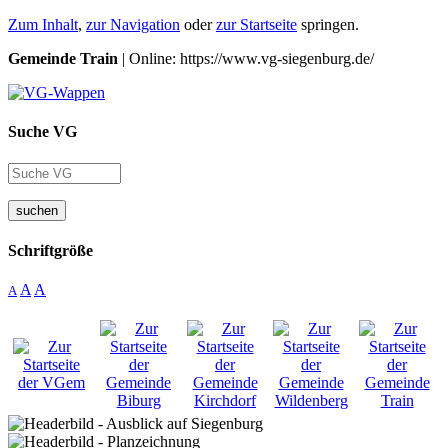
Zum Inhalt
,
zur Navigation
oder
zur Startseite
springen.
Gemeinde Train
| Online: https://www.vg-siegenburg.de/
Suche VG
suchen
Schriftgröße
A
A
A