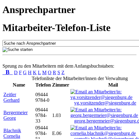
Ansprechpartner
Mitarbeiter-Telefon-Liste
Sprung zu den Mitarbeitern mit dem Anfangsbuchstaben:
B
D
F
G
H
K
L
M
O
R
S
Z
Telefonliste der Mitarbeiter/innen der Verwaltung
Name
Telefon
Zimmer
Mail
Zeitler
09444
Gerhard
9784-0
vg.vorsitzender@siegenburg.de
09444
Bergermeier
9784-
1.03
Georg
33
georg.bergermeier@siegenburg.
09444
Blachnik
9784-
E.06
Cornelia
51
cornelia.blachnik@siegenburg.d