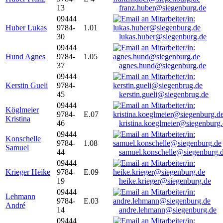
13
franz.huber@siegenburg.de
09444
Huber Lukas
9784-
1.01
30
lukas.huber@siegenburg.de
09444
Hund Agnes
9784-
1.05
37
agnes.hund@siegenburg.de
09444
Kerstin Gueli
9784-
45
kerstin.gueli@siegenbrug.de
09444
Köglmeier
9784-
E.07
Kristina
46
kristina.koeglmeier@siegenburg
09444
Konschelle
9784-
1.08
Samuel
44
samuel.konschelle@siegenburg.
09444
Krieger Heike
9784-
E.09
19
heike.krieger@siegenburg.de
09444
Lehmann
9784-
E.03
André
14
andre.lehmann@siegenburg.de
09444