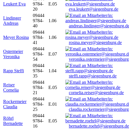
Leukert Eva
9784-
E.05
20
eva.leukert@siegenburg.de
09444
Lindinger
9784-
1.06
Andreas
40
andreas.lindinger@siegenburg.d
09444
Meyer Rosina
9784-
1.06
41
rosina.meyer@siegenburg.de
09444
Ostermeier
9784-
E.07
Veronika
54
veronika.ostermeier@siegenburg
09444
Rapp Steffi
9784-
1.04
35
steffi.rapp@siegenburg.de
09444
Reiser
9784-
E.05
Cornelia
21
cornelia.reiser@siegenburg.de
09444
Rockermeier
9784-
E.01
Claudia
25
claudia.rockermeier@siegenburg
09444
Röhrl
9784-
E.05
Bernadette
16
bernadette.roehrl@siegenburg.de