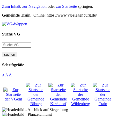
Zum Inhalt
,
zur Navigation
oder
zur Startseite
springen.
Gemeinde Train
| Online: https://www.vg-siegenburg.de/
Suche VG
suchen
Schriftgröße
A
A
A