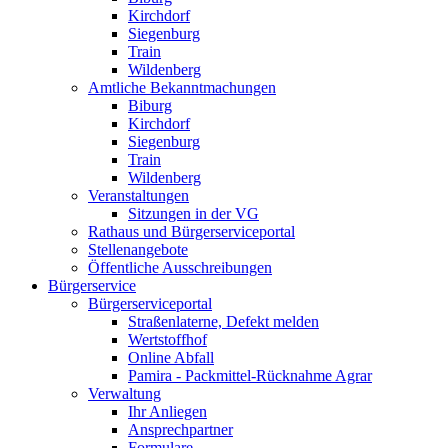
Kirchdorf
Siegenburg
Train
Wildenberg
Amtliche Bekanntmachungen
Biburg
Kirchdorf
Siegenburg
Train
Wildenberg
Veranstaltungen
Sitzungen in der VG
Rathaus und Bürgerserviceportal
Stellenangebote
Öffentliche Ausschreibungen
Bürgerservice
Bürgerserviceportal
Straßenlaterne, Defekt melden
Wertstoffhof
Online Abfall
Pamira - Packmittel-Rücknahme Agrar
Verwaltung
Ihr Anliegen
Ansprechpartner
Formulare