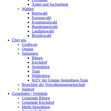
Ämter und Sachgebiete
Wahlen
Briefwahl
Europawahl
Kommunalwahl
Bundestagswahl
Landtagswahl
Bezirkswahl
Über uns
Grußwort
Organe
Satzungen
Biburg
Kirchdorf
Siegenburg
Train
Wildenberg
WZV der Gruppe Siegenburg-Train
Broschüre der Verwaltungsgemeinschaft
Support
Gemeinden | Verbände
Gemeinde Biburg
Gemeinde Kirchdorf
Markt Siegenburg