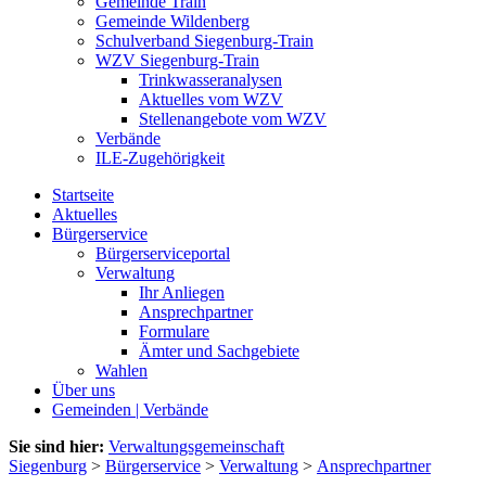
Gemeinde Train
Gemeinde Wildenberg
Schulverband Siegenburg-Train
WZV Siegenburg-Train
Trinkwasseranalysen
Aktuelles vom WZV
Stellenangebote vom WZV
Verbände
ILE-Zugehörigkeit
Startseite
Aktuelles
Bürgerservice
Bürgerserviceportal
Verwaltung
Ihr Anliegen
Ansprechpartner
Formulare
Ämter und Sachgebiete
Wahlen
Über uns
Gemeinden | Verbände
Sie sind hier:
Verwaltungsgemeinschaft
Siegenburg
>
Bürgerservice
>
Verwaltung
>
Ansprechpartner