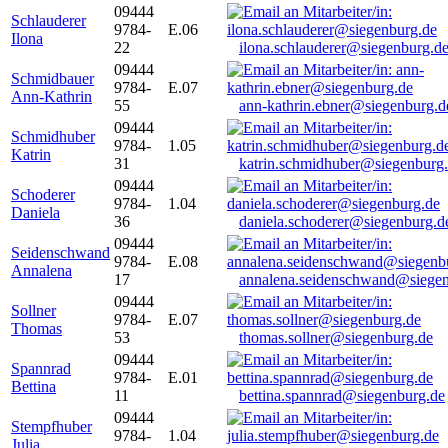
09444
Schlauderer
9784-
E.06
Ilona
22
ilona.schlauderer@siegenburg.d
09444
Schmidbauer
9784-
E.07
Ann-Kathrin
55
ann-kathrin.ebner@siegenburg.d
09444
Schmidhuber
9784-
1.05
Katrin
31
katrin.schmidhuber@siegenburg
09444
Schoderer
9784-
1.04
Daniela
36
daniela.schoderer@siegenburg.d
09444
Seidenschwand
9784-
E.08
Annalena
17
annalena.seidenschwand@siegen
09444
Sollner
9784-
E.07
Thomas
53
thomas.sollner@siegenburg.de
09444
Spannrad
9784-
E.01
Bettina
11
bettina.spannrad@siegenburg.de
09444
Stempfhuber
9784-
1.04
Julia