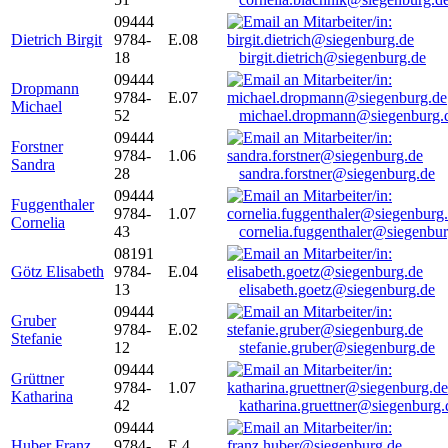
09444
Dietrich Birgit
9784-
E.08
18
birgit.dietrich@siegenburg.de
09444
Dropmann
9784-
E.07
Michael
52
michael.dropmann@siegenburg.
09444
Forstner
9784-
1.06
Sandra
28
sandra.forstner@siegenburg.de
09444
Fuggenthaler
9784-
1.07
Cornelia
43
cornelia.fuggenthaler@siegenbu
08191
Götz Elisabeth
9784-
E.04
13
elisabeth.goetz@siegenburg.de
09444
Gruber
9784-
E.02
Stefanie
12
stefanie.gruber@siegenburg.de
09444
Grüttner
9784-
1.07
Katharina
42
katharina.gruettner@siegenburg.
09444
Huber Franz
9784-
E 4