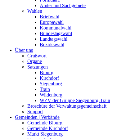
Ämter und Sachgebiete
Wahlen
Briefwahl
Europawahl
Kommunalwahl
Bundestagswahl
Landtagswahl
Bezirkswahl
Über uns
Grußwort
Organe
Satzungen
Biburg
Kirchdorf
Siegenburg
Train
Wildenberg
WZV der Gruppe Siegenburg-Train
Broschüre der Verwaltungsgemeinschaft
Support
Gemeinden | Verbände
Gemeinde Biburg
Gemeinde Kirchdorf
Markt Siegenburg