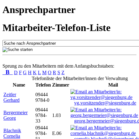
Ansprechpartner
Mitarbeiter-Telefon-Liste
Sprung zu den Mitarbeitern mit dem Anfangsbuchstaben:
B
D
F
G
H
K
L
M
O
R
S
Z
Telefonliste der Mitarbeiter/innen der Verwaltung
Name
Telefon
Zimmer
Mail
Zeitler
09444
Gerhard
9784-0
vg.vorsitzender@siegenburg.de
09444
Bergermeier
9784-
1.03
Georg
33
georg.bergermeier@siegenburg.
09444
Blachnik
9784-
E.06
Cornelia
51
cornelia.blachnik@siegenburg.d