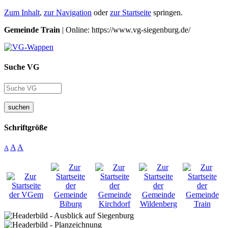
Zum Inhalt
,
zur Navigation
oder
zur Startseite
springen.
Gemeinde Train
| Online: https://www.vg-siegenburg.de/
Suche VG
suchen
Schriftgröße
A
A
A