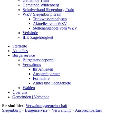
Gemeinde Train
Gemeinde Wildenberg
Schulverband Siegenburg-Train
WZV Siegenburg-Train
Trinkwasseranalysen
Aktuelles vom WZV
Stellenangebote vom WZV
Verbände
ILE-Zugehörigkeit
Startseite
Aktuelles
Bürgerservice
Bürgerserviceportal
Verwaltung
Ihr Anliegen
Ansprechpartner
Formulare
Ämter und Sachgebiete
Wahlen
Über uns
Gemeinden | Verbände
Sie sind hier:
Verwaltungsgemeinschaft
Siegenburg
>
Bürgerservice
>
Verwaltung
>
Ansprechpartner