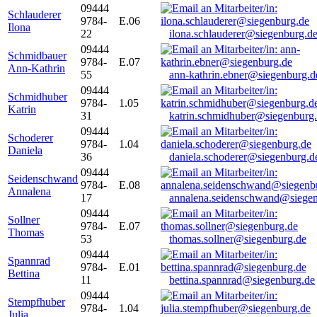
09444
Schlauderer
9784-
E.06
Ilona
22
ilona.schlauderer@siegenburg.d
09444
Schmidbauer
9784-
E.07
Ann-Kathrin
55
ann-kathrin.ebner@siegenburg.d
09444
Schmidhuber
9784-
1.05
Katrin
31
katrin.schmidhuber@siegenburg
09444
Schoderer
9784-
1.04
Daniela
36
daniela.schoderer@siegenburg.d
09444
Seidenschwand
9784-
E.08
Annalena
17
annalena.seidenschwand@siegen
09444
Sollner
9784-
E.07
Thomas
53
thomas.sollner@siegenburg.de
09444
Spannrad
9784-
E.01
Bettina
11
bettina.spannrad@siegenburg.de
09444
Stempfhuber
9784-
1.04
Julia