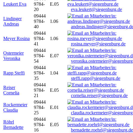
Leukert Eva
9784-
E.05
20
eva.leukert@siegenburg.de
09444
Lindinger
9784-
1.06
Andreas
40
andreas.lindinger@siegenburg.d
09444
Meyer Rosina
9784-
1.06
41
rosina.meyer@siegenburg.de
09444
Ostermeier
9784-
E.07
Veronika
54
veronika.ostermeier@siegenburg
09444
Rapp Steffi
9784-
1.04
35
steffi.rapp@siegenburg.de
09444
Reiser
9784-
E.05
Cornelia
21
cornelia.reiser@siegenburg.de
09444
Rockermeier
9784-
E.01
Claudia
25
claudia.rockermeier@siegenburg
09444
Röhrl
9784-
E.05
Bernadette
16
bernadette.roehrl@siegenburg.de