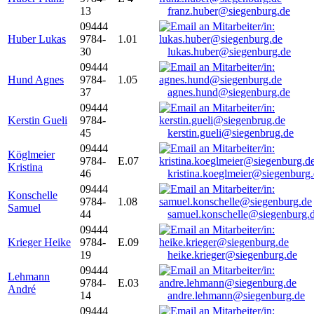
13
franz.huber@siegenburg.de
09444
Huber Lukas
9784-
1.01
30
lukas.huber@siegenburg.de
09444
Hund Agnes
9784-
1.05
37
agnes.hund@siegenburg.de
09444
Kerstin Gueli
9784-
45
kerstin.gueli@siegenbrug.de
09444
Köglmeier
9784-
E.07
Kristina
46
kristina.koeglmeier@siegenburg
09444
Konschelle
9784-
1.08
Samuel
44
samuel.konschelle@siegenburg.
09444
Krieger Heike
9784-
E.09
19
heike.krieger@siegenburg.de
09444
Lehmann
9784-
E.03
André
14
andre.lehmann@siegenburg.de
09444