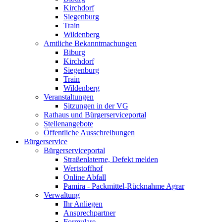
Kirchdorf
Siegenburg
Train
Wildenberg
Amtliche Bekanntmachungen
Biburg
Kirchdorf
Siegenburg
Train
Wildenberg
Veranstaltungen
Sitzungen in der VG
Rathaus und Bürgerserviceportal
Stellenangebote
Öffentliche Ausschreibungen
Bürgerservice
Bürgerserviceportal
Straßenlaterne, Defekt melden
Wertstoffhof
Online Abfall
Pamira - Packmittel-Rücknahme Agrar
Verwaltung
Ihr Anliegen
Ansprechpartner
Formulare