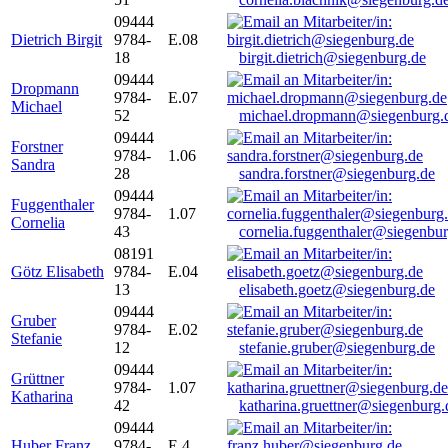
09444
Dietrich Birgit
9784-
E.08
18
birgit.dietrich@siegenburg.de
09444
Dropmann
9784-
E.07
Michael
52
michael.dropmann@siegenburg.
09444
Forstner
9784-
1.06
Sandra
28
sandra.forstner@siegenburg.de
09444
Fuggenthaler
9784-
1.07
Cornelia
43
cornelia.fuggenthaler@siegenbu
08191
Götz Elisabeth
9784-
E.04
13
elisabeth.goetz@siegenburg.de
09444
Gruber
9784-
E.02
Stefanie
12
stefanie.gruber@siegenburg.de
09444
Grüttner
9784-
1.07
Katharina
42
katharina.gruettner@siegenburg.
09444
Huber Franz
9784-
E 4