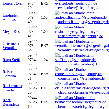
Leukert Eva
9784-
E.05
20
eva.leukert@siegenburg.de
09444
Lindinger
9784-
1.06
Andreas
40
andreas.lindinger@siegenburg.d
09444
Meyer Rosina
9784-
1.06
41
rosina.meyer@siegenburg.de
09444
Ostermeier
9784-
E.07
Veronika
54
veronika.ostermeier@siegenburg
09444
Rapp Steffi
9784-
1.04
35
steffi.rapp@siegenburg.de
09444
Reiser
9784-
E.05
Cornelia
21
cornelia.reiser@siegenburg.de
09444
Rockermeier
9784-
E.01
Claudia
25
claudia.rockermeier@siegenburg
09444
Röhrl
9784-
E.05
Bernadette
16
bernadette.roehrl@siegenburg.de