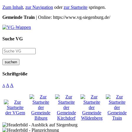
Zum Inhalt
,
zur Navigation
oder
zur Startseite
springen.
Gemeinde Train
| Online: https://www.vg-siegenburg.de/
Suche VG
suchen
Schriftgröße
A
A
A