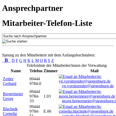
Ansprechpartner
Mitarbeiter-Telefon-Liste
Sprung zu den Mitarbeitern mit dem Anfangsbuchstaben:
B
D
F
G
H
K
L
M
O
R
S
Z
Telefonliste der Mitarbeiter/innen der Verwaltung
Name
Telefon
Zimmer
Mail
Zeitler
09444
Gerhard
9784-0
vg.vorsitzender@siegenburg.de
09444
Bergermeier
9784-
1.03
Georg
33
georg.bergermeier@siegenburg.
09444
Blachnik
9784-
E.06
Cornelia
51
cornelia.blachnik@siegenburg.d