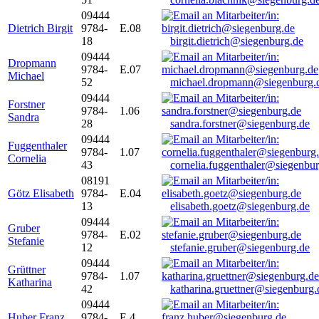
09444
Dietrich Birgit
9784-
E.08
18
birgit.dietrich@siegenburg.de
09444
Dropmann
9784-
E.07
Michael
52
michael.dropmann@siegenburg.
09444
Forstner
9784-
1.06
Sandra
28
sandra.forstner@siegenburg.de
09444
Fuggenthaler
9784-
1.07
Cornelia
43
cornelia.fuggenthaler@siegenbu
08191
Götz Elisabeth
9784-
E.04
13
elisabeth.goetz@siegenburg.de
09444
Gruber
9784-
E.02
Stefanie
12
stefanie.gruber@siegenburg.de
09444
Grüttner
9784-
1.07
Katharina
42
katharina.gruettner@siegenburg.
09444
Huber Franz
9784-
E 4