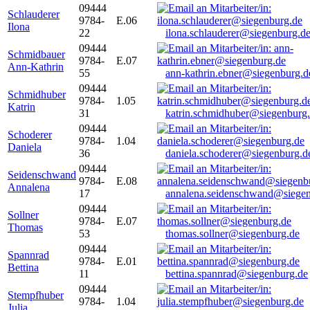
09444
Schlauderer
9784-
E.06
Ilona
22
ilona.schlauderer@siegenburg.d
09444
Schmidbauer
9784-
E.07
Ann-Kathrin
55
ann-kathrin.ebner@siegenburg.d
09444
Schmidhuber
9784-
1.05
Katrin
31
katrin.schmidhuber@siegenburg
09444
Schoderer
9784-
1.04
Daniela
36
daniela.schoderer@siegenburg.d
09444
Seidenschwand
9784-
E.08
Annalena
17
annalena.seidenschwand@siegen
09444
Sollner
9784-
E.07
Thomas
53
thomas.sollner@siegenburg.de
09444
Spannrad
9784-
E.01
Bettina
11
bettina.spannrad@siegenburg.de
09444
Stempfhuber
9784-
1.04
Julia