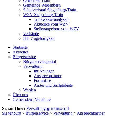
Gemeinde Train
Gemeinde Wildenberg
Schulverband Siegenburg-Train
WZV Siegenburg-Train
Trinkwasseranalysen
Aktuelles vom WZV
Stellenangebote vom WZV
Verbände
ILE-Zugehörigkeit
Startseite
Aktuelles
Bürgerservice
Bürgerserviceportal
Verwaltung
Ihr Anliegen
Ansprechpartner
Formulare
Ämter und Sachgebiete
Wahlen
Über uns
Gemeinden | Verbände
Sie sind hier:
Verwaltungsgemeinschaft
Siegenburg
>
Bürgerservice
>
Verwaltung
>
Ansprechpartner