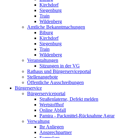
Kirchdorf
Siegenburg
Train
Wildenberg
Amtliche Bekanntmachungen
Biburg
Kirchdorf
Siegenburg
Train
Wildenberg
Veranstaltungen
Sitzungen in der VG
Rathaus und Bürgerserviceportal
Stellenangebote
Öffentliche Ausschreibungen
Bürgerservice
Bürgerserviceportal
Straßenlaterne, Defekt melden
Wertstoffhof
Online Abfall
Pamira - Packmittel-Rücknahme Agrar
Verwaltung
Ihr Anliegen
Ansprechpartner
Formulare