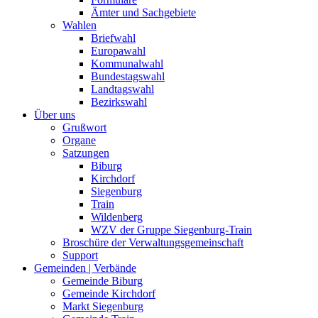
Ämter und Sachgebiete
Wahlen
Briefwahl
Europawahl
Kommunalwahl
Bundestagswahl
Landtagswahl
Bezirkswahl
Über uns
Grußwort
Organe
Satzungen
Biburg
Kirchdorf
Siegenburg
Train
Wildenberg
WZV der Gruppe Siegenburg-Train
Broschüre der Verwaltungsgemeinschaft
Support
Gemeinden | Verbände
Gemeinde Biburg
Gemeinde Kirchdorf
Markt Siegenburg