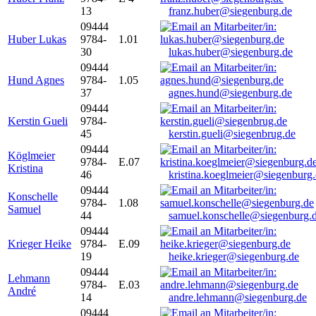
13
franz.huber@siegenburg.de
09444
Huber Lukas
9784-
1.01
30
lukas.huber@siegenburg.de
09444
Hund Agnes
9784-
1.05
37
agnes.hund@siegenburg.de
09444
Kerstin Gueli
9784-
45
kerstin.gueli@siegenbrug.de
09444
Köglmeier
9784-
E.07
Kristina
46
kristina.koeglmeier@siegenburg
09444
Konschelle
9784-
1.08
Samuel
44
samuel.konschelle@siegenburg.
09444
Krieger Heike
9784-
E.09
19
heike.krieger@siegenburg.de
09444
Lehmann
9784-
E.03
André
14
andre.lehmann@siegenburg.de
09444