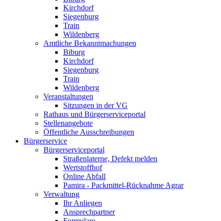
Kirchdorf
Siegenburg
Train
Wildenberg
Amtliche Bekanntmachungen
Biburg
Kirchdorf
Siegenburg
Train
Wildenberg
Veranstaltungen
Sitzungen in der VG
Rathaus und Bürgerserviceportal
Stellenangebote
Öffentliche Ausschreibungen
Bürgerservice
Bürgerserviceportal
Straßenlaterne, Defekt melden
Wertstoffhof
Online Abfall
Pamira - Packmittel-Rücknahme Agrar
Verwaltung
Ihr Anliegen
Ansprechpartner
Formulare