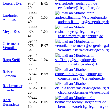
Leukert Eva
9784-
E.05
20
eva.leukert@siegenburg.de
09444
Lindinger
9784-
1.06
Andreas
40
andreas.lindinger@siegenburg.d
09444
Meyer Rosina
9784-
1.06
41
rosina.meyer@siegenburg.de
09444
Ostermeier
9784-
E.07
Veronika
54
veronika.ostermeier@siegenburg
09444
Rapp Steffi
9784-
1.04
35
steffi.rapp@siegenburg.de
09444
Reiser
9784-
E.05
Cornelia
21
cornelia.reiser@siegenburg.de
09444
Rockermeier
9784-
E.01
Claudia
25
claudia.rockermeier@siegenburg
09444
Röhrl
9784-
E.05
Bernadette
16
bernadette.roehrl@siegenburg.de