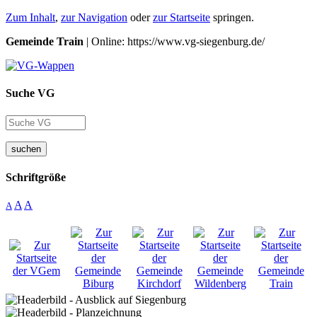
Zum Inhalt
,
zur Navigation
oder
zur Startseite
springen.
Gemeinde Train
| Online: https://www.vg-siegenburg.de/
Suche VG
suchen
Schriftgröße
A
A
A