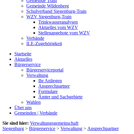
Gemeinde Train
Gemeinde Wildenberg
Schulverband Siegenburg-Train
WZV Siegenburg-Train
Trinkwasseranalysen
Aktuelles vom WZV
Stellenangebote vom WZV
Verbände
ILE-Zugehörigkeit
Startseite
Aktuelles
Bürgerservice
Bürgerserviceportal
Verwaltung
Ihr Anliegen
Ansprechpartner
Formulare
Ämter und Sachgebiete
Wahlen
Über uns
Gemeinden | Verbände
Sie sind hier:
Verwaltungsgemeinschaft
Siegenburg
>
Bürgerservice
>
Verwaltung
>
Ansprechpartner