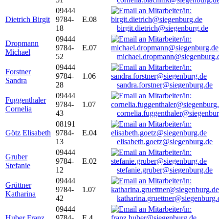
09444
Dietrich Birgit
9784-
E.08
18
birgit.dietrich@siegenburg.de
09444
Dropmann
9784-
E.07
Michael
52
michael.dropmann@siegenburg.
09444
Forstner
9784-
1.06
Sandra
28
sandra.forstner@siegenburg.de
09444
Fuggenthaler
9784-
1.07
Cornelia
43
cornelia.fuggenthaler@siegenbu
08191
Götz Elisabeth
9784-
E.04
13
elisabeth.goetz@siegenburg.de
09444
Gruber
9784-
E.02
Stefanie
12
stefanie.gruber@siegenburg.de
09444
Grüttner
9784-
1.07
Katharina
42
katharina.gruettner@siegenburg.
09444
Huber Franz
9784-
E 4