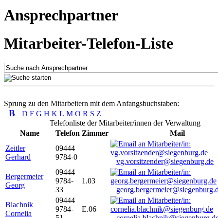
Ansprechpartner
Mitarbeiter-Telefon-Liste
Sprung zu den Mitarbeitern mit dem Anfangsbuchstaben:
B
D
F
G
H
K
L
M
O
R
S
Z
Telefonliste der Mitarbeiter/innen der Verwaltung
Name
Telefon
Zimmer
Mail
Zeitler
09444
Gerhard
9784-0
vg.vorsitzender@siegenburg.de
09444
Bergermeier
9784-
1.03
Georg
33
georg.bergermeier@siegenburg.
09444
Blachnik
9784-
E.06
Cornelia
51
cornelia.blachnik@siegenburg.d