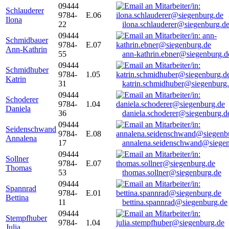
09444
Schlauderer
9784-
E.06
Ilona
22
ilona.schlauderer@siegenburg.d
09444
Schmidbauer
9784-
E.07
Ann-Kathrin
55
ann-kathrin.ebner@siegenburg.d
09444
Schmidhuber
9784-
1.05
Katrin
31
katrin.schmidhuber@siegenburg
09444
Schoderer
9784-
1.04
Daniela
36
daniela.schoderer@siegenburg.d
09444
Seidenschwand
9784-
E.08
Annalena
17
annalena.seidenschwand@siegen
09444
Sollner
9784-
E.07
Thomas
53
thomas.sollner@siegenburg.de
09444
Spannrad
9784-
E.01
Bettina
11
bettina.spannrad@siegenburg.de
09444
Stempfhuber
9784-
1.04
Julia