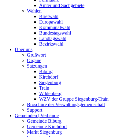
Ämter und Sachgebiete
Wahlen
Briefwahl
Europawahl
Kommunalwahl
Bundestagswahl
Landtagswahl
Bezirkswahl
Über uns
Grußwort
Organe
Satzungen
Biburg
Kirchdorf
Siegenburg
Train
Wildenberg
WZV der Gruppe Siegenburg-Train
Broschüre der Verwaltungsgemeinschaft
Support
Gemeinden | Verbände
Gemeinde Biburg
Gemeinde Kirchdorf
Markt Siegenburg