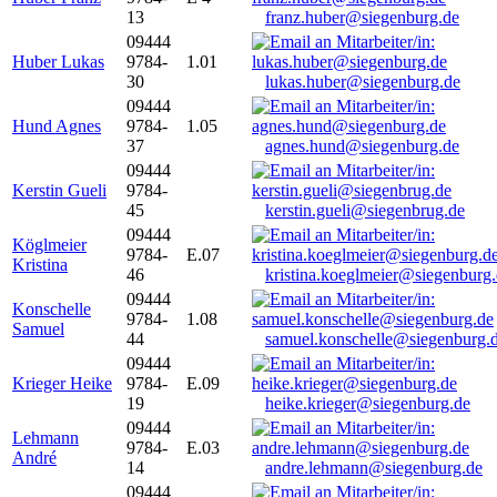
13
franz.huber@siegenburg.de
09444
Huber Lukas
9784-
1.01
30
lukas.huber@siegenburg.de
09444
Hund Agnes
9784-
1.05
37
agnes.hund@siegenburg.de
09444
Kerstin Gueli
9784-
45
kerstin.gueli@siegenbrug.de
09444
Köglmeier
9784-
E.07
Kristina
46
kristina.koeglmeier@siegenburg
09444
Konschelle
9784-
1.08
Samuel
44
samuel.konschelle@siegenburg.
09444
Krieger Heike
9784-
E.09
19
heike.krieger@siegenburg.de
09444
Lehmann
9784-
E.03
André
14
andre.lehmann@siegenburg.de
09444