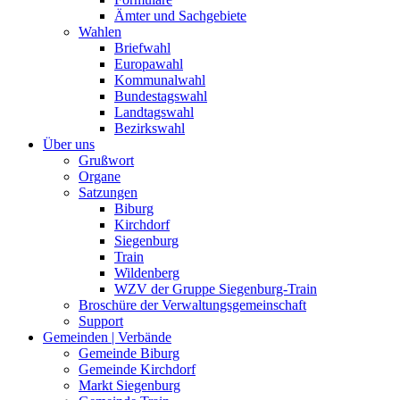
Ämter und Sachgebiete
Wahlen
Briefwahl
Europawahl
Kommunalwahl
Bundestagswahl
Landtagswahl
Bezirkswahl
Über uns
Grußwort
Organe
Satzungen
Biburg
Kirchdorf
Siegenburg
Train
Wildenberg
WZV der Gruppe Siegenburg-Train
Broschüre der Verwaltungsgemeinschaft
Support
Gemeinden | Verbände
Gemeinde Biburg
Gemeinde Kirchdorf
Markt Siegenburg