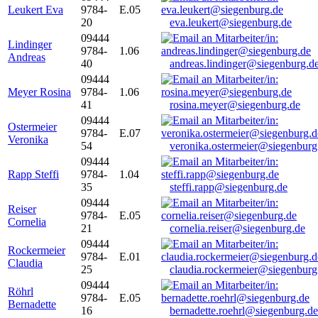
Leukert Eva
9784-
E.05
20
eva.leukert@siegenburg.de
09444
Lindinger
9784-
1.06
Andreas
40
andreas.lindinger@siegenburg.d
09444
Meyer Rosina
9784-
1.06
41
rosina.meyer@siegenburg.de
09444
Ostermeier
9784-
E.07
Veronika
54
veronika.ostermeier@siegenburg
09444
Rapp Steffi
9784-
1.04
35
steffi.rapp@siegenburg.de
09444
Reiser
9784-
E.05
Cornelia
21
cornelia.reiser@siegenburg.de
09444
Rockermeier
9784-
E.01
Claudia
25
claudia.rockermeier@siegenburg
09444
Röhrl
9784-
E.05
Bernadette
16
bernadette.roehrl@siegenburg.de