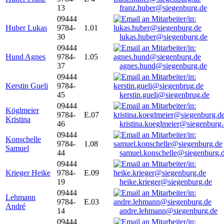
13
franz.huber@siegenburg.de
09444
Huber Lukas
9784-
1.01
30
lukas.huber@siegenburg.de
09444
Hund Agnes
9784-
1.05
37
agnes.hund@siegenburg.de
09444
Kerstin Gueli
9784-
45
kerstin.gueli@siegenbrug.de
09444
Köglmeier
9784-
E.07
Kristina
46
kristina.koeglmeier@siegenburg
09444
Konschelle
9784-
1.08
Samuel
44
samuel.konschelle@siegenburg.
09444
Krieger Heike
9784-
E.09
19
heike.krieger@siegenburg.de
09444
Lehmann
9784-
E.03
André
14
andre.lehmann@siegenburg.de
09444