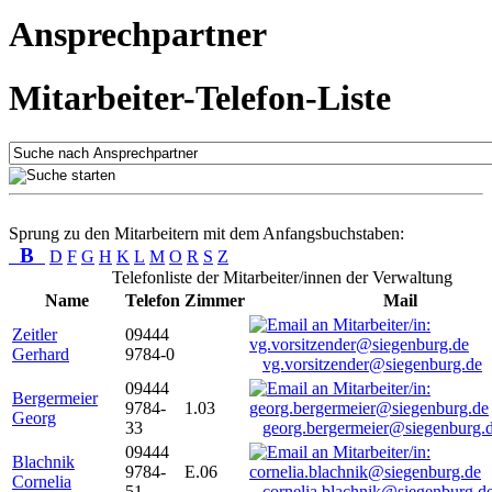
Ansprechpartner
Mitarbeiter-Telefon-Liste
Sprung zu den Mitarbeitern mit dem Anfangsbuchstaben:
B
D
F
G
H
K
L
M
O
R
S
Z
Telefonliste der Mitarbeiter/innen der Verwaltung
Name
Telefon
Zimmer
Mail
Zeitler
09444
Gerhard
9784-0
vg.vorsitzender@siegenburg.de
09444
Bergermeier
9784-
1.03
Georg
33
georg.bergermeier@siegenburg.
09444
Blachnik
9784-
E.06
Cornelia
51
cornelia.blachnik@siegenburg.d