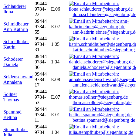
09444
Schlauderer
9784-
E.06
Ilona
22
ilona.schlauderer@siegenburg.d
09444
Schmidbauer
9784-
E.07
Ann-Kathrin
55
ann-kathrin.ebner@siegenburg.d
09444
Schmidhuber
9784-
1.05
Katrin
31
katrin.schmidhuber@siegenburg
09444
Schoderer
9784-
1.04
Daniela
36
daniela.schoderer@siegenburg.d
09444
Seidenschwand
9784-
E.08
Annalena
17
annalena.seidenschwand@siegen
09444
Sollner
9784-
E.07
Thomas
53
thomas.sollner@siegenburg.de
09444
Spannrad
9784-
E.01
Bettina
11
bettina.spannrad@siegenburg.de
09444
Stempfhuber
9784-
1.04
Julia