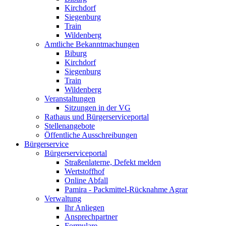
Kirchdorf
Siegenburg
Train
Wildenberg
Amtliche Bekanntmachungen
Biburg
Kirchdorf
Siegenburg
Train
Wildenberg
Veranstaltungen
Sitzungen in der VG
Rathaus und Bürgerserviceportal
Stellenangebote
Öffentliche Ausschreibungen
Bürgerservice
Bürgerserviceportal
Straßenlaterne, Defekt melden
Wertstoffhof
Online Abfall
Pamira - Packmittel-Rücknahme Agrar
Verwaltung
Ihr Anliegen
Ansprechpartner
Formulare