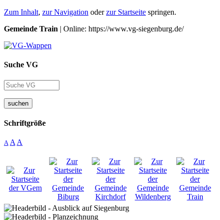
Zum Inhalt
,
zur Navigation
oder
zur Startseite
springen.
Gemeinde Train
| Online: https://www.vg-siegenburg.de/
Suche VG
suchen
Schriftgröße
A
A
A