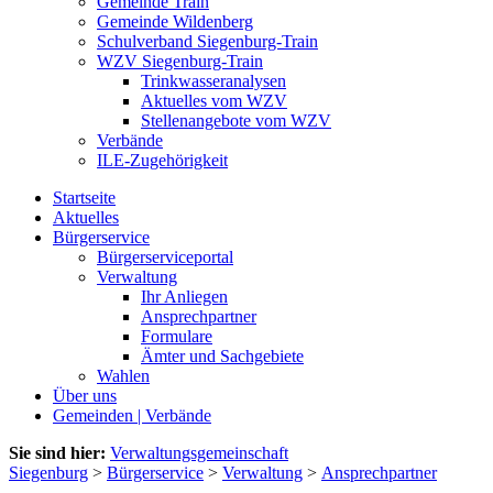
Gemeinde Train
Gemeinde Wildenberg
Schulverband Siegenburg-Train
WZV Siegenburg-Train
Trinkwasseranalysen
Aktuelles vom WZV
Stellenangebote vom WZV
Verbände
ILE-Zugehörigkeit
Startseite
Aktuelles
Bürgerservice
Bürgerserviceportal
Verwaltung
Ihr Anliegen
Ansprechpartner
Formulare
Ämter und Sachgebiete
Wahlen
Über uns
Gemeinden | Verbände
Sie sind hier:
Verwaltungsgemeinschaft
Siegenburg
>
Bürgerservice
>
Verwaltung
>
Ansprechpartner