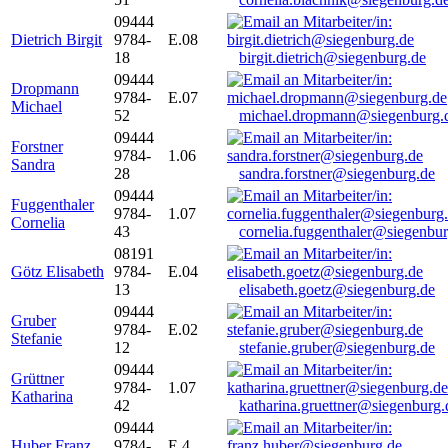
09444
Dietrich Birgit
9784-
E.08
18
birgit.dietrich@siegenburg.de
09444
Dropmann
9784-
E.07
Michael
52
michael.dropmann@siegenburg.
09444
Forstner
9784-
1.06
Sandra
28
sandra.forstner@siegenburg.de
09444
Fuggenthaler
9784-
1.07
Cornelia
43
cornelia.fuggenthaler@siegenbu
08191
Götz Elisabeth
9784-
E.04
13
elisabeth.goetz@siegenburg.de
09444
Gruber
9784-
E.02
Stefanie
12
stefanie.gruber@siegenburg.de
09444
Grüttner
9784-
1.07
Katharina
42
katharina.gruettner@siegenburg.
09444
Huber Franz
9784-
E 4