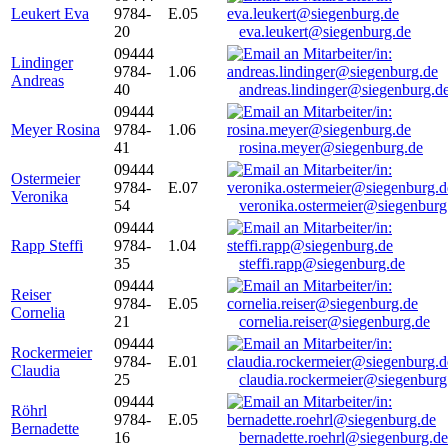
Leukert Eva
9784-
E.05
20
eva.leukert@siegenburg.de
09444
Lindinger
9784-
1.06
Andreas
40
andreas.lindinger@siegenburg.d
09444
Meyer Rosina
9784-
1.06
41
rosina.meyer@siegenburg.de
09444
Ostermeier
9784-
E.07
Veronika
54
veronika.ostermeier@siegenburg
09444
Rapp Steffi
9784-
1.04
35
steffi.rapp@siegenburg.de
09444
Reiser
9784-
E.05
Cornelia
21
cornelia.reiser@siegenburg.de
09444
Rockermeier
9784-
E.01
Claudia
25
claudia.rockermeier@siegenburg
09444
Röhrl
9784-
E.05
Bernadette
16
bernadette.roehrl@siegenburg.de