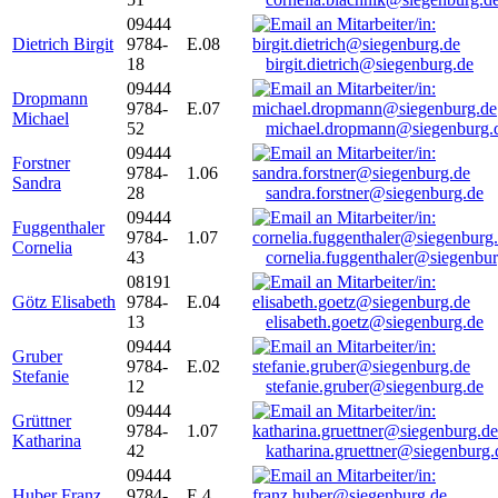
09444
Dietrich Birgit
9784-
E.08
18
birgit.dietrich@siegenburg.de
09444
Dropmann
9784-
E.07
Michael
52
michael.dropmann@siegenburg.
09444
Forstner
9784-
1.06
Sandra
28
sandra.forstner@siegenburg.de
09444
Fuggenthaler
9784-
1.07
Cornelia
43
cornelia.fuggenthaler@siegenbu
08191
Götz Elisabeth
9784-
E.04
13
elisabeth.goetz@siegenburg.de
09444
Gruber
9784-
E.02
Stefanie
12
stefanie.gruber@siegenburg.de
09444
Grüttner
9784-
1.07
Katharina
42
katharina.gruettner@siegenburg.
09444
Huber Franz
9784-
E 4