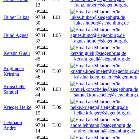
13
franz.huber@siegenburg.de
09444
Huber Lukas
9784-
1.01
30
lukas.huber@siegenburg.de
09444
Hund Agnes
9784-
1.05
37
agnes.hund@siegenburg.de
09444
Kerstin Gueli
9784-
45
kerstin.gueli@siegenbrug.de
09444
Köglmeier
9784-
E.07
Kristina
46
kristina.koeglmeier@siegenburg
09444
Konschelle
9784-
1.08
Samuel
44
samuel.konschelle@siegenburg.
09444
Krieger Heike
9784-
E.09
19
heike.krieger@siegenburg.de
09444
Lehmann
9784-
E.03
André
14
andre.lehmann@siegenburg.de
09444