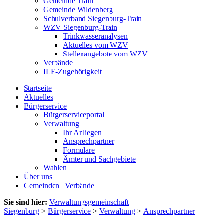
Gemeinde Train
Gemeinde Wildenberg
Schulverband Siegenburg-Train
WZV Siegenburg-Train
Trinkwasseranalysen
Aktuelles vom WZV
Stellenangebote vom WZV
Verbände
ILE-Zugehörigkeit
Startseite
Aktuelles
Bürgerservice
Bürgerserviceportal
Verwaltung
Ihr Anliegen
Ansprechpartner
Formulare
Ämter und Sachgebiete
Wahlen
Über uns
Gemeinden | Verbände
Sie sind hier:
Verwaltungsgemeinschaft
Siegenburg
>
Bürgerservice
>
Verwaltung
>
Ansprechpartner