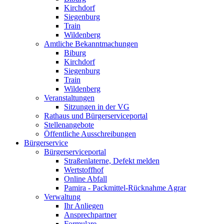
Kirchdorf
Siegenburg
Train
Wildenberg
Amtliche Bekanntmachungen
Biburg
Kirchdorf
Siegenburg
Train
Wildenberg
Veranstaltungen
Sitzungen in der VG
Rathaus und Bürgerserviceportal
Stellenangebote
Öffentliche Ausschreibungen
Bürgerservice
Bürgerserviceportal
Straßenlaterne, Defekt melden
Wertstoffhof
Online Abfall
Pamira - Packmittel-Rücknahme Agrar
Verwaltung
Ihr Anliegen
Ansprechpartner
Formulare