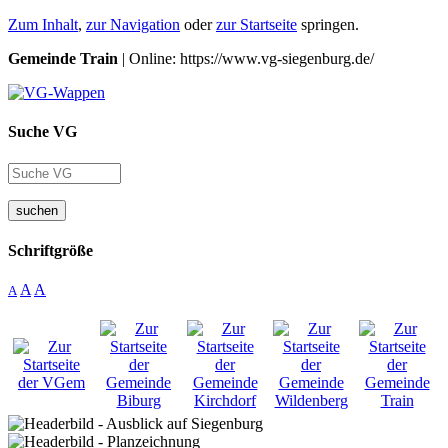
Zum Inhalt
,
zur Navigation
oder
zur Startseite
springen.
Gemeinde Train
| Online: https://www.vg-siegenburg.de/
Suche VG
suchen
Schriftgröße
A
A
A