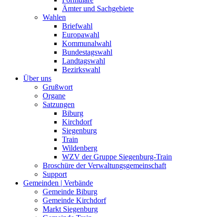
Ämter und Sachgebiete
Wahlen
Briefwahl
Europawahl
Kommunalwahl
Bundestagswahl
Landtagswahl
Bezirkswahl
Über uns
Grußwort
Organe
Satzungen
Biburg
Kirchdorf
Siegenburg
Train
Wildenberg
WZV der Gruppe Siegenburg-Train
Broschüre der Verwaltungsgemeinschaft
Support
Gemeinden | Verbände
Gemeinde Biburg
Gemeinde Kirchdorf
Markt Siegenburg