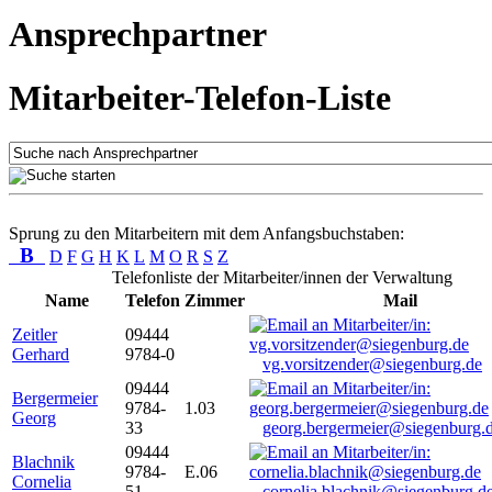
Ansprechpartner
Mitarbeiter-Telefon-Liste
Sprung zu den Mitarbeitern mit dem Anfangsbuchstaben:
B
D
F
G
H
K
L
M
O
R
S
Z
Telefonliste der Mitarbeiter/innen der Verwaltung
Name
Telefon
Zimmer
Mail
Zeitler
09444
Gerhard
9784-0
vg.vorsitzender@siegenburg.de
09444
Bergermeier
9784-
1.03
Georg
33
georg.bergermeier@siegenburg.
09444
Blachnik
9784-
E.06
Cornelia
51
cornelia.blachnik@siegenburg.d