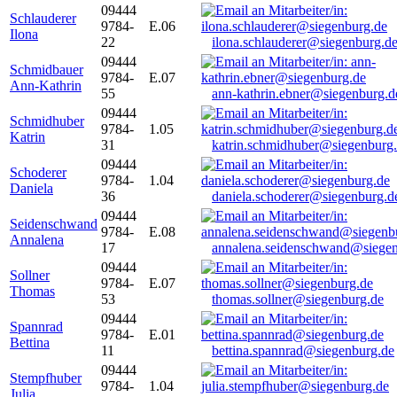
09444
Schlauderer
9784-
E.06
Ilona
22
ilona.schlauderer@siegenburg.d
09444
Schmidbauer
9784-
E.07
Ann-Kathrin
55
ann-kathrin.ebner@siegenburg.d
09444
Schmidhuber
9784-
1.05
Katrin
31
katrin.schmidhuber@siegenburg
09444
Schoderer
9784-
1.04
Daniela
36
daniela.schoderer@siegenburg.d
09444
Seidenschwand
9784-
E.08
Annalena
17
annalena.seidenschwand@siegen
09444
Sollner
9784-
E.07
Thomas
53
thomas.sollner@siegenburg.de
09444
Spannrad
9784-
E.01
Bettina
11
bettina.spannrad@siegenburg.de
09444
Stempfhuber
9784-
1.04
Julia