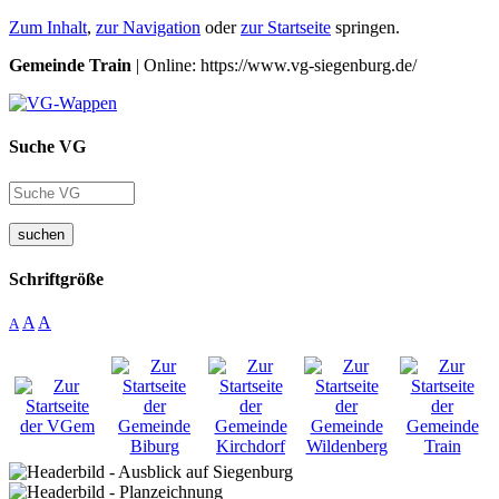
Zum Inhalt
,
zur Navigation
oder
zur Startseite
springen.
Gemeinde Train
| Online: https://www.vg-siegenburg.de/
Suche VG
suchen
Schriftgröße
A
A
A