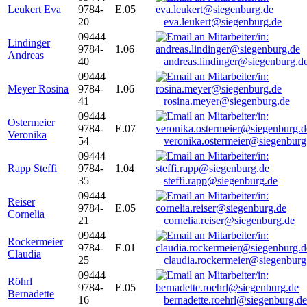
Leukert Eva
9784-
E.05
20
eva.leukert@siegenburg.de
09444
Lindinger
9784-
1.06
Andreas
40
andreas.lindinger@siegenburg.d
09444
Meyer Rosina
9784-
1.06
41
rosina.meyer@siegenburg.de
09444
Ostermeier
9784-
E.07
Veronika
54
veronika.ostermeier@siegenburg
09444
Rapp Steffi
9784-
1.04
35
steffi.rapp@siegenburg.de
09444
Reiser
9784-
E.05
Cornelia
21
cornelia.reiser@siegenburg.de
09444
Rockermeier
9784-
E.01
Claudia
25
claudia.rockermeier@siegenburg
09444
Röhrl
9784-
E.05
Bernadette
16
bernadette.roehrl@siegenburg.de