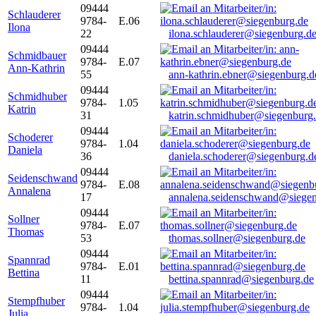
09444
Schlauderer
9784-
E.06
Ilona
22
ilona.schlauderer@siegenburg.d
09444
Schmidbauer
9784-
E.07
Ann-Kathrin
55
ann-kathrin.ebner@siegenburg.d
09444
Schmidhuber
9784-
1.05
Katrin
31
katrin.schmidhuber@siegenburg
09444
Schoderer
9784-
1.04
Daniela
36
daniela.schoderer@siegenburg.d
09444
Seidenschwand
9784-
E.08
Annalena
17
annalena.seidenschwand@siegen
09444
Sollner
9784-
E.07
Thomas
53
thomas.sollner@siegenburg.de
09444
Spannrad
9784-
E.01
Bettina
11
bettina.spannrad@siegenburg.de
09444
Stempfhuber
9784-
1.04
Julia