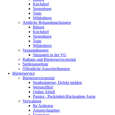
Kirchdorf
Siegenburg
Train
Wildenberg
Amtliche Bekanntmachungen
Biburg
Kirchdorf
Siegenburg
Train
Wildenberg
Veranstaltungen
Sitzungen in der VG
Rathaus und Bürgerserviceportal
Stellenangebote
Öffentliche Ausschreibungen
Bürgerservice
Bürgerserviceportal
Straßenlaterne, Defekt melden
Wertstoffhof
Online Abfall
Pamira - Packmittel-Rücknahme Agrar
Verwaltung
Ihr Anliegen
Ansprechpartner
Formulare