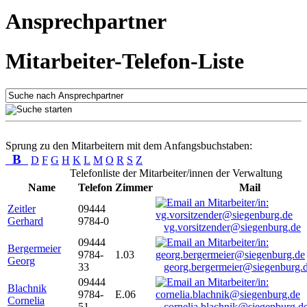
Ansprechpartner
Mitarbeiter-Telefon-Liste
Sprung zu den Mitarbeitern mit dem Anfangsbuchstaben:
B
D
F
G
H
K
L
M
O
R
S
Z
Telefonliste der Mitarbeiter/innen der Verwaltung
Name
Telefon
Zimmer
Mail
Zeitler
09444
Gerhard
9784-0
vg.vorsitzender@siegenburg.de
09444
Bergermeier
9784-
1.03
Georg
33
georg.bergermeier@siegenburg.
09444
Blachnik
9784-
E.06
Cornelia
51
cornelia.blachnik@siegenburg.d