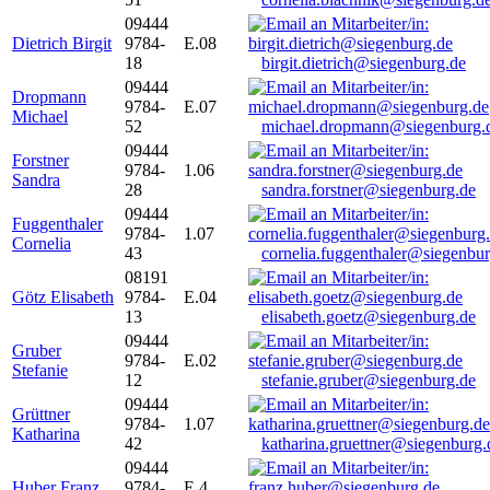
09444
Dietrich Birgit
9784-
E.08
18
birgit.dietrich@siegenburg.de
09444
Dropmann
9784-
E.07
Michael
52
michael.dropmann@siegenburg.
09444
Forstner
9784-
1.06
Sandra
28
sandra.forstner@siegenburg.de
09444
Fuggenthaler
9784-
1.07
Cornelia
43
cornelia.fuggenthaler@siegenbu
08191
Götz Elisabeth
9784-
E.04
13
elisabeth.goetz@siegenburg.de
09444
Gruber
9784-
E.02
Stefanie
12
stefanie.gruber@siegenburg.de
09444
Grüttner
9784-
1.07
Katharina
42
katharina.gruettner@siegenburg.
09444
Huber Franz
9784-
E 4