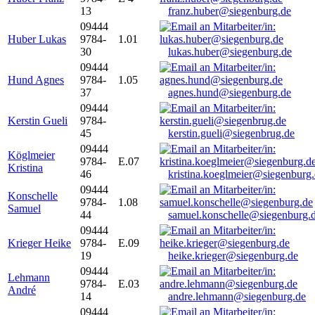
13
franz.huber@siegenburg.de
09444
Huber Lukas
9784-
1.01
30
lukas.huber@siegenburg.de
09444
Hund Agnes
9784-
1.05
37
agnes.hund@siegenburg.de
09444
Kerstin Gueli
9784-
45
kerstin.gueli@siegenbrug.de
09444
Köglmeier
9784-
E.07
Kristina
46
kristina.koeglmeier@siegenburg
09444
Konschelle
9784-
1.08
Samuel
44
samuel.konschelle@siegenburg.
09444
Krieger Heike
9784-
E.09
19
heike.krieger@siegenburg.de
09444
Lehmann
9784-
E.03
André
14
andre.lehmann@siegenburg.de
09444