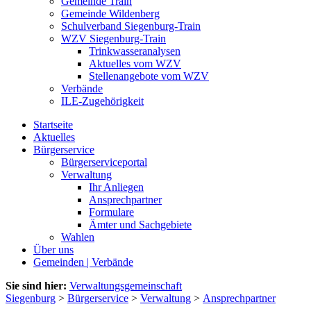
Gemeinde Train
Gemeinde Wildenberg
Schulverband Siegenburg-Train
WZV Siegenburg-Train
Trinkwasseranalysen
Aktuelles vom WZV
Stellenangebote vom WZV
Verbände
ILE-Zugehörigkeit
Startseite
Aktuelles
Bürgerservice
Bürgerserviceportal
Verwaltung
Ihr Anliegen
Ansprechpartner
Formulare
Ämter und Sachgebiete
Wahlen
Über uns
Gemeinden | Verbände
Sie sind hier:
Verwaltungsgemeinschaft
Siegenburg
>
Bürgerservice
>
Verwaltung
>
Ansprechpartner