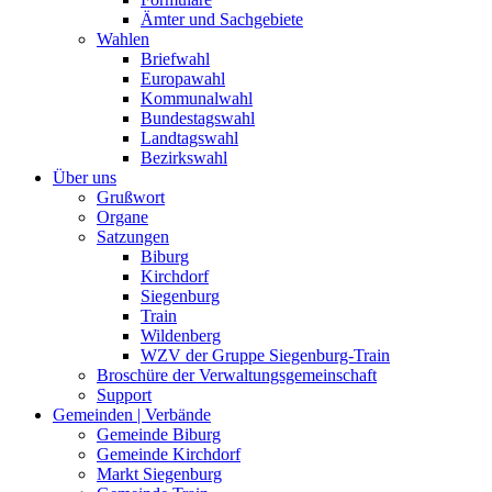
Ämter und Sachgebiete
Wahlen
Briefwahl
Europawahl
Kommunalwahl
Bundestagswahl
Landtagswahl
Bezirkswahl
Über uns
Grußwort
Organe
Satzungen
Biburg
Kirchdorf
Siegenburg
Train
Wildenberg
WZV der Gruppe Siegenburg-Train
Broschüre der Verwaltungsgemeinschaft
Support
Gemeinden | Verbände
Gemeinde Biburg
Gemeinde Kirchdorf
Markt Siegenburg