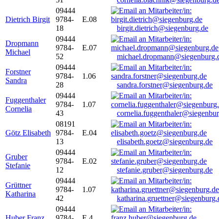
09444
Dietrich Birgit
9784-
E.08
18
birgit.dietrich@siegenburg.de
09444
Dropmann
9784-
E.07
Michael
52
michael.dropmann@siegenburg.
09444
Forstner
9784-
1.06
Sandra
28
sandra.forstner@siegenburg.de
09444
Fuggenthaler
9784-
1.07
Cornelia
43
cornelia.fuggenthaler@siegenbu
08191
Götz Elisabeth
9784-
E.04
13
elisabeth.goetz@siegenburg.de
09444
Gruber
9784-
E.02
Stefanie
12
stefanie.gruber@siegenburg.de
09444
Grüttner
9784-
1.07
Katharina
42
katharina.gruettner@siegenburg.
09444
Huber Franz
9784-
E 4