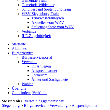
Gemeinde Train
Gemeinde Wildenberg
Schulverband Siegenburg-Train
WZV Siegenburg-Train
Trinkwasseranalysen
Aktuelles vom WZV
Stellenangebote vom WZV
Verbände
ILE-Zugehörigkeit
Startseite
Aktuelles
Bürgerservice
Bürgerserviceportal
Verwaltung
Ihr Anliegen
Ansprechpartner
Formulare
Ämter und Sachgebiete
Wahlen
Über uns
Gemeinden | Verbände
Sie sind hier:
Verwaltungsgemeinschaft
Siegenburg
>
Bürgerservice
>
Verwaltung
>
Ansprechpartner