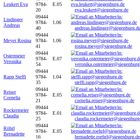
Leukert Eva
9784-
E.05
20
eva.leukert@siegenburg.de
09444
Lindinger
9784-
1.06
Andreas
40
andreas.lindinger@siegenburg.d
09444
Meyer Rosina
9784-
1.06
41
rosina.meyer@siegenburg.de
09444
Ostermeier
9784-
E.07
Veronika
54
veronika.ostermeier@siegenburg
09444
Rapp Steffi
9784-
1.04
35
steffi.rapp@siegenburg.de
09444
Reiser
9784-
E.05
Cornelia
21
cornelia.reiser@siegenburg.de
09444
Rockermeier
9784-
E.01
Claudia
25
claudia.rockermeier@siegenburg
09444
Röhrl
9784-
E.05
Bernadette
16
bernadette.roehrl@siegenburg.de