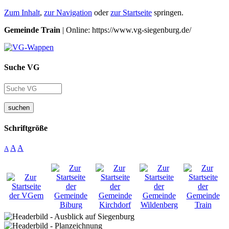
Zum Inhalt
,
zur Navigation
oder
zur Startseite
springen.
Gemeinde Train
| Online: https://www.vg-siegenburg.de/
Suche VG
suchen
Schriftgröße
A
A
A