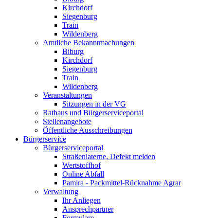
Kirchdorf
Siegenburg
Train
Wildenberg
Amtliche Bekanntmachungen
Biburg
Kirchdorf
Siegenburg
Train
Wildenberg
Veranstaltungen
Sitzungen in der VG
Rathaus und Bürgerserviceportal
Stellenangebote
Öffentliche Ausschreibungen
Bürgerservice
Bürgerserviceportal
Straßenlaterne, Defekt melden
Wertstoffhof
Online Abfall
Pamira - Packmittel-Rücknahme Agrar
Verwaltung
Ihr Anliegen
Ansprechpartner
Formulare