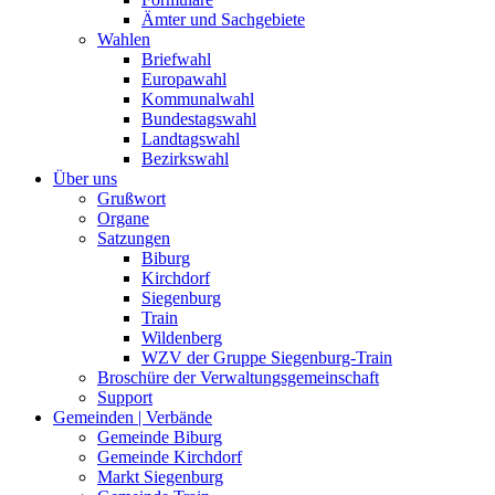
Ämter und Sachgebiete
Wahlen
Briefwahl
Europawahl
Kommunalwahl
Bundestagswahl
Landtagswahl
Bezirkswahl
Über uns
Grußwort
Organe
Satzungen
Biburg
Kirchdorf
Siegenburg
Train
Wildenberg
WZV der Gruppe Siegenburg-Train
Broschüre der Verwaltungsgemeinschaft
Support
Gemeinden | Verbände
Gemeinde Biburg
Gemeinde Kirchdorf
Markt Siegenburg