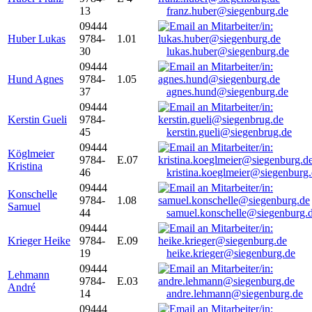
13
franz.huber@siegenburg.de
09444
Huber Lukas
9784-
1.01
30
lukas.huber@siegenburg.de
09444
Hund Agnes
9784-
1.05
37
agnes.hund@siegenburg.de
09444
Kerstin Gueli
9784-
45
kerstin.gueli@siegenbrug.de
09444
Köglmeier
9784-
E.07
Kristina
46
kristina.koeglmeier@siegenburg
09444
Konschelle
9784-
1.08
Samuel
44
samuel.konschelle@siegenburg.
09444
Krieger Heike
9784-
E.09
19
heike.krieger@siegenburg.de
09444
Lehmann
9784-
E.03
André
14
andre.lehmann@siegenburg.de
09444