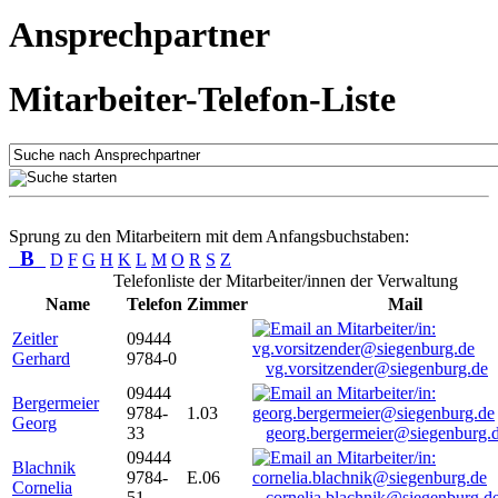
Ansprechpartner
Mitarbeiter-Telefon-Liste
Sprung zu den Mitarbeitern mit dem Anfangsbuchstaben:
B
D
F
G
H
K
L
M
O
R
S
Z
Telefonliste der Mitarbeiter/innen der Verwaltung
Name
Telefon
Zimmer
Mail
Zeitler
09444
Gerhard
9784-0
vg.vorsitzender@siegenburg.de
09444
Bergermeier
9784-
1.03
Georg
33
georg.bergermeier@siegenburg.
09444
Blachnik
9784-
E.06
Cornelia
51
cornelia.blachnik@siegenburg.d