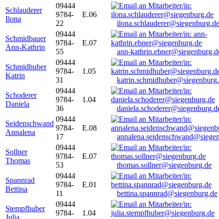
09444
Schlauderer
9784-
E.06
Ilona
22
ilona.schlauderer@siegenburg.d
09444
Schmidbauer
9784-
E.07
Ann-Kathrin
55
ann-kathrin.ebner@siegenburg.d
09444
Schmidhuber
9784-
1.05
Katrin
31
katrin.schmidhuber@siegenburg
09444
Schoderer
9784-
1.04
Daniela
36
daniela.schoderer@siegenburg.d
09444
Seidenschwand
9784-
E.08
Annalena
17
annalena.seidenschwand@siegen
09444
Sollner
9784-
E.07
Thomas
53
thomas.sollner@siegenburg.de
09444
Spannrad
9784-
E.01
Bettina
11
bettina.spannrad@siegenburg.de
09444
Stempfhuber
9784-
1.04
Julia