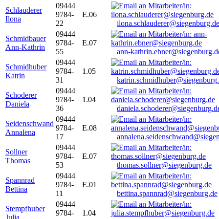
09444
Schlauderer
9784-
E.06
Ilona
22
ilona.schlauderer@siegenburg.d
09444
Schmidbauer
9784-
E.07
Ann-Kathrin
55
ann-kathrin.ebner@siegenburg.d
09444
Schmidhuber
9784-
1.05
Katrin
31
katrin.schmidhuber@siegenburg
09444
Schoderer
9784-
1.04
Daniela
36
daniela.schoderer@siegenburg.d
09444
Seidenschwand
9784-
E.08
Annalena
17
annalena.seidenschwand@siegen
09444
Sollner
9784-
E.07
Thomas
53
thomas.sollner@siegenburg.de
09444
Spannrad
9784-
E.01
Bettina
11
bettina.spannrad@siegenburg.de
09444
Stempfhuber
9784-
1.04
Julia