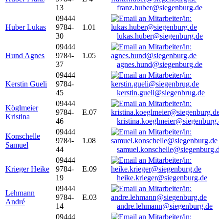
13
franz.huber@siegenburg.de
09444
Huber Lukas
9784-
1.01
30
lukas.huber@siegenburg.de
09444
Hund Agnes
9784-
1.05
37
agnes.hund@siegenburg.de
09444
Kerstin Gueli
9784-
45
kerstin.gueli@siegenbrug.de
09444
Köglmeier
9784-
E.07
Kristina
46
kristina.koeglmeier@siegenburg
09444
Konschelle
9784-
1.08
Samuel
44
samuel.konschelle@siegenburg.
09444
Krieger Heike
9784-
E.09
19
heike.krieger@siegenburg.de
09444
Lehmann
9784-
E.03
André
14
andre.lehmann@siegenburg.de
09444