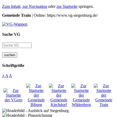
Zum Inhalt
,
zur Navigation
oder
zur Startseite
springen.
Gemeinde Train
| Online: https://www.vg-siegenburg.de/
Suche VG
suchen
Schriftgröße
A
A
A