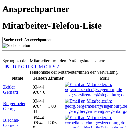
Ansprechpartner
Mitarbeiter-Telefon-Liste
Sprung zu den Mitarbeitern mit dem Anfangsbuchstaben:
B
D
F
G
H
K
L
M
O
R
S
Z
Telefonliste der Mitarbeiter/innen der Verwaltung
Name
Telefon
Zimmer
Mail
Zeitler
09444
Gerhard
9784-0
vg.vorsitzender@siegenburg.de
09444
Bergermeier
9784-
1.03
Georg
33
georg.bergermeier@siegenburg.
09444
Blachnik
9784-
E.06
Cornelia
51
cornelia.blachnik@siegenburg.d