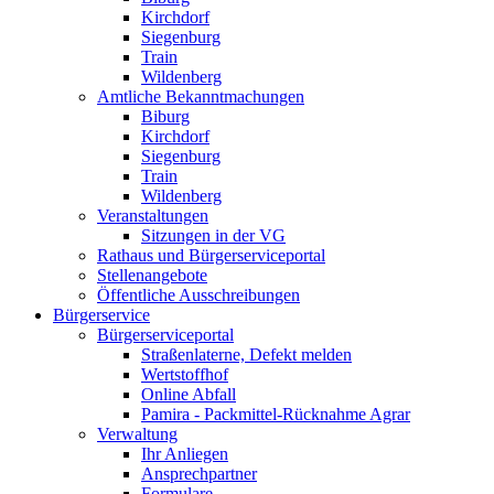
Kirchdorf
Siegenburg
Train
Wildenberg
Amtliche Bekanntmachungen
Biburg
Kirchdorf
Siegenburg
Train
Wildenberg
Veranstaltungen
Sitzungen in der VG
Rathaus und Bürgerserviceportal
Stellenangebote
Öffentliche Ausschreibungen
Bürgerservice
Bürgerserviceportal
Straßenlaterne, Defekt melden
Wertstoffhof
Online Abfall
Pamira - Packmittel-Rücknahme Agrar
Verwaltung
Ihr Anliegen
Ansprechpartner
Formulare