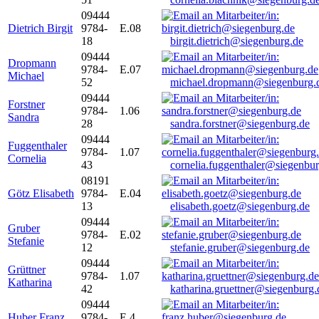
09444
Dietrich Birgit
9784-
E.08
18
birgit.dietrich@siegenburg.de
09444
Dropmann
9784-
E.07
Michael
52
michael.dropmann@siegenburg.
09444
Forstner
9784-
1.06
Sandra
28
sandra.forstner@siegenburg.de
09444
Fuggenthaler
9784-
1.07
Cornelia
43
cornelia.fuggenthaler@siegenbu
08191
Götz Elisabeth
9784-
E.04
13
elisabeth.goetz@siegenburg.de
09444
Gruber
9784-
E.02
Stefanie
12
stefanie.gruber@siegenburg.de
09444
Grüttner
9784-
1.07
Katharina
42
katharina.gruettner@siegenburg.
09444
Huber Franz
9784-
E 4