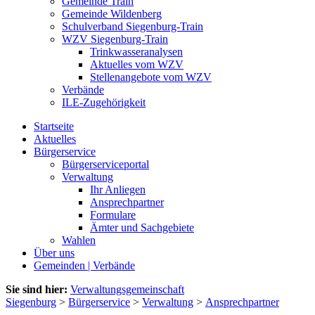
Gemeinde Train
Gemeinde Wildenberg
Schulverband Siegenburg-Train
WZV Siegenburg-Train
Trinkwasseranalysen
Aktuelles vom WZV
Stellenangebote vom WZV
Verbände
ILE-Zugehörigkeit
Startseite
Aktuelles
Bürgerservice
Bürgerserviceportal
Verwaltung
Ihr Anliegen
Ansprechpartner
Formulare
Ämter und Sachgebiete
Wahlen
Über uns
Gemeinden | Verbände
Sie sind hier:
Verwaltungsgemeinschaft
Siegenburg
>
Bürgerservice
>
Verwaltung
>
Ansprechpartner