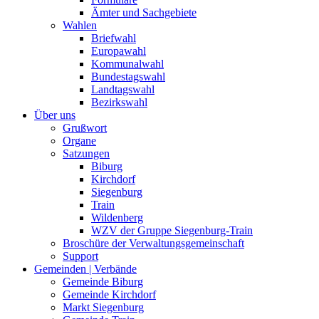
Ämter und Sachgebiete
Wahlen
Briefwahl
Europawahl
Kommunalwahl
Bundestagswahl
Landtagswahl
Bezirkswahl
Über uns
Grußwort
Organe
Satzungen
Biburg
Kirchdorf
Siegenburg
Train
Wildenberg
WZV der Gruppe Siegenburg-Train
Broschüre der Verwaltungsgemeinschaft
Support
Gemeinden | Verbände
Gemeinde Biburg
Gemeinde Kirchdorf
Markt Siegenburg