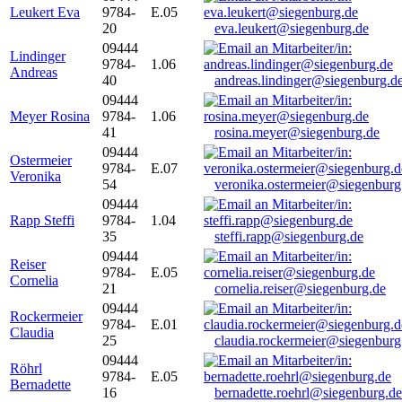
Leukert Eva
9784-
E.05
20
eva.leukert@siegenburg.de
09444
Lindinger
9784-
1.06
Andreas
40
andreas.lindinger@siegenburg.d
09444
Meyer Rosina
9784-
1.06
41
rosina.meyer@siegenburg.de
09444
Ostermeier
9784-
E.07
Veronika
54
veronika.ostermeier@siegenburg
09444
Rapp Steffi
9784-
1.04
35
steffi.rapp@siegenburg.de
09444
Reiser
9784-
E.05
Cornelia
21
cornelia.reiser@siegenburg.de
09444
Rockermeier
9784-
E.01
Claudia
25
claudia.rockermeier@siegenburg
09444
Röhrl
9784-
E.05
Bernadette
16
bernadette.roehrl@siegenburg.de