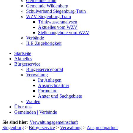
Gemeinde Train
Gemeinde Wildenberg
Schulverband Siegenburg-Train
WZV Siegenburg-Train
Trinkwasseranalysen
Aktuelles vom WZV
Stellenangebote vom WZV
Verbände
ILE-Zugehörigkeit
Startseite
Aktuelles
Bürgerservice
Bürgerserviceportal
Verwaltung
Ihr Anliegen
Ansprechpartner
Formulare
Ämter und Sachgebiete
Wahlen
Über uns
Gemeinden | Verbände
Sie sind hier:
Verwaltungsgemeinschaft
Siegenburg
>
Bürgerservice
>
Verwaltung
>
Ansprechpartner