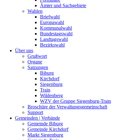
Ämter und Sachgebiete
Wahlen
Briefwahl
Europawahl
Kommunalwahl
Bundestagswahl
Landtagswahl
Bezirkswahl
Über uns
Grußwort
Organe
Satzungen
Biburg
Kirchdorf
Siegenburg
Train
Wildenberg
WZV der Gruppe Siegenburg-Train
Broschüre der Verwaltungsgemeinschaft
Support
Gemeinden | Verbände
Gemeinde Biburg
Gemeinde Kirchdorf
Markt Siegenburg