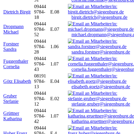
09444
Dietrich Birgit
9784-
E.08
18
birgit.dietrich@siegenburg.de
09444
Dropmann
9784-
E.07
Michael
52
michael.dropmann@siegenburg.
09444
Forstner
9784-
1.06
Sandra
28
sandra.forstner@siegenburg.de
09444
Fuggenthaler
9784-
1.07
Cornelia
43
cornelia.fuggenthaler@siegenbu
08191
Götz Elisabeth
9784-
E.04
13
elisabeth.goetz@siegenburg.de
09444
Gruber
9784-
E.02
Stefanie
12
stefanie.gruber@siegenburg.de
09444
Grüttner
9784-
1.07
Katharina
42
katharina.gruettner@siegenburg.
09444
Huber Franz
9784-
E 4