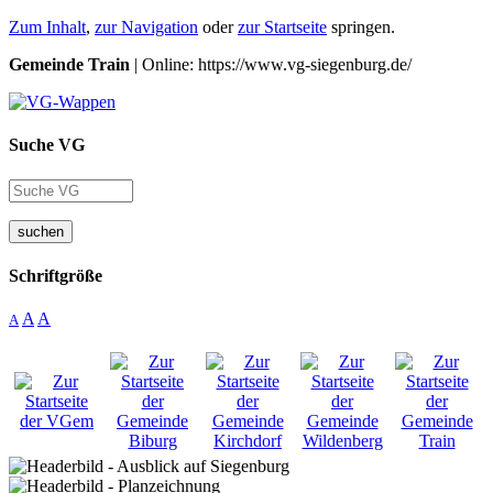
Zum Inhalt
,
zur Navigation
oder
zur Startseite
springen.
Gemeinde Train
| Online: https://www.vg-siegenburg.de/
Suche VG
suchen
Schriftgröße
A
A
A