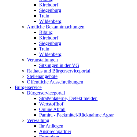
Kirchdorf
Siegenburg
Train
Wildenberg
Amtliche Bekanntmachungen
Biburg
Kirchdorf
Siegenburg
Train
Wildenberg
Veranstaltungen
Sitzungen in der VG
Rathaus und Bürgerserviceportal
Stellenangebote
Öffentliche Ausschreibungen
Bürgerservice
Bürgerserviceportal
Straßenlaterne, Defekt melden
Wertstoffhof
Online Abfall
Pamira - Packmittel-Rücknahme Agrar
Verwaltung
Ihr Anliegen
Ansprechpartner
Formulare