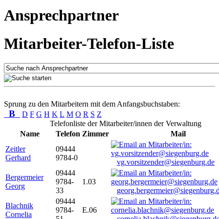
Ansprechpartner
Mitarbeiter-Telefon-Liste
Sprung zu den Mitarbeitern mit dem Anfangsbuchstaben:
B
D
F
G
H
K
L
M
O
R
S
Z
Telefonliste der Mitarbeiter/innen der Verwaltung
Name
Telefon
Zimmer
Mail
Zeitler
09444
Gerhard
9784-0
vg.vorsitzender@siegenburg.de
09444
Bergermeier
9784-
1.03
Georg
33
georg.bergermeier@siegenburg.
09444
Blachnik
9784-
E.06
Cornelia
51
cornelia.blachnik@siegenburg.d