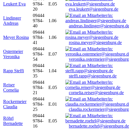
Leukert Eva
9784-
E.05
20
eva.leukert@siegenburg.de
09444
Lindinger
9784-
1.06
Andreas
40
andreas.lindinger@siegenburg.d
09444
Meyer Rosina
9784-
1.06
41
rosina.meyer@siegenburg.de
09444
Ostermeier
9784-
E.07
Veronika
54
veronika.ostermeier@siegenburg
09444
Rapp Steffi
9784-
1.04
35
steffi.rapp@siegenburg.de
09444
Reiser
9784-
E.05
Cornelia
21
cornelia.reiser@siegenburg.de
09444
Rockermeier
9784-
E.01
Claudia
25
claudia.rockermeier@siegenburg
09444
Röhrl
9784-
E.05
Bernadette
16
bernadette.roehrl@siegenburg.de