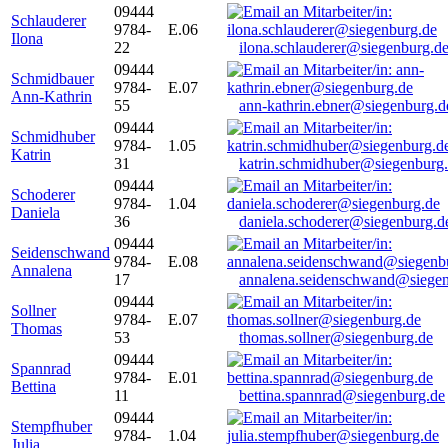
09444
Schlauderer
9784-
E.06
Ilona
22
ilona.schlauderer@siegenburg.d
09444
Schmidbauer
9784-
E.07
Ann-Kathrin
55
ann-kathrin.ebner@siegenburg.d
09444
Schmidhuber
9784-
1.05
Katrin
31
katrin.schmidhuber@siegenburg
09444
Schoderer
9784-
1.04
Daniela
36
daniela.schoderer@siegenburg.d
09444
Seidenschwand
9784-
E.08
Annalena
17
annalena.seidenschwand@siegen
09444
Sollner
9784-
E.07
Thomas
53
thomas.sollner@siegenburg.de
09444
Spannrad
9784-
E.01
Bettina
11
bettina.spannrad@siegenburg.de
09444
Stempfhuber
9784-
1.04
Julia