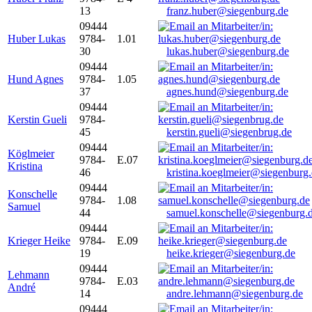
13
franz.huber@siegenburg.de
09444
Huber Lukas
9784-
1.01
30
lukas.huber@siegenburg.de
09444
Hund Agnes
9784-
1.05
37
agnes.hund@siegenburg.de
09444
Kerstin Gueli
9784-
45
kerstin.gueli@siegenbrug.de
09444
Köglmeier
9784-
E.07
Kristina
46
kristina.koeglmeier@siegenburg
09444
Konschelle
9784-
1.08
Samuel
44
samuel.konschelle@siegenburg.
09444
Krieger Heike
9784-
E.09
19
heike.krieger@siegenburg.de
09444
Lehmann
9784-
E.03
André
14
andre.lehmann@siegenburg.de
09444