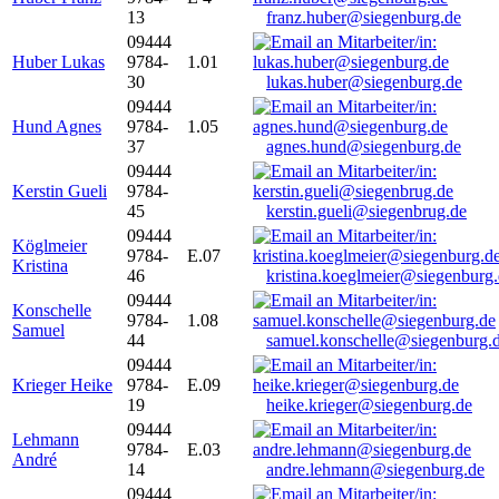
13
franz.huber@siegenburg.de
09444
Huber Lukas
9784-
1.01
30
lukas.huber@siegenburg.de
09444
Hund Agnes
9784-
1.05
37
agnes.hund@siegenburg.de
09444
Kerstin Gueli
9784-
45
kerstin.gueli@siegenbrug.de
09444
Köglmeier
9784-
E.07
Kristina
46
kristina.koeglmeier@siegenburg
09444
Konschelle
9784-
1.08
Samuel
44
samuel.konschelle@siegenburg.
09444
Krieger Heike
9784-
E.09
19
heike.krieger@siegenburg.de
09444
Lehmann
9784-
E.03
André
14
andre.lehmann@siegenburg.de
09444