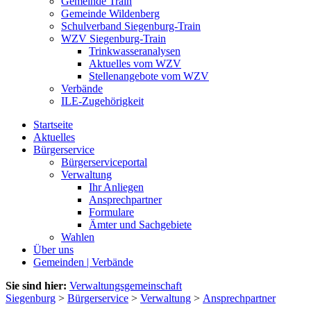
Gemeinde Train
Gemeinde Wildenberg
Schulverband Siegenburg-Train
WZV Siegenburg-Train
Trinkwasseranalysen
Aktuelles vom WZV
Stellenangebote vom WZV
Verbände
ILE-Zugehörigkeit
Startseite
Aktuelles
Bürgerservice
Bürgerserviceportal
Verwaltung
Ihr Anliegen
Ansprechpartner
Formulare
Ämter und Sachgebiete
Wahlen
Über uns
Gemeinden | Verbände
Sie sind hier:
Verwaltungsgemeinschaft
Siegenburg
>
Bürgerservice
>
Verwaltung
>
Ansprechpartner