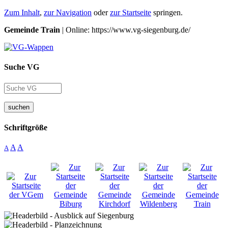
Zum Inhalt
,
zur Navigation
oder
zur Startseite
springen.
Gemeinde Train
| Online: https://www.vg-siegenburg.de/
Suche VG
suchen
Schriftgröße
A
A
A