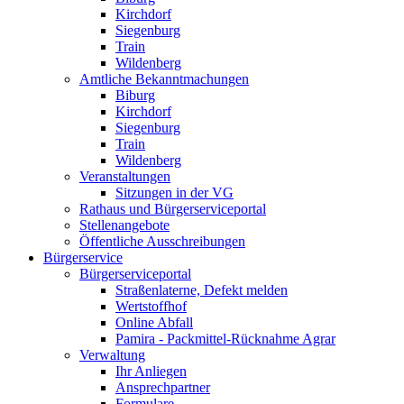
Kirchdorf
Siegenburg
Train
Wildenberg
Amtliche Bekanntmachungen
Biburg
Kirchdorf
Siegenburg
Train
Wildenberg
Veranstaltungen
Sitzungen in der VG
Rathaus und Bürgerserviceportal
Stellenangebote
Öffentliche Ausschreibungen
Bürgerservice
Bürgerserviceportal
Straßenlaterne, Defekt melden
Wertstoffhof
Online Abfall
Pamira - Packmittel-Rücknahme Agrar
Verwaltung
Ihr Anliegen
Ansprechpartner
Formulare