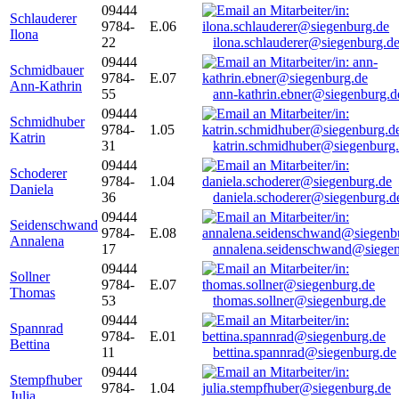
09444
Schlauderer
9784-
E.06
Ilona
22
ilona.schlauderer@siegenburg.d
09444
Schmidbauer
9784-
E.07
Ann-Kathrin
55
ann-kathrin.ebner@siegenburg.d
09444
Schmidhuber
9784-
1.05
Katrin
31
katrin.schmidhuber@siegenburg
09444
Schoderer
9784-
1.04
Daniela
36
daniela.schoderer@siegenburg.d
09444
Seidenschwand
9784-
E.08
Annalena
17
annalena.seidenschwand@siegen
09444
Sollner
9784-
E.07
Thomas
53
thomas.sollner@siegenburg.de
09444
Spannrad
9784-
E.01
Bettina
11
bettina.spannrad@siegenburg.de
09444
Stempfhuber
9784-
1.04
Julia