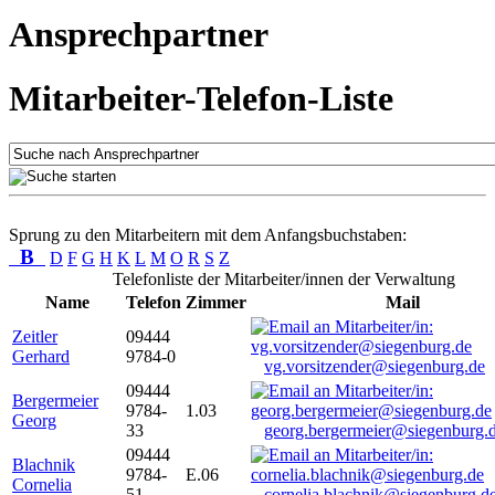
Ansprechpartner
Mitarbeiter-Telefon-Liste
Sprung zu den Mitarbeitern mit dem Anfangsbuchstaben:
B
D
F
G
H
K
L
M
O
R
S
Z
Telefonliste der Mitarbeiter/innen der Verwaltung
Name
Telefon
Zimmer
Mail
Zeitler
09444
Gerhard
9784-0
vg.vorsitzender@siegenburg.de
09444
Bergermeier
9784-
1.03
Georg
33
georg.bergermeier@siegenburg.
09444
Blachnik
9784-
E.06
Cornelia
51
cornelia.blachnik@siegenburg.d