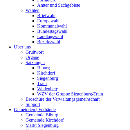
Ämter und Sachgebiete
Wahlen
Briefwahl
Europawahl
Kommunalwahl
Bundestagswahl
Landtagswahl
Bezirkswahl
Über uns
Grußwort
Organe
Satzungen
Biburg
Kirchdorf
Siegenburg
Train
Wildenberg
WZV der Gruppe Siegenburg-Train
Broschüre der Verwaltungsgemeinschaft
Support
Gemeinden | Verbände
Gemeinde Biburg
Gemeinde Kirchdorf
Markt Siegenburg