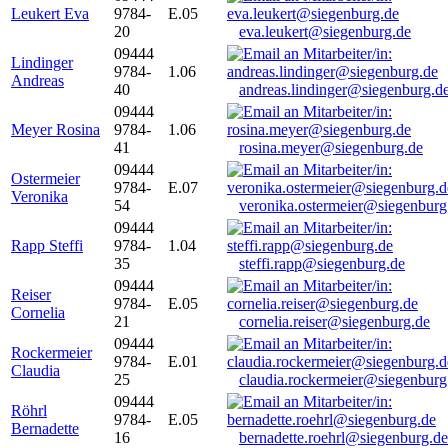
Leukert Eva
9784-
E.05
20
eva.leukert@siegenburg.de
09444
Lindinger
9784-
1.06
Andreas
40
andreas.lindinger@siegenburg.d
09444
Meyer Rosina
9784-
1.06
41
rosina.meyer@siegenburg.de
09444
Ostermeier
9784-
E.07
Veronika
54
veronika.ostermeier@siegenburg
09444
Rapp Steffi
9784-
1.04
35
steffi.rapp@siegenburg.de
09444
Reiser
9784-
E.05
Cornelia
21
cornelia.reiser@siegenburg.de
09444
Rockermeier
9784-
E.01
Claudia
25
claudia.rockermeier@siegenburg
09444
Röhrl
9784-
E.05
Bernadette
16
bernadette.roehrl@siegenburg.de