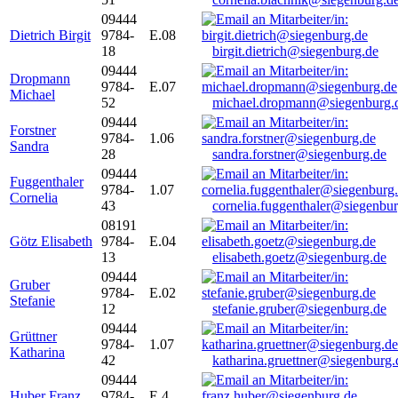
09444
Dietrich Birgit
9784-
E.08
18
birgit.dietrich@siegenburg.de
09444
Dropmann
9784-
E.07
Michael
52
michael.dropmann@siegenburg.
09444
Forstner
9784-
1.06
Sandra
28
sandra.forstner@siegenburg.de
09444
Fuggenthaler
9784-
1.07
Cornelia
43
cornelia.fuggenthaler@siegenbu
08191
Götz Elisabeth
9784-
E.04
13
elisabeth.goetz@siegenburg.de
09444
Gruber
9784-
E.02
Stefanie
12
stefanie.gruber@siegenburg.de
09444
Grüttner
9784-
1.07
Katharina
42
katharina.gruettner@siegenburg.
09444
Huber Franz
9784-
E 4