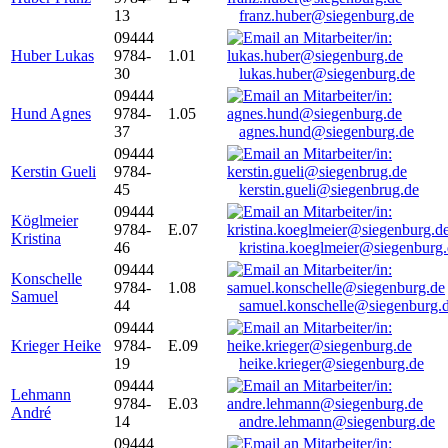
13
franz.huber@siegenburg.de
09444
Huber Lukas
9784-
1.01
30
lukas.huber@siegenburg.de
09444
Hund Agnes
9784-
1.05
37
agnes.hund@siegenburg.de
09444
Kerstin Gueli
9784-
45
kerstin.gueli@siegenbrug.de
09444
Köglmeier
9784-
E.07
Kristina
46
kristina.koeglmeier@siegenburg
09444
Konschelle
9784-
1.08
Samuel
44
samuel.konschelle@siegenburg.
09444
Krieger Heike
9784-
E.09
19
heike.krieger@siegenburg.de
09444
Lehmann
9784-
E.03
André
14
andre.lehmann@siegenburg.de
09444