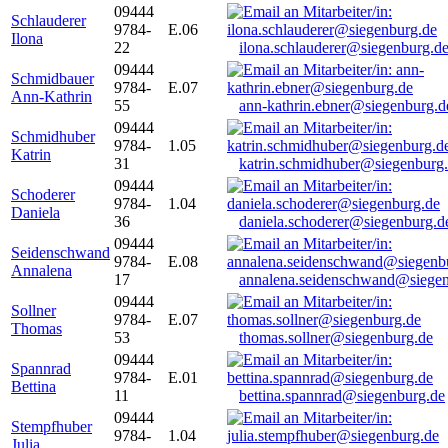
09444
Schlauderer
9784-
E.06
Ilona
22
ilona.schlauderer@siegenburg.d
09444
Schmidbauer
9784-
E.07
Ann-Kathrin
55
ann-kathrin.ebner@siegenburg.d
09444
Schmidhuber
9784-
1.05
Katrin
31
katrin.schmidhuber@siegenburg
09444
Schoderer
9784-
1.04
Daniela
36
daniela.schoderer@siegenburg.d
09444
Seidenschwand
9784-
E.08
Annalena
17
annalena.seidenschwand@siegen
09444
Sollner
9784-
E.07
Thomas
53
thomas.sollner@siegenburg.de
09444
Spannrad
9784-
E.01
Bettina
11
bettina.spannrad@siegenburg.de
09444
Stempfhuber
9784-
1.04
Julia