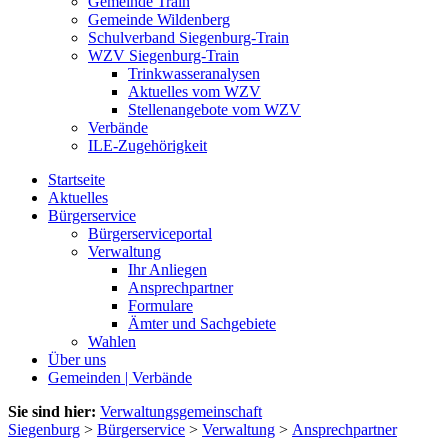
Gemeinde Train
Gemeinde Wildenberg
Schulverband Siegenburg-Train
WZV Siegenburg-Train
Trinkwasseranalysen
Aktuelles vom WZV
Stellenangebote vom WZV
Verbände
ILE-Zugehörigkeit
Startseite
Aktuelles
Bürgerservice
Bürgerserviceportal
Verwaltung
Ihr Anliegen
Ansprechpartner
Formulare
Ämter und Sachgebiete
Wahlen
Über uns
Gemeinden | Verbände
Sie sind hier:
Verwaltungsgemeinschaft
Siegenburg
>
Bürgerservice
>
Verwaltung
>
Ansprechpartner