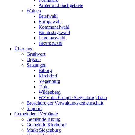
Ämter und Sachgebiete
Wahlen
Briefwahl
Europawahl
Kommunalwahl
Bundestagswahl
Landtagswahl
Bezirkswahl
Über uns
Grußwort
Organe
Satzungen
Biburg
Kirchdorf
Siegenburg
Train
Wildenberg
WZV der Gruppe Siegenburg-Train
Broschüre der Verwaltungsgemeinschaft
Support
Gemeinden | Verbände
Gemeinde Biburg
Gemeinde Kirchdorf
Markt Siegenburg