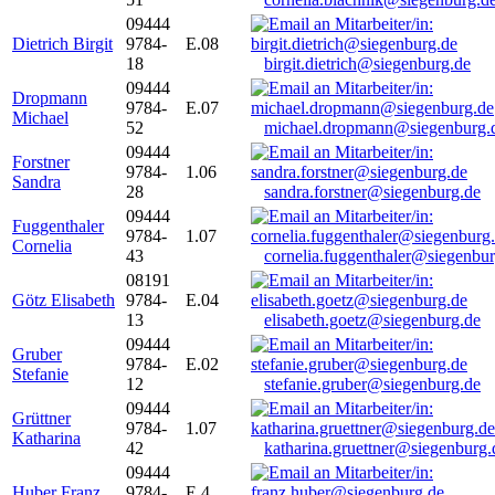
09444
Dietrich Birgit
9784-
E.08
18
birgit.dietrich@siegenburg.de
09444
Dropmann
9784-
E.07
Michael
52
michael.dropmann@siegenburg.
09444
Forstner
9784-
1.06
Sandra
28
sandra.forstner@siegenburg.de
09444
Fuggenthaler
9784-
1.07
Cornelia
43
cornelia.fuggenthaler@siegenbu
08191
Götz Elisabeth
9784-
E.04
13
elisabeth.goetz@siegenburg.de
09444
Gruber
9784-
E.02
Stefanie
12
stefanie.gruber@siegenburg.de
09444
Grüttner
9784-
1.07
Katharina
42
katharina.gruettner@siegenburg.
09444
Huber Franz
9784-
E 4