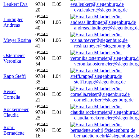
Leukert Eva
9784-
E.05
20
eva.leukert@siegenburg.de
09444
Lindinger
9784-
1.06
Andreas
40
andreas.lindinger@siegenburg.d
09444
Meyer Rosina
9784-
1.06
41
rosina.meyer@siegenburg.de
09444
Ostermeier
9784-
E.07
Veronika
54
veronika.ostermeier@siegenburg
09444
Rapp Steffi
9784-
1.04
35
steffi.rapp@siegenburg.de
09444
Reiser
9784-
E.05
Cornelia
21
cornelia.reiser@siegenburg.de
09444
Rockermeier
9784-
E.01
Claudia
25
claudia.rockermeier@siegenburg
09444
Röhrl
9784-
E.05
Bernadette
16
bernadette.roehrl@siegenburg.de