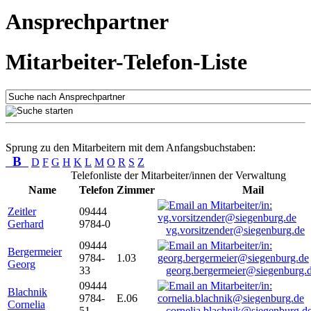
Ansprechpartner
Mitarbeiter-Telefon-Liste
Sprung zu den Mitarbeitern mit dem Anfangsbuchstaben:
B
D
F
G
H
K
L
M
O
R
S
Z
Telefonliste der Mitarbeiter/innen der Verwaltung
Name
Telefon
Zimmer
Mail
Zeitler
09444
Gerhard
9784-0
vg.vorsitzender@siegenburg.de
09444
Bergermeier
9784-
1.03
Georg
33
georg.bergermeier@siegenburg.
09444
Blachnik
9784-
E.06
Cornelia
51
cornelia.blachnik@siegenburg.d