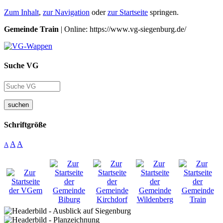
Zum Inhalt
,
zur Navigation
oder
zur Startseite
springen.
Gemeinde Train
| Online: https://www.vg-siegenburg.de/
Suche VG
suchen
Schriftgröße
A
A
A