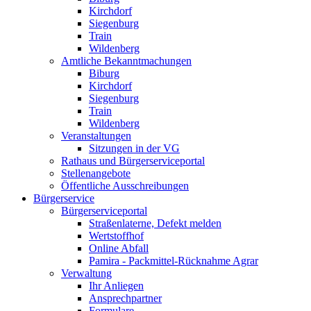
Kirchdorf
Siegenburg
Train
Wildenberg
Amtliche Bekanntmachungen
Biburg
Kirchdorf
Siegenburg
Train
Wildenberg
Veranstaltungen
Sitzungen in der VG
Rathaus und Bürgerserviceportal
Stellenangebote
Öffentliche Ausschreibungen
Bürgerservice
Bürgerserviceportal
Straßenlaterne, Defekt melden
Wertstoffhof
Online Abfall
Pamira - Packmittel-Rücknahme Agrar
Verwaltung
Ihr Anliegen
Ansprechpartner
Formulare