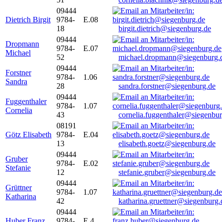
09444
Dietrich Birgit
9784-
E.08
18
birgit.dietrich@siegenburg.de
09444
Dropmann
9784-
E.07
Michael
52
michael.dropmann@siegenburg.
09444
Forstner
9784-
1.06
Sandra
28
sandra.forstner@siegenburg.de
09444
Fuggenthaler
9784-
1.07
Cornelia
43
cornelia.fuggenthaler@siegenbu
08191
Götz Elisabeth
9784-
E.04
13
elisabeth.goetz@siegenburg.de
09444
Gruber
9784-
E.02
Stefanie
12
stefanie.gruber@siegenburg.de
09444
Grüttner
9784-
1.07
Katharina
42
katharina.gruettner@siegenburg.
09444
Huber Franz
9784-
E 4