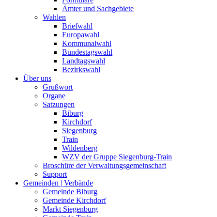
Ämter und Sachgebiete
Wahlen
Briefwahl
Europawahl
Kommunalwahl
Bundestagswahl
Landtagswahl
Bezirkswahl
Über uns
Grußwort
Organe
Satzungen
Biburg
Kirchdorf
Siegenburg
Train
Wildenberg
WZV der Gruppe Siegenburg-Train
Broschüre der Verwaltungsgemeinschaft
Support
Gemeinden | Verbände
Gemeinde Biburg
Gemeinde Kirchdorf
Markt Siegenburg