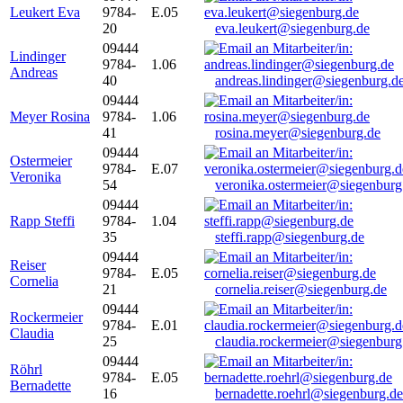
Leukert Eva
9784-
E.05
20
eva.leukert@siegenburg.de
09444
Lindinger
9784-
1.06
Andreas
40
andreas.lindinger@siegenburg.d
09444
Meyer Rosina
9784-
1.06
41
rosina.meyer@siegenburg.de
09444
Ostermeier
9784-
E.07
Veronika
54
veronika.ostermeier@siegenburg
09444
Rapp Steffi
9784-
1.04
35
steffi.rapp@siegenburg.de
09444
Reiser
9784-
E.05
Cornelia
21
cornelia.reiser@siegenburg.de
09444
Rockermeier
9784-
E.01
Claudia
25
claudia.rockermeier@siegenburg
09444
Röhrl
9784-
E.05
Bernadette
16
bernadette.roehrl@siegenburg.de