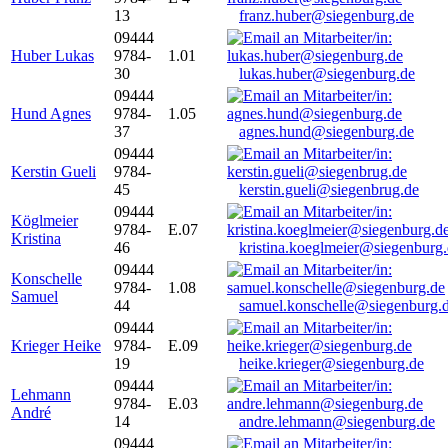
13
franz.huber@siegenburg.de
09444
Huber Lukas
9784-
1.01
30
lukas.huber@siegenburg.de
09444
Hund Agnes
9784-
1.05
37
agnes.hund@siegenburg.de
09444
Kerstin Gueli
9784-
45
kerstin.gueli@siegenbrug.de
09444
Köglmeier
9784-
E.07
Kristina
46
kristina.koeglmeier@siegenburg
09444
Konschelle
9784-
1.08
Samuel
44
samuel.konschelle@siegenburg.
09444
Krieger Heike
9784-
E.09
19
heike.krieger@siegenburg.de
09444
Lehmann
9784-
E.03
André
14
andre.lehmann@siegenburg.de
09444