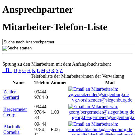
Ansprechpartner
Mitarbeiter-Telefon-Liste
Sprung zu den Mitarbeitern mit dem Anfangsbuchstaben:
B
D
F
G
H
K
L
M
O
R
S
Z
Telefonliste der Mitarbeiter/innen der Verwaltung
Name
Telefon
Zimmer
Mail
Zeitler
09444
Gerhard
9784-0
vg.vorsitzender@siegenburg.de
09444
Bergermeier
9784-
1.03
Georg
33
georg.bergermeier@siegenburg.
09444
Blachnik
9784-
E.06
Cornelia
51
cornelia.blachnik@siegenburg.d