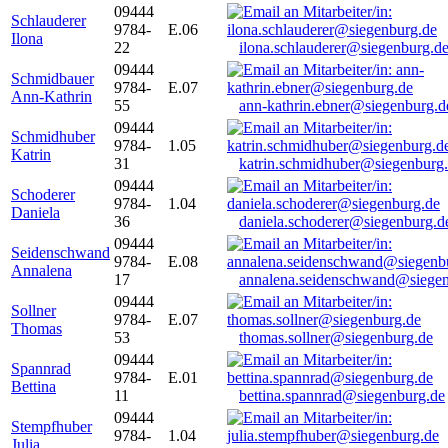
09444
Schlauderer
9784-
E.06
Ilona
22
ilona.schlauderer@siegenburg.d
09444
Schmidbauer
9784-
E.07
Ann-Kathrin
55
ann-kathrin.ebner@siegenburg.d
09444
Schmidhuber
9784-
1.05
Katrin
31
katrin.schmidhuber@siegenburg
09444
Schoderer
9784-
1.04
Daniela
36
daniela.schoderer@siegenburg.d
09444
Seidenschwand
9784-
E.08
Annalena
17
annalena.seidenschwand@siegen
09444
Sollner
9784-
E.07
Thomas
53
thomas.sollner@siegenburg.de
09444
Spannrad
9784-
E.01
Bettina
11
bettina.spannrad@siegenburg.de
09444
Stempfhuber
9784-
1.04
Julia