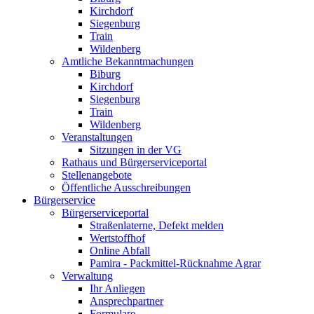
Kirchdorf
Siegenburg
Train
Wildenberg
Amtliche Bekanntmachungen
Biburg
Kirchdorf
Siegenburg
Train
Wildenberg
Veranstaltungen
Sitzungen in der VG
Rathaus und Bürgerserviceportal
Stellenangebote
Öffentliche Ausschreibungen
Bürgerservice
Bürgerserviceportal
Straßenlaterne, Defekt melden
Wertstoffhof
Online Abfall
Pamira - Packmittel-Rücknahme Agrar
Verwaltung
Ihr Anliegen
Ansprechpartner
Formulare