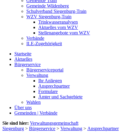
Gemeinde Train
Gemeinde Wildenberg
Schulverband Siegenburg-Train
WZV Siegenburg-Train
Trinkwasseranalysen
Aktuelles vom WZV
Stellenangebote vom WZV
Verbände
ILE-Zugehörigkeit
Startseite
Aktuelles
Bürgerservice
Bürgerserviceportal
Verwaltung
Ihr Anliegen
Ansprechpartner
Formulare
Ämter und Sachgebiete
Wahlen
Über uns
Gemeinden | Verbände
Sie sind hier:
Verwaltungsgemeinschaft
Siegenburg
>
Bürgerservice
>
Verwaltung
>
Ansprechpartner