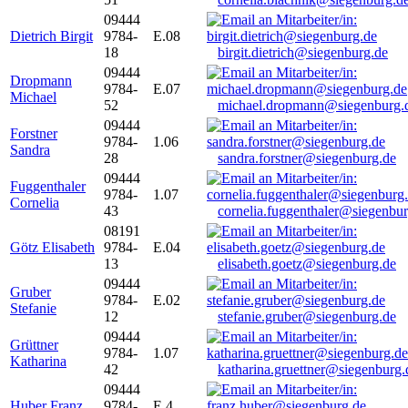
09444
Dietrich Birgit
9784-
E.08
18
birgit.dietrich@siegenburg.de
09444
Dropmann
9784-
E.07
Michael
52
michael.dropmann@siegenburg.
09444
Forstner
9784-
1.06
Sandra
28
sandra.forstner@siegenburg.de
09444
Fuggenthaler
9784-
1.07
Cornelia
43
cornelia.fuggenthaler@siegenbu
08191
Götz Elisabeth
9784-
E.04
13
elisabeth.goetz@siegenburg.de
09444
Gruber
9784-
E.02
Stefanie
12
stefanie.gruber@siegenburg.de
09444
Grüttner
9784-
1.07
Katharina
42
katharina.gruettner@siegenburg.
09444
Huber Franz
9784-
E 4