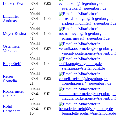
Leukert Eva
9784-
E.05
20
eva.leukert@siegenburg.de
09444
Lindinger
9784-
1.06
Andreas
40
andreas.lindinger@siegenburg.d
09444
Meyer Rosina
9784-
1.06
41
rosina.meyer@siegenburg.de
09444
Ostermeier
9784-
E.07
Veronika
54
veronika.ostermeier@siegenburg
09444
Rapp Steffi
9784-
1.04
35
steffi.rapp@siegenburg.de
09444
Reiser
9784-
E.05
Cornelia
21
cornelia.reiser@siegenburg.de
09444
Rockermeier
9784-
E.01
Claudia
25
claudia.rockermeier@siegenburg
09444
Röhrl
9784-
E.05
Bernadette
16
bernadette.roehrl@siegenburg.de