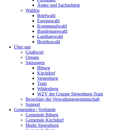
Ämter und Sachgebiete
Wahlen
Briefwahl
Europawahl
Kommunalwahl
Bundestagswahl
Landtagswahl
Bezirkswahl
Über uns
Grußwort
Organe
Satzungen
Biburg
Kirchdorf
Siegenburg
Train
Wildenberg
WZV der Gruppe Siegenburg-Train
Broschüre der Verwaltungsgemeinschaft
Support
Gemeinden | Verbände
Gemeinde Biburg
Gemeinde Kirchdorf
Markt Siegenburg