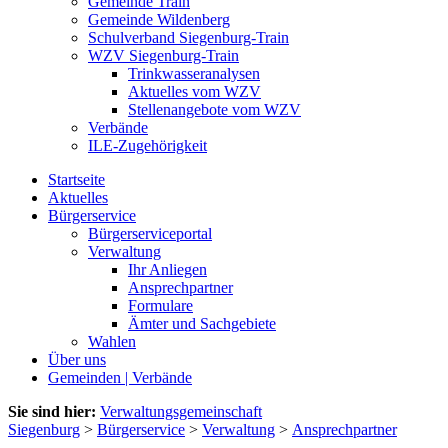
Gemeinde Train
Gemeinde Wildenberg
Schulverband Siegenburg-Train
WZV Siegenburg-Train
Trinkwasseranalysen
Aktuelles vom WZV
Stellenangebote vom WZV
Verbände
ILE-Zugehörigkeit
Startseite
Aktuelles
Bürgerservice
Bürgerserviceportal
Verwaltung
Ihr Anliegen
Ansprechpartner
Formulare
Ämter und Sachgebiete
Wahlen
Über uns
Gemeinden | Verbände
Sie sind hier:
Verwaltungsgemeinschaft
Siegenburg
>
Bürgerservice
>
Verwaltung
>
Ansprechpartner