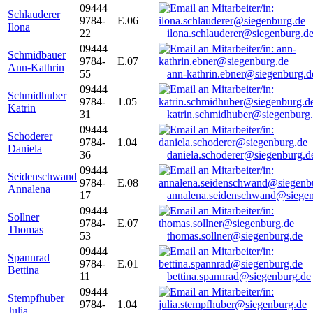
09444
Schlauderer
9784-
E.06
Ilona
22
ilona.schlauderer@siegenburg.d
09444
Schmidbauer
9784-
E.07
Ann-Kathrin
55
ann-kathrin.ebner@siegenburg.d
09444
Schmidhuber
9784-
1.05
Katrin
31
katrin.schmidhuber@siegenburg
09444
Schoderer
9784-
1.04
Daniela
36
daniela.schoderer@siegenburg.d
09444
Seidenschwand
9784-
E.08
Annalena
17
annalena.seidenschwand@siegen
09444
Sollner
9784-
E.07
Thomas
53
thomas.sollner@siegenburg.de
09444
Spannrad
9784-
E.01
Bettina
11
bettina.spannrad@siegenburg.de
09444
Stempfhuber
9784-
1.04
Julia