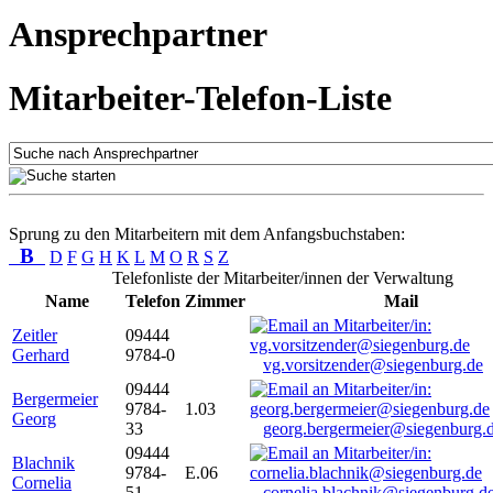
Ansprechpartner
Mitarbeiter-Telefon-Liste
Sprung zu den Mitarbeitern mit dem Anfangsbuchstaben:
B
D
F
G
H
K
L
M
O
R
S
Z
Telefonliste der Mitarbeiter/innen der Verwaltung
Name
Telefon
Zimmer
Mail
Zeitler
09444
Gerhard
9784-0
vg.vorsitzender@siegenburg.de
09444
Bergermeier
9784-
1.03
Georg
33
georg.bergermeier@siegenburg.
09444
Blachnik
9784-
E.06
Cornelia
51
cornelia.blachnik@siegenburg.d