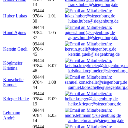
13
franz.huber@siegenburg.de
09444
Huber Lukas
9784-
1.01
30
lukas.huber@siegenburg.de
09444
Hund Agnes
9784-
1.05
37
agnes.hund@siegenburg.de
09444
Kerstin Gueli
9784-
45
kerstin.gueli@siegenbrug.de
09444
Köglmeier
9784-
E.07
Kristina
46
kristina.koeglmeier@siegenburg
09444
Konschelle
9784-
1.08
Samuel
44
samuel.konschelle@siegenburg.
09444
Krieger Heike
9784-
E.09
19
heike.krieger@siegenburg.de
09444
Lehmann
9784-
E.03
André
14
andre.lehmann@siegenburg.de
09444