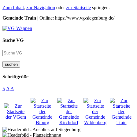
Zum Inhalt
,
zur Navigation
oder
zur Startseite
springen.
Gemeinde Train
| Online: https://www.vg-siegenburg.de/
Suche VG
suchen
Schriftgröße
A
A
A