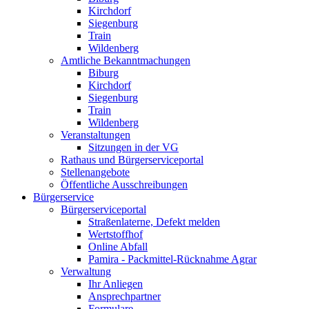
Kirchdorf
Siegenburg
Train
Wildenberg
Amtliche Bekanntmachungen
Biburg
Kirchdorf
Siegenburg
Train
Wildenberg
Veranstaltungen
Sitzungen in der VG
Rathaus und Bürgerserviceportal
Stellenangebote
Öffentliche Ausschreibungen
Bürgerservice
Bürgerserviceportal
Straßenlaterne, Defekt melden
Wertstoffhof
Online Abfall
Pamira - Packmittel-Rücknahme Agrar
Verwaltung
Ihr Anliegen
Ansprechpartner
Formulare