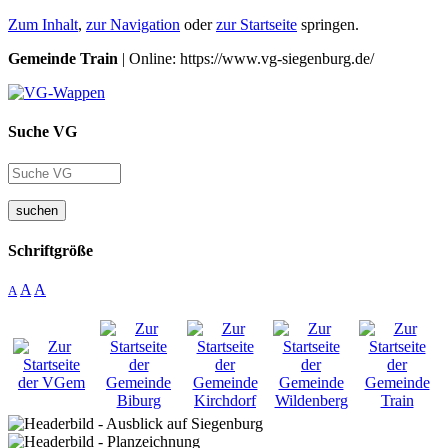
Zum Inhalt
,
zur Navigation
oder
zur Startseite
springen.
Gemeinde Train
| Online: https://www.vg-siegenburg.de/
Suche VG
suchen
Schriftgröße
A
A
A