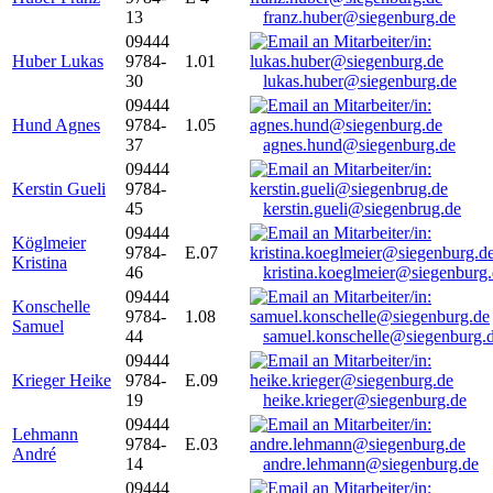
13
franz.huber@siegenburg.de
09444
Huber Lukas
9784-
1.01
30
lukas.huber@siegenburg.de
09444
Hund Agnes
9784-
1.05
37
agnes.hund@siegenburg.de
09444
Kerstin Gueli
9784-
45
kerstin.gueli@siegenbrug.de
09444
Köglmeier
9784-
E.07
Kristina
46
kristina.koeglmeier@siegenburg
09444
Konschelle
9784-
1.08
Samuel
44
samuel.konschelle@siegenburg.
09444
Krieger Heike
9784-
E.09
19
heike.krieger@siegenburg.de
09444
Lehmann
9784-
E.03
André
14
andre.lehmann@siegenburg.de
09444