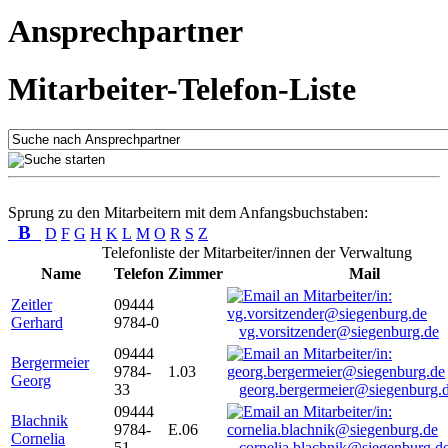
Ansprechpartner
Mitarbeiter-Telefon-Liste
Sprung zu den Mitarbeitern mit dem Anfangsbuchstaben:
B
D
F
G
H
K
L
M
O
R
S
Z
Telefonliste der Mitarbeiter/innen der Verwaltung
Name
Telefon
Zimmer
Mail
Zeitler
09444
Gerhard
9784-0
vg.vorsitzender@siegenburg.de
09444
Bergermeier
9784-
1.03
Georg
33
georg.bergermeier@siegenburg.
09444
Blachnik
9784-
E.06
Cornelia
51
cornelia.blachnik@siegenburg.d