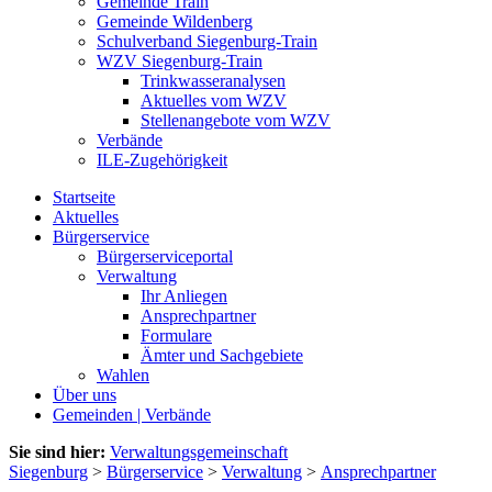
Gemeinde Train
Gemeinde Wildenberg
Schulverband Siegenburg-Train
WZV Siegenburg-Train
Trinkwasseranalysen
Aktuelles vom WZV
Stellenangebote vom WZV
Verbände
ILE-Zugehörigkeit
Startseite
Aktuelles
Bürgerservice
Bürgerserviceportal
Verwaltung
Ihr Anliegen
Ansprechpartner
Formulare
Ämter und Sachgebiete
Wahlen
Über uns
Gemeinden | Verbände
Sie sind hier:
Verwaltungsgemeinschaft
Siegenburg
>
Bürgerservice
>
Verwaltung
>
Ansprechpartner