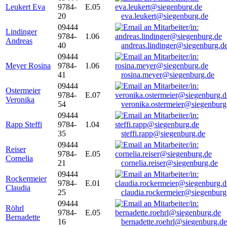
Leukert Eva
9784-
E.05
20
eva.leukert@siegenburg.de
09444
Lindinger
9784-
1.06
Andreas
40
andreas.lindinger@siegenburg.d
09444
Meyer Rosina
9784-
1.06
41
rosina.meyer@siegenburg.de
09444
Ostermeier
9784-
E.07
Veronika
54
veronika.ostermeier@siegenburg
09444
Rapp Steffi
9784-
1.04
35
steffi.rapp@siegenburg.de
09444
Reiser
9784-
E.05
Cornelia
21
cornelia.reiser@siegenburg.de
09444
Rockermeier
9784-
E.01
Claudia
25
claudia.rockermeier@siegenburg
09444
Röhrl
9784-
E.05
Bernadette
16
bernadette.roehrl@siegenburg.de