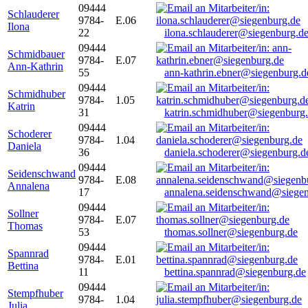
09444
Schlauderer
9784-
E.06
Ilona
22
ilona.schlauderer@siegenburg.d
09444
Schmidbauer
9784-
E.07
Ann-Kathrin
55
ann-kathrin.ebner@siegenburg.d
09444
Schmidhuber
9784-
1.05
Katrin
31
katrin.schmidhuber@siegenburg
09444
Schoderer
9784-
1.04
Daniela
36
daniela.schoderer@siegenburg.d
09444
Seidenschwand
9784-
E.08
Annalena
17
annalena.seidenschwand@siegen
09444
Sollner
9784-
E.07
Thomas
53
thomas.sollner@siegenburg.de
09444
Spannrad
9784-
E.01
Bettina
11
bettina.spannrad@siegenburg.de
09444
Stempfhuber
9784-
1.04
Julia