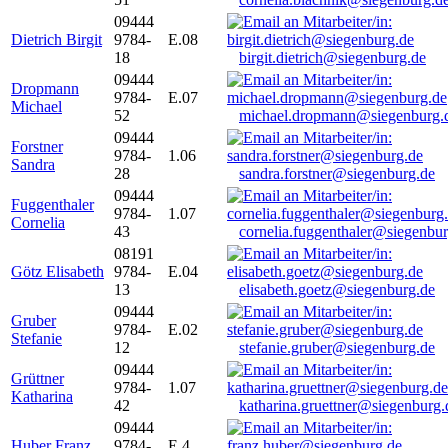
09444
Dietrich Birgit
9784-
E.08
18
birgit.dietrich@siegenburg.de
09444
Dropmann
9784-
E.07
Michael
52
michael.dropmann@siegenburg.
09444
Forstner
9784-
1.06
Sandra
28
sandra.forstner@siegenburg.de
09444
Fuggenthaler
9784-
1.07
Cornelia
43
cornelia.fuggenthaler@siegenbu
08191
Götz Elisabeth
9784-
E.04
13
elisabeth.goetz@siegenburg.de
09444
Gruber
9784-
E.02
Stefanie
12
stefanie.gruber@siegenburg.de
09444
Grüttner
9784-
1.07
Katharina
42
katharina.gruettner@siegenburg.
09444
Huber Franz
9784-
E 4