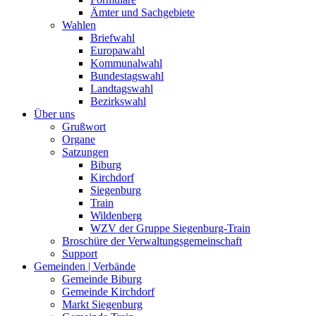
Ämter und Sachgebiete
Wahlen
Briefwahl
Europawahl
Kommunalwahl
Bundestagswahl
Landtagswahl
Bezirkswahl
Über uns
Grußwort
Organe
Satzungen
Biburg
Kirchdorf
Siegenburg
Train
Wildenberg
WZV der Gruppe Siegenburg-Train
Broschüre der Verwaltungsgemeinschaft
Support
Gemeinden | Verbände
Gemeinde Biburg
Gemeinde Kirchdorf
Markt Siegenburg