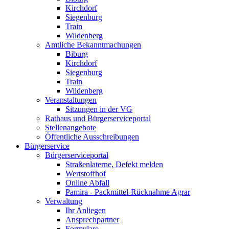
Kirchdorf
Siegenburg
Train
Wildenberg
Amtliche Bekanntmachungen
Biburg
Kirchdorf
Siegenburg
Train
Wildenberg
Veranstaltungen
Sitzungen in der VG
Rathaus und Bürgerserviceportal
Stellenangebote
Öffentliche Ausschreibungen
Bürgerservice
Bürgerserviceportal
Straßenlaterne, Defekt melden
Wertstoffhof
Online Abfall
Pamira - Packmittel-Rücknahme Agrar
Verwaltung
Ihr Anliegen
Ansprechpartner
Formulare