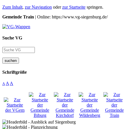
Zum Inhalt
,
zur Navigation
oder
zur Startseite
springen.
Gemeinde Train
| Online: https://www.vg-siegenburg.de/
Suche VG
suchen
Schriftgröße
A
A
A