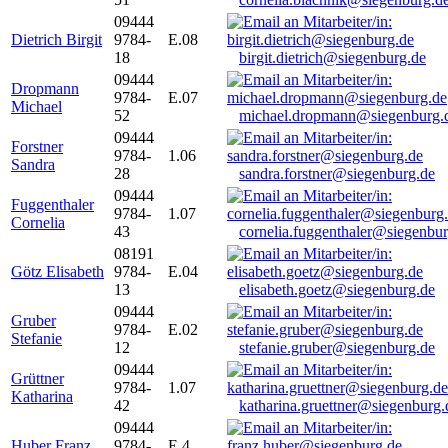
09444
Dietrich Birgit
9784-
E.08
18
birgit.dietrich@siegenburg.de
09444
Dropmann
9784-
E.07
Michael
52
michael.dropmann@siegenburg.
09444
Forstner
9784-
1.06
Sandra
28
sandra.forstner@siegenburg.de
09444
Fuggenthaler
9784-
1.07
Cornelia
43
cornelia.fuggenthaler@siegenbu
08191
Götz Elisabeth
9784-
E.04
13
elisabeth.goetz@siegenburg.de
09444
Gruber
9784-
E.02
Stefanie
12
stefanie.gruber@siegenburg.de
09444
Grüttner
9784-
1.07
Katharina
42
katharina.gruettner@siegenburg.
09444
Huber Franz
9784-
E 4