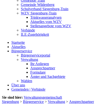
Gemeinde Train
Gemeinde Wildenberg
Schulverband Siegenburg-Train
WZV Siegenburg-Train
Trinkwasseranalysen
Aktuelles vom WZV
Stellenangebote vom WZV
Verbände
ILE-Zugehörigkeit
Startseite
Aktuelles
Bürgerservice
Bürgerserviceportal
Verwaltung
Ihr Anliegen
Ansprechpartner
Formulare
Ämter und Sachgebiete
Wahlen
Über uns
Gemeinden | Verbände
Sie sind hier:
Verwaltungsgemeinschaft
Siegenburg
>
Bürgerservice
>
Verwaltung
>
Ansprechpartner