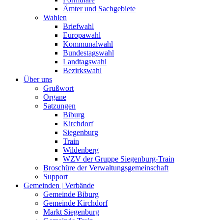
Ämter und Sachgebiete
Wahlen
Briefwahl
Europawahl
Kommunalwahl
Bundestagswahl
Landtagswahl
Bezirkswahl
Über uns
Grußwort
Organe
Satzungen
Biburg
Kirchdorf
Siegenburg
Train
Wildenberg
WZV der Gruppe Siegenburg-Train
Broschüre der Verwaltungsgemeinschaft
Support
Gemeinden | Verbände
Gemeinde Biburg
Gemeinde Kirchdorf
Markt Siegenburg