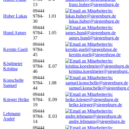
13
franz.huber@siegenburg.de
09444
Huber Lukas
9784-
1.01
30
lukas.huber@siegenburg.de
09444
Hund Agnes
9784-
1.05
37
agnes.hund@siegenburg.de
09444
Kerstin Gueli
9784-
45
kerstin.gueli@siegenbrug.de
09444
Köglmeier
9784-
E.07
Kristina
46
kristina.koeglmeier@siegenburg
09444
Konschelle
9784-
1.08
Samuel
44
samuel.konschelle@siegenburg.
09444
Krieger Heike
9784-
E.09
19
heike.krieger@siegenburg.de
09444
Lehmann
9784-
E.03
André
14
andre.lehmann@siegenburg.de
09444