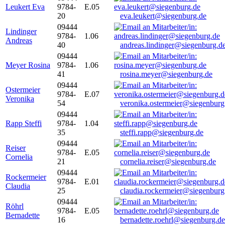
Leukert Eva
9784-
E.05
20
eva.leukert@siegenburg.de
09444
Lindinger
9784-
1.06
Andreas
40
andreas.lindinger@siegenburg.d
09444
Meyer Rosina
9784-
1.06
41
rosina.meyer@siegenburg.de
09444
Ostermeier
9784-
E.07
Veronika
54
veronika.ostermeier@siegenburg
09444
Rapp Steffi
9784-
1.04
35
steffi.rapp@siegenburg.de
09444
Reiser
9784-
E.05
Cornelia
21
cornelia.reiser@siegenburg.de
09444
Rockermeier
9784-
E.01
Claudia
25
claudia.rockermeier@siegenburg
09444
Röhrl
9784-
E.05
Bernadette
16
bernadette.roehrl@siegenburg.de