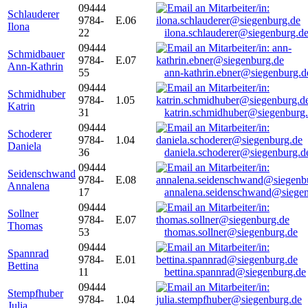
09444
Schlauderer
9784-
E.06
Ilona
22
ilona.schlauderer@siegenburg.d
09444
Schmidbauer
9784-
E.07
Ann-Kathrin
55
ann-kathrin.ebner@siegenburg.d
09444
Schmidhuber
9784-
1.05
Katrin
31
katrin.schmidhuber@siegenburg
09444
Schoderer
9784-
1.04
Daniela
36
daniela.schoderer@siegenburg.d
09444
Seidenschwand
9784-
E.08
Annalena
17
annalena.seidenschwand@siegen
09444
Sollner
9784-
E.07
Thomas
53
thomas.sollner@siegenburg.de
09444
Spannrad
9784-
E.01
Bettina
11
bettina.spannrad@siegenburg.de
09444
Stempfhuber
9784-
1.04
Julia