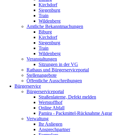
Kirchdorf
Siegenburg
Train
Wildenberg
Amtliche Bekanntmachungen
Biburg
Kirchdorf
Siegenburg
Train
Wildenberg
Veranstaltungen
Sitzungen in der VG
Rathaus und Bürgerserviceportal
Stellenangebote
Öffentliche Ausschreibungen
Bürgerservice
Bürgerserviceportal
Straßenlaterne, Defekt melden
Wertstoffhof
Online Abfall
Pamira - Packmittel-Rücknahme Agrar
Verwaltung
Ihr Anliegen
Ansprechpartner
Formulare