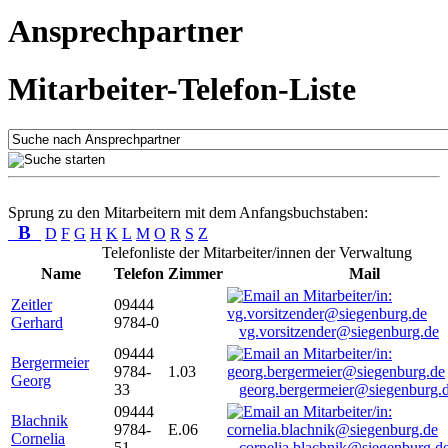
Ansprechpartner
Mitarbeiter-Telefon-Liste
Sprung zu den Mitarbeitern mit dem Anfangsbuchstaben:
B
D
F
G
H
K
L
M
O
R
S
Z
Telefonliste der Mitarbeiter/innen der Verwaltung
Name
Telefon
Zimmer
Mail
Zeitler
09444
Gerhard
9784-0
vg.vorsitzender@siegenburg.de
09444
Bergermeier
9784-
1.03
Georg
33
georg.bergermeier@siegenburg.
09444
Blachnik
9784-
E.06
Cornelia
51
cornelia.blachnik@siegenburg.d