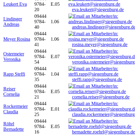
Leukert Eva
9784-
E.05
20
eva.leukert@siegenburg.de
09444
Lindinger
9784-
1.06
Andreas
40
andreas.lindinger@siegenburg.d
09444
Meyer Rosina
9784-
1.06
41
rosina.meyer@siegenburg.de
09444
Ostermeier
9784-
E.07
Veronika
54
veronika.ostermeier@siegenburg
09444
Rapp Steffi
9784-
1.04
35
steffi.rapp@siegenburg.de
09444
Reiser
9784-
E.05
Cornelia
21
cornelia.reiser@siegenburg.de
09444
Rockermeier
9784-
E.01
Claudia
25
claudia.rockermeier@siegenburg
09444
Röhrl
9784-
E.05
Bernadette
16
bernadette.roehrl@siegenburg.de