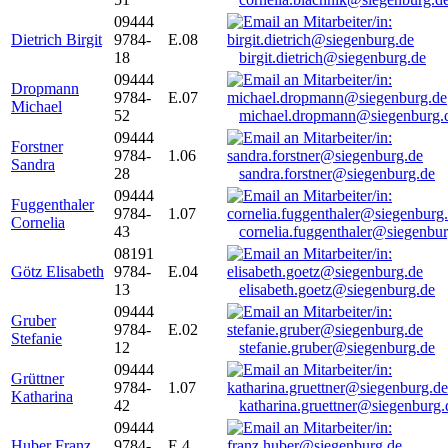
09444
Dietrich Birgit
9784-
E.08
18
birgit.dietrich@siegenburg.de
09444
Dropmann
9784-
E.07
Michael
52
michael.dropmann@siegenburg.
09444
Forstner
9784-
1.06
Sandra
28
sandra.forstner@siegenburg.de
09444
Fuggenthaler
9784-
1.07
Cornelia
43
cornelia.fuggenthaler@siegenbu
08191
Götz Elisabeth
9784-
E.04
13
elisabeth.goetz@siegenburg.de
09444
Gruber
9784-
E.02
Stefanie
12
stefanie.gruber@siegenburg.de
09444
Grüttner
9784-
1.07
Katharina
42
katharina.gruettner@siegenburg.
09444
Huber Franz
9784-
E 4