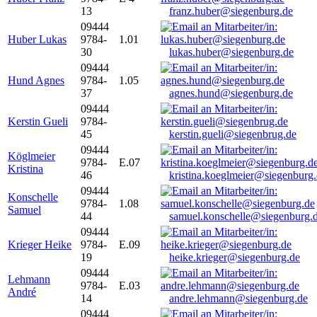
13
franz.huber@siegenburg.de
09444
Huber Lukas
9784-
1.01
30
lukas.huber@siegenburg.de
09444
Hund Agnes
9784-
1.05
37
agnes.hund@siegenburg.de
09444
Kerstin Gueli
9784-
45
kerstin.gueli@siegenbrug.de
09444
Köglmeier
9784-
E.07
Kristina
46
kristina.koeglmeier@siegenburg
09444
Konschelle
9784-
1.08
Samuel
44
samuel.konschelle@siegenburg.
09444
Krieger Heike
9784-
E.09
19
heike.krieger@siegenburg.de
09444
Lehmann
9784-
E.03
André
14
andre.lehmann@siegenburg.de
09444