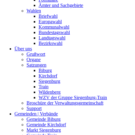
Ämter und Sachgebiete
Wahlen
Briefwahl
Europawahl
Kommunalwahl
Bundestagswahl
Landtagswahl
Bezirkswahl
Über uns
Grußwort
Organe
Satzungen
Biburg
Kirchdorf
Siegenburg
Train
Wildenberg
WZV der Gruppe Siegenburg-Train
Broschüre der Verwaltungsgemeinschaft
Support
Gemeinden | Verbände
Gemeinde Biburg
Gemeinde Kirchdorf
Markt Siegenburg