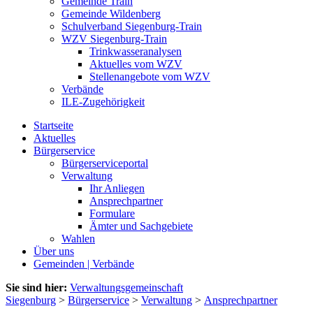
Gemeinde Train
Gemeinde Wildenberg
Schulverband Siegenburg-Train
WZV Siegenburg-Train
Trinkwasseranalysen
Aktuelles vom WZV
Stellenangebote vom WZV
Verbände
ILE-Zugehörigkeit
Startseite
Aktuelles
Bürgerservice
Bürgerserviceportal
Verwaltung
Ihr Anliegen
Ansprechpartner
Formulare
Ämter und Sachgebiete
Wahlen
Über uns
Gemeinden | Verbände
Sie sind hier:
Verwaltungsgemeinschaft
Siegenburg
>
Bürgerservice
>
Verwaltung
>
Ansprechpartner