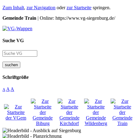
Zum Inhalt
,
zur Navigation
oder
zur Startseite
springen.
Gemeinde Train
| Online: https://www.vg-siegenburg.de/
Suche VG
suchen
Schriftgröße
A
A
A