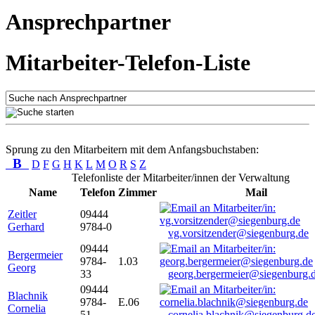
Ansprechpartner
Mitarbeiter-Telefon-Liste
Sprung zu den Mitarbeitern mit dem Anfangsbuchstaben:
B
D
F
G
H
K
L
M
O
R
S
Z
Telefonliste der Mitarbeiter/innen der Verwaltung
Name
Telefon
Zimmer
Mail
Zeitler
09444
Gerhard
9784-0
vg.vorsitzender@siegenburg.de
09444
Bergermeier
9784-
1.03
Georg
33
georg.bergermeier@siegenburg.
09444
Blachnik
9784-
E.06
Cornelia
51
cornelia.blachnik@siegenburg.d