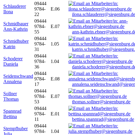
09444
Schlauderer
9784-
E.06
Ilona
22
ilona.schlauderer@siegenburg.d
09444
Schmidbauer
9784-
E.07
Ann-Kathrin
55
ann-kathrin.ebner@siegenburg.d
09444
Schmidhuber
9784-
1.05
Katrin
31
katrin.schmidhuber@siegenburg
09444
Schoderer
9784-
1.04
Daniela
36
daniela.schoderer@siegenburg.d
09444
Seidenschwand
9784-
E.08
Annalena
17
annalena.seidenschwand@siegen
09444
Sollner
9784-
E.07
Thomas
53
thomas.sollner@siegenburg.de
09444
Spannrad
9784-
E.01
Bettina
11
bettina.spannrad@siegenburg.de
09444
Stempfhuber
9784-
1.04
Julia