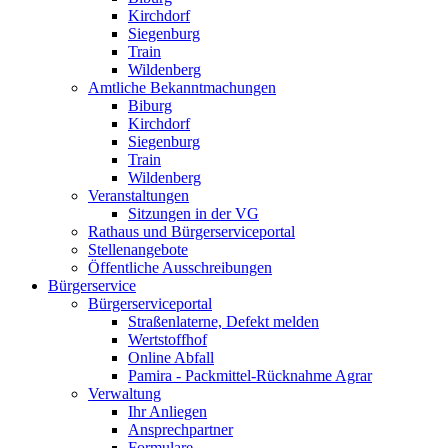
Kirchdorf
Siegenburg
Train
Wildenberg
Amtliche Bekanntmachungen
Biburg
Kirchdorf
Siegenburg
Train
Wildenberg
Veranstaltungen
Sitzungen in der VG
Rathaus und Bürgerserviceportal
Stellenangebote
Öffentliche Ausschreibungen
Bürgerservice
Bürgerserviceportal
Straßenlaterne, Defekt melden
Wertstoffhof
Online Abfall
Pamira - Packmittel-Rücknahme Agrar
Verwaltung
Ihr Anliegen
Ansprechpartner
Formulare