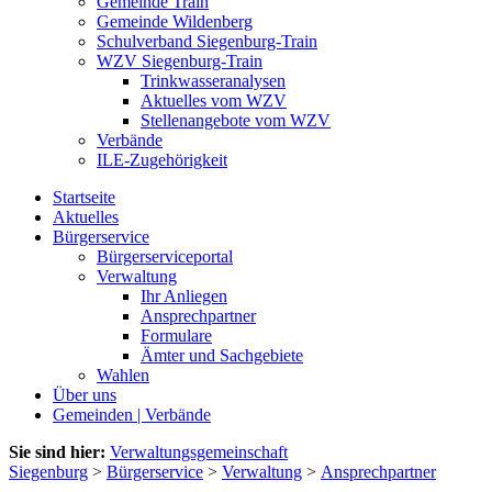
Gemeinde Train
Gemeinde Wildenberg
Schulverband Siegenburg-Train
WZV Siegenburg-Train
Trinkwasseranalysen
Aktuelles vom WZV
Stellenangebote vom WZV
Verbände
ILE-Zugehörigkeit
Startseite
Aktuelles
Bürgerservice
Bürgerserviceportal
Verwaltung
Ihr Anliegen
Ansprechpartner
Formulare
Ämter und Sachgebiete
Wahlen
Über uns
Gemeinden | Verbände
Sie sind hier:
Verwaltungsgemeinschaft
Siegenburg
>
Bürgerservice
>
Verwaltung
>
Ansprechpartner