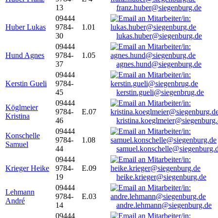
13
franz.huber@siegenburg.de
09444
Huber Lukas
9784-
1.01
30
lukas.huber@siegenburg.de
09444
Hund Agnes
9784-
1.05
37
agnes.hund@siegenburg.de
09444
Kerstin Gueli
9784-
45
kerstin.gueli@siegenbrug.de
09444
Köglmeier
9784-
E.07
Kristina
46
kristina.koeglmeier@siegenburg
09444
Konschelle
9784-
1.08
Samuel
44
samuel.konschelle@siegenburg.
09444
Krieger Heike
9784-
E.09
19
heike.krieger@siegenburg.de
09444
Lehmann
9784-
E.03
André
14
andre.lehmann@siegenburg.de
09444