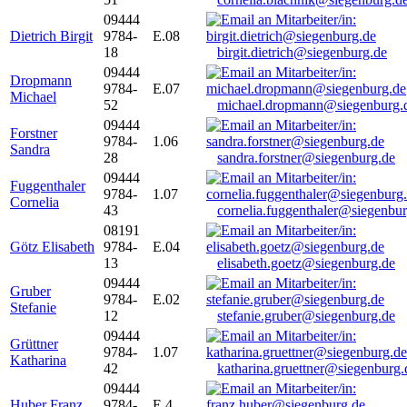
09444
Dietrich Birgit
9784-
E.08
18
birgit.dietrich@siegenburg.de
09444
Dropmann
9784-
E.07
Michael
52
michael.dropmann@siegenburg.
09444
Forstner
9784-
1.06
Sandra
28
sandra.forstner@siegenburg.de
09444
Fuggenthaler
9784-
1.07
Cornelia
43
cornelia.fuggenthaler@siegenbu
08191
Götz Elisabeth
9784-
E.04
13
elisabeth.goetz@siegenburg.de
09444
Gruber
9784-
E.02
Stefanie
12
stefanie.gruber@siegenburg.de
09444
Grüttner
9784-
1.07
Katharina
42
katharina.gruettner@siegenburg.
09444
Huber Franz
9784-
E 4