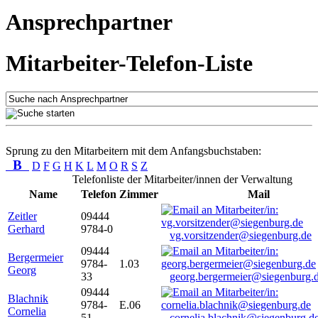
Ansprechpartner
Mitarbeiter-Telefon-Liste
Sprung zu den Mitarbeitern mit dem Anfangsbuchstaben:
B
D
F
G
H
K
L
M
O
R
S
Z
Telefonliste der Mitarbeiter/innen der Verwaltung
Name
Telefon
Zimmer
Mail
Zeitler
09444
Gerhard
9784-0
vg.vorsitzender@siegenburg.de
09444
Bergermeier
9784-
1.03
Georg
33
georg.bergermeier@siegenburg.
09444
Blachnik
9784-
E.06
Cornelia
51
cornelia.blachnik@siegenburg.d