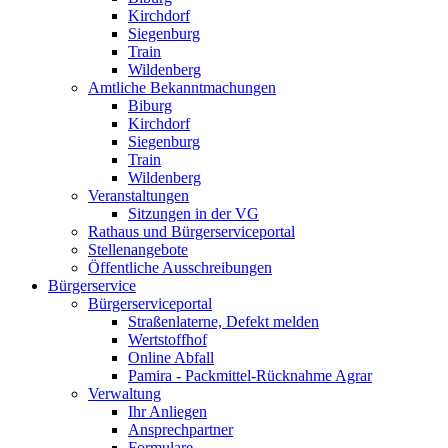
Kirchdorf
Siegenburg
Train
Wildenberg
Amtliche Bekanntmachungen
Biburg
Kirchdorf
Siegenburg
Train
Wildenberg
Veranstaltungen
Sitzungen in der VG
Rathaus und Bürgerserviceportal
Stellenangebote
Öffentliche Ausschreibungen
Bürgerservice
Bürgerserviceportal
Straßenlaterne, Defekt melden
Wertstoffhof
Online Abfall
Pamira - Packmittel-Rücknahme Agrar
Verwaltung
Ihr Anliegen
Ansprechpartner
Formulare