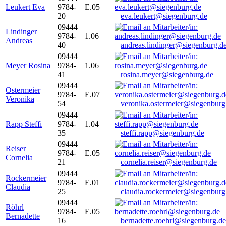
Leukert Eva
9784-
E.05
20
eva.leukert@siegenburg.de
09444
Lindinger
9784-
1.06
Andreas
40
andreas.lindinger@siegenburg.d
09444
Meyer Rosina
9784-
1.06
41
rosina.meyer@siegenburg.de
09444
Ostermeier
9784-
E.07
Veronika
54
veronika.ostermeier@siegenburg
09444
Rapp Steffi
9784-
1.04
35
steffi.rapp@siegenburg.de
09444
Reiser
9784-
E.05
Cornelia
21
cornelia.reiser@siegenburg.de
09444
Rockermeier
9784-
E.01
Claudia
25
claudia.rockermeier@siegenburg
09444
Röhrl
9784-
E.05
Bernadette
16
bernadette.roehrl@siegenburg.de