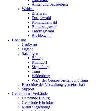
Ämter und Sachgebiete
Wahlen
Briefwahl
Europawahl
Kommunalwahl
Bundestagswahl
Landtagswahl
Bezirkswahl
Über uns
Grußwort
Organe
Satzungen
Biburg
Kirchdorf
Siegenburg
Train
Wildenberg
WZV der Gruppe Siegenburg-Train
Broschüre der Verwaltungsgemeinschaft
Support
Gemeinden | Verbände
Gemeinde Biburg
Gemeinde Kirchdorf
Markt Siegenburg