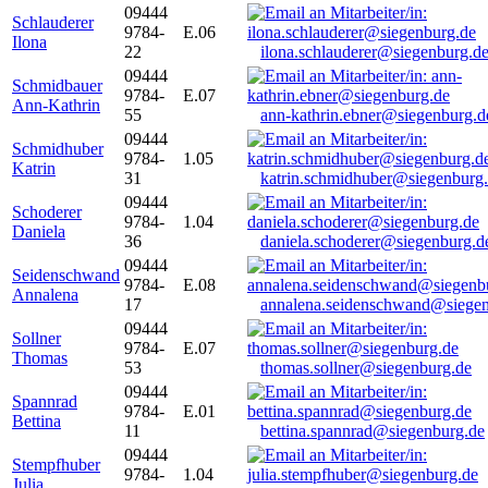
09444
Schlauderer
9784-
E.06
Ilona
22
ilona.schlauderer@siegenburg.d
09444
Schmidbauer
9784-
E.07
Ann-Kathrin
55
ann-kathrin.ebner@siegenburg.d
09444
Schmidhuber
9784-
1.05
Katrin
31
katrin.schmidhuber@siegenburg
09444
Schoderer
9784-
1.04
Daniela
36
daniela.schoderer@siegenburg.d
09444
Seidenschwand
9784-
E.08
Annalena
17
annalena.seidenschwand@siegen
09444
Sollner
9784-
E.07
Thomas
53
thomas.sollner@siegenburg.de
09444
Spannrad
9784-
E.01
Bettina
11
bettina.spannrad@siegenburg.de
09444
Stempfhuber
9784-
1.04
Julia