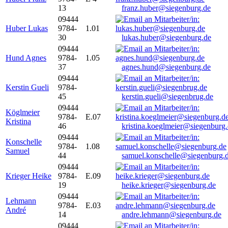
13
franz.huber@siegenburg.de
09444
Huber Lukas
9784-
1.01
30
lukas.huber@siegenburg.de
09444
Hund Agnes
9784-
1.05
37
agnes.hund@siegenburg.de
09444
Kerstin Gueli
9784-
45
kerstin.gueli@siegenbrug.de
09444
Köglmeier
9784-
E.07
Kristina
46
kristina.koeglmeier@siegenburg
09444
Konschelle
9784-
1.08
Samuel
44
samuel.konschelle@siegenburg.
09444
Krieger Heike
9784-
E.09
19
heike.krieger@siegenburg.de
09444
Lehmann
9784-
E.03
André
14
andre.lehmann@siegenburg.de
09444