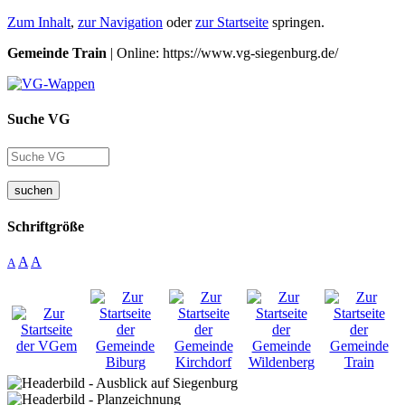
Zum Inhalt
,
zur Navigation
oder
zur Startseite
springen.
Gemeinde Train
| Online: https://www.vg-siegenburg.de/
Suche VG
suchen
Schriftgröße
A
A
A