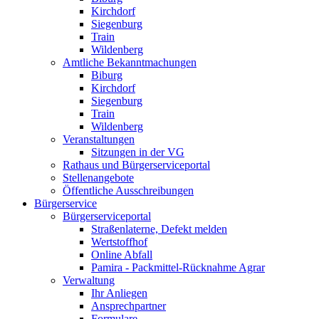
Kirchdorf
Siegenburg
Train
Wildenberg
Amtliche Bekanntmachungen
Biburg
Kirchdorf
Siegenburg
Train
Wildenberg
Veranstaltungen
Sitzungen in der VG
Rathaus und Bürgerserviceportal
Stellenangebote
Öffentliche Ausschreibungen
Bürgerservice
Bürgerserviceportal
Straßenlaterne, Defekt melden
Wertstoffhof
Online Abfall
Pamira - Packmittel-Rücknahme Agrar
Verwaltung
Ihr Anliegen
Ansprechpartner
Formulare