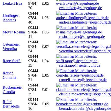
Leukert Eva
9784-
E.05
20
eva.leukert@siegenburg.de
09444
Lindinger
9784-
1.06
Andreas
40
andreas.lindinger@siegenburg.d
09444
Meyer Rosina
9784-
1.06
41
rosina.meyer@siegenburg.de
09444
Ostermeier
9784-
E.07
Veronika
54
veronika.ostermeier@siegenburg
09444
Rapp Steffi
9784-
1.04
35
steffi.rapp@siegenburg.de
09444
Reiser
9784-
E.05
Cornelia
21
cornelia.reiser@siegenburg.de
09444
Rockermeier
9784-
E.01
Claudia
25
claudia.rockermeier@siegenburg
09444
Röhrl
9784-
E.05
Bernadette
16
bernadette.roehrl@siegenburg.de