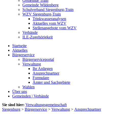
Gemeinde Train
Gemeinde Wildenberg
Schulverband Siegenburg-Train
WZV Siegenburg-Train
Trinkwasseranalysen
Aktuelles vom WZV
Stellenangebote vom WZV
Verbände
ILE-Zugehörigkeit
Startseite
Aktuelles
Bürgerservice
Bürgerserviceportal
Verwaltung
Ihr Anliegen
Ansprechpartner
Formulare
Ämter und Sachgebiete
Wahlen
Über uns
Gemeinden | Verbände
Sie sind hier:
Verwaltungsgemeinschaft
Siegenburg
>
Bürgerservice
>
Verwaltung
>
Ansprechpartner