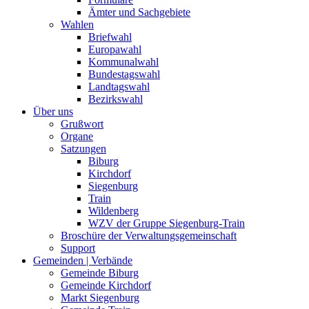
Ämter und Sachgebiete
Wahlen
Briefwahl
Europawahl
Kommunalwahl
Bundestagswahl
Landtagswahl
Bezirkswahl
Über uns
Grußwort
Organe
Satzungen
Biburg
Kirchdorf
Siegenburg
Train
Wildenberg
WZV der Gruppe Siegenburg-Train
Broschüre der Verwaltungsgemeinschaft
Support
Gemeinden | Verbände
Gemeinde Biburg
Gemeinde Kirchdorf
Markt Siegenburg