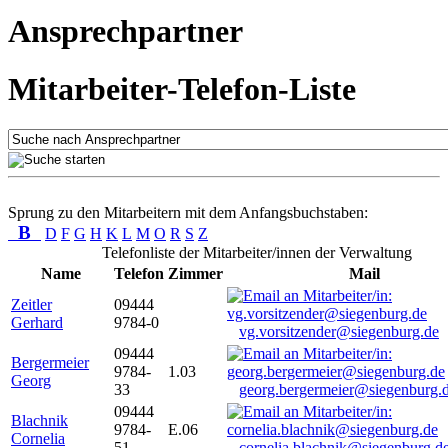
Ansprechpartner
Mitarbeiter-Telefon-Liste
Sprung zu den Mitarbeitern mit dem Anfangsbuchstaben:
B
D
F
G
H
K
L
M
O
R
S
Z
Telefonliste der Mitarbeiter/innen der Verwaltung
Name
Telefon
Zimmer
Mail
Zeitler
09444
Gerhard
9784-0
vg.vorsitzender@siegenburg.de
09444
Bergermeier
9784-
1.03
Georg
33
georg.bergermeier@siegenburg.
09444
Blachnik
9784-
E.06
Cornelia
51
cornelia.blachnik@siegenburg.d