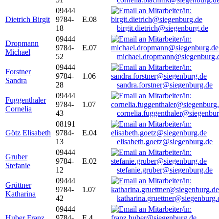
09444
Dietrich Birgit
9784-
E.08
18
birgit.dietrich@siegenburg.de
09444
Dropmann
9784-
E.07
Michael
52
michael.dropmann@siegenburg.
09444
Forstner
9784-
1.06
Sandra
28
sandra.forstner@siegenburg.de
09444
Fuggenthaler
9784-
1.07
Cornelia
43
cornelia.fuggenthaler@siegenbu
08191
Götz Elisabeth
9784-
E.04
13
elisabeth.goetz@siegenburg.de
09444
Gruber
9784-
E.02
Stefanie
12
stefanie.gruber@siegenburg.de
09444
Grüttner
9784-
1.07
Katharina
42
katharina.gruettner@siegenburg.
09444
Huber Franz
9784-
E 4