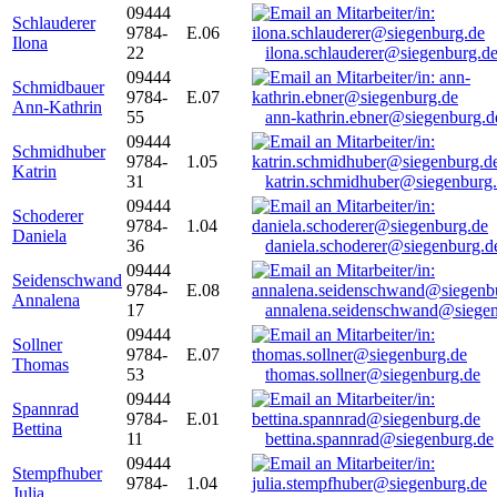
09444
Schlauderer
9784-
E.06
Ilona
22
ilona.schlauderer@siegenburg.d
09444
Schmidbauer
9784-
E.07
Ann-Kathrin
55
ann-kathrin.ebner@siegenburg.d
09444
Schmidhuber
9784-
1.05
Katrin
31
katrin.schmidhuber@siegenburg
09444
Schoderer
9784-
1.04
Daniela
36
daniela.schoderer@siegenburg.d
09444
Seidenschwand
9784-
E.08
Annalena
17
annalena.seidenschwand@siegen
09444
Sollner
9784-
E.07
Thomas
53
thomas.sollner@siegenburg.de
09444
Spannrad
9784-
E.01
Bettina
11
bettina.spannrad@siegenburg.de
09444
Stempfhuber
9784-
1.04
Julia