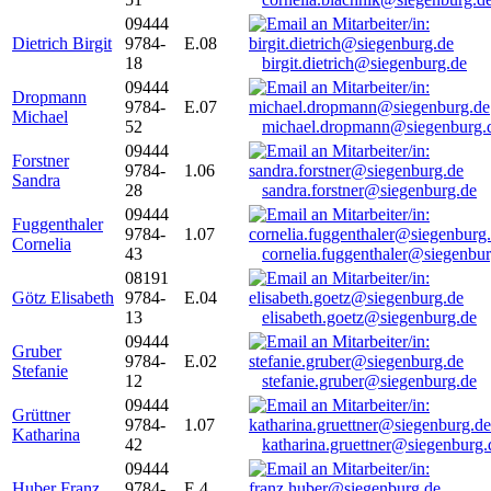
09444
Dietrich Birgit
9784-
E.08
18
birgit.dietrich@siegenburg.de
09444
Dropmann
9784-
E.07
Michael
52
michael.dropmann@siegenburg.
09444
Forstner
9784-
1.06
Sandra
28
sandra.forstner@siegenburg.de
09444
Fuggenthaler
9784-
1.07
Cornelia
43
cornelia.fuggenthaler@siegenbu
08191
Götz Elisabeth
9784-
E.04
13
elisabeth.goetz@siegenburg.de
09444
Gruber
9784-
E.02
Stefanie
12
stefanie.gruber@siegenburg.de
09444
Grüttner
9784-
1.07
Katharina
42
katharina.gruettner@siegenburg.
09444
Huber Franz
9784-
E 4