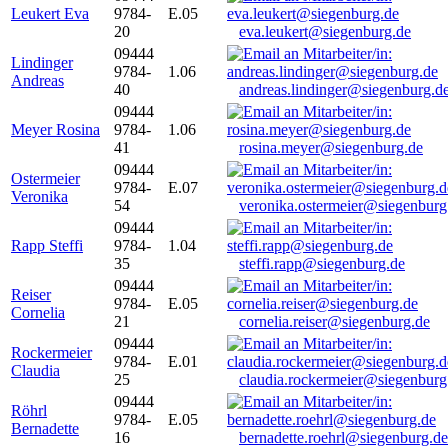
Leukert Eva
9784-
E.05
20
eva.leukert@siegenburg.de
09444
Lindinger
9784-
1.06
Andreas
40
andreas.lindinger@siegenburg.d
09444
Meyer Rosina
9784-
1.06
41
rosina.meyer@siegenburg.de
09444
Ostermeier
9784-
E.07
Veronika
54
veronika.ostermeier@siegenburg
09444
Rapp Steffi
9784-
1.04
35
steffi.rapp@siegenburg.de
09444
Reiser
9784-
E.05
Cornelia
21
cornelia.reiser@siegenburg.de
09444
Rockermeier
9784-
E.01
Claudia
25
claudia.rockermeier@siegenburg
09444
Röhrl
9784-
E.05
Bernadette
16
bernadette.roehrl@siegenburg.de