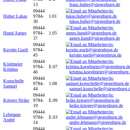
13
franz.huber@siegenburg.de
09444
Huber Lukas
9784-
1.01
30
lukas.huber@siegenburg.de
09444
Hund Agnes
9784-
1.05
37
agnes.hund@siegenburg.de
09444
Kerstin Gueli
9784-
45
kerstin.gueli@siegenbrug.de
09444
Köglmeier
9784-
E.07
Kristina
46
kristina.koeglmeier@siegenburg
09444
Konschelle
9784-
1.08
Samuel
44
samuel.konschelle@siegenburg.
09444
Krieger Heike
9784-
E.09
19
heike.krieger@siegenburg.de
09444
Lehmann
9784-
E.03
André
14
andre.lehmann@siegenburg.de
09444