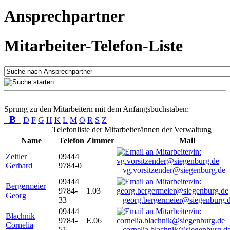
Ansprechpartner
Mitarbeiter-Telefon-Liste
Sprung zu den Mitarbeitern mit dem Anfangsbuchstaben:
B
D
F
G
H
K
L
M
O
R
S
Z
Telefonliste der Mitarbeiter/innen der Verwaltung
Name
Telefon
Zimmer
Mail
Zeitler
09444
Gerhard
9784-0
vg.vorsitzender@siegenburg.de
09444
Bergermeier
9784-
1.03
Georg
33
georg.bergermeier@siegenburg.
09444
Blachnik
9784-
E.06
Cornelia
51
cornelia.blachnik@siegenburg.d