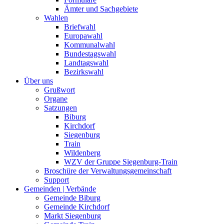
Ämter und Sachgebiete
Wahlen
Briefwahl
Europawahl
Kommunalwahl
Bundestagswahl
Landtagswahl
Bezirkswahl
Über uns
Grußwort
Organe
Satzungen
Biburg
Kirchdorf
Siegenburg
Train
Wildenberg
WZV der Gruppe Siegenburg-Train
Broschüre der Verwaltungsgemeinschaft
Support
Gemeinden | Verbände
Gemeinde Biburg
Gemeinde Kirchdorf
Markt Siegenburg