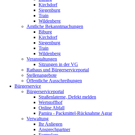
Kirchdorf
Siegenburg
Train
Wildenberg
Amtliche Bekanntmachungen
Biburg
Kirchdorf
Siegenburg
Train
Wildenberg
Veranstaltungen
Sitzungen in der VG
Rathaus und Bürgerserviceportal
Stellenangebote
Öffentliche Ausschreibungen
Bürgerservice
Bürgerserviceportal
Straßenlaterne, Defekt melden
Wertstoffhof
Online Abfall
Pamira - Packmittel-Rücknahme Agrar
Verwaltung
Ihr Anliegen
Ansprechpartner
Formulare