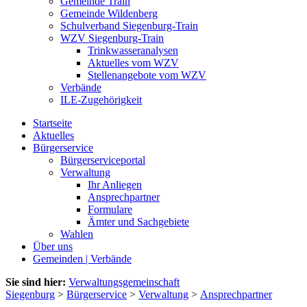
Gemeinde Train
Gemeinde Wildenberg
Schulverband Siegenburg-Train
WZV Siegenburg-Train
Trinkwasseranalysen
Aktuelles vom WZV
Stellenangebote vom WZV
Verbände
ILE-Zugehörigkeit
Startseite
Aktuelles
Bürgerservice
Bürgerserviceportal
Verwaltung
Ihr Anliegen
Ansprechpartner
Formulare
Ämter und Sachgebiete
Wahlen
Über uns
Gemeinden | Verbände
Sie sind hier:
Verwaltungsgemeinschaft
Siegenburg
>
Bürgerservice
>
Verwaltung
>
Ansprechpartner