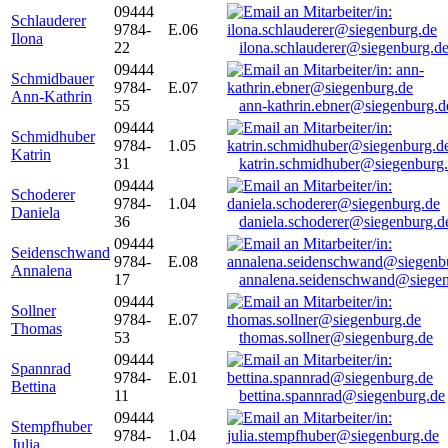
09444
Schlauderer
9784-
E.06
Ilona
22
ilona.schlauderer@siegenburg.d
09444
Schmidbauer
9784-
E.07
Ann-Kathrin
55
ann-kathrin.ebner@siegenburg.d
09444
Schmidhuber
9784-
1.05
Katrin
31
katrin.schmidhuber@siegenburg
09444
Schoderer
9784-
1.04
Daniela
36
daniela.schoderer@siegenburg.d
09444
Seidenschwand
9784-
E.08
Annalena
17
annalena.seidenschwand@siegen
09444
Sollner
9784-
E.07
Thomas
53
thomas.sollner@siegenburg.de
09444
Spannrad
9784-
E.01
Bettina
11
bettina.spannrad@siegenburg.de
09444
Stempfhuber
9784-
1.04
Julia