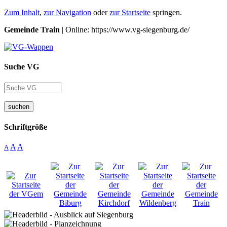
Zum Inhalt
,
zur Navigation
oder
zur Startseite
springen.
Gemeinde Train
| Online: https://www.vg-siegenburg.de/
Suche VG
suchen
Schriftgröße
A
A
A