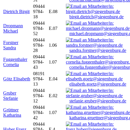
09444
Dietrich Birgit
9784-
E.08
18
birgit.dietrich@siegenburg.de
09444
Dropmann
9784-
E.07
Michael
52
michael.dropmann@siegenburg.
09444
Forstner
9784-
1.06
Sandra
28
sandra.forstner@siegenburg.de
09444
Fuggenthaler
9784-
1.07
Cornelia
43
cornelia.fuggenthaler@siegenbu
08191
Götz Elisabeth
9784-
E.04
13
elisabeth.goetz@siegenburg.de
09444
Gruber
9784-
E.02
Stefanie
12
stefanie.gruber@siegenburg.de
09444
Grüttner
9784-
1.07
Katharina
42
katharina.gruettner@siegenburg.
09444
Huber Franz
9784-
E 4