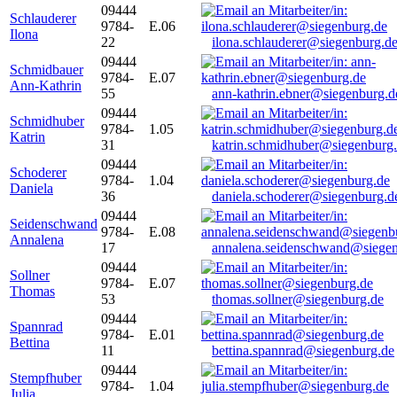
09444
Schlauderer
9784-
E.06
Ilona
22
ilona.schlauderer@siegenburg.d
09444
Schmidbauer
9784-
E.07
Ann-Kathrin
55
ann-kathrin.ebner@siegenburg.d
09444
Schmidhuber
9784-
1.05
Katrin
31
katrin.schmidhuber@siegenburg
09444
Schoderer
9784-
1.04
Daniela
36
daniela.schoderer@siegenburg.d
09444
Seidenschwand
9784-
E.08
Annalena
17
annalena.seidenschwand@siegen
09444
Sollner
9784-
E.07
Thomas
53
thomas.sollner@siegenburg.de
09444
Spannrad
9784-
E.01
Bettina
11
bettina.spannrad@siegenburg.de
09444
Stempfhuber
9784-
1.04
Julia