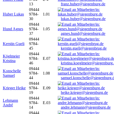
13
franz.huber@siegenburg.de
09444
Huber Lukas
9784-
1.01
30
lukas.huber@siegenburg.de
09444
Hund Agnes
9784-
1.05
37
agnes.hund@siegenburg.de
09444
Kerstin Gueli
9784-
45
kerstin.gueli@siegenbrug.de
09444
Köglmeier
9784-
E.07
Kristina
46
kristina.koeglmeier@siegenburg
09444
Konschelle
9784-
1.08
Samuel
44
samuel.konschelle@siegenburg.
09444
Krieger Heike
9784-
E.09
19
heike.krieger@siegenburg.de
09444
Lehmann
9784-
E.03
André
14
andre.lehmann@siegenburg.de
09444