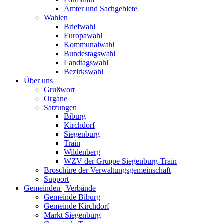
Ämter und Sachgebiete
Wahlen
Briefwahl
Europawahl
Kommunalwahl
Bundestagswahl
Landtagswahl
Bezirkswahl
Über uns
Grußwort
Organe
Satzungen
Biburg
Kirchdorf
Siegenburg
Train
Wildenberg
WZV der Gruppe Siegenburg-Train
Broschüre der Verwaltungsgemeinschaft
Support
Gemeinden | Verbände
Gemeinde Biburg
Gemeinde Kirchdorf
Markt Siegenburg