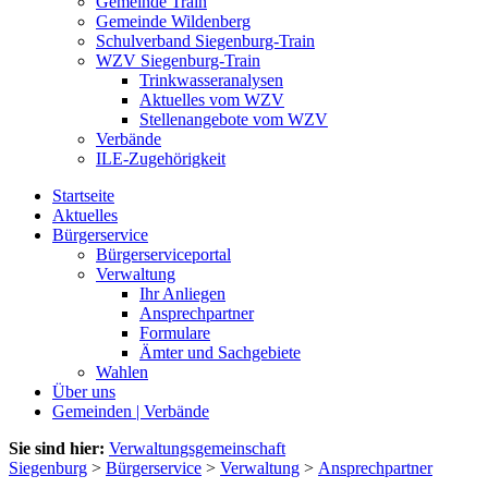
Gemeinde Train
Gemeinde Wildenberg
Schulverband Siegenburg-Train
WZV Siegenburg-Train
Trinkwasseranalysen
Aktuelles vom WZV
Stellenangebote vom WZV
Verbände
ILE-Zugehörigkeit
Startseite
Aktuelles
Bürgerservice
Bürgerserviceportal
Verwaltung
Ihr Anliegen
Ansprechpartner
Formulare
Ämter und Sachgebiete
Wahlen
Über uns
Gemeinden | Verbände
Sie sind hier:
Verwaltungsgemeinschaft
Siegenburg
>
Bürgerservice
>
Verwaltung
>
Ansprechpartner