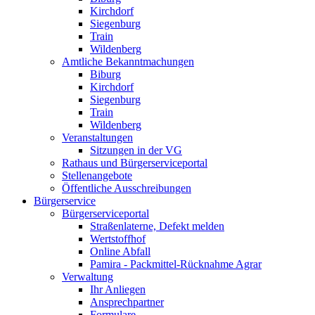
Kirchdorf
Siegenburg
Train
Wildenberg
Amtliche Bekanntmachungen
Biburg
Kirchdorf
Siegenburg
Train
Wildenberg
Veranstaltungen
Sitzungen in der VG
Rathaus und Bürgerserviceportal
Stellenangebote
Öffentliche Ausschreibungen
Bürgerservice
Bürgerserviceportal
Straßenlaterne, Defekt melden
Wertstoffhof
Online Abfall
Pamira - Packmittel-Rücknahme Agrar
Verwaltung
Ihr Anliegen
Ansprechpartner
Formulare