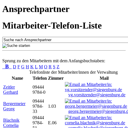
Ansprechpartner
Mitarbeiter-Telefon-Liste
Sprung zu den Mitarbeitern mit dem Anfangsbuchstaben:
B
D
F
G
H
K
L
M
O
R
S
Z
Telefonliste der Mitarbeiter/innen der Verwaltung
Name
Telefon
Zimmer
Mail
Zeitler
09444
Gerhard
9784-0
vg.vorsitzender@siegenburg.de
09444
Bergermeier
9784-
1.03
Georg
33
georg.bergermeier@siegenburg.
09444
Blachnik
9784-
E.06
Cornelia
51
cornelia.blachnik@siegenburg.d