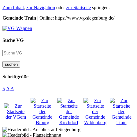
Zum Inhalt
,
zur Navigation
oder
zur Startseite
springen.
Gemeinde Train
| Online: https://www.vg-siegenburg.de/
Suche VG
suchen
Schriftgröße
A
A
A