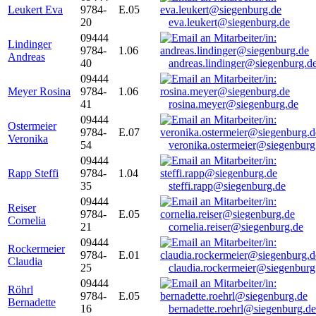
Leukert Eva
9784-
E.05
20
eva.leukert@siegenburg.de
09444
Lindinger
9784-
1.06
Andreas
40
andreas.lindinger@siegenburg.d
09444
Meyer Rosina
9784-
1.06
41
rosina.meyer@siegenburg.de
09444
Ostermeier
9784-
E.07
Veronika
54
veronika.ostermeier@siegenburg
09444
Rapp Steffi
9784-
1.04
35
steffi.rapp@siegenburg.de
09444
Reiser
9784-
E.05
Cornelia
21
cornelia.reiser@siegenburg.de
09444
Rockermeier
9784-
E.01
Claudia
25
claudia.rockermeier@siegenburg
09444
Röhrl
9784-
E.05
Bernadette
16
bernadette.roehrl@siegenburg.de