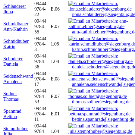
09444
Schlauderer
9784-
E.06
Ilona
22
ilona.schlauderer@siegenburg.d
09444
Schmidbauer
9784-
E.07
Ann-Kathrin
55
ann-kathrin.ebner@siegenburg.d
09444
Schmidhuber
9784-
1.05
Katrin
31
katrin.schmidhuber@siegenburg
09444
Schoderer
9784-
1.04
Daniela
36
daniela.schoderer@siegenburg.d
09444
Seidenschwand
9784-
E.08
Annalena
17
annalena.seidenschwand@siegen
09444
Sollner
9784-
E.07
Thomas
53
thomas.sollner@siegenburg.de
09444
Spannrad
9784-
E.01
Bettina
11
bettina.spannrad@siegenburg.de
09444
Stempfhuber
9784-
1.04
Julia