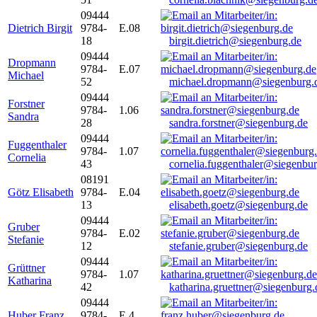
09444
Dietrich Birgit
9784-
E.08
18
birgit.dietrich@siegenburg.de
09444
Dropmann
9784-
E.07
Michael
52
michael.dropmann@siegenburg.
09444
Forstner
9784-
1.06
Sandra
28
sandra.forstner@siegenburg.de
09444
Fuggenthaler
9784-
1.07
Cornelia
43
cornelia.fuggenthaler@siegenbu
08191
Götz Elisabeth
9784-
E.04
13
elisabeth.goetz@siegenburg.de
09444
Gruber
9784-
E.02
Stefanie
12
stefanie.gruber@siegenburg.de
09444
Grüttner
9784-
1.07
Katharina
42
katharina.gruettner@siegenburg.
09444
Huber Franz
9784-
E 4