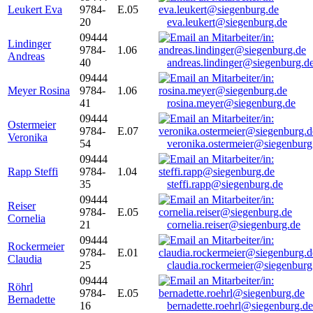
Leukert Eva
9784-
E.05
20
eva.leukert@siegenburg.de
09444
Lindinger
9784-
1.06
Andreas
40
andreas.lindinger@siegenburg.d
09444
Meyer Rosina
9784-
1.06
41
rosina.meyer@siegenburg.de
09444
Ostermeier
9784-
E.07
Veronika
54
veronika.ostermeier@siegenburg
09444
Rapp Steffi
9784-
1.04
35
steffi.rapp@siegenburg.de
09444
Reiser
9784-
E.05
Cornelia
21
cornelia.reiser@siegenburg.de
09444
Rockermeier
9784-
E.01
Claudia
25
claudia.rockermeier@siegenburg
09444
Röhrl
9784-
E.05
Bernadette
16
bernadette.roehrl@siegenburg.de