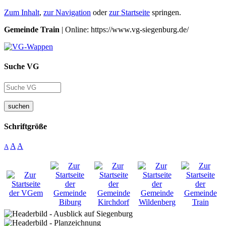
Zum Inhalt
,
zur Navigation
oder
zur Startseite
springen.
Gemeinde Train
| Online: https://www.vg-siegenburg.de/
Suche VG
suchen
Schriftgröße
A
A
A