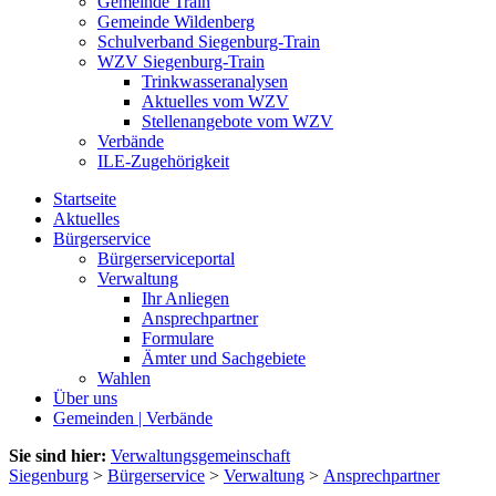
Gemeinde Train
Gemeinde Wildenberg
Schulverband Siegenburg-Train
WZV Siegenburg-Train
Trinkwasseranalysen
Aktuelles vom WZV
Stellenangebote vom WZV
Verbände
ILE-Zugehörigkeit
Startseite
Aktuelles
Bürgerservice
Bürgerserviceportal
Verwaltung
Ihr Anliegen
Ansprechpartner
Formulare
Ämter und Sachgebiete
Wahlen
Über uns
Gemeinden | Verbände
Sie sind hier:
Verwaltungsgemeinschaft
Siegenburg
>
Bürgerservice
>
Verwaltung
>
Ansprechpartner