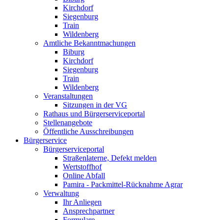
Kirchdorf
Siegenburg
Train
Wildenberg
Amtliche Bekanntmachungen
Biburg
Kirchdorf
Siegenburg
Train
Wildenberg
Veranstaltungen
Sitzungen in der VG
Rathaus und Bürgerserviceportal
Stellenangebote
Öffentliche Ausschreibungen
Bürgerservice
Bürgerserviceportal
Straßenlaterne, Defekt melden
Wertstoffhof
Online Abfall
Pamira - Packmittel-Rücknahme Agrar
Verwaltung
Ihr Anliegen
Ansprechpartner
Formulare