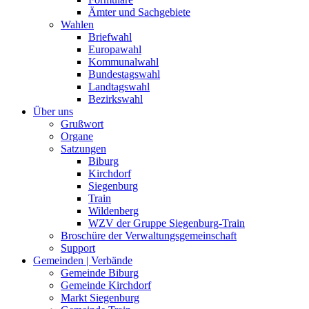
Ämter und Sachgebiete
Wahlen
Briefwahl
Europawahl
Kommunalwahl
Bundestagswahl
Landtagswahl
Bezirkswahl
Über uns
Grußwort
Organe
Satzungen
Biburg
Kirchdorf
Siegenburg
Train
Wildenberg
WZV der Gruppe Siegenburg-Train
Broschüre der Verwaltungsgemeinschaft
Support
Gemeinden | Verbände
Gemeinde Biburg
Gemeinde Kirchdorf
Markt Siegenburg