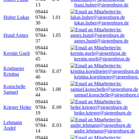
13
franz.huber@siegenburg.de
09444
Huber Lukas
9784-
1.01
30
lukas.huber@siegenburg.de
09444
Hund Agnes
9784-
1.05
37
agnes.hund@siegenburg.de
09444
Kerstin Gueli
9784-
45
kerstin.gueli@siegenbrug.de
09444
Köglmeier
9784-
E.07
Kristina
46
kristina.koeglmeier@siegenburg
09444
Konschelle
9784-
1.08
Samuel
44
samuel.konschelle@siegenburg.
09444
Krieger Heike
9784-
E.09
19
heike.krieger@siegenburg.de
09444
Lehmann
9784-
E.03
André
14
andre.lehmann@siegenburg.de
09444