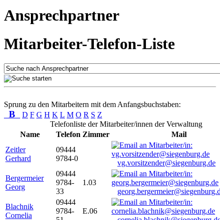
Ansprechpartner
Mitarbeiter-Telefon-Liste
Sprung zu den Mitarbeitern mit dem Anfangsbuchstaben:
B
D
F
G
H
K
L
M
O
R
S
Z
Telefonliste der Mitarbeiter/innen der Verwaltung
Name
Telefon
Zimmer
Mail
Zeitler
09444
Gerhard
9784-0
vg.vorsitzender@siegenburg.de
09444
Bergermeier
9784-
1.03
Georg
33
georg.bergermeier@siegenburg.
09444
Blachnik
9784-
E.06
Cornelia
51
cornelia.blachnik@siegenburg.d